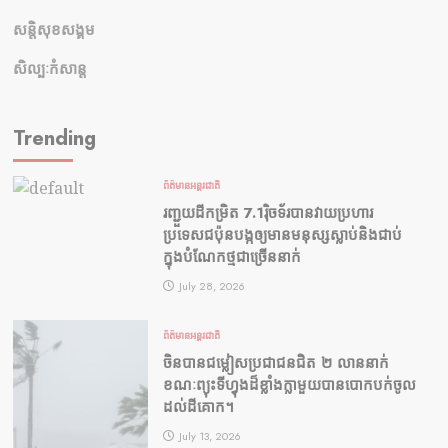
សន្តិសុខសង្គម
សិល្បៈកំសាន្ត
Trending
ព័ត៌មានអន្តរជាតិ
រញ្ជួយដីកម្រិត​ 7.1រ៉ិចទ័របានវាយប្រហារ
ប្រទេសជប៉ុនបង្កឲ្យមានមនុស្សស្លាប់​និង​ជាប់
ក្នុងបំណែកថ្មជាច្រើននាក់
July 28, 2026
ព័ត៌មានអន្តរជាតិ
ចិនបានជម្លៀសប្រជាជនជិត ២ លាននាក់
ខណៈព្យុះទីហ្វុងដ៏ខ្លាំងក្លាមួយបានបោកបក់ចូល
ដល់ដីគោក។
July 13, 2026