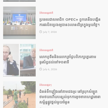
ព័ត៌មានអន្តរជាតិ
ប្រទេសជាសមាជិក OPEC+​ ពួកគេនឹងបង្កើន
ការផលិតប្រេងឲ្យបាន3លានលីត្រក្នុងមួយថ្ងៃ។
July 7, 2026
ព័ត៌មានអន្តរជាតិ
លោកពូទីននិងលោកត្រាំជូបពិភាក្សាគ្នារតាម
ទូរស័ព្ធដល់ទៅ90នាទី
July 6, 2026
ព័ត៌មានផ្សេងៗ
ជំនន់​ទឹកភ្លៀង​នៅ​តាម​ដងអូរ​ នៅ​ស្រុក​សំឡូត​
ថមថយ​ហើយ​បន្សល់​ទុក​ការ​ខូចខាត​ហេដ្ឋារចនា
សម្ព័ន្ធ​ផ្លូវថ្នល់​មួយ​ចំនួន