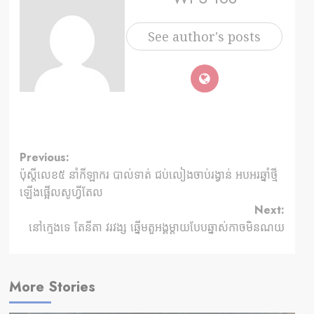
See author's posts
Previous:
ប៉ុស្តីលេខ៥ នាំកីឡាករ បាល់ទាត់ ជប់លៀងចាប់រង្វាន់ អបអរឆ្នាំថ្មី
ឡើងផ្អើលសូហ្វីតែល
Next:
នៅក្មេងទេ តែនីតា វរវង្ស ឆ្នើមតួអង្គម្តាយបែបឆ្នាស់កាចមិនណយ
More Stories