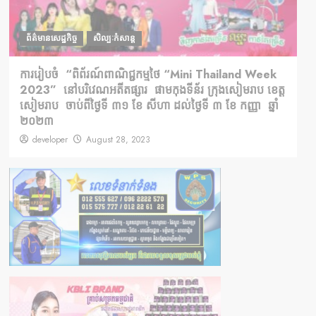
ព័ត៌មានសេដ្ឋកិច្ច
សិល្បៈកំសាន្ត
ការ​រៀប​ចំ “​ពិព័រណ៍​ពាណិជ្ជកម្មថៃ “Mini Thailand Week
2023” នៅបរិវេណអតីតផ្សារ​ ផាមកុងទីន័រ ក្រុងសៀមរាប ខេត្ត
សៀមរាប ចាប់​ពី​ថ្ងៃទី ៣១ ខែ សីហា ដល់ថ្ងៃទី ៣ ខែ កញ្ញា ឆ្នាំ
២០២៣
developer
August 28, 2023