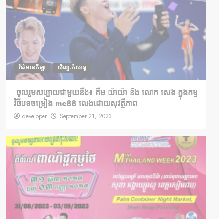
ព័ត៌មានកីឡា
សិល្បៈកំសាន្ត
ចូលរួមសប្បាយជាមួយនឹង៖ គឹម យ៉ាយ៉ា និង លោក សេង ក្នុងកម្ម
វិធីបទចម្រៀង me88 លេងដោយសុវត្ថីភាព
developer
September 21, 2023