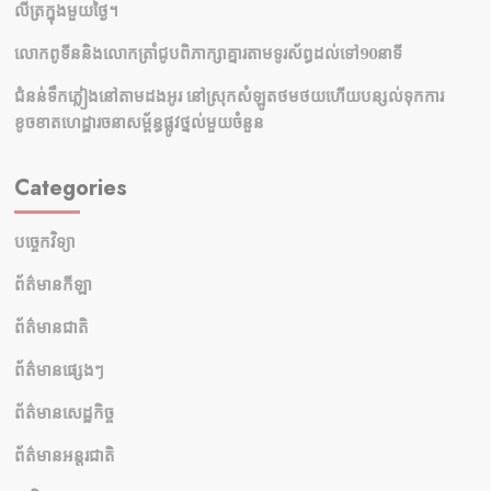
លីត្រក្នុងមួយថ្ងៃ។
លោកពូទីននិងលោកត្រាំជូបពិភាក្សាគ្នារតាមទូរស័ព្ធដល់ទៅ90នាទី
ជំនន់​ទឹកភ្លៀង​នៅ​តាម​ដងអូរ​ នៅ​ស្រុក​សំឡូត​ថមថយ​ហើយ​បន្សល់​ទុក​ការ​
ខូចខាត​ហេដ្ឋារចនាសម្ព័ន្ធ​ផ្លូវថ្នល់​មួយ​ចំនួន
Categories
បច្ចេកវិទ្យា
ព័ត៌មានកីឡា
ព័ត៌មានជាតិ
ព័ត៌មានផ្សេងៗ
ព័ត៌មានសេដ្ឋកិច្ច
ព័ត៌មានអន្តរជាតិ