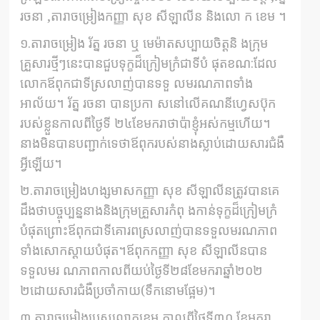
រចនា ,តារាចម្រៀងកញ្ញា សុខ សីឡាលីន និងលោ ក ខេម ។
១.តារាចម្រៀង រ័ត្ន រចនា ឬ មេម៉ាតសប្បាយចិត្តនិ ងក្រុម
គ្រួសារថ្មីៗនេះបានជួបទុក្ខដ៏ក្រៀមក្រំជាទីបំ ផុតខណ:ដែល
លោកឪពុកជាទីស្រលាញ់បានទទួ លមរណភាពទាំង
អាល័យ។ រ័ត្ន រចនា បានប្រកា សនៅលើគណនីហ្វេសប៊ុក
របស់ខ្លួនកាលពីថ្ងៃទី ២៤ខែមករាថាប៉ាខ្ញុំអស់កម្មហើយ។
នាងមិនបានបញ្ជាក់ទេថាឪពុករបស់នាងស្លាប់ដោយសារជំងឺ
អ្វីឡើយ។
២.តារាចម្រៀងហង្សមាសកញ្ញា សុខ សីឡាលីនត្រូវបានគេ
ដឹងថាបច្ចុប្បន្ននាងនិងក្រុមគ្រួសារកំពុ ងកាន់ទុក្ខដ៏ក្រៀមក្រំ
បំផុតព្រោះឪពុកជាទីគោរពស្រលាញ់បានទទួលមរណភាព
ទាំងសោកស្តាយបំផុត។ឪពុកកញ្ញា សុខ សីឡាលីនបាន
ទទួលមរ ណភាពកាលពីយប់ថ្ងៃទី២៨ខែមករាឆ្នាំ២០២
២ដោយសារជំងឺប្រចាំកាយ(ទឹកនោមផ្អែម)។
៣.តារាចម្រៀងប្រុសលោកខេម កាលពីថ្ងៃទី៣០ ខែមករា