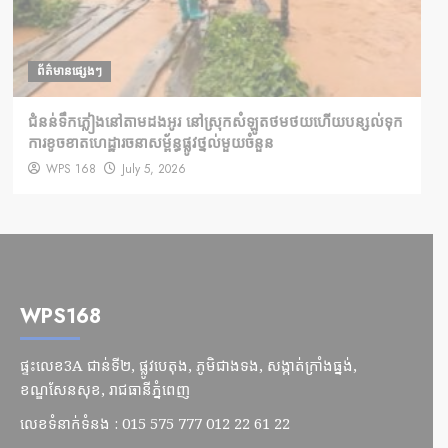
ព័ត៌មានផ្សេងៗ
ជំនន់​ទឹកភ្លៀង​នៅ​តាម​ដងអូរ​ នៅ​ស្រុក​សំឡូត​ថមថយ​ហើយ​បន្សល់​ទុក​
ការ​ខូចខាត​ហេដ្ឋារចនាសម្ព័ន្ធ​ផ្លូវថ្នល់​មួយ​ចំនួន
WPS 168
July 5, 2026
WPS168
ផ្ទះលេខ3A ជាន់ទី២, ផ្លូវបេតុង, ភូមិជាងទង, សង្កាត់ក្រាំងធ្នង់,
ខណ្ឌសែនសុខ, រាជធានីភ្នំពេញ
លេខទំនាក់ទំនង : 015 575 777 012 22 61 22