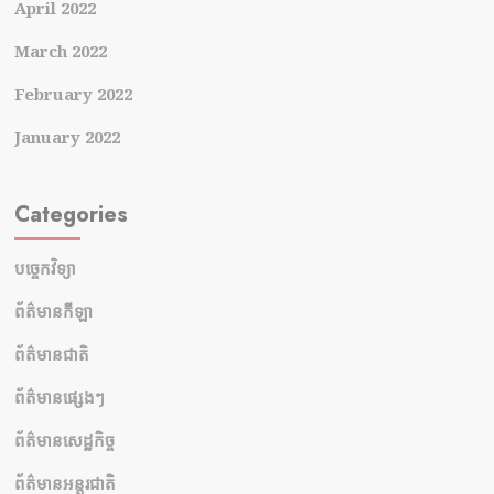
April 2022
March 2022
February 2022
January 2022
Categories
បច្ចេកវិទ្យា
ព័ត៌មានកីឡា
ព័ត៌មានជាតិ
ព័ត៌មានផ្សេងៗ
ព័ត៌មានសេដ្ឋកិច្ច
ព័ត៌មានអន្តរជាតិ