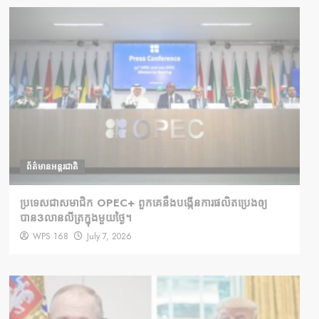
ព័ត៌មានអន្តរជាតិ
ប្រទេសជាសមាជិក OPEC+​ ពួកគេនឹងបង្កើនការផលិតប្រេងឲ្យ
បាន3លានលីត្រក្នុងមួយថ្ងៃ។
WPS 168
July 7, 2026