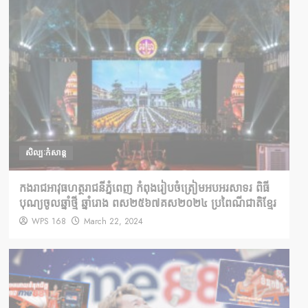
សិល្បៈកំសាន្ត
កងរាជអាវុធហត្ថរាជនីភ្នំពេញ កំពុងរៀបចំត្រៀមអបអរសាទរ ពិធី
បុណ្យចូលឆ្នាំថ្មី ឆ្នាំរោង ពស២៥៦៧គស២០២៤ ប្រពៃណីជាតិខ្មែរ
WPS 168
March 22, 2024