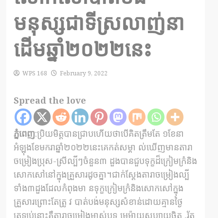
មនុស្សជាទីស្រលាញ់នា
ដើមឆ្នាំ២០២២នេះ
WPS 168
February 9, 2022
Spread the love
ភ្នំពេញ
:ប្រិយមិត្តបានជ្រាបហើយថាបើគិតត្រឹមតែ ១ខែនា
អំឡុងខែមករាឆ្នាំ២០២២នេះគេកត់សម្គា ល់ឃើញមានតារា
ចម្រៀងប្រុស-ស្រីល្បីៗចំនួន៣ ដួងបានជួបទុក្ខដ៏ក្រៀមក្រំនិង
សោកសៅនៅក្នុងគ្រួសារដូចគ្នា។ជាក់ស្តែងតារាចម្រៀងល្បី
ទាំង៣ដួងដែលកំពុងមា នទុក្ខក្រៀមក្រំនិងសោកសៅក្នុង
គ្រួសារព្រោះតែត្រូ វ បាត់បង់មនុស្សសំខាន់ដោយគ្មានថ្ងៃ
ត្រឡប់នោះគឺតារាចម្រៀងម្ចាស់បទ មេម៉ាយសប្បាយចិត្ត ,រ័ត្ន