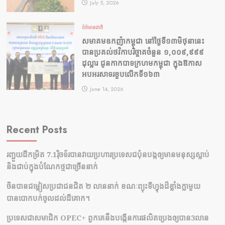
July 5, 2026
ព័ត៌មានជាតិ
សមាគមឧកញ៉ាកម្ពុជា នៅថ្ងៃទី១៣មិថុនានេះ
បានប្រគល់ថវិកាបរិច្ចាគចំនួន ១,០០៩,៩៩៩
ដុល្លារ ជូនកាកបាទក្រហមកម្ពុជា ក្នុងឱកាស
អបអរសាទរខួបលើកទី១៦៣
June 14, 2026
Recent Posts
រញ្ជួយដីកម្រិត​ 7.1រ៉ិចទ័របានវាយប្រហារប្រទេសជប៉ុនបង្កឲ្យមានមនុស្សស្លាប់​
និង​ជាប់ក្នុងបំណែកថ្មជាច្រើននាក់
ចិនបានជម្លៀសប្រជាជនជិត ២ លាននាក់ ខណៈព្យុះទីហ្វុងដ៏ខ្លាំងក្លាមួយ
បានបោកបក់ចូលដល់ដីគោក។
ប្រទេសជាសមាជិក OPEC+​ ពួកគេនឹងបង្កើនការផលិតប្រេងឲ្យបាន3លាន