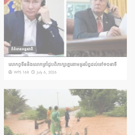
ព័ត៌មានអន្តរជាតិ
លោកពូទីននិងលោកត្រាំជូបពិភាក្សាគ្នារតាមទូរស័ព្ធដល់ទៅ90នាទី
WPS 168
July 6, 2026