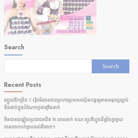
Search
Search
Recent Posts
រញ្ជួយដីកម្រិត​ 7.1រ៉ិចទ័របានវាយប្រហារប្រទេសជប៉ុនបង្កឲ្យមានមនុស្សស្លាប់​
និង​ជាប់ក្នុងបំណែកថ្មជាច្រើននាក់
ចិនបានជម្លៀសប្រជាជនជិត ២ លាននាក់ ខណៈព្យុះទីហ្វុងដ៏ខ្លាំងក្លាមួយ
បានបោកបក់ចូលដល់ដីគោក។