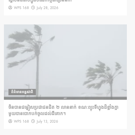
WPS 168
July 28, 2026
ព័ត៌មានអន្តរជាតិ
ចិនបានជម្លៀសប្រជាជនជិត ២ លាននាក់ ខណៈព្យុះទីហ្វុងដ៏ខ្លាំងក្លា
មួយបានបោកបក់ចូលដល់ដីគោក។
WPS 168
July 13, 2026