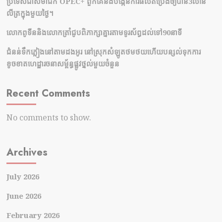
ប្រទេសជាសមាជិក OPEC+​ ពួកគេនឹងបង្កើនការផលិតប្រេងឲ្យបាន3លាន
លីត្រក្នុងមួយថ្ងៃ។
លោកពូទីននិងលោកត្រាំជូបពិភាក្សាគ្នារតាមទូរស័ព្ធដល់ទៅ90នាទី
ជំនន់​ទឹកភ្លៀង​នៅ​តាម​ដងអូរ​ នៅ​ស្រុក​សំឡូត​ថមថយ​ហើយ​បន្សល់​ទុក​ការ​
ខូចខាត​ហេដ្ឋារចនាសម្ព័ន្ធ​ផ្លូវថ្នល់​មួយ​ចំនួន
Recent Comments
No comments to show.
Archives
July 2026
June 2026
February 2026