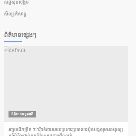
សន្តិសុខសង្គម
សិល្បៈកំសាន្ត
ព័ត៌មានផ្សេងៗ
ព័ត៌មានអន្តរជាតិ
រញ្ជួយដីកម្រិត​ 7.1រ៉ិចទ័របានវាយប្រហារប្រទេសជប៉ុនបង្កឲ្យមានមនុស្ស
ស្លាប់​និង​ជាប់ក្នុងបំណែកថ្មជាច្រើននាក់