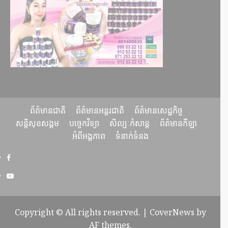
ព័ត៌មានជាតិ
ព័ត៌មានអន្តរជាតិ
ព័ត៌មានសេដ្ឋកិច្ច
សន្តិសុខសង្គម
បច្ចេកវិទ្យា
សិល្បៈកំសាន្ត
ព័ត៌មានកីឡា
អំពីអង្គភាព
ទំនាក់ទំនង
Copyright © All rights reserved.
|
CoverNews
by
AF themes.