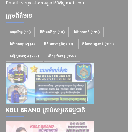
Email:
vetyeahenwps168@gmail.com
ក្រុមព័ត៌មាន
បច្ចេកវិទ្យា
(22)
ព័ត៌មានកីឡា
(10)
ព័ត៌មានជាតិ
(199)
ព័ត៌មានផ្សេងៗ
(4)
ព័ត៌មានសេដ្ឋកិច្ច
(89)
ព័ត៌មានអន្តរជាតិ
(132)
សន្តិសុខសង្គម
(537)
សិល្បៈកំសាន្ត
(158)
KBLI BRAND គ្រាប់សម្រកធម្មជាតិ