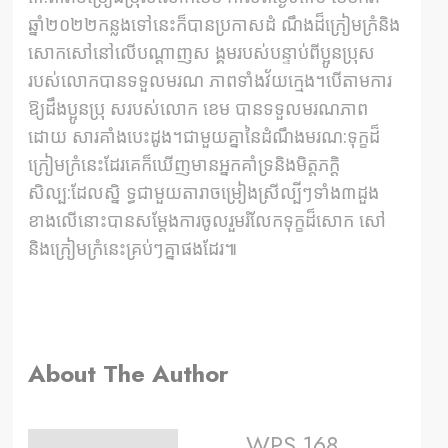
ឆ្នាំ២០២២កន្លងទៅនេះក៏បានប្រកាសដំ ណឹងដ៏ក្រៀមក្រំនិង
សោកសៅនៅលើបណ្ដាញស ង្គមរបស់បន្ទាប់ពីប្អូនប្រុស
របស់លោកបានទទួលមរណ ភាពទាំងវ័យក្មេង។បើតាមការ
ឱ្យដឹងប្អូនប្រុ សរបស់លោក ខេម បានទទួលមរណភាព
ដោយ សារគាំងបេះដូង។ជាមួយគ្នានៃដំណឹងមរណ:ទុក្ខដ៏
ក្រៀមក្រំនេះដែរគេក៏ឃើញមានអ្នកគាំទ្រនិងមិត្តភក្តិ
សិល្ប:ដែលសិ្ន ទ្ធជាមួយតារាចម្រៀងស្រីល្បីៗទាំង៣ដួង
ខាងលើនោះបានសម្តែងការចូលរួមរំលែកទុក្ខដ៏សោក សៅ
និងក្រៀមក្រំនេះគ្រប់ៗគ្នាផងដែរ៕
About The Author
WPS 168