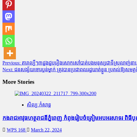
Post
Previous:
តារាល្បីៗ៣ដួងជួបរឿងសោកសៅបាត់បងមនុស្សជាទីស្រលាញ់នាដ
Next:
ជនសង្ស័យចោរប្លន់ម្នាក់ ត្រូវបានប្រជាពលរដ្ឋឃាត់ខ្លួន ប្រគល់ឱ្យសមត្ថកិ
navigation
More Stories
សិល្បៈកំសាន្ត
កងរាជអាវុធហត្ថរាជនីភ្នំពេញ កំពុងរៀបចំត្រៀមអបអរសាទរ ពិធីបុ
WPS 168
March 22, 2024