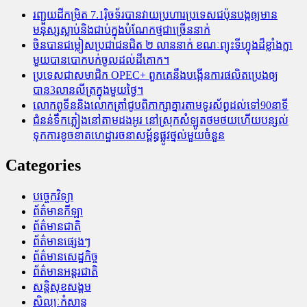
រញ្ជួយដីកម្រិត​ 7.1រ៉ិចទ័របានវាយប្រហារប្រទេសជប៉ុនបង្កឲ្យមាន
មនុស្សស្លាប់​និង​ជាប់ក្នុងបំណែកថ្មជាច្រើននាក់
ចិនបានជម្លៀសប្រជាជនជិត ២ លាននាក់ ខណៈព្យុះទីហ្វុងដ៏ខ្លាំងក្លា
មួយបានបោកបក់ចូលដល់ដីគោក។
ប្រទេសជាសមាជិក OPEC+​ ពួកគេនឹងបង្កើនការផលិតប្រេងឲ្យ
បាន3លានលីត្រក្នុងមួយថ្ងៃ។
លោកពូទីននិងលោកត្រាំជូបពិភាក្សាគ្នារតាមទូរស័ព្ធដល់ទៅ90នាទី
ជំនន់​ទឹកភ្លៀង​នៅ​តាម​ដងអូរ​ នៅ​ស្រុក​សំឡូត​ថមថយ​ហើយ​បន្សល់​
ទុក​ការ​ខូចខាត​ហេដ្ឋារចនាសម្ព័ន្ធ​ផ្លូវថ្នល់​មួយ​ចំនួន
Categories
បច្ចេកវិទ្យា
ព័ត៌មានកីឡា
ព័ត៌មានជាតិ
ព័ត៌មានផ្សេងៗ
ព័ត៌មានសេដ្ឋកិច្ច
ព័ត៌មានអន្តរជាតិ
សន្តិសុខសង្គម
សិល្បៈកំសាន្ត