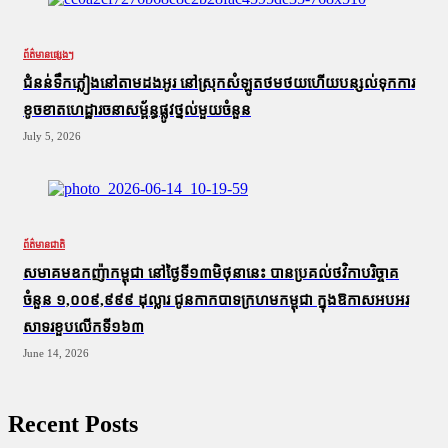
ព័ត៌មានផ្សេងៗ
ជំនន់​ទឹកភ្លៀង​នៅ​តាម​ដងអូរ​ នៅ​ស្រុក​សំឡូត​ថមថយ​ហើយ​បន្សល់​ទុក​ការ​
ខូចខាត​ហេដ្ឋារចនាសម្ព័ន្ធ​ផ្លូវថ្នល់​មួយ​ចំនួន
July 5, 2026
ព័ត៌មានជាតិ
សមាគមឧកញ៉ាកម្ពុជា នៅថ្ងៃទី១៣មិថុនានេះ បានប្រគល់ថវិកាបរិច្ចាគ
ចំនួន ១,០០៩,៩៩៩ ដុល្លារ ជូនកាកបាទក្រហមកម្ពុជា ក្នុងឱកាសអបអរ
សាទរខួបលើកទី១៦៣
June 14, 2026
Recent Posts