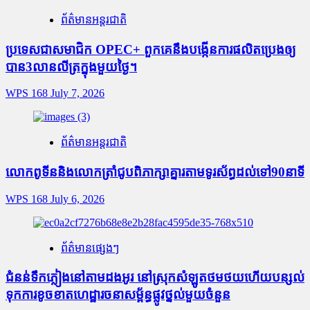
ព័ត៌មានអន្តរជាតិ
ប្រទេសជាសមាជិក OPEC+​ ពួកគេនឹងបង្កើនការផលិតប្រេងឲ្យ
បាន3លានលីត្រក្នុងមួយថ្ងៃ។
WPS 168
July 7, 2026
ព័ត៌មានអន្តរជាតិ
លោកពូទីននិងលោកត្រាំជូបពិភាក្សាគ្នារតាមទូរស័ព្ធដល់ទៅ90នាទី
WPS 168
July 6, 2026
ព័ត៌មានផ្សេងៗ
ជំនន់​ទឹកភ្លៀង​នៅ​តាម​ដងអូរ​ នៅ​ស្រុក​សំឡូត​ថមថយ​ហើយ​បន្សល់​
ទុក​ការ​ខូចខាត​ហេដ្ឋារចនាសម្ព័ន្ធ​ផ្លូវថ្នល់​មួយ​ចំនួន