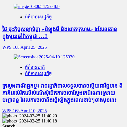
ព័ត៌មានសេដ្ឋកិច្ច
ថៃ ចុះកិច្ចសន្យាទិញ «ដំឡូងមី និងពោតក្រហម» ៤សែនតោន
ក្នុងមួយឆ្នាំពីកម្ពុជា …!!
WPS 168
April 25, 2025
ព័ត៌មានជាតិ
ព័ត៌មានសេដ្ឋកិច្ច
ក្រសួងពាណិជ្ជកម្ម៖ រាជរដ្ឋាភិបាលទទួលបានចម្លើយជាវិជ្ជមាន ពី
ភាគីអាម៉េរិកលើសំណើសុំបើកការចរចាស្វែងរកដំណោះស្រាយ
បញ្ហាពន្ធ ដែលការចរចានឹងធ្វើឡើងក្នុងពេលឆាប់ៗខាងមុខនេះ
WPS 168
April 10, 2025
Search