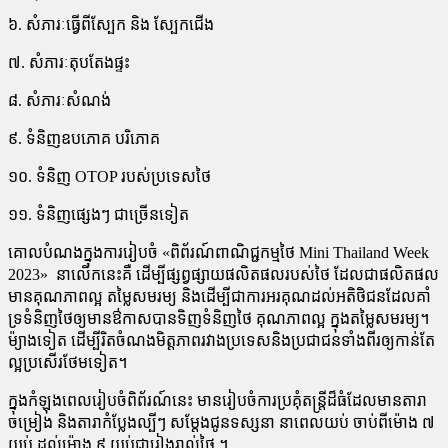
៦. សំភារៈធ្វើពីស្បែក និង ស្បែកជើង
៧. សំភារៈតុបតែងផ្ទះ
៨. សំភារៈសំណង់
៩. ទំនិញឧបភោគ បរិភោគ
១០. ទំនិញ OTOP របស់​​ប្រទេសថៃ
១១. ទំនិញផេ្សងៗ ជាច្រើនទៀត
គោល​បំណង​ក្នុង​ការ​រៀប​ចំ​ ​​​«ពិព័រណ៍​ពាណិជ្ជកម្ម​ថៃ Mini Thailand Week
2023»​ នាលើក​នេះ​គឺ ដើម្បី​ផ្សព្វ​ផ្សាយ​ផលិតផល​របស់​ថៃ ដែល​ជា​ផលិត​ផល​
មាន​គុណភាព​ល្អ តម្លៃ​សមរម្យ និង​ដើម្បី​ជា​ការ​អរគុណ​ដល់​អតិថិជន​ដែល​គាំ​
ទ្រ​ទំនិញ​ថៃ​ឲ្យ​មាន​ឳកាស​បានទិញ​ទំនិញថៃ គុណភាពល្អ ​ក្នុង​តម្លៃ​សមរម្យ​។
ម៉្យាង​ទៀត ដើម្បី​រិត​ចំណង​មិត្តភាព​រវាង​ប្រទេស​និង​ប្រជាជន​ទាំង​ពីរ​​ឲ្យ​កាន់​តែ​
ល្អ​ប្រសើរ​ថែមទៀត។
ក្នុង​កំឡុង​ពេល​រៀប​ចំ​ពិព័រណ៍​នេះ ​មាន​រៀប​ចំ​ការ​ប្រគុំ​តន្ត្រី​ដ៏​ធំ​ដែល​មាន​តារា​
ចម្រៀង​ និង​តារា​កំប្លែង​ល្បីៗ សម្តែង​ជូន​ទស្សនា​​ នាពេល​យប់​ ចាប់​ពី​ម៉ោង ៧
យប់ ដល់​ម៉ោង ៩ យប់​ជា​រៀង​រាល់​ថ្ងៃ ។