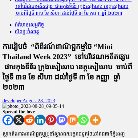
នៅបរិវេណអតីតផ្សារ​ ផាមកុងទីន័រ ក្រុងសៀមរាប ខេត្តសៀមរាប
ចាប់​ពី​ថ្ងៃទី ៣១ ខែ សីហា ដល់ថ្ងៃទី ៣ ខែ កញ្ញា ឆ្នាំ ២០២៣
ព័ត៌មានសេដ្ឋកិច្ច
សិល្បៈកំសាន្ត
ការ​រៀប​ចំ “​ពិព័រណ៍​ពាណិជ្ជកម្មថៃ “Mini
Thailand Week 2023” នៅបរិវេណអតីតផ្សារ​
ផាមកុងទីន័រ ក្រុងសៀមរាប ខេត្តសៀមរាប ចាប់​ពី​
ថ្ងៃទី ៣១ ខែ សីហា ដល់ថ្ងៃទី ៣ ខែ កញ្ញា ឆ្នាំ
២០២៣
developer
August 28, 2023
Spread the love
ស្ថាន​តំណាង​ពាណិជ្ជកម្ម​ប្រចាំ​ស្ថាន​ឯក​អគ្គ​រាជទូត​ថៃ​​នៅរាជធានីភ្នំពេញ​
​