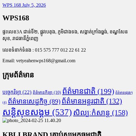
WPS 168
July 5, 2026
WPS168
ផ្ទះលេខ3A ជាន់ទី២, ផ្លូវបេតុង, ភូមិជាងទង, សង្កាត់ក្រាំងធ្នង់, ខណ្ឌសែន
សុខ, រាជធានីភ្នំពេញ
លេខទំនាក់ទំនង : 015 575 777 012 22 61 22
Email:
vetyeahenwps168@gmail.com
ក្រុមព័ត៌មាន
ព័ត៌មានជាតិ
(199)
បច្ចេកវិទ្យា
(22)
ព័ត៌មានកីឡា
(10)
ព័ត៌មានផ្សេងៗ
ព័ត៌មានអន្តរជាតិ
(132)
ព័ត៌មានសេដ្ឋកិច្ច
(89)
(4)
សន្តិសុខសង្គម
(537)
សិល្បៈកំសាន្ត
(158)
KBLI BRAND គ្រាប់សម្រកធម្មជាតិ