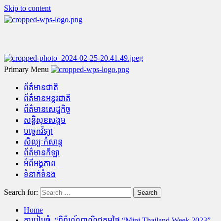
Skip to content
Primary Menu
ព័ត៌មានជាតិ
ព័ត៌មានអន្តរជាតិ
ព័ត៌មានសេដ្ឋកិច្ច
សន្តិសុខសង្គម
បច្ចេកវិទ្យា
សិល្បៈកំសាន្ត
ព័ត៌មានកីឡា
អំពីអង្គភាព
ទំនាក់ទំនង
Search for:
Home
ការ​រៀប​ចំ “​ពិព័រណ៍​ពាណិជ្ជកម្មថៃ “Mini Thailand Week 2023”