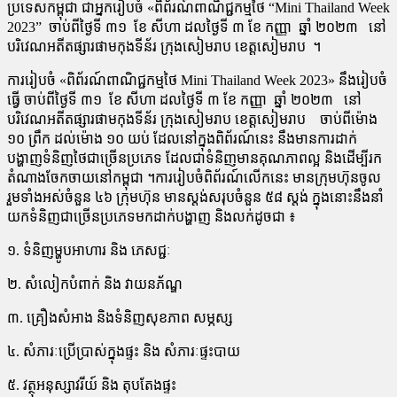
ប្រទេសកម្ពុជា ជា​អ្នក​រៀបចំ​ «ពិព័រណ៍​ពាណិជ្ជកម្ម​ថៃ “Mini Thailand Week
2023” ចាប់​ពី​ថ្ងៃទី ​៣១ ខែ សីហា ដលថ្ងៃទី ៣ ខែ កញ្ញា ឆ្នាំ ២០២៣ នៅ
បរិវេណអតីតផ្សារផាមកុងទីន័រ ក្រុងសៀមរាប ខេត្តសៀមរាប ។
​ការរៀបចំ ​​​«ពិព័រណ៍​ពាណិជ្ជកម្ម​ថៃ Mini Thailand Week 2023» នឹងរៀបចំ
ធ្វើ ចាប់​ពី​ថ្ងៃទី ​៣១ ខែ សីហា ដលថ្ងៃទី ៣ ខែ កញ្ញា ឆ្នាំ ២០២៣ នៅ
បរិវេណអតីតផ្សារផាមកុងទីន័រ ក្រុងសៀមរាប ខេត្តសៀមរាប ចាប់ពី​ម៉ោង
១០ ព្រឹក ដល់​ម៉ោង ១០ យប់ ដែលនៅ​ក្នុង​ពិព័រណ៍​នេះ នឹងមានការដាក់
បង្ហាញ​ទំនិញ​ថៃជាច្រើនប្រភេទ​ ដែល​ជា​ទំនិញ​មាន​គុណ​ភាព​ល្អ​​ និងដើម្បី​រក​
តំណាង​ចែកចាយ​នៅ​កម្ពុជា ។ការ​រៀប​ចំ​​ពិព័រណ៍​​លើក​នេះ មាន​ក្រុមហ៊ុន​ចូល
រួម​ទាំង​អស់​ចំនួន​ ៤៦ ក្រុមហ៊ុន​ មាន​ស្តង់​សរុប​ចំនួន ៥៨​ ស្តង់ ក្នុង​នោះ​នឹង​នាំ​
យក​ទំនិញ​ជា​ច្រើន​ប្រភេទ​មក​ដាក់​បង្ហាញ​ និងលក់​ដូចជា ៖
១. ទំនិញម្ហូបអាហារ និង ភេសជ្ជៈ
២. សំលៀកបំពាក់ និង វាយនភ័ណ្ឌ
៣. ​គ្រឿងសំអាង និងទំនិញសុខភាព សម្ភស្ស
៤. សំភារៈប្រើប្រាស់ក្នុងផ្ទះ និង សំភារៈផ្ទះបាយ
៥. វត្ថុអនុស្សាវរីយ៍ និង តុបតែងផ្ទះ