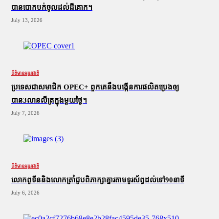
បានបោកបក់ចូលដល់ដីគោក។
July 13, 2026
ព័ត៌មានអន្តរជាតិ
ប្រទេសជាសមាជិក OPEC+​ ពួកគេនឹងបង្កើនការផលិតប្រេងឲ្យ
បាន3លានលីត្រក្នុងមួយថ្ងៃ។
July 7, 2026
ព័ត៌មានអន្តរជាតិ
លោកពូទីននិងលោកត្រាំជូបពិភាក្សាគ្នារតាមទូរស័ព្ធដល់ទៅ90នាទី
July 6, 2026