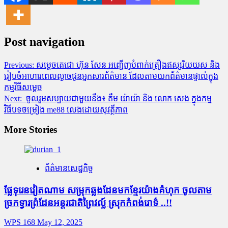
Post navigation
Previous:
សម្តេចតេជោ ហ៊ុន សែន អញ្ជើញបំពាក់គ្រឿងឥស្សរិយយស និង
រៀបចំអាហារពេលល្ងាចជូនអ្នកសារព័ត៌មាន ដែលតាមយកព័ត៌មានផ្ទាល់ក្នុង
កម្មវិធីសម្តេច
Next:
ចូលរួមសប្បាយជាមួយនឹង៖ គឹម យ៉ាយ៉ា និង លោក សេង ក្នុងកម្ម
វិធីបទចម្រៀង me88 លេងដោយសុវត្ថីភាព
More Stories
ព័ត៌មានសេដ្ឋកិច្ច
ផ្លែ​ទុរេន​វៀតណាម សម្រុក​ឆ្លង​ដែន​មក​ខ្មែរ​យ៉ាង​គំហុក ចូល​តាម​
ច្រក​ទ្វារ​ព្រំដែន​អន្តរជាតិព្រៃ​វ​ល្ល៍ ស្រុក​កំពង់​រោ​ទ៌ ..!!
WPS 168
May 12, 2025