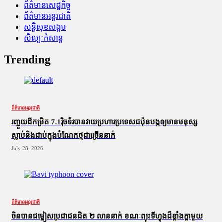
ព័ត៌មានសេដ្ឋកិច្ច
ព័ត៌មានអន្តរជាតិ
សន្តិសុខសង្គម
សិល្បៈកំសាន្ត
Trending
ព័ត៌មានអន្តរជាតិ
រញ្ជួយដីកម្រិត​ 7.1រ៉ិចទ័របានវាយប្រហារប្រទេសជប៉ុនបង្កឲ្យមានមនុស្ស
ស្លាប់​និង​ជាប់ក្នុងបំណែកថ្មជាច្រើននាក់
July 28, 2026
ព័ត៌មានអន្តរជាតិ
ចិនបានជម្លៀសប្រជាជនជិត ២ លាននាក់ ខណៈព្យុះទីហ្វុងដ៏ខ្លាំងក្លាមួយ