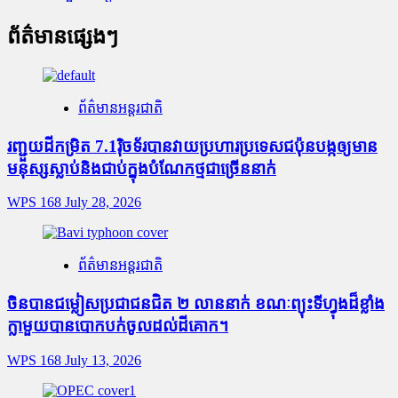
ព័ត៌មានផ្សេងៗ
ព័ត៌មានអន្តរជាតិ
រញ្ជួយដីកម្រិត​ 7.1រ៉ិចទ័របានវាយប្រហារប្រទេសជប៉ុនបង្កឲ្យមាន
មនុស្សស្លាប់​និង​ជាប់ក្នុងបំណែកថ្មជាច្រើននាក់
WPS 168
July 28, 2026
ព័ត៌មានអន្តរជាតិ
ចិនបានជម្លៀសប្រជាជនជិត ២ លាននាក់ ខណៈព្យុះទីហ្វុងដ៏ខ្លាំង
ក្លាមួយបានបោកបក់ចូលដល់ដីគោក។
WPS 168
July 13, 2026