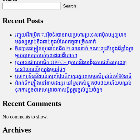
Search
Recent Posts
រញ្ជួយដីកម្រិត​ 7.1រ៉ិចទ័របានវាយប្រហារប្រទេសជប៉ុនបង្កឲ្យមាន
មនុស្សស្លាប់​និង​ជាប់ក្នុងបំណែកថ្មជាច្រើននាក់
ចិនបានជម្លៀសប្រជាជនជិត ២ លាននាក់ ខណៈព្យុះទីហ្វុងដ៏ខ្លាំងក្លា
មួយបានបោកបក់ចូលដល់ដីគោក។
ប្រទេសជាសមាជិក OPEC+​ ពួកគេនឹងបង្កើនការផលិតប្រេងឲ្យ
បាន3លានលីត្រក្នុងមួយថ្ងៃ។
លោកពូទីននិងលោកត្រាំជូបពិភាក្សាគ្នារតាមទូរស័ព្ធដល់ទៅ90នាទី
ជំនន់​ទឹកភ្លៀង​នៅ​តាម​ដងអូរ​ នៅ​ស្រុក​សំឡូត​ថមថយ​ហើយ​បន្សល់​
ទុក​ការ​ខូចខាត​ហេដ្ឋារចនាសម្ព័ន្ធ​ផ្លូវថ្នល់​មួយ​ចំនួន
Recent Comments
No comments to show.
Archives