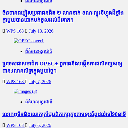
ព័ត៌មានអន្តរជាតិ
ចិនបានជម្លៀសប្រជាជនជិត ២ លាននាក់ ខណៈព្យុះទីហ្វុងដ៏ខ្លាំង
ក្លាមួយបានបោកបក់ចូលដល់ដីគោក។
WPS 168
July 13, 2026
ព័ត៌មានអន្តរជាតិ
ប្រទេសជាសមាជិក OPEC+​ ពួកគេនឹងបង្កើនការផលិតប្រេងឲ្យ
បាន3លានលីត្រក្នុងមួយថ្ងៃ។
WPS 168
July 7, 2026
ព័ត៌មានអន្តរជាតិ
លោកពូទីននិងលោកត្រាំជូបពិភាក្សាគ្នារតាមទូរស័ព្ធដល់ទៅ90នាទី
WPS 168
July 6, 2026