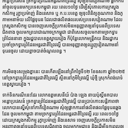
អន្តោប្រវេសន៍ ច្រក​ទ្វារ​ព្រំដែន​អន្តរជាតិ​ព្រៃ​វ​ល្លិ៍ សុំ​ឲ្យ​ខាង​វៀតណាម ផ្អាក​ការ​
នាំ​ចូល​ទុរេន​មក​ប្រទេស​កម្ពុជា រយៈពេល​១០​ថ្ងៃ ដើម្បី​សុំ​គោល​ការ​ក្រសួង
កសិកម្ម រុក្ខា​ប្រ​ម៉ា​ញ់ និង​នេសាទ ឬ ក​.​ប​.​ប​ខេត្ត ឲ្យ​ចុះ​ពិនិត្យ​គុណភាព និង​ភូ​
គា​ម​អនាម័យ លើ​ផ្លែ​ទុរេន ដែល​ជា​ផលិតផល​របស់​ប្រទេស​វៀតណាម ដែល​
ក្រសួងកសិកម្ម បាន​ចេញ​សេចក្តី​ប្រកាស់​មិន​អនុញ្ញាត​ឲ្យ​នាំ​ទុរេន​ពី​ប្រទេស​
ជិតខាង ចូល​មក​ព្រះរាជាណាចក្រ​កម្ពុជា ជា​ពិសេស​ចូល​មក​តាម​ច្រក​ទ្វារ​
ព្រំដែន​នានា ក្នុង​រដ្ឋបាល​ខេត្តស្វាយរៀង ក៏​ប៉ុន្តែ​លោក​មន្ត្រី​គយ និង​រដ្ឋាករ
ប្រចាំ​ច្រក​ទ្វារ​ព្រំដែន​អន្តរជាតិ​ព្រៃ​វ​ល្លិ៍ បាន​អនុញ្ញាត​ឲ្យ​ឈ្មួញ​វៀតណាម​នាំ​
ទុរេន​ចូល ដោយ​ខ្លាច​បាត់​ចំណូល​ពន្ធ ។
ការ​មិន​ចុះសម្រុង​គ្នា​នេះ បាន​កើតឡើង​នៅ​ព្រឹក​ថ្ងៃ​ទី​១២ ខែឧសភា ឆ្នាំ​២០២៥
នៅ​ច្រក​ទ្វារ​ព្រំដែន​អន្តរជាតិ​ព្រៃ​វ​ល្លិ៍ ស្ថិត​នៅ​ភូមិ​ព្រៃ​វ​ល្លិ៍ ឃុំ​ថ្មី ស្រុក​កំពង់​រោ​ទ៌
ខេត្តស្វាយរៀង ។
ទាក់ទិន​ករណី​នេះ​ដែរ លោក​ឧត្តមសេនីយ៍ ប៉ា​ង ឡេ​ង នាយ​ប៉ុស្តិ៍​នគ​បាល​
អន្តោប្រវេសន៍ ច្រក​ទ្វារ​ព្រំដែន​អន្តរជាតិ​ព្រៃ​វ​ល្លិ៍ បាន​ប្រាប់​កោះសន្តិភាព​ថា
លោក​បាន​ស្នើ​សុំ​ទៅ​ភាគី​វៀតណាម សុំ​ឲ្យ​ផ្អាក​ការ​នាំ​ផលិតផល​ផ្លែ​ទុរេន​ឆ្លង​
ដែន ចូល​មក​កម្ពុជា តាម​ច្រក​ទ្វារ​ព្រំដែន​អន្តរជាតិ​ព្រៃ​វ​ល្លិ៍ រយៈពេល​១០​ថ្ងៃ
ដោយ​ក្រសួងកសិកម្ម រុក្ខា​ប្រ​ម៉ា​ញ់ និង​នេសាទ ចេញ​សេចក្តី​ប្រកាស​មិន​
អនុញ្ញាត​ឲ្យ​នាំ​ទុរេន​ពី​ប្រទេស​ជិតខាង ចូល​មក​កម្ពុជា​ទេ និង​ដើម្បី​ទុក​ពេល​ឲ្យ​