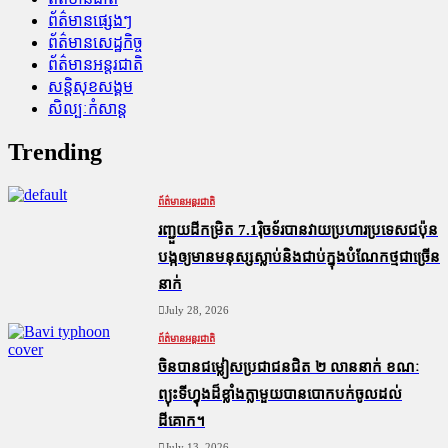
ព័ត៌មានផ្សេងៗ
ព័ត៌មានសេដ្ឋកិច្ច
ព័ត៌មានអន្តរជាតិ
សន្តិសុខសង្គម
សិល្បៈកំសាន្ត
Trending
ព័ត៌មានអន្តរជាតិ
រញ្ជួយដីកម្រិត​ 7.1រ៉ិចទ័របានវាយប្រហារប្រទេសជប៉ុន
បង្កឲ្យមានមនុស្សស្លាប់​និង​ជាប់ក្នុងបំណែកថ្មជាច្រើន
នាក់
July 28, 2026
ព័ត៌មានអន្តរជាតិ
ចិនបានជម្លៀសប្រជាជនជិត ២ លាននាក់ ខណៈ
ព្យុះទីហ្វុងដ៏ខ្លាំងក្លាមួយបានបោកបក់ចូលដល់
ដីគោក។
July 13, 2026