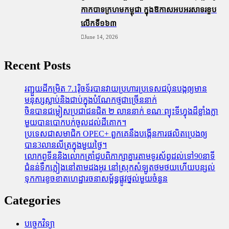
កាកបាទក្រហមកម្ពុជា ក្នុងឱកាសអបអរសាទរខួប
លើកទី១៦៣
June 14, 2026
Recent Posts
រញ្ជួយដីកម្រិត​ 7.1រ៉ិចទ័របានវាយប្រហារប្រទេសជប៉ុនបង្កឲ្យមាន
មនុស្សស្លាប់​និង​ជាប់ក្នុងបំណែកថ្មជាច្រើននាក់
ចិនបានជម្លៀសប្រជាជនជិត ២ លាននាក់ ខណៈព្យុះទីហ្វុងដ៏ខ្លាំងក្លា
មួយបានបោកបក់ចូលដល់ដីគោក។
ប្រទេសជាសមាជិក OPEC+​ ពួកគេនឹងបង្កើនការផលិតប្រេងឲ្យ
បាន3លានលីត្រក្នុងមួយថ្ងៃ។
លោកពូទីននិងលោកត្រាំជូបពិភាក្សាគ្នារតាមទូរស័ព្ធដល់ទៅ90នាទី
ជំនន់​ទឹកភ្លៀង​នៅ​តាម​ដងអូរ​ នៅ​ស្រុក​សំឡូត​ថមថយ​ហើយ​បន្សល់​
ទុក​ការ​ខូចខាត​ហេដ្ឋារចនាសម្ព័ន្ធ​ផ្លូវថ្នល់​មួយ​ចំនួន
Categories
បច្ចេកវិទ្យា