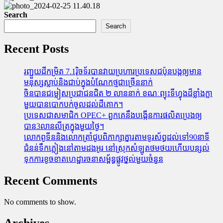
Search
Search
Recent Posts
រញ្ជួយដីកម្រិត​ 7.1រ៉ិចទ័របានវាយប្រហារប្រទេសជប៉ុនបង្កឲ្យមាន
មនុស្សស្លាប់​និង​ជាប់ក្នុងបំណែកថ្មជាច្រើននាក់
ចិនបានជម្លៀសប្រជាជនជិត ២ លាននាក់ ខណៈព្យុះទីហ្វុងដ៏ខ្លាំងក្លា
មួយបានបោកបក់ចូលដល់ដីគោក។
ប្រទេសជាសមាជិក OPEC+​ ពួកគេនឹងបង្កើនការផលិតប្រេងឲ្យ
បាន3លានលីត្រក្នុងមួយថ្ងៃ។
លោកពូទីននិងលោកត្រាំជូបពិភាក្សាគ្នារតាមទូរស័ព្ធដល់ទៅ90នាទី
ជំនន់​ទឹកភ្លៀង​នៅ​តាម​ដងអូរ​ នៅ​ស្រុក​សំឡូត​ថមថយ​ហើយ​បន្សល់​
ទុក​ការ​ខូចខាត​ហេដ្ឋារចនាសម្ព័ន្ធ​ផ្លូវថ្នល់​មួយ​ចំនួន
Recent Comments
No comments to show.