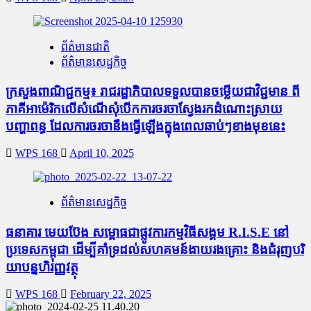
ព័ត៌មានជាតិ
ព័ត៌មានសេដ្ឋកិច្ច
ក្រសួងពាណិជ្ជកម្ម៖ រាជរដ្ឋាភិបាលទទួលបានចម្លើយជាវិជ្ជមាន ពី
ភាគីអាម៉េរិកលើសំណើសុំបើកការចរចាស្វែងរកដំណោះស្រាយ
បញ្ហាពន្ធ ដែលការចរចានឹងធ្វើឡើងក្នុងពេលឆាប់ៗខាងមុខនេះ
WPS 168
April 10, 2025
ព័ត៌មានសេដ្ឋកិច្ច
ធនាគារ មេ​យ​ប៊ែ​ង សម្ពោធ​ជា​ផ្លូវការ​កម្មវិធីសង្គម R.I.S.E នៅ​
ប្រទេស​កម្ពុជា ដើម្បី​គាំទ្រ​ដល់សហគមន៍​ងាយ​រង​គ្រោះ និង​ជំរុញបរិ​
យា​បន្នហិរញ្ញវត្ថុ
WPS 168
February 22, 2025