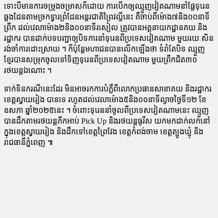
ទោះបី​មានការ​ចម្រូងចម្រាស​ក៏​ដោយ ការ​បើក​ឲ្យ​ឈ្មួញ​វៀតណាម​នាំ​ផ្លែ​ទុរេន​
ឆ្លង​ដែន​តាម​ច្រក​ទ្វារ​ព្រំដែន​អន្តរជាតិ​ព្រៃ​វ​ល្លិ៍​នេះ គឺ​ចាប់ពី​ម៉ោង​៧​និង​០០​នាទី​
ព្រឹក ដល់​វេលា​ម៉ោង​២​និង​០០​នាទី​រសៀល ត្រូវ​បាន​អគ្គនាយកដ្ឋាន​គយ និង​
រដ្ឋាករ បាន​ដាក់​បទបញ្ជា​ឲ្យ​បិទ​ការ​នាំ​ទុរេន​ពី​ប្រទេស​វៀតណាម មួយ​រយៈ​សិន
រង់ចាំ​ការ​ដោះស្រាយ ។ ក៏​ប៉ុន្តែ​មហាជន​បាន​លើក​ឡើង​ថា ទំ​រាំ​តែ​បិទ ឈ្មួញ​
ខ្មែរ​បាន​សម្រុកចូល​ទៅ​ទិញ​ទុរេន​ពី​ប្រទេស​វៀតណាម មួយ​ព្រឹក​ជិត​៣០​
រថយន្ត​ឯណោះ ។
ទាក់ទិន​ករណី​នេះ​ដែរ មិន​អាច​រក​ការ​បំភ្លឺ​ពី​លោក​ប្រធាន​សាខា​គយ និង​រដ្ឋាករ​
ខេត្តស្វាយរៀង បាន​ទេ រហូត​ដល់​វេលា​ម៉ោង​៥​និង​០០​នាទី​ល្ងាច​ថ្ងៃ​ទី​១២ ខែ
ឧសភា ឆ្នាំ​២០២៥​នេះ ។ ចំពោះ​ទុរេន​នាំ​ចូល​ពី​ប្រទេស​វៀតណាម​នេះ ឈ្មួញ​
បាន​ដឹក​តាម​រថយន្ត​ភី​ក​អាប់ Pick Up និង​រថយន្ត​ធូ​រី​ស យក​មក​ដាក់​លក់​នៅ​
ក្នុង​ខេត្តស្វាយរៀង និង​ដឹក​ទៅ​ខេត្តព្រៃវែង ខេត្តកំពង់ចាម ខេត្ត​ត្បូងឃ្មុំ និង​
រាជធានី​ភ្នំពេញ ៕