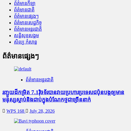
ព័ត៌មានកីឡា
ព័ត៌មានជាតិ
ព័ត៌មានផ្សេងៗ
ព័ត៌មានសេដ្ឋកិច្ច
ព័ត៌មានអន្តរជាតិ
សន្តិសុខសង្គម
សិល្បៈកំសាន្ត
ព័ត៌មានផ្សេងៗ
ព័ត៌មានអន្តរជាតិ
រញ្ជួយដីកម្រិត​ 7.1រ៉ិចទ័របានវាយប្រហារប្រទេសជប៉ុនបង្កឲ្យមាន
មនុស្សស្លាប់​និង​ជាប់ក្នុងបំណែកថ្មជាច្រើននាក់
WPS 168
July 28, 2026