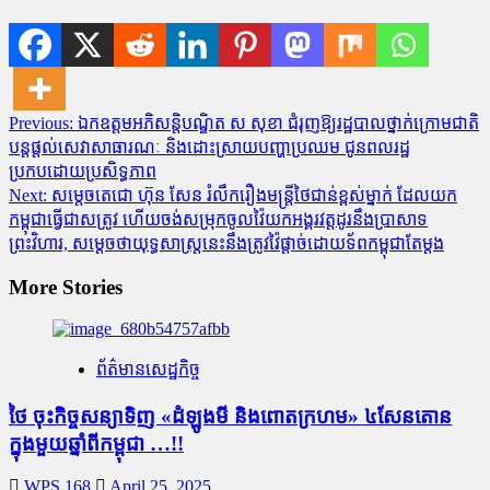
Post
Previous:
ឯកឧត្តមអភិសន្តិបណ្ឌិត ស សុខា ជំរុញឱ្យរដ្ឋបាលថ្នាក់ក្រោមជាតិ
បន្តផ្តល់សេវាសាធារណៈ និងដោះស្រាយបញ្ហាប្រឈម ជូនពលរដ្ឋ
navigation
ប្រកបដោយប្រសិទ្ធភាព
Next:
សម្តេចតេជោ ហ៊ុន សែន រំលឹករឿងមន្ត្រីថៃជាន់ខ្ពស់ម្នាក់ ដែលយក
កម្ពុជាធ្វើជាសត្រូវ ហើយចង់សម្រុកចូលវ៉ៃយកអង្គរវត្តដូរនឹងប្រាសាទ
ព្រះវិហារ, សម្តេចថាយុទ្ធសាស្ត្រនេះនឹងត្រូវវ៉ៃផ្តាច់ដោយទ័ពកម្ពុជាតែម្តង
More Stories
ព័ត៌មានសេដ្ឋកិច្ច
ថៃ ចុះកិច្ចសន្យាទិញ «ដំឡូងមី និងពោតក្រហម» ៤សែនតោន
ក្នុងមួយឆ្នាំពីកម្ពុជា …!!
WPS 168
April 25, 2025