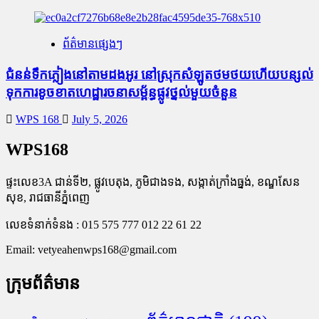
ព័ត៌មានផ្សេងៗ
ជំនន់​ទឹកភ្លៀង​នៅ​តាម​ដងអូរ​ នៅ​ស្រុក​សំឡូត​ថមថយ​ហើយ​បន្សល់​
ទុក​ការ​ខូចខាត​ហេដ្ឋារចនាសម្ព័ន្ធ​ផ្លូវថ្នល់​មួយ​ចំនួន
WPS 168
July 5, 2026
WPS168
ផ្ទះលេខ3A ជាន់ទី២, ផ្លូវបេតុង, ភូមិជាងទង, សង្កាត់ក្រាំងធ្នង់, ខណ្ឌសែន
សុខ, រាជធានីភ្នំពេញ
លេខទំនាក់ទំនង : 015 575 777 012 22 61 22
Email:
vetyeahenwps168@gmail.com
ក្រុមព័ត៌មាន