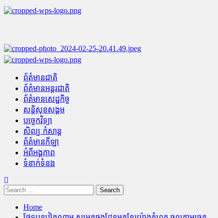
Skip
to
content
Primary
Menu
ព័ត៌មានជាតិ
ព័ត៌មានអន្តរជាតិ
ព័ត៌មានសេដ្ឋកិច្ច
សន្តិសុខសង្គម
បច្ចេកវិទ្យា
សិល្បៈកំសាន្ត
ព័ត៌មានកីឡា
អំពីអង្គភាព
ទំនាក់ទំនង
Search
for:
Home
ផ្លែ​ទុរេន​វៀតណាម សម្រុក​ឆ្លង​ដែន​មក​ខ្មែរ​យ៉ាង​គំហុក ចូល​តាម​ច្រក​