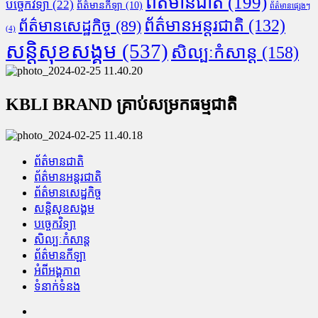
ព័ត៌មានជាតិ
(199)
បច្ចេកវិទ្យា
(22)
ព័ត៌មានកីឡា
(10)
ព័ត៌មានផ្សេងៗ
ព័ត៌មានអន្តរជាតិ
(132)
ព័ត៌មានសេដ្ឋកិច្ច
(89)
(4)
សន្តិសុខសង្គម
(537)
សិល្បៈកំសាន្ត
(158)
KBLI BRAND គ្រាប់សម្រកធម្មជាតិ
ព័ត៌មានជាតិ
ព័ត៌មានអន្តរជាតិ
ព័ត៌មានសេដ្ឋកិច្ច
សន្តិសុខសង្គម
បច្ចេកវិទ្យា
សិល្បៈកំសាន្ត
ព័ត៌មានកីឡា
អំពីអង្គភាព
ទំនាក់ទំនង
Facebook