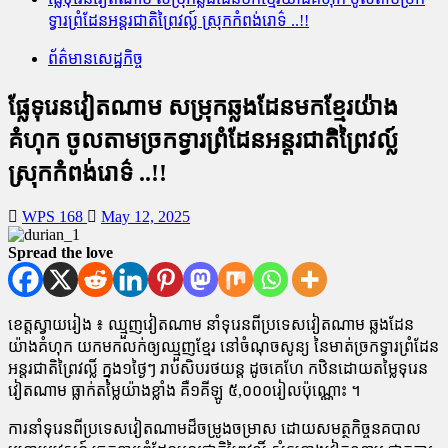
ទ្វារ​ព្រំដែន​អន្តរជាតិព្រៃ​វ​ល្ល៍ ស្រុក​កំពង់​រោ​ទ៌ ..!!
ព័ត៌មានសេដ្ឋកិច្ច
ផ្លែ​ទុរេន​វៀតណាម សម្រុក​ឆ្លង​ដែន​មក​ខ្មែរ​យ៉ាង​
គំហុក ចូល​តាម​ច្រក​ទ្វារ​ព្រំដែន​អន្តរជាតិព្រៃ​វ​ល្ល៍
ស្រុក​កំពង់​រោ​ទ៌ ..!!
WPS 168
May 12, 2025
Spread the love
ខេត្តស្វាយរៀង ៖ ឈ្មួញ​វៀតណាម នាំ​ទុរេន​ពី​ប្រទេស​វៀតណាម ឆ្លង​ដែន​
យ៉ាង​គំហុក យក​មក​លក់​ឲ្យ​ឈ្មួញ​ខ្មែរ នៅ​ចំណុចសូន្យ នៃ​មាត់ច្រក​ទ្វារ​ព្រំដែន​
អន្តរជាតិ​ព្រៃ​វ​ល្លិ៍ ក្នុង​១​ថ្ងៃ​ៗ រាប់​សិប​រថយន្ត ដូច​គេ​ហែ កឋិន​ដោយ​តម្លៃ​ទុរេន​
វៀតណាម ធ្លាក់​តម្លៃ​យ៉ាង​ខ្លាំង គឺ​១​គីឡូ ៥,០០០​រៀល​ប៉ុណ្ណោះ ។
ការ​នាំ​ទុរេន​ពី​ប្រទេស​វៀតណាម​ដ៏​ចម្រូងចម្រាស ដោយ​សមត្ថកិច្ច​នគ​បាល​