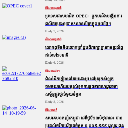
ព័ត៌មានអន្តរជាតិ
ប្រទេសជាសមាជិក OPEC+​ ពួកគេនឹងបង្កើនការ
ផលិតប្រេងឲ្យបាន3លានលីត្រក្នុងមួយថ្ងៃ។
July 7, 2026
ព័ត៌មានអន្តរជាតិ
លោកពូទីននិងលោកត្រាំជូបពិភាក្សាគ្នារតាមទូរស័ព្ធ
ដល់ទៅ90នាទី
July 6, 2026
ព័ត៌មានផ្សេងៗ
ជំនន់​ទឹកភ្លៀង​នៅ​តាម​ដងអូរ​ នៅ​ស្រុក​សំឡូត​
ថមថយ​ហើយ​បន្សល់​ទុក​ការ​ខូចខាត​ហេដ្ឋារចនា
សម្ព័ន្ធ​ផ្លូវថ្នល់​មួយ​ចំនួន
July 5, 2026
ព័ត៌មានជាតិ
សមាគមឧកញ៉ាកម្ពុជា នៅថ្ងៃទី១៣មិថុនានេះ បាន
ប្រគល់ថវិកាបរិច្ចាគចំនួន ១,០០៩,៩៩៩ ដុល្លារ ជូន