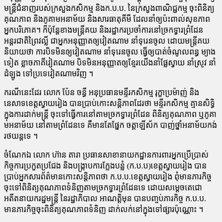
មន្ត្រី​ជំនាញ​របស់​ក្រសួងកសិកម្ម និង​ក​.​ប​.​ប​. នៃ​ក្រសួងពាណិជ្ជកម្ម ចុះ​ពិនិត្យ​
គុណភាព និង​ភូ​គា​ម​អនាម័យ និង​សារធាតុ​គីមី ដែល​នាំ​ឲ្យ​ប៉ះពាល់​សុខភាព​
អ្នក​បរិភោគ​។ ក៏​ប៉ុន្តែ​ខាង​មន្ត្រី​គយ និង​រដ្ឋាករ​ប្រចាំការ​នៅ​ច្រក​ទ្វារ​ព្រំដែន​
អន្តរជាតិ​ព្រៃ​វ​ល្លិ៍ ជា​អ្នក​អនុញ្ញាត​ឲ្យ​វៀតណាម នាំ​ទុរេន​ចូល ដោយ​មន្ត្រី​គយ
និយាយ​ថា ការ​បិទ​មិន​ឲ្យ​វៀតណាម នាំ​ទុរេន​ចូល ធ្វើ​ឲ្យ​បាត់​ចំណូល​ពន្ធ ម្យា​ង​
ទៀត ខ្លាច​ភាគី​វៀតណាម បិទ​មិន​អនុញ្ញាត​ឲ្យ​ខ្មែរ​យើង​នាំ​ផ្លែស្វាយ នាំ​ស្រូវ នាំ​
ដំឡូង ទៅ​ប្រ​ទេ​វៀតណាម​វិញ ។
ករណី​នេះ​ដែរ លោក ប៉ែន ច​ន្ធី អនុប្រធាន​មន្ទីរ​កសិកម្ម រុក្ខា​ប្រ​ម៉ា​ញ់ និង​
នេសាទ​ខេត្តស្វាយរៀង បាន​ប្រាប់​កោះសន្តិភាព​ដែរ​ថា មន្ទីរ​កសិកម្ម គ្មាន​សិទ្ធិ​
ក្នុង​ការ​ដាក់​មន្ត្រី ចុះ​ទៅ​ធ្វើការ​នៅ​តាម​ច្រក​ទ្វារ​ព្រំដែន ពិនិត្យ​គុណភាព ឬ​ភូ​គា​
ម​អនាម័យ នៅ​តាម​ព្រំដែន​ទេ គឺ​មាន​តែ​ផ្នែក ច​ត្តា​ឡី​ស័ក បាញ់ថ្នាំ​អនាម័យ​កង់​
រថយន្ត​ទេ ។
ចំណែកឯ លោក ហ៊ាន តារា ប្រធាន​សាខា​នាយកដ្ឋាន​ការពារ​អ្នក​ប្រើប្រាស់
កិច្ចការ​ប្រកួតប្រជែង និង​បង្ក្រាប​ការ​ក្លែងបន្លំ (​ក​.​ប​.​ប​)​ខេត្តស្វាយរៀង បាន​
ប្រាប់​អ្នក​សារព័ត៌មាន​កោះសន្តិភាព​ថា ក​.​ប​.​ប​.​ខេត្តស្វាយរៀង ពុំ​មាន​ភារកិច្ច​
ចុះ​ទៅ​ពិនិត្យ​គុណភាព​ទំនិញ​តាម​ច្រក​ទ្វារ​ព្រំដែន​ទេ ដោយ​សម្តេច​តេ​ជោ
អតីត​នាយក​រដ្ឋមន្ត្រី នៃ​រដ្ឋាភិបាល អាណត្តិ​មុន បាន​បញ្ចប់​ភារកិច្ច ក​.​ប​.​ប​.
មាន​ភារកិច្ច​ចុះ​ពិនិត្យ​គុណភាព​ទំនិញ ដាក់​លក់​នៅ​ក្នុង​ទៅ​ផ្សារ​ប៉ុណ្ណោះ ។