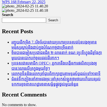
WPS 168
February 22, 2025
Search
Search
Recent Posts
រញ្ជួយដីកម្រិត​ 7.1រ៉ិចទ័របានវាយប្រហារប្រទេសជប៉ុនបង្កឲ្យមាន
មនុស្សស្លាប់​និង​ជាប់ក្នុងបំណែកថ្មជាច្រើននាក់
ចិនបានជម្លៀសប្រជាជនជិត ២ លាននាក់ ខណៈព្យុះទីហ្វុងដ៏ខ្លាំងក្លា
មួយបានបោកបក់ចូលដល់ដីគោក។
ប្រទេសជាសមាជិក OPEC+​ ពួកគេនឹងបង្កើនការផលិតប្រេងឲ្យ
បាន3លានលីត្រក្នុងមួយថ្ងៃ។
លោកពូទីននិងលោកត្រាំជូបពិភាក្សាគ្នារតាមទូរស័ព្ធដល់ទៅ90នាទី
ជំនន់​ទឹកភ្លៀង​នៅ​តាម​ដងអូរ​ នៅ​ស្រុក​សំឡូត​ថមថយ​ហើយ​បន្សល់​
ទុក​ការ​ខូចខាត​ហេដ្ឋារចនាសម្ព័ន្ធ​ផ្លូវថ្នល់​មួយ​ចំនួន
Recent Comments
No comments to show.