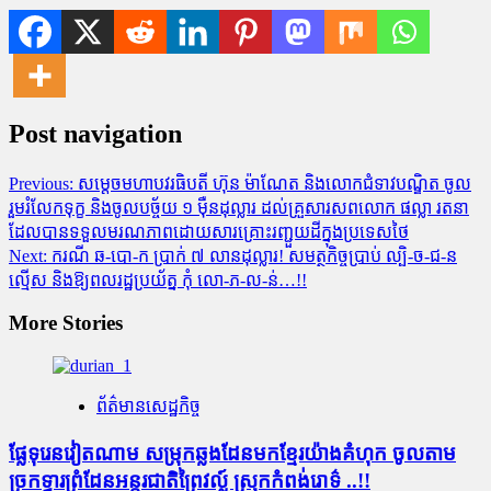
Post navigation
Previous:
សម្តេចមហាបវរធិបតី ហ៊ុន ម៉ាណែត និងលោកជំទាវបណ្ឌិត ចូល
រួមរំលែកទុក្ខ និងចូលបច្ច័យ ១ ម៉ឺនដុល្លារ ដល់គ្រួសារសពលោក ផល្លា រតនា
ដែលបានទទួលមរណភាពដោយសារគ្រោះរញ្ជួយដីក្នុងប្រទេសថៃ
Next:
ករណី ឆ-បោ-ក ប្រាក់ ៧ លានដុល្លារ! សមត្ថកិច្ចប្រាប់ ល្បិ-ច-ជ-ន
ល្មើស ​និង​​ឱ្យ​ពល​​រដ្ឋ​​ប្រយ័ត្ន កុំ​ លោ-ភ-ល-ន់…!!
More Stories
ព័ត៌មានសេដ្ឋកិច្ច
ផ្លែ​ទុរេន​វៀតណាម សម្រុក​ឆ្លង​ដែន​មក​ខ្មែរ​យ៉ាង​គំហុក ចូល​តាម​
ច្រក​ទ្វារ​ព្រំដែន​អន្តរជាតិព្រៃ​វ​ល្ល៍ ស្រុក​កំពង់​រោ​ទ៌ ..!!