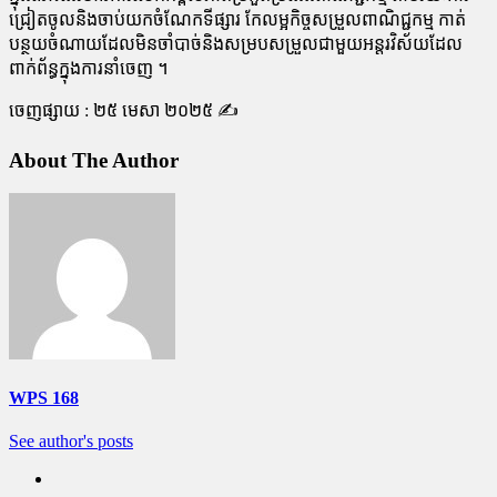
ជ្រៀតចូលនិងចាប់យកចំណែកទីផ្សារ កែលម្អកិច្ចសម្រួលពាណិជ្ជកម្ម កាត់
បន្ថយចំណាយដែលមិនចាំបាច់និងសម្របសម្រួលជាមួយអន្តរវិស័យដែល
ពាក់ព័ន្ធក្នុងការនាំចេញ ។
ចេញផ្សាយ : ២៥ មេសា ២០២៥​ ✍️
About The Author
WPS 168
See author's posts