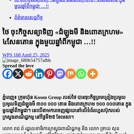
មួយឆ្នាំពីកម្ពុជា …!!
ព័ត៌មានសេដ្ឋកិច្ច
ថៃ ចុះកិច្ចសន្យាទិញ «ដំឡូងមី និងពោតក្រហម»
៤សែនតោន ក្នុងមួយឆ្នាំពីកម្ពុជា …!!
WPS 168
April 25, 2025
Spread the love
ភ្នំពេញ៖ ក្រុមហ៊ុន Koson Group របស់ថៃ បានចុះកិច្ចព្រមព្រៀងប្រមូល
ប្រមូលទិញដំឡូងមី ៣០០ ០០០ តោន និងពោតក្រហម ១០០ ០០០តោន ក្នុង
មួយឆ្នាំពីកម្ពុជា។ នេះបើតាមការចេញផ្សាយនៅលើទំព័រហ្វេសប៊ុករបស់
ក្រសួងពាណិជ្ជកម្ម នៅថ្ងៃទី២៥ ខែមេសា។
លោក រាជ រ៉ា រដ្ឋលេខាធិការក្រសួងពាណិជ្ជកម្ម និង លោក ច្រាយ សុន