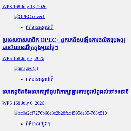
WPS 168
July 13, 2026
ព័ត៌មានអន្តរជាតិ
ប្រទេសជាសមាជិក OPEC+​ ពួកគេនឹងបង្កើនការផលិតប្រេងឲ្យ
បាន3លានលីត្រក្នុងមួយថ្ងៃ។
WPS 168
July 7, 2026
ព័ត៌មានអន្តរជាតិ
លោកពូទីននិងលោកត្រាំជូបពិភាក្សាគ្នារតាមទូរស័ព្ធដល់ទៅ90នាទី
WPS 168
July 6, 2026
ព័ត៌មានផ្សេងៗ