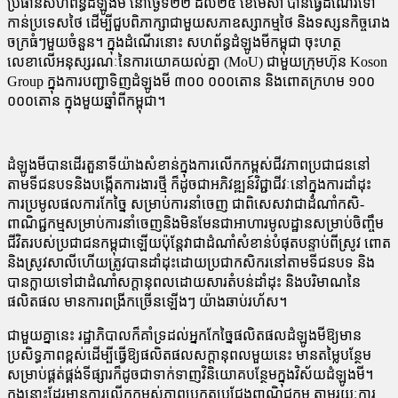
ប្រធានសហព័ន្ធដំឡូងមី នៅថ្ងៃទី២២ ដល់២៥ ខែមេសា បានធ្វើដំណើរទៅ
កាន់ប្រទេសថៃ ដើម្បីជួបពិភាក្សាជាមួយសភាឧស្សាកម្មថៃ និងទស្សនកិច្ចរោង
ចក្រធំៗមួយចំនួន។ ក្នុងដំណើរនោះ សហព័ន្ធដំឡូងមីកម្ពុជា ចុះហត្ថ
លេខាលើអនុស្សរណៈនៃការយោគយល់គ្នា (MoU) ជាមួយក្រុមហ៊ុន Koson
Group ក្នុងការបញ្ជាទិញដំឡូងមី ៣០០ ០០០តោន និងពោតក្រហម ១០០
០០០តោន ក្នុងមួយឆ្នាំពីកម្ពុជា។
ដំឡូងមីបានដើរតួនាទីយ៉ាងសំខាន់ក្នុងការលើកកម្ពស់ជីវភាពប្រជាជននៅ
តាមទីជនបទនិងបង្កើតការងារថ្មី ក៏ដូចជាអភិវឌ្ឍន៍វិជ្ជាជីវៈនៅក្នុងការដាំដុះ
ការប្រមូលផលការកែច្នៃ សម្រាប់ការនាំចេញ ជាពិសេសវាជាដំណាំកសិ-
ពាណិជ្ជកម្មសម្រាប់ការនាំចេញនិងមិនមែនជាអាហារមូលដ្ឋានសម្រាប់ចិញ្ចឹម
ជីវិតរបស់ប្រជាជនកម្ពុជាឡើយប៉ុន្តែវាជាដំណាំសំខាន់បំផុតបន្ទាប់ពីស្រូវ ពោត
និងស្រូវសាលីហើយត្រូវបានដាំដុះដោយប្រជាកសិករនៅតាមទីជនបទ និង
បានក្លាយទៅជាដំណាំសក្តានុពលដោយសារតំបន់ដាំដុះ និងបរិមាណនៃ
ផលិតផល មានការពង្រីកច្រើនឡើងៗ យ៉ាងឆាប់រហ័ស។
ជាមួយគ្នានេះ រដ្ឋាភិបាលក៏គាំទ្រដល់អ្នកកែច្នៃផលិតផលដំឡូងមីឱ្យមាន
ប្រសិទ្ធភាពខ្ពស់ដើម្បីធ្វើឱ្យផលិតផលសក្ដានុពលមួយនេះ មានតម្លៃបន្ថែម
សម្រាប់ផ្គត់ផ្គង់ទីផ្សារក៏ដូចជាទាក់ទាញវិនិយោគបន្ថែមក្នុងវិស័យដំឡូងមី។
ក្នុងនោះដែរមានការលើកកម្ពស់ភាពប្រកួតប្រជែងពាណិជ្ជកម្ម តាមរយៈការ