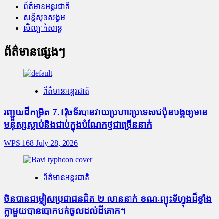
ព័ត៌មានអន្តរជាតិ
សន្តិសុខសង្គម
សិល្បៈកំសាន្ត
ព័ត៌មានផ្សេងៗ
ព័ត៌មានអន្តរជាតិ
រញ្ជួយដីកម្រិត​ 7.1រ៉ិចទ័របានវាយប្រហារប្រទេសជប៉ុនបង្កឲ្យមាន
មនុស្សស្លាប់​និង​ជាប់ក្នុងបំណែកថ្មជាច្រើននាក់
WPS 168
July 28, 2026
ព័ត៌មានអន្តរជាតិ
ចិនបានជម្លៀសប្រជាជនជិត ២ លាននាក់ ខណៈព្យុះទីហ្វុងដ៏ខ្លាំង
ក្លាមួយបានបោកបក់ចូលដល់ដីគោក។