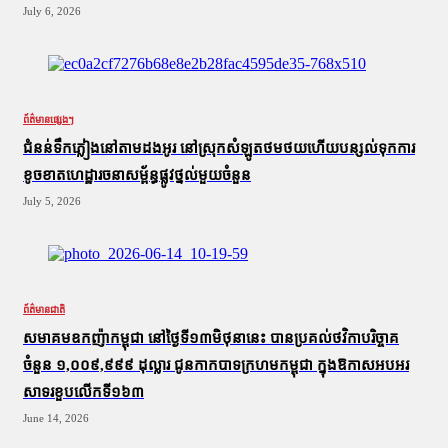
July 6, 2026
ព័ត៌មានផ្សេងៗ
ជំនន់​ទឹកភ្លៀង​នៅ​តាម​ដងអូរ​ នៅ​ស្រុក​សំឡូត​ថមថយ​ហើយ​បន្សល់​ទុក​ការ​
ខូចខាត​ហេដ្ឋារចនាសម្ព័ន្ធ​ផ្លូវថ្នល់​មួយ​ចំនួន
July 5, 2026
ព័ត៌មានជាតិ
សមាគមឧកញ៉ាកម្ពុជា នៅថ្ងៃទី១៣មិថុនានេះ បានប្រគល់ថវិកាបរិច្ចាគ
ចំនួន ១,០០៩,៩៩៩ ដុល្លារ ជូនកាកបាទក្រហមកម្ពុជា ក្នុងឱកាសអបអរ
សាទរខួបលើកទី១៦៣
June 14, 2026