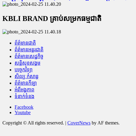
KBLI BRAND គ្រាប់សម្រកធម្មជាតិ
ព័ត៌មានជាតិ
ព័ត៌មានអន្តរជាតិ
ព័ត៌មានសេដ្ឋកិច្ច
សន្តិសុខសង្គម
បច្ចេកវិទ្យា
សិល្បៈកំសាន្ត
ព័ត៌មានកីឡា
អំពីអង្គភាព
ទំនាក់ទំនង
Facebook
Youtube
Copyright © All rights reserved.
|
CoverNews
by AF themes.