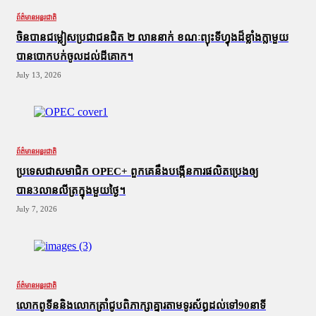
ព័ត៌មានអន្តរជាតិ
ចិនបានជម្លៀសប្រជាជនជិត ២ លាននាក់ ខណៈព្យុះទីហ្វុងដ៏ខ្លាំងក្លាមួយ
បានបោកបក់ចូលដល់ដីគោក។
July 13, 2026
ព័ត៌មានអន្តរជាតិ
ប្រទេសជាសមាជិក OPEC+​ ពួកគេនឹងបង្កើនការផលិតប្រេងឲ្យ
បាន3លានលីត្រក្នុងមួយថ្ងៃ។
July 7, 2026
ព័ត៌មានអន្តរជាតិ
លោកពូទីននិងលោកត្រាំជូបពិភាក្សាគ្នារតាមទូរស័ព្ធដល់ទៅ90នាទី