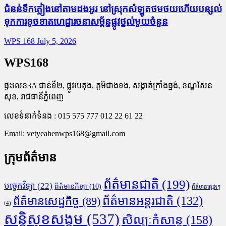
ជំនន់​ទឹកភ្លៀង​នៅ​តាម​ដងអូរ​ នៅ​ស្រុក​សំឡូត​ថមថយ​ហើយ​បន្សល់​
ទុក​ការ​ខូចខាត​ហេដ្ឋារចនាសម្ព័ន្ធ​ផ្លូវថ្នល់​មួយ​ចំនួន
WPS 168
July 5, 2026
WPS168
ផ្ទះលេខ3A ជាន់ទី២, ផ្លូវបេតុង, ភូមិជាងទង, សង្កាត់ក្រាំងធ្នង់, ខណ្ឌសែន
សុខ, រាជធានីភ្នំពេញ
លេខទំនាក់ទំនង : 015 575 777 012 22 61 22
Email:
vetyeahenwps168@gmail.com
ក្រុមព័ត៌មាន
ព័ត៌មានជាតិ
(199)
បច្ចេកវិទ្យា
(22)
ព័ត៌មានកីឡា
(10)
ព័ត៌មានផ្សេងៗ
ព័ត៌មានអន្តរជាតិ
(132)
ព័ត៌មានសេដ្ឋកិច្ច
(89)
(4)
សន្តិសុខសង្គម
(537)
សិល្បៈកំសាន្ត
(158)