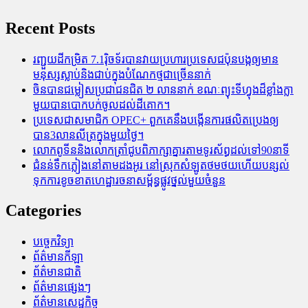
Recent Posts
រញ្ជួយដីកម្រិត​ 7.1រ៉ិចទ័របានវាយប្រហារប្រទេសជប៉ុនបង្កឲ្យមាន
មនុស្សស្លាប់​និង​ជាប់ក្នុងបំណែកថ្មជាច្រើននាក់
ចិនបានជម្លៀសប្រជាជនជិត ២ លាននាក់ ខណៈព្យុះទីហ្វុងដ៏ខ្លាំងក្លា
មួយបានបោកបក់ចូលដល់ដីគោក។
ប្រទេសជាសមាជិក OPEC+​ ពួកគេនឹងបង្កើនការផលិតប្រេងឲ្យ
បាន3លានលីត្រក្នុងមួយថ្ងៃ។
លោកពូទីននិងលោកត្រាំជូបពិភាក្សាគ្នារតាមទូរស័ព្ធដល់ទៅ90នាទី
ជំនន់​ទឹកភ្លៀង​នៅ​តាម​ដងអូរ​ នៅ​ស្រុក​សំឡូត​ថមថយ​ហើយ​បន្សល់​
ទុក​ការ​ខូចខាត​ហេដ្ឋារចនាសម្ព័ន្ធ​ផ្លូវថ្នល់​មួយ​ចំនួន
Categories
បច្ចេកវិទ្យា
ព័ត៌មានកីឡា
ព័ត៌មានជាតិ
ព័ត៌មានផ្សេងៗ
ព័ត៌មានសេដ្ឋកិច្ច