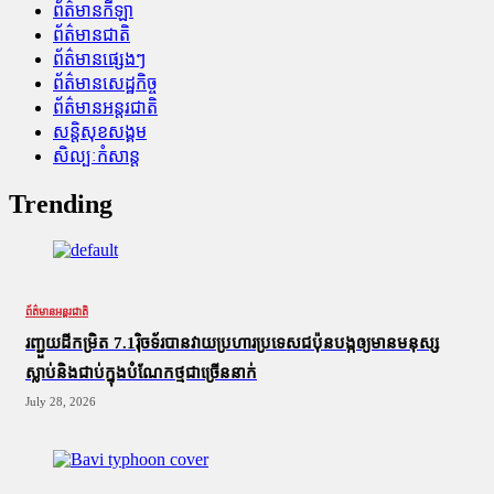
ព័ត៌មានកីឡា
ព័ត៌មានជាតិ
ព័ត៌មានផ្សេងៗ
ព័ត៌មានសេដ្ឋកិច្ច
ព័ត៌មានអន្តរជាតិ
សន្តិសុខសង្គម
សិល្បៈកំសាន្ត
Trending
ព័ត៌មានអន្តរជាតិ
រញ្ជួយដីកម្រិត​ 7.1រ៉ិចទ័របានវាយប្រហារប្រទេសជប៉ុនបង្កឲ្យមានមនុស្ស
ស្លាប់​និង​ជាប់ក្នុងបំណែកថ្មជាច្រើននាក់
July 28, 2026