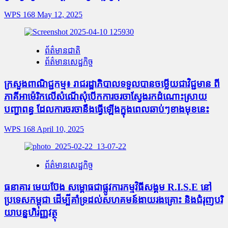
WPS 168
May 12, 2025
ព័ត៌មានជាតិ
ព័ត៌មានសេដ្ឋកិច្ច
ក្រសួងពាណិជ្ជកម្ម៖ រាជរដ្ឋាភិបាលទទួលបានចម្លើយជាវិជ្ជមាន ពី
ភាគីអាម៉េរិកលើសំណើសុំបើកការចរចាស្វែងរកដំណោះស្រាយ
បញ្ហាពន្ធ ដែលការចរចានឹងធ្វើឡើងក្នុងពេលឆាប់ៗខាងមុខនេះ
WPS 168
April 10, 2025
ព័ត៌មានសេដ្ឋកិច្ច
ធនាគារ មេ​យ​ប៊ែ​ង សម្ពោធ​ជា​ផ្លូវការ​កម្មវិធីសង្គម R.I.S.E នៅ​
ប្រទេស​កម្ពុជា ដើម្បី​គាំទ្រ​ដល់សហគមន៍​ងាយ​រង​គ្រោះ និង​ជំរុញបរិ​
យា​បន្នហិរញ្ញវត្ថុ