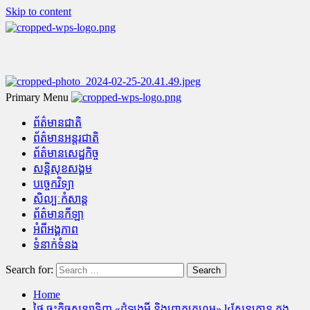
Skip to content
Primary Menu
ព័ត៌មានជាតិ
ព័ត៌មានអន្តរជាតិ
ព័ត៌មានសេដ្ឋកិច្ច
សន្តិសុខសង្គម
បច្ចេកវិទ្យា
សិល្បៈកំសាន្ត
ព័ត៌មានកីឡា
អំពីអង្គភាព
ទំនាក់ទំនង
Search for:
Home
ថៃ ចុះកិច្ចសន្យាទិញ «ដំឡូងមី និងពោតក្រហម» ៤សែនតោន ក្នុង