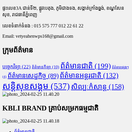
ផ្ទះលេខ3A ជាន់ទី២, ផ្លូវបេតុង, ភូមិជាងទង, សង្កាត់ក្រាំងធ្នង់, ខណ្ឌសែន
សុខ, រាជធានីភ្នំពេញ
លេខទំនាក់ទំនង : 015 575 777 012 22 61 22
Email:
vetyeahenwps168@gmail.com
ក្រុមព័ត៌មាន
ព័ត៌មានជាតិ
(199)
បច្ចេកវិទ្យា
(22)
ព័ត៌មានកីឡា
(10)
ព័ត៌មានផ្សេងៗ
ព័ត៌មានអន្តរជាតិ
(132)
ព័ត៌មានសេដ្ឋកិច្ច
(89)
(4)
សន្តិសុខសង្គម
(537)
សិល្បៈកំសាន្ត
(158)
KBLI BRAND គ្រាប់សម្រកធម្មជាតិ
ព័ត៌មានជាតិ