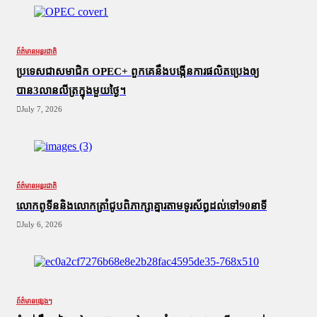
ព័ត៌មានអន្តរជាតិ
ប្រទេសជាសមាជិក OPEC+​ ពួកគេនឹងបង្កើនការផលិតប្រេងឲ្យ
បាន3លានលីត្រក្នុងមួយថ្ងៃ។
July 7, 2026
ព័ត៌មានអន្តរជាតិ
លោកពូទីននិងលោកត្រាំជូបពិភាក្សាគ្នារតាមទូរស័ព្ធដល់ទៅ90នាទី
July 6, 2026
ព័ត៌មានផ្សេងៗ