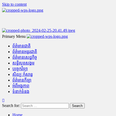
Skip to content
Primary Menu
ព័ត៌មានជាតិ
ព័ត៌មានអន្តរជាតិ
ព័ត៌មានសេដ្ឋកិច្ច
សន្តិសុខសង្គម
បច្ចេកវិទ្យា
សិល្បៈកំសាន្ត
ព័ត៌មានកីឡា
អំពីអង្គភាព
ទំនាក់ទំនង
Search for:
Home