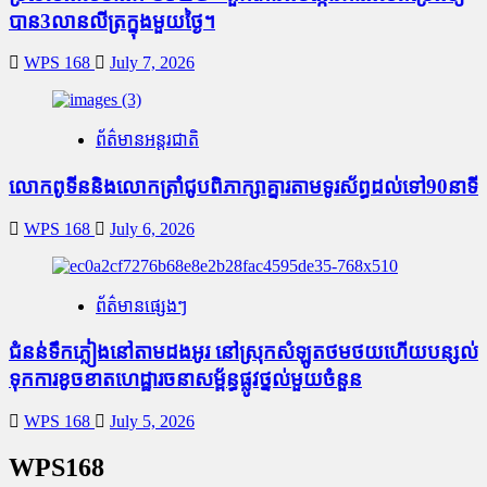
បាន3លានលីត្រក្នុងមួយថ្ងៃ។
WPS 168
July 7, 2026
ព័ត៌មានអន្តរជាតិ
លោកពូទីននិងលោកត្រាំជូបពិភាក្សាគ្នារតាមទូរស័ព្ធដល់ទៅ90នាទី
WPS 168
July 6, 2026
ព័ត៌មានផ្សេងៗ
ជំនន់​ទឹកភ្លៀង​នៅ​តាម​ដងអូរ​ នៅ​ស្រុក​សំឡូត​ថមថយ​ហើយ​បន្សល់​
ទុក​ការ​ខូចខាត​ហេដ្ឋារចនាសម្ព័ន្ធ​ផ្លូវថ្នល់​មួយ​ចំនួន
WPS 168
July 5, 2026
WPS168