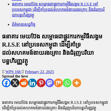
ធនាគារ មេ​យ​ប៊ែ​ង សម្ពោធ​ជា​ផ្លូវការ​កម្មវិធីសង្គម R.I.S.E នៅ​
ប្រទេស​កម្ពុជា ដើម្បី​គាំទ្រ​ដល់សហគមន៍​ងាយ​រង​គ្រោះ និង​ជំរុញបរិ​
យា​បន្នហិរញ្ញវត្ថុ
ព័ត៌មានសេដ្ឋកិច្ច
ធនាគារ មេ​យ​ប៊ែ​ង សម្ពោធ​ជា​ផ្លូវការ​កម្មវិធីសង្គម
R.I.S.E នៅ​ប្រទេស​កម្ពុជា ដើម្បី​គាំទ្រ​
ដល់សហគមន៍​ងាយ​រង​គ្រោះ និង​ជំរុញបរិ​យា​
បន្នហិរញ្ញវត្ថុ
WPS 168
February 22, 2025
Spread the love
ធនាគារ មេ​យ​ប៊ែ​ង សម្ពោធ​ជា​ផ្លូវការ​កម្មវិធីសង្គម R.I.S.E នៅ​ប្រទេស​កម្ពុជា
ដើម្បី​គាំទ្រ​ដល់សហគមន៍​ងាយ​រង​គ្រោះ និង​ជំរុញបរិ​យា​បន្នហិរញ្ញវត្ថុ