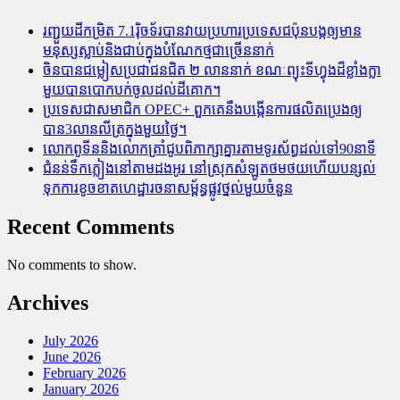
រញ្ជួយដីកម្រិត​ 7.1រ៉ិចទ័របានវាយប្រហារប្រទេសជប៉ុនបង្កឲ្យមាន
មនុស្សស្លាប់​និង​ជាប់ក្នុងបំណែកថ្មជាច្រើននាក់
ចិនបានជម្លៀសប្រជាជនជិត ២ លាននាក់ ខណៈព្យុះទីហ្វុងដ៏ខ្លាំងក្លា
មួយបានបោកបក់ចូលដល់ដីគោក។
ប្រទេសជាសមាជិក OPEC+​ ពួកគេនឹងបង្កើនការផលិតប្រេងឲ្យ
បាន3លានលីត្រក្នុងមួយថ្ងៃ។
លោកពូទីននិងលោកត្រាំជូបពិភាក្សាគ្នារតាមទូរស័ព្ធដល់ទៅ90នាទី
ជំនន់​ទឹកភ្លៀង​នៅ​តាម​ដងអូរ​ នៅ​ស្រុក​សំឡូត​ថមថយ​ហើយ​បន្សល់​
ទុក​ការ​ខូចខាត​ហេដ្ឋារចនាសម្ព័ន្ធ​ផ្លូវថ្នល់​មួយ​ចំនួន
Recent Comments
No comments to show.
Archives
July 2026
June 2026
February 2026
January 2026