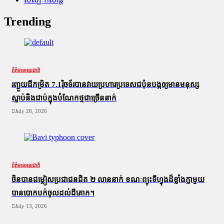
Trending
ព័ត៌មានអន្តរជាតិ
រញ្ជួយដីកម្រិត​ 7.1រ៉ិចទ័របានវាយប្រហារប្រទេសជប៉ុនបង្កឲ្យមានមនុស្ស
ស្លាប់​និង​ជាប់ក្នុងបំណែកថ្មជាច្រើននាក់
July 28, 2026
ព័ត៌មានអន្តរជាតិ
ចិនបានជម្លៀសប្រជាជនជិត ២ លាននាក់ ខណៈព្យុះទីហ្វុងដ៏ខ្លាំងក្លាមួយ
បានបោកបក់ចូលដល់ដីគោក។
July 13, 2026