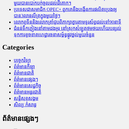
មួយបានបោកបក់ចូលដល់ដីគោក។
ប្រទេសជាសមាជិក OPEC+​ ពួកគេនឹងបង្កើនការផលិតប្រេងឲ្យ
បាន3លានលីត្រក្នុងមួយថ្ងៃ។
លោកពូទីននិងលោកត្រាំជូបពិភាក្សាគ្នារតាមទូរស័ព្ធដល់ទៅ90នាទី
ជំនន់​ទឹកភ្លៀង​នៅ​តាម​ដងអូរ​ នៅ​ស្រុក​សំឡូត​ថមថយ​ហើយ​បន្សល់​
ទុក​ការ​ខូចខាត​ហេដ្ឋារចនាសម្ព័ន្ធ​ផ្លូវថ្នល់​មួយ​ចំនួន
Categories
បច្ចេកវិទ្យា
ព័ត៌មានកីឡា
ព័ត៌មានជាតិ
ព័ត៌មានផ្សេងៗ
ព័ត៌មានសេដ្ឋកិច្ច
ព័ត៌មានអន្តរជាតិ
សន្តិសុខសង្គម
សិល្បៈកំសាន្ត
ព័ត៌មានផ្សេងៗ