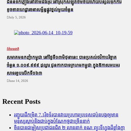
ជំនន់​ទឹកភ្លៀង​នៅ​តាម​ដងអូរ​ នៅ​ស្រុក​សំឡូត​ថមថយ​ហើយ​បន្សល់​ទុក​ការ​
ខូចខាត​ហេដ្ឋារចនាសម្ព័ន្ធ​ផ្លូវថ្នល់​មួយ​ចំនួន
July 5, 2026
ព័ត៌មានជាតិ
សមាគមឧកញ៉ាកម្ពុជា នៅថ្ងៃទី១៣មិថុនានេះ បានប្រគល់ថវិកាបរិច្ចាគ
ចំនួន ១,០០៩,៩៩៩ ដុល្លារ ជូនកាកបាទក្រហមកម្ពុជា ក្នុងឱកាសអបអរ
សាទរខួបលើកទី១៦៣
June 14, 2026
Recent Posts
រញ្ជួយដីកម្រិត​ 7.1រ៉ិចទ័របានវាយប្រហារប្រទេសជប៉ុនបង្កឲ្យមាន
មនុស្សស្លាប់​និង​ជាប់ក្នុងបំណែកថ្មជាច្រើននាក់
ចិនបានជម្លៀសប្រជាជនជិត ២ លាននាក់ ខណៈព្យុះទីហ្វុងដ៏ខ្លាំងក្លា