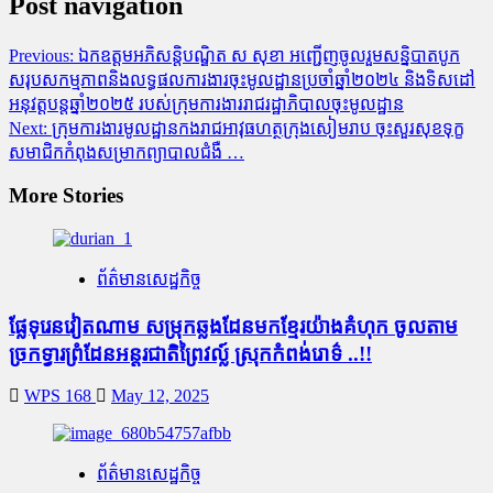
Post navigation
Previous:
ឯកឧត្តមអភិសន្តិបណ្ឌិត ស សុខា អញ្ជើញចូលរួមសន្និបាតបូក
សរុបសកម្មភាពនិងលទ្ធផលការងារចុះមូលដ្ឋានប្រចាំឆ្នាំ២០២៤ និងទិសដៅ
អនុវត្តបន្តឆ្នាំ២០២៥ របស់ក្រុមការងាររាជរដ្ឋាភិបាលចុះមូលដ្ឋាន
Next:
ក្រុមការងារមូលដ្ឋានកងរាជអាវុធហត្ថក្រុងសៀមរាប ចុះសួរសុខទុក្ខ
សមាជិកកំពុងសម្រាកព្យាបាលជំងឺ …
More Stories
ព័ត៌មានសេដ្ឋកិច្ច
ផ្លែ​ទុរេន​វៀតណាម សម្រុក​ឆ្លង​ដែន​មក​ខ្មែរ​យ៉ាង​គំហុក ចូល​តាម​
ច្រក​ទ្វារ​ព្រំដែន​អន្តរជាតិព្រៃ​វ​ល្ល៍ ស្រុក​កំពង់​រោ​ទ៌ ..!!
WPS 168
May 12, 2025
ព័ត៌មានសេដ្ឋកិច្ច