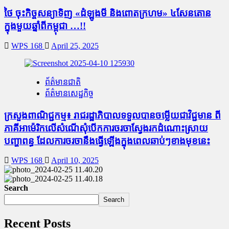
ថៃ ចុះកិច្ចសន្យាទិញ «ដំឡូងមី និងពោតក្រហម» ៤សែនតោន
ក្នុងមួយឆ្នាំពីកម្ពុជា …!!
WPS 168
April 25, 2025
ព័ត៌មានជាតិ
ព័ត៌មានសេដ្ឋកិច្ច
ក្រសួងពាណិជ្ជកម្ម៖ រាជរដ្ឋាភិបាលទទួលបានចម្លើយជាវិជ្ជមាន ពី
ភាគីអាម៉េរិកលើសំណើសុំបើកការចរចាស្វែងរកដំណោះស្រាយ
បញ្ហាពន្ធ ដែលការចរចានឹងធ្វើឡើងក្នុងពេលឆាប់ៗខាងមុខនេះ
WPS 168
April 10, 2025
Search
Search
Recent Posts