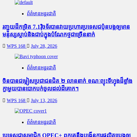
ព័ត៌មានអន្តរជាតិ
រញ្ជួយដីកម្រិត​ 7.1រ៉ិចទ័របានវាយប្រហារប្រទេសជប៉ុនបង្កឲ្យមាន
មនុស្សស្លាប់​និង​ជាប់ក្នុងបំណែកថ្មជាច្រើននាក់
WPS 168
July 28, 2026
ព័ត៌មានអន្តរជាតិ
ចិនបានជម្លៀសប្រជាជនជិត ២ លាននាក់ ខណៈព្យុះទីហ្វុងដ៏ខ្លាំង
ក្លាមួយបានបោកបក់ចូលដល់ដីគោក។
WPS 168
July 13, 2026
ព័ត៌មានអន្តរជាតិ
ប្រទេសជាសមាជិក OPEC+​ ពួកគេនឹងបង្កើនការផលិតប្រេងឲ្យ