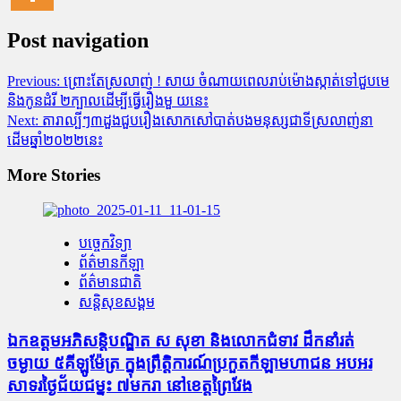
Post navigation
Previous:
ព្រោះតែស្រលាញ់ ! សាយ ចំណាយពេលរាប់ម៉ោងស្កាត់ទៅជួបមេ
និងកូនដំរី ២ក្បាលដើម្បីធ្វើរឿងមួ យនេះ
Next:
តារាល្បីៗ៣ដួងជួបរឿងសោកសៅបាត់បងមនុស្សជាទីស្រលាញ់នា
ដើមឆ្នាំ២០២២នេះ
More Stories
បច្ចេកវិទ្យា
ព័ត៌មានកីឡា
ព័ត៌មានជាតិ
សន្តិសុខសង្គម
ឯកឧត្តមអភិសន្តិបណ្ឌិត ស សុខា និងលោកជំទាវ ដឹកនាំរត់
ចម្ងាយ ៥គីឡូម៉ែត្រ ក្នុងព្រឹត្តិការណ៍ប្រកួតកីឡាមហាជន អបអរ
សាទរថ្ងៃជ័យជម្នះ ៧មករា នៅខេត្តព្រៃវែង