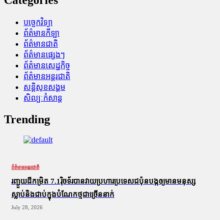
បច្ចេកវិទ្យា
ព័ត៌មានកីឡា
ព័ត៌មានជាតិ
ព័ត៌មានផ្សេងៗ
ព័ត៌មានសេដ្ឋកិច្ច
ព័ត៌មានអន្តរជាតិ
សន្តិសុខសង្គម
សិល្បៈកំសាន្ត
Trending
ព័ត៌មានអន្តរជាតិ
រញ្ជួយដីកម្រិត​ 7.1រ៉ិចទ័របានវាយប្រហារប្រទេសជប៉ុនបង្កឲ្យមានមនុស្ស
ស្លាប់​និង​ជាប់ក្នុងបំណែកថ្មជាច្រើននាក់
July 28, 2026