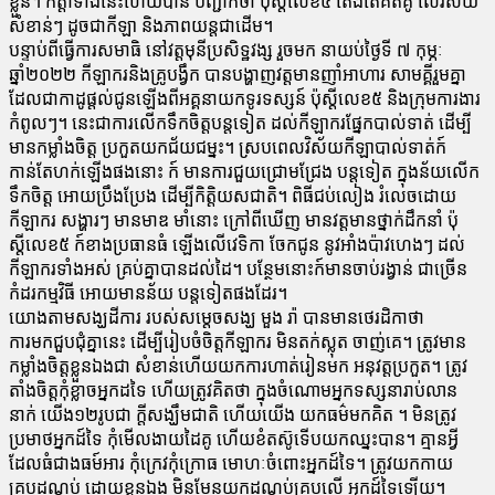
ខ្លួន។ កត្តាទាំងនេះហើយបាន បញ្ជាក់ថា ប៉ុស្តីលេខ៥ តែងតែគិតគូ លើវិស័យ
សំខាន់ៗ ដូចជាកីឡា និងភាពយន្តជាដើម។
បន្ទាប់ពីធ្វើការសមាធិ នៅវត្តមុនីប្រសិទ្ឋវង្ស រួចមក នាយប់ថ្ងៃទី ៧ កុម្ភៈ
ឆ្នាំ២០២២ កីឡាករនិងគ្រូបង្វឹក បានបង្ហាញវត្តមានញាំអាហារ សាមគ្គីរួមគ្នា
ដែលជាកាដូផ្តល់ជូនឡើងពីអគ្គនាយកទូរទស្សន៍ ប៉ុស្តីលេខ៥ និងក្រុមការងារ
កំពូលៗ។ នេះជាការលើកទឹកចិត្តបន្តទៀត ដល់កីឡាករផ្នែកបាល់ទាត់ ដើម្បី
មានកម្លាំងចិត្ត ប្រកួតយកជ័យជម្នះ។ ស្របពេលវិស័យកីឡាបាល់ទាត់ក៍
កាន់តែហក់ឡើងផងនោះ ក៍ មានការជួយជ្រោមជ្រែង បន្តទៀត ក្នុងន័យលើក
ទឹកចិត្ត អោយប្រឹងប្រែង ដើម្បីកិត្តិយសជាតិ។ ពិធីជប់លៀង រំលេចដោយ
កីឡាករ សង្ហារៗ មានមាឌ មាំនោះ ក្រៅពីឃើញ មានវត្តមានថ្នាក់ដឹកនាំ ប៉ុ
ស្តីលេខ៥ ក៍ខាងប្រធានធំ ឡើងលើវេទិកា ចែកជូន នូវអាំងប៉ាវហេងៗ ដល់
កីឡាករទាំងអស់ គ្រប់គ្នាបានដល់ដៃ។ បន្ថែមនោះក៍មានចាប់រង្វាន់ ជាច្រើន
កំដរកម្មវិធី អោយមានន័យ បន្តទៀតផងដែរ។
យោងតាមសង្ឃដីការ របស់សម្តេចសង្ឃ មួង រ៉ា បានមានថេរដិកាថា
ការមកជួបជុំគ្នានេះ ដើម្បីរៀបចំចិត្តកីឡាករ មិនតក់ស្លុត ចាញ់គេ។ ត្រូវមាន
កម្លាំងចិត្តខ្លួនឯងជា សំខាន់ហើយយកការហាត់រៀនមក អនុវត្តប្រកួត។ ត្រូវ
តាំងចិត្តកុំខ្លាចអ្នកដទៃ ហើយត្រូវគិតថា ក្នុងចំណោមអ្នកទស្សនារាប់លាន
នាក់ យើង១២រូបជា ក្តីសង្ឃឹមជាតិ ហើយយើង យកធម៌មកគិត ។ មិនត្រូវ
ប្រមាថអ្នកដ៍ទៃ កុំមើលងាយដៃគូ ហើយខំតស៊ូទើបយកឈ្នះបាន។ គ្មានអ្វី
ដែលធំជាងធម៍អារ កុំក្រេវកុំក្រោធ មោហៈចំពោះអ្នកដ៍ទៃ។ ត្រូវយកកាយ
គ្របដណ្តប់ ដោយខ្លួនឯង មិនមែនយកដណ្តប់គ្របលើ អ្នកដ៍ទៃឡើយ។