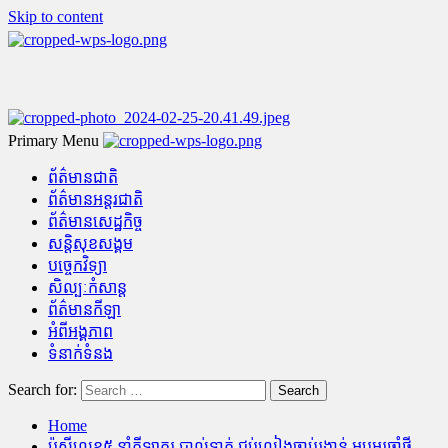
Skip to content
Primary Menu
ព័ត៌មានជាតិ
ព័ត៌មានអន្តរជាតិ
ព័ត៌មានសេដ្ឋកិច្ច
សន្តិសុខសង្គម
បច្ចេកវិទ្យា
សិល្បៈកំសាន្ត
ព័ត៌មានកីឡា
អំពីអង្គភាព
ទំនាក់ទំនង
Search for:
Home
ប៉ុស្តីលេខ៥ នាំកីឡាករ បាល់ទាត់ ជប់លៀងចាប់រង្វាន់ អបអរឆ្នាំថ្មី