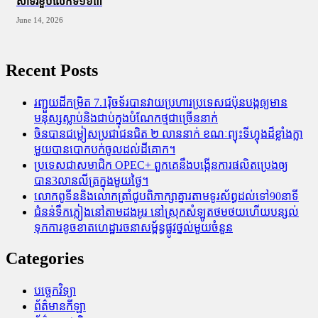
សាទរខួបលើកទី១៦៣
June 14, 2026
Recent Posts
រញ្ជួយដីកម្រិត​ 7.1រ៉ិចទ័របានវាយប្រហារប្រទេសជប៉ុនបង្កឲ្យមាន
មនុស្សស្លាប់​និង​ជាប់ក្នុងបំណែកថ្មជាច្រើននាក់
ចិនបានជម្លៀសប្រជាជនជិត ២ លាននាក់ ខណៈព្យុះទីហ្វុងដ៏ខ្លាំងក្លា
មួយបានបោកបក់ចូលដល់ដីគោក។
ប្រទេសជាសមាជិក OPEC+​ ពួកគេនឹងបង្កើនការផលិតប្រេងឲ្យ
បាន3លានលីត្រក្នុងមួយថ្ងៃ។
លោកពូទីននិងលោកត្រាំជូបពិភាក្សាគ្នារតាមទូរស័ព្ធដល់ទៅ90នាទី
ជំនន់​ទឹកភ្លៀង​នៅ​តាម​ដងអូរ​ នៅ​ស្រុក​សំឡូត​ថមថយ​ហើយ​បន្សល់​
ទុក​ការ​ខូចខាត​ហេដ្ឋារចនាសម្ព័ន្ធ​ផ្លូវថ្នល់​មួយ​ចំនួន
Categories
បច្ចេកវិទ្យា
ព័ត៌មានកីឡា