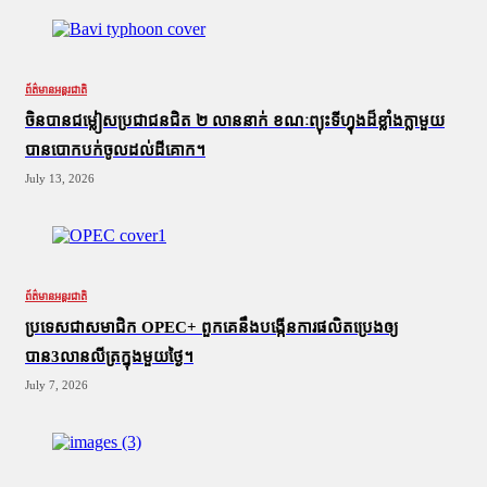
ព័ត៌មានអន្តរជាតិ
ចិនបានជម្លៀសប្រជាជនជិត ២ លាននាក់ ខណៈព្យុះទីហ្វុងដ៏ខ្លាំងក្លាមួយ
បានបោកបក់ចូលដល់ដីគោក។
July 13, 2026
ព័ត៌មានអន្តរជាតិ
ប្រទេសជាសមាជិក OPEC+​ ពួកគេនឹងបង្កើនការផលិតប្រេងឲ្យ
បាន3លានលីត្រក្នុងមួយថ្ងៃ។
July 7, 2026