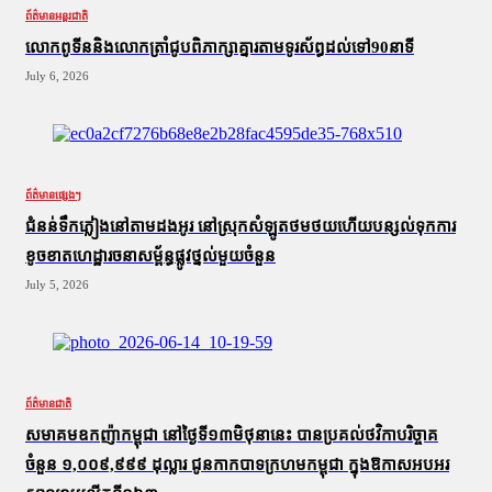
ព័ត៌មានអន្តរជាតិ
លោកពូទីននិងលោកត្រាំជូបពិភាក្សាគ្នារតាមទូរស័ព្ធដល់ទៅ90នាទី
July 6, 2026
ព័ត៌មានផ្សេងៗ
ជំនន់​ទឹកភ្លៀង​នៅ​តាម​ដងអូរ​ នៅ​ស្រុក​សំឡូត​ថមថយ​ហើយ​បន្សល់​ទុក​ការ​
ខូចខាត​ហេដ្ឋារចនាសម្ព័ន្ធ​ផ្លូវថ្នល់​មួយ​ចំនួន
July 5, 2026
ព័ត៌មានជាតិ
សមាគមឧកញ៉ាកម្ពុជា នៅថ្ងៃទី១៣មិថុនានេះ បានប្រគល់ថវិកាបរិច្ចាគ
ចំនួន ១,០០៩,៩៩៩ ដុល្លារ ជូនកាកបាទក្រហមកម្ពុជា ក្នុងឱកាសអបអរ