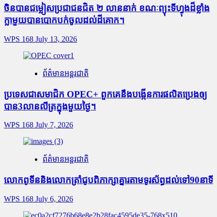
ចិនបានជម្លៀសប្រជាជនជិត ២ លាននាក់ ខណៈព្យុះទីហ្វុងដ៏ខ្លាំង
ក្លាមួយបានបោកបក់ចូលដល់ដីគោក។
WPS 168
July 13, 2026
ព័ត៌មានអន្តរជាតិ
ប្រទេសជាសមាជិក OPEC+​ ពួកគេនឹងបង្កើនការផលិតប្រេងឲ្យ
បាន3លានលីត្រក្នុងមួយថ្ងៃ។
WPS 168
July 7, 2026
ព័ត៌មានអន្តរជាតិ
លោកពូទីននិងលោកត្រាំជូបពិភាក្សាគ្នារតាមទូរស័ព្ធដល់ទៅ90នាទី
WPS 168
July 6, 2026