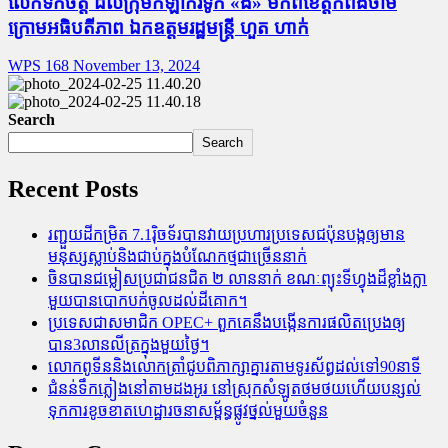
លើកទឹកចិត្ត ដល់ក្រុមកីឡាករទូក «ង» មកពីខេត្តកំពង់ចាម
ក្រោមអធិបតីភាព ឯកឧត្តមរដ្ឋមន្ត្រី ហួត ហាក់
WPS 168
November 13, 2024
Search
Search
Recent Posts
រញ្ជួយដីកម្រិត​ 7.1រ៉ិចទ័របានវាយប្រហារប្រទេសជប៉ុនបង្កឲ្យមាន
មនុស្សស្លាប់​និង​ជាប់ក្នុងបំណែកថ្មជាច្រើននាក់
ចិនបានជម្លៀសប្រជាជនជិត ២ លាននាក់ ខណៈព្យុះទីហ្វុងដ៏ខ្លាំងក្លា
មួយបានបោកបក់ចូលដល់ដីគោក។
ប្រទេសជាសមាជិក OPEC+​ ពួកគេនឹងបង្កើនការផលិតប្រេងឲ្យ
បាន3លានលីត្រក្នុងមួយថ្ងៃ។
លោកពូទីននិងលោកត្រាំជូបពិភាក្សាគ្នារតាមទូរស័ព្ធដល់ទៅ90នាទី
ជំនន់​ទឹកភ្លៀង​នៅ​តាម​ដងអូរ​ នៅ​ស្រុក​សំឡូត​ថមថយ​ហើយ​បន្សល់​
ទុក​ការ​ខូចខាត​ហេដ្ឋារចនាសម្ព័ន្ធ​ផ្លូវថ្នល់​មួយ​ចំនួន