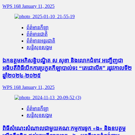
WPS 168
January 11, 2025
ព័ត៌មានកីឡា
ព័ត៌មានជាតិ
ព័ត៌មានអន្តរជាតិ
សន្តិសុខសង្គម
ឯកឧត្តមអភិសន្តិបណ្ឌិត ស សុខា និងលោកជំទាវ អញ្ជើញជា
អធិបតីពិធីបើកការប្រកួតកីឡាបាល់ទះ “តេជោលីគ” រដូវកាលទី២
ឆ្នាំ២០២៤-២០២៥
WPS 168
January 11, 2025
ព័ត៌មានកីឡា
សន្តិសុខសង្គម
ពិធីសំណេះសំណាលជាមួយគណៈកម្មការទូក «ង» និងឧបត្ថម្ភ