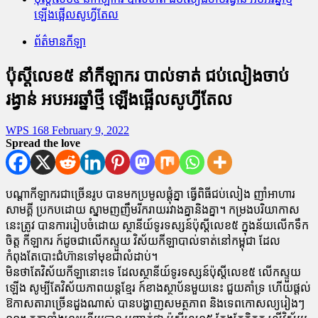
ឡើងផ្អើលសូហ្វីតែល
ព័ត៌មានកីឡា
ប៉ុស្តីលេខ៥ នាំកីឡាករ បាល់ទាត់ ជប់លៀងចាប់
រង្វាន់ អបអរឆ្នាំថ្មី ឡើងផ្អើលសូហ្វីតែល
WPS 168
February 9, 2022
Spread the love
បណ្តាកីឡាករជាច្រើនរូប បានមកប្រមូលផ្តុំគ្នា ធ្វើពិធីជប់លៀង ញាំអាហារ
សាមគ្គី ប្រកបដោយ ស្នាមញញឹមរីករាយរវាងគ្នានិងគ្នា។ កម្រងបរិយាកាស
នេះត្រូវ បានការរៀបចំដោយ ស្ថានីយ៍ទូរទស្សន៍ប៉ុស្តីលេខ៥ ក្នុងន័យលើកទឹក
ចិត្ត កីឡាករ ក៍ដូចជាលើកស្ទួយ វិស័យកីឡាបាល់ទាត់នៅកម្ពុជា ដែល
កំពុងតែបោះជំហ៊ានទៅមុខជាលំដាប់។
មិនថាតែវិស័យកីឡានោះទេ ដែលស្ថានីយ៍ទូរទស្សន៍ប៉ុស្តីលេខ៥ លើកស្ទួយ
ឡើង សូម្បីតែវិស័យភាពយន្តខ្មែរ ក៍ខាងស្ថាប័នមួយនេះ ជួយគាំទ្រ ហើយផ្តល់
ឱកាសតារាច្រើនដួងណាស់ បានបង្ហាញសមត្ថភាព និងទេពកោសល្យរៀងៗ