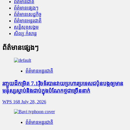
ព័ត៌មានជាតិ
ព័ត៌មានផ្សេងៗ
ព័ត៌មានសេដ្ឋកិច្ច
ព័ត៌មានអន្តរជាតិ
សន្តិសុខសង្គម
សិល្បៈកំសាន្ត
ព័ត៌មានផ្សេងៗ
ព័ត៌មានអន្តរជាតិ
រញ្ជួយដីកម្រិត​ 7.1រ៉ិចទ័របានវាយប្រហារប្រទេសជប៉ុនបង្កឲ្យមាន
មនុស្សស្លាប់​និង​ជាប់ក្នុងបំណែកថ្មជាច្រើននាក់
WPS 168
July 28, 2026
ព័ត៌មានអន្តរជាតិ