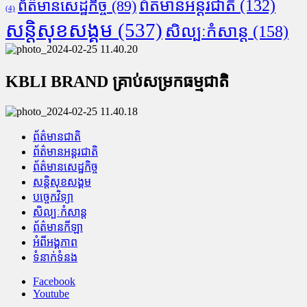
ព័ត៌មានអន្តរជាតិ
(132)
ព័ត៌មានសេដ្ឋកិច្ច
(89)
(4)
សន្តិសុខសង្គម
(537)
សិល្បៈកំសាន្ត
(158)
KBLI BRAND គ្រាប់សម្រកធម្មជាតិ
ព័ត៌មានជាតិ
ព័ត៌មានអន្តរជាតិ
ព័ត៌មានសេដ្ឋកិច្ច
សន្តិសុខសង្គម
បច្ចេកវិទ្យា
សិល្បៈកំសាន្ត
ព័ត៌មានកីឡា
អំពីអង្គភាព
ទំនាក់ទំនង
Facebook
Youtube