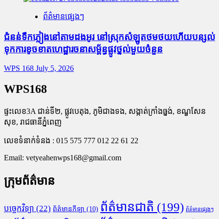
ព័ត៌មានផ្សេងៗ
ជំនន់​ទឹកភ្លៀង​នៅ​តាម​ដងអូរ​ នៅ​ស្រុក​សំឡូត​ថមថយ​ហើយ​បន្សល់​
ទុក​ការ​ខូចខាត​ហេដ្ឋារចនាសម្ព័ន្ធ​ផ្លូវថ្នល់​មួយ​ចំនួន
WPS 168
July 5, 2026
WPS168
ផ្ទះលេខ3A ជាន់ទី២, ផ្លូវបេតុង, ភូមិជាងទង, សង្កាត់ក្រាំងធ្នង់, ខណ្ឌសែន
សុខ, រាជធានីភ្នំពេញ
លេខទំនាក់ទំនង : 015 575 777 012 22 61 22
Email:
vetyeahenwps168@gmail.com
ក្រុមព័ត៌មាន
ព័ត៌មានជាតិ
(199)
បច្ចេកវិទ្យា
(22)
ព័ត៌មានកីឡា
(10)
ព័ត៌មានផ្សេងៗ