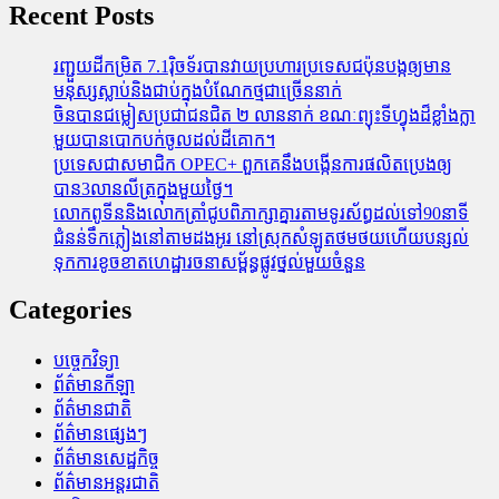
Recent Posts
រញ្ជួយដីកម្រិត​ 7.1រ៉ិចទ័របានវាយប្រហារប្រទេសជប៉ុនបង្កឲ្យមាន
មនុស្សស្លាប់​និង​ជាប់ក្នុងបំណែកថ្មជាច្រើននាក់
ចិនបានជម្លៀសប្រជាជនជិត ២ លាននាក់ ខណៈព្យុះទីហ្វុងដ៏ខ្លាំងក្លា
មួយបានបោកបក់ចូលដល់ដីគោក។
ប្រទេសជាសមាជិក OPEC+​ ពួកគេនឹងបង្កើនការផលិតប្រេងឲ្យ
បាន3លានលីត្រក្នុងមួយថ្ងៃ។
លោកពូទីននិងលោកត្រាំជូបពិភាក្សាគ្នារតាមទូរស័ព្ធដល់ទៅ90នាទី
ជំនន់​ទឹកភ្លៀង​នៅ​តាម​ដងអូរ​ នៅ​ស្រុក​សំឡូត​ថមថយ​ហើយ​បន្សល់​
ទុក​ការ​ខូចខាត​ហេដ្ឋារចនាសម្ព័ន្ធ​ផ្លូវថ្នល់​មួយ​ចំនួន
Categories
បច្ចេកវិទ្យា
ព័ត៌មានកីឡា
ព័ត៌មានជាតិ
ព័ត៌មានផ្សេងៗ
ព័ត៌មានសេដ្ឋកិច្ច
ព័ត៌មានអន្តរជាតិ