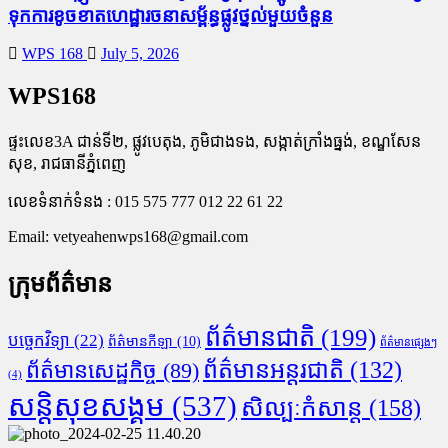
ទុក​ការ​ខូចខាត​ហេដ្ឋារចនាសម្ព័ន្ធ​ផ្លូវថ្នល់​មួយ​ចំនួន
WPS 168
July 5, 2026
WPS168
ផ្ទះលេខ3A ជាន់ទី២, ផ្លូវបេតុង, ភូមិជាងទង, សង្កាត់ក្រាំងធ្នង់, ខណ្ឌសែន
សុខ, រាជធានីភ្នំពេញ
លេខទំនាក់ទំនង : 015 575 777 012 22 61 22
Email:
vetyeahenwps168@gmail.com
ក្រុមព័ត៌មាន
ព័ត៌មានជាតិ
(199)
បច្ចេកវិទ្យា
(22)
ព័ត៌មានកីឡា
(10)
ព័ត៌មានផ្សេងៗ
ព័ត៌មានអន្តរជាតិ
(132)
ព័ត៌មានសេដ្ឋកិច្ច
(89)
(4)
សន្តិសុខសង្គម
(537)
សិល្បៈកំសាន្ត
(158)