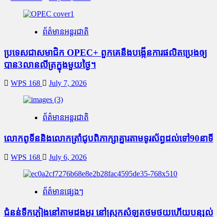
ព័ត៌មានអន្តរជាតិ
ប្រទេសជាសមាជិក OPEC+​ ពួកគេនឹងបង្កើនការផលិតប្រេងឲ្យ
បាន3លានលីត្រក្នុងមួយថ្ងៃ។
WPS 168
July 7, 2026
ព័ត៌មានអន្តរជាតិ
លោកពូទីននិងលោកត្រាំជូបពិភាក្សាគ្នារតាមទូរស័ព្ធដល់ទៅ90នាទី
WPS 168
July 6, 2026
ព័ត៌មានផ្សេងៗ
ជំនន់​ទឹកភ្លៀង​នៅ​តាម​ដងអូរ​ នៅ​ស្រុក​សំឡូត​ថមថយ​ហើយ​បន្សល់​