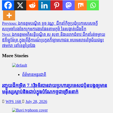
Post
Previous:
ឯកឧត្តមបណ្ឌិត ទូច វណ្ណៈ ដឹកនាំកិច្ចប្រជុំប្រកាសសេចក្តី
សម្រេចបែងចែកក្រុមការងារផែនតាមភូមិ នៃសង្កាត់ជើងទឹក
navigation
Next:
ឯកឧត្តមអភិសន្តិបណ្ឌិត ស សុខា និងលោកជំទាវ ដឹកនាំរត់ចម្ងាយ
៥គីឡូម៉ែត្រ ក្នុងព្រឹត្តិការណ៍ប្រកួតកីឡាមហាជន អបអរសាទរថ្ងៃជ័យជម្នះ
៧មករា នៅខេត្តព្រៃវែង
More Stories
ព័ត៌មានអន្តរជាតិ
រញ្ជួយដីកម្រិត​ 7.1រ៉ិចទ័របានវាយប្រហារប្រទេសជប៉ុនបង្កឲ្យមាន
មនុស្សស្លាប់​និង​ជាប់ក្នុងបំណែកថ្មជាច្រើននាក់
WPS 168
July 28, 2026