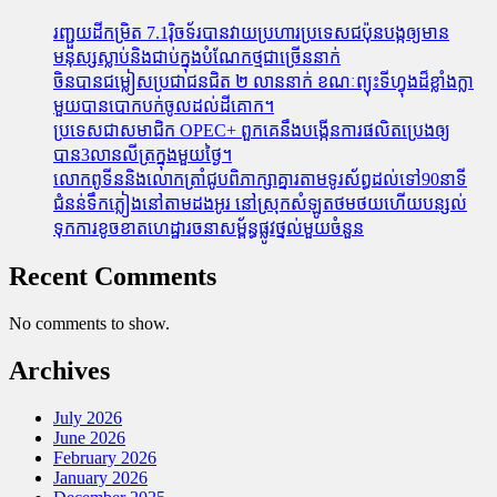
រញ្ជួយដីកម្រិត​ 7.1រ៉ិចទ័របានវាយប្រហារប្រទេសជប៉ុនបង្កឲ្យមាន
មនុស្សស្លាប់​និង​ជាប់ក្នុងបំណែកថ្មជាច្រើននាក់
ចិនបានជម្លៀសប្រជាជនជិត ២ លាននាក់ ខណៈព្យុះទីហ្វុងដ៏ខ្លាំងក្លា
មួយបានបោកបក់ចូលដល់ដីគោក។
ប្រទេសជាសមាជិក OPEC+​ ពួកគេនឹងបង្កើនការផលិតប្រេងឲ្យ
បាន3លានលីត្រក្នុងមួយថ្ងៃ។
លោកពូទីននិងលោកត្រាំជូបពិភាក្សាគ្នារតាមទូរស័ព្ធដល់ទៅ90នាទី
ជំនន់​ទឹកភ្លៀង​នៅ​តាម​ដងអូរ​ នៅ​ស្រុក​សំឡូត​ថមថយ​ហើយ​បន្សល់​
ទុក​ការ​ខូចខាត​ហេដ្ឋារចនាសម្ព័ន្ធ​ផ្លូវថ្នល់​មួយ​ចំនួន
Recent Comments
No comments to show.
Archives
July 2026
June 2026
February 2026
January 2026