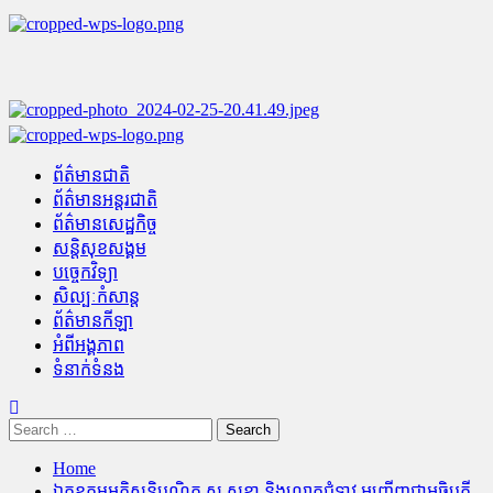
Skip
to
content
Primary
Menu
ព័ត៌មានជាតិ
ព័ត៌មានអន្តរជាតិ
ព័ត៌មានសេដ្ឋកិច្ច
សន្តិសុខសង្គម
បច្ចេកវិទ្យា
សិល្បៈកំសាន្ត
ព័ត៌មានកីឡា
អំពីអង្គភាព
ទំនាក់ទំនង
Search
for:
Home
ឯកឧត្តមអភិសន្តិបណ្ឌិត ស សុខា និងលោកជំទាវ អញ្ជើញជាអធិបតី