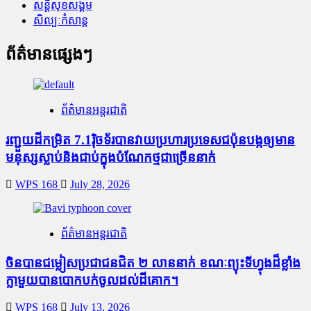
សន្តិសុខសង្គម
សិល្បៈកំសាន្ត
ព័ត៌មានផ្សេងៗ
ព័ត៌មានអន្តរជាតិ
រញ្ជួយដីកម្រិត​ 7.1រ៉ិចទ័របានវាយប្រហារប្រទេសជប៉ុនបង្កឲ្យមាន
មនុស្សស្លាប់​និង​ជាប់ក្នុងបំណែកថ្មជាច្រើននាក់
WPS 168
July 28, 2026
ព័ត៌មានអន្តរជាតិ
ចិនបានជម្លៀសប្រជាជនជិត ២ លាននាក់ ខណៈព្យុះទីហ្វុងដ៏ខ្លាំង
ក្លាមួយបានបោកបក់ចូលដល់ដីគោក។
WPS 168
July 13, 2026