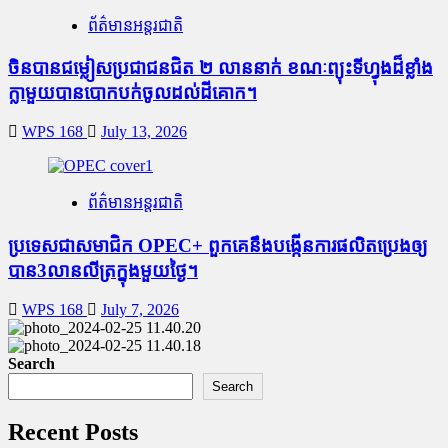
ព័ត៌មានអន្តរជាតិ
ចិនបានជម្លៀសប្រជាជនជិត ២ លាននាក់ ខណៈព្យុះទីហ្វុងដ៏ខ្លាំង
ក្លាមួយបានបោកបក់ចូលដល់ដីគោក។
WPS 168
July 13, 2026
ព័ត៌មានអន្តរជាតិ
ប្រទេសជាសមាជិក OPEC+​ ពួកគេនឹងបង្កើនការផលិតប្រេងឲ្យ
បាន3លានលីត្រក្នុងមួយថ្ងៃ។
WPS 168
July 7, 2026
Search
Search
Recent Posts