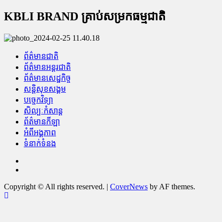
KBLI BRAND គ្រាប់សម្រកធម្មជាតិ
ព័ត៌មានជាតិ
ព័ត៌មានអន្តរជាតិ
ព័ត៌មានសេដ្ឋកិច្ច
សន្តិសុខសង្គម
បច្ចេកវិទ្យា
សិល្បៈកំសាន្ត
ព័ត៌មានកីឡា
អំពីអង្គភាព
ទំនាក់ទំនង
Facebook
Youtube
Copyright © All rights reserved.
|
CoverNews
by AF themes.