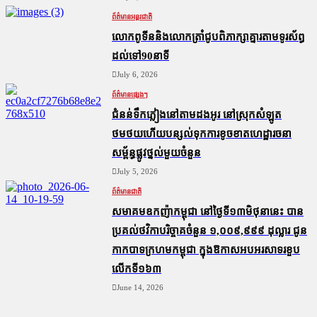
ព័ត៌មានអន្តរជាតិ
លោកពូទីននិងលោកត្រាំជូបពិភាក្សាគ្នារតាមទូរស័ព្ធ
ដល់ទៅ90នាទី
July 6, 2026
ព័ត៌មានផ្សេងៗ
ជំនន់​ទឹកភ្លៀង​នៅ​តាម​ដងអូរ​ នៅ​ស្រុក​សំឡូត​
ថមថយ​ហើយ​បន្សល់​ទុក​ការ​ខូចខាត​ហេដ្ឋារចនា
សម្ព័ន្ធ​ផ្លូវថ្នល់​មួយ​ចំនួន
July 5, 2026
ព័ត៌មានជាតិ
សមាគមឧកញ៉ាកម្ពុជា នៅថ្ងៃទី១៣មិថុនានេះ បាន
ប្រគល់ថវិកាបរិច្ចាគចំនួន ១,០០៩,៩៩៩ ដុល្លារ ជូន
កាកបាទក្រហមកម្ពុជា ក្នុងឱកាសអបអរសាទរខួប
លើកទី១៦៣
June 14, 2026