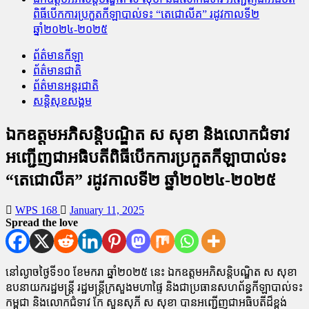
ពិធីបើកការប្រកួតកីឡាបាល់ទះ “តេជោលីគ” រដូវកាលទី២
ឆ្នាំ២០២៤-២០២៥
ព័ត៌មានកីឡា
ព័ត៌មានជាតិ
ព័ត៌មានអន្តរជាតិ
សន្តិសុខសង្គម
ឯកឧត្តមអភិសន្តិបណ្ឌិត ស សុខា និងលោកជំទាវ
អញ្ជើញជាអធិបតីពិធីបើកការប្រកួតកីឡាបាល់ទះ
“តេជោលីគ” រដូវកាលទី២ ឆ្នាំ២០២៤-២០២៥
WPS 168
January 11, 2025
Spread the love
នៅល្ងាចថ្ងៃទី១០ ខែមករា ឆ្នាំ២០២៥ នេះ ឯកឧត្តមអភិសន្តិបណ្ឌិត ស សុខា
ឧបនាយករដ្ឋមន្ត្រី រដ្ឋមន្ត្រីក្រសួងមហាផ្ទៃ និងជាប្រធានសហព័ន្ធកីឡាបាល់ទះ
កម្ពុជា និងលោកជំទាវ កែ សួនសុភី ស សុខា បានអញ្ជើញជាអធិបតីដ៏ខ្ពង់