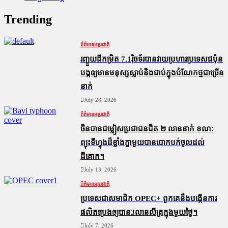
Trending
ព័ត៌មានអន្តរជាតិ
រញ្ជួយដីកម្រិត​ 7.1រ៉ិចទ័របានវាយប្រហារប្រទេសជប៉ុន
បង្កឲ្យមានមនុស្សស្លាប់​និង​ជាប់ក្នុងបំណែកថ្មជាច្រើន
នាក់
July 28, 2026
ព័ត៌មានអន្តរជាតិ
ចិនបានជម្លៀសប្រជាជនជិត ២ លាននាក់ ខណៈ
ព្យុះទីហ្វុងដ៏ខ្លាំងក្លាមួយបានបោកបក់ចូលដល់
ដីគោក។
July 13, 2026
ព័ត៌មានអន្តរជាតិ
ប្រទេសជាសមាជិក OPEC+​ ពួកគេនឹងបង្កើនការ
ផលិតប្រេងឲ្យបាន3លានលីត្រក្នុងមួយថ្ងៃ។
July 7, 2026