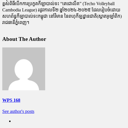
ខ្ពស់ពិធីបើកការប្រកួតកីឡាបាល់ទះ “តេជោលីគ” (Techo Volleyball
Cambodia League) រដូវកាលទី២ ឆ្នាំ២០២៤-២០២៥ ដែលរៀបចំដោយ
សហព័ន្ធកីឡាបាល់ទះកម្ពុជា នៅវិមាន នៃពហុកីឡដ្ឋានជាតិ(ស្តាតអូឡាំពិក)
រាជធានីភ្នំពេញ។
About The Author
WPS 168
See author's posts