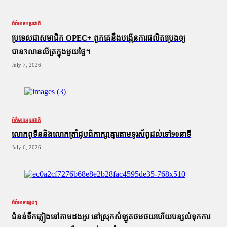
ព័ត៌មានអន្តរជាតិ
ប្រទេសជាសមាជិក OPEC+​ ពួកគេនឹងបង្កើនការផលិតប្រេងឲ្យ
បាន3លានលីត្រក្នុងមួយថ្ងៃ។
July 7, 2026
ព័ត៌មានអន្តរជាតិ
លោកពូទីននិងលោកត្រាំជូបពិភាក្សាគ្នារតាមទូរស័ព្ធដល់ទៅ90នាទី
July 6, 2026
ព័ត៌មានផ្សេងៗ
ជំនន់​ទឹកភ្លៀង​នៅ​តាម​ដងអូរ​ នៅ​ស្រុក​សំឡូត​ថមថយ​ហើយ​បន្សល់​ទុក​ការ​