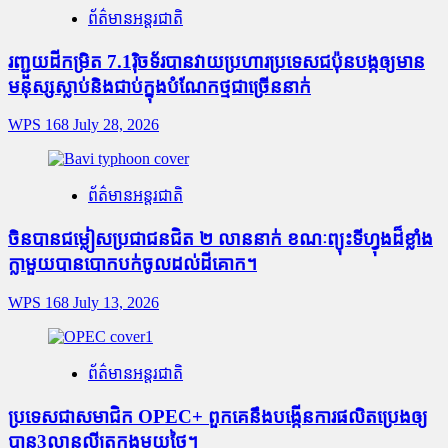
ព័ត៌មានអន្តរជាតិ
រញ្ជួយដីកម្រិត​ 7.1រ៉ិចទ័របានវាយប្រហារប្រទេសជប៉ុនបង្កឲ្យមាន
មនុស្សស្លាប់​និង​ជាប់ក្នុងបំណែកថ្មជាច្រើននាក់
WPS 168
July 28, 2026
ព័ត៌មានអន្តរជាតិ
ចិនបានជម្លៀសប្រជាជនជិត ២ លាននាក់ ខណៈព្យុះទីហ្វុងដ៏ខ្លាំង
ក្លាមួយបានបោកបក់ចូលដល់ដីគោក។
WPS 168
July 13, 2026
ព័ត៌មានអន្តរជាតិ
ប្រទេសជាសមាជិក OPEC+​ ពួកគេនឹងបង្កើនការផលិតប្រេងឲ្យ
បាន3លានលីត្រក្នុងមួយថ្ងៃ។