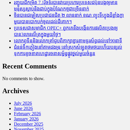
រញ្ជួយដីកម្រិត​ 7.1រ៉ិចទ័របានវាយប្រហារប្រទេសជប៉ុនបង្កឲ្យមាន
មនុស្សស្លាប់​និង​ជាប់ក្នុងបំណែកថ្មជាច្រើននាក់
ចិនបានជម្លៀសប្រជាជនជិត ២ លាននាក់ ខណៈព្យុះទីហ្វុងដ៏ខ្លាំងក្លា
មួយបានបោកបក់ចូលដល់ដីគោក។
ប្រទេសជាសមាជិក OPEC+​ ពួកគេនឹងបង្កើនការផលិតប្រេងឲ្យ
បាន3លានលីត្រក្នុងមួយថ្ងៃ។
លោកពូទីននិងលោកត្រាំជូបពិភាក្សាគ្នារតាមទូរស័ព្ធដល់ទៅ90នាទី
ជំនន់​ទឹកភ្លៀង​នៅ​តាម​ដងអូរ​ នៅ​ស្រុក​សំឡូត​ថមថយ​ហើយ​បន្សល់​
ទុក​ការ​ខូចខាត​ហេដ្ឋារចនាសម្ព័ន្ធ​ផ្លូវថ្នល់​មួយ​ចំនួន
Recent Comments
No comments to show.
Archives
July 2026
June 2026
February 2026
January 2026
December 2025
November 2025