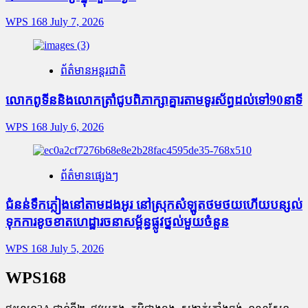
WPS 168
July 7, 2026
ព័ត៌មានអន្តរជាតិ
លោកពូទីននិងលោកត្រាំជូបពិភាក្សាគ្នារតាមទូរស័ព្ធដល់ទៅ90នាទី
WPS 168
July 6, 2026
ព័ត៌មានផ្សេងៗ
ជំនន់​ទឹកភ្លៀង​នៅ​តាម​ដងអូរ​ នៅ​ស្រុក​សំឡូត​ថមថយ​ហើយ​បន្សល់​
ទុក​ការ​ខូចខាត​ហេដ្ឋារចនាសម្ព័ន្ធ​ផ្លូវថ្នល់​មួយ​ចំនួន
WPS 168
July 5, 2026
WPS168