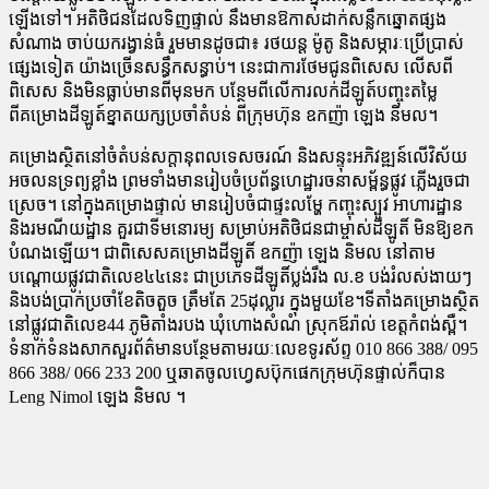
ឡើងទៅ។ អតិថិជនដែលទិញផ្ទាល់ នឹងមានឱកាសដាក់សន្លឹកឆ្នោតផ្សង
សំណាង ចាប់យករង្វាន់ធំ រួមមានដូចជា៖ រថយន្ត ម៉ូតូ និងសម្ភារៈប្រើប្រាស់
ផ្សេងទៀត យ៉ាងច្រើនសន្ធឹកសន្ធាប់។ នេះជាការថែមជូនពិសេស លើសពី
ពិសេស និងមិនធ្លាប់មានពីមុនមក បន្ថែមពីលើការលក់ដីឡូត៍បញ្ចុះតម្លៃ
ពីគម្រោងដីឡូត៍ខ្នាតយក្សប្រចាំតំបន់ ពីក្រុមហ៊ុន ឧកញ៉ា ឡេង និមល។
គម្រោងស្ថិតនៅចំតំបន់សក្ដានុពលទេសចរណ៍ និងសន្ទុះអភិវឌ្ឍន៍លើវិស័យ
អចលនទ្រព្យខ្លាំង ព្រមទាំងមានរៀបចំប្រព័ន្ធហេដ្ឋារចនាសម្ព័ន្ធផ្លូវ ភ្លើងរួចជា
ស្រេច។ នៅក្នុងគម្រោងផ្ទាល់ មានរៀបចំជាផ្ទះលម្ហែ កញ្ចុះស្បូវ អាហារដ្ឋាន
និងរមណីយដ្ឋាន គួរជាទីមនោរម្យ សម្រាប់អតិថិជនជាម្ចាស់ដីឡូតិ៍ មិនឱ្យខក
បំណងឡើយ។ ជាពិសេសគម្រោងដីឡូតិ៍ ឧកញ៉ា ឡេង និមល នៅតាម
បណ្ដោយផ្លូវជាតិលេខ៤៤នេះ ជាប្រភេទដីឡូតិ៍ប្លង់រឹង ល.ខ បង់រំលស់ងាយៗ
និងបង់ប្រាក់ប្រចាំខែតិចតួច ត្រឹមតែ 25ដុល្លារ ក្នុងមួយខែ។ទីតាំងគម្រោងស្ថិត
នៅផ្លូវជាតិលេខ44 ភូមិតាំងរបង ឃុំហោងសំណំ ស្រុកឪរ៉ាល់ ខេត្តកំពង់ស្ពឺ។
ទំនាក់ទំនងសាកសួរព័ត៌មានបន្ថែមតាមរយៈលេខទូរស័ព្ទ 010 866 388/ 095
866 388/ 066 233 200 ឬឆាតចូលហ្វេសប៊ុកផេកក្រុមហ៊ុនផ្ទាល់ក៏បាន
Leng Nimol ឡេង និមល ។