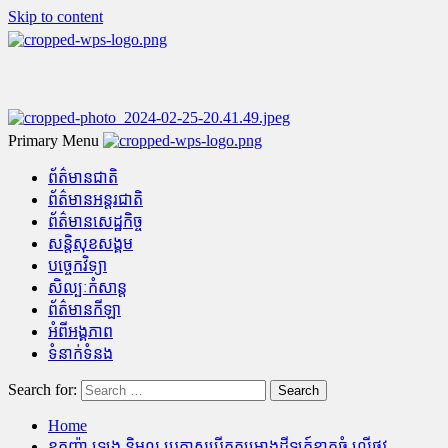
Skip to content
Primary Menu
ព័ត៌មានជាតិ
ព័ត៌មានអន្តរជាតិ
ព័ត៌មានសេដ្ឋកិច្ច
សន្តិសុខសង្គម
បច្ចេកវិទ្យា
សិល្បៈកំសាន្ត
ព័ត៌មានកីឡា
អំពីអង្គភាព
ទំនាក់ទំនង
Search for:
Home
ឧកញ៉ា ឡេង និមល ប្រកាសបើកគម្រោងដីឡូត៍ខ្នាតធំ លើផ្លូវ