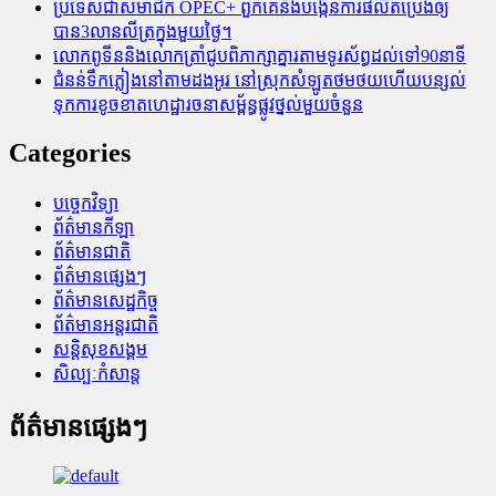
ប្រទេសជាសមាជិក OPEC+​ ពួកគេនឹងបង្កើនការផលិតប្រេងឲ្យ
បាន3លានលីត្រក្នុងមួយថ្ងៃ។
លោកពូទីននិងលោកត្រាំជូបពិភាក្សាគ្នារតាមទូរស័ព្ធដល់ទៅ90នាទី
ជំនន់​ទឹកភ្លៀង​នៅ​តាម​ដងអូរ​ នៅ​ស្រុក​សំឡូត​ថមថយ​ហើយ​បន្សល់​
ទុក​ការ​ខូចខាត​ហេដ្ឋារចនាសម្ព័ន្ធ​ផ្លូវថ្នល់​មួយ​ចំនួន
Categories
បច្ចេកវិទ្យា
ព័ត៌មានកីឡា
ព័ត៌មានជាតិ
ព័ត៌មានផ្សេងៗ
ព័ត៌មានសេដ្ឋកិច្ច
ព័ត៌មានអន្តរជាតិ
សន្តិសុខសង្គម
សិល្បៈកំសាន្ត
ព័ត៌មានផ្សេងៗ