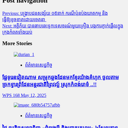
Post navigation
Previous:
បង្ក្រាបជនសង្ស័យ ០៥នាក់ ករណីប៉ុនប៉ងឃាតកម្ម និង
ធ្វើឱ្យខូចខាតដោយចេតនា
Next:
អគ្គិភ័យ បានឆាបឆេះទូកទេសចរណ៍មួយគ្រឿង បង្កការភ្ញាក់ផ្អើលក្នុង
ក្រុងកំពតទាំងយប់
More Stories
ព័ត៌មានសេដ្ឋកិច្ច
ផ្លែ​ទុរេន​វៀតណាម សម្រុក​ឆ្លង​ដែន​មក​ខ្មែរ​យ៉ាង​គំហុក ចូល​តាម​
ច្រក​ទ្វារ​ព្រំដែន​អន្តរជាតិព្រៃ​វ​ល្ល៍ ស្រុក​កំពង់​រោ​ទ៌ ..!!
WPS 168
May 12, 2025
ព័ត៌មានសេដ្ឋកិច្ច
ថៃ ចុះកិច្ចសន្យាទិញ «ដំឡូងមី និងពោតក្រហម» ៤សែនតោន