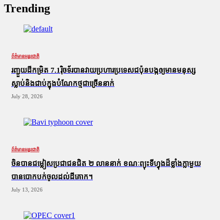
Trending
ព័ត៌មានអន្តរជាតិ
រញ្ជួយដីកម្រិត​ 7.1រ៉ិចទ័របានវាយប្រហារប្រទេសជប៉ុនបង្កឲ្យមានមនុស្ស
ស្លាប់​និង​ជាប់ក្នុងបំណែកថ្មជាច្រើននាក់
July 28, 2026
ព័ត៌មានអន្តរជាតិ
ចិនបានជម្លៀសប្រជាជនជិត ២ លាននាក់ ខណៈព្យុះទីហ្វុងដ៏ខ្លាំងក្លាមួយ
បានបោកបក់ចូលដល់ដីគោក។
July 13, 2026