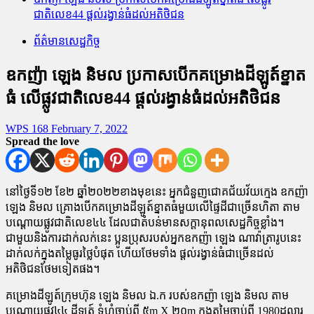
ជាតិលេខ44 ផ្ដល់រង្វាន់ធំដល់អតិថិជន
ព័ត៌មានសេដ្ឋកិច្ច
ឧកញ៉ា ឡេង និមល ប្រកាសបើកគម្រោងដីឡូត៍ខ្នាត
ធំ លើផ្លូវជាតិលេខ44 ផ្ដល់រង្វាន់ធំដល់អតិថិជន
WPS 168
February 7, 2022
Spread the love
នៅថ្ងៃទី១២ ខែ២ ឆ្នាំ២០២២ខាងមុខនេះ អ្នកជំនួញជោគជ័យវ័យក្មេង ឧកញ៉ា
ឡេង និមល គ្រោងបើកគម្រោងដីឡូត៍ខ្នាតធំមួយលើផ្ទៃដីជាច្រើនហិតា តាម
បណ្ដោយផ្លូវជាតិលេខ៤៤ ដែលជាតំបន់មានសក្ដានុពលសេដ្ឋកិច្ចខ្លាំង។
ជាមួយនិងការដាក់លក់នេះ ប្អូនប្រុសរបស់អ្នកឧកញ៉ា ឡេង ណាវ៉ាត្រារូបនេះ
ដាក់លក់ក្នុងតម្លៃធូរថ្លៃបំផុត ហើយថែមទាំង ផ្ដល់រង្វាន់ធំជាច្រើនដល់
អតិថិជនថែមទៀតផង។
គម្រោងដីឡូត៍ក្រុមហ៊ុន ឡេង និមល ឯ.ក របស់ឧកញ៉ា ឡេង និមល តាម
បណ្ដោយផ្លូវ៤៤ ដីឡូត៍ ទំហំចាប់ពី ៥m X ២០m ក្នុងតម្លៃចាប់ពី 1980ដុល្លារ