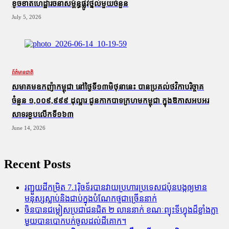
ខូចខាត​ហេដ្ឋារចនាសម្ព័ន្ធ​ផ្លូវថ្នល់​មួយ​ចំនួន
July 5, 2026
ព័ត៌មានជាតិ
សមាគមឧកញ៉ាកម្ពុជា នៅថ្ងៃទី១៣មិថុនានេះ បានប្រគល់ថវិកាបរិច្ចាគ
ចំនួន ១,០០៩,៩៩៩ ដុល្លារ ជូនកាកបាទក្រហមកម្ពុជា ក្នុងឱកាសអបអរ
សាទរខួបលើកទី១៦៣
June 14, 2026
Recent Posts
រញ្ជួយដីកម្រិត​ 7.1រ៉ិចទ័របានវាយប្រហារប្រទេសជប៉ុនបង្កឲ្យមាន
មនុស្សស្លាប់​និង​ជាប់ក្នុងបំណែកថ្មជាច្រើននាក់
ចិនបានជម្លៀសប្រជាជនជិត ២ លាននាក់ ខណៈព្យុះទីហ្វុងដ៏ខ្លាំងក្លា
មួយបានបោកបក់ចូលដល់ដីគោក។