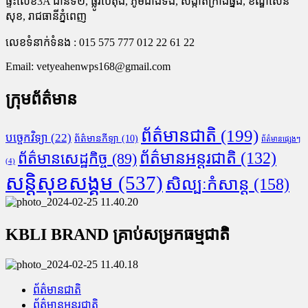
ផ្ទះលេខ3A ជាន់ទី២, ផ្លូវបេតុង, ភូមិជាងទង, សង្កាត់ក្រាំងធ្នង់, ខណ្ឌសែន
សុខ, រាជធានីភ្នំពេញ
លេខទំនាក់ទំនង : 015 575 777 012 22 61 22
Email:
vetyeahenwps168@gmail.com
ក្រុមព័ត៌មាន
ព័ត៌មានជាតិ
(199)
បច្ចេកវិទ្យា
(22)
ព័ត៌មានកីឡា
(10)
ព័ត៌មានផ្សេងៗ
ព័ត៌មានអន្តរជាតិ
(132)
ព័ត៌មានសេដ្ឋកិច្ច
(89)
(4)
សន្តិសុខសង្គម
(537)
សិល្បៈកំសាន្ត
(158)
KBLI BRAND គ្រាប់សម្រកធម្មជាតិ
ព័ត៌មានជាតិ
ព័ត៌មានអន្តរជាតិ