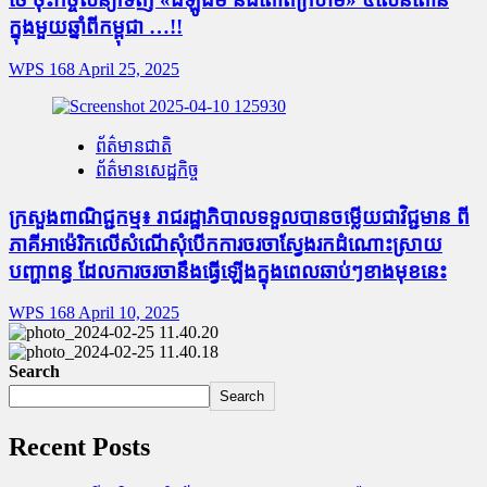
ក្នុងមួយឆ្នាំពីកម្ពុជា …!!
WPS 168
April 25, 2025
ព័ត៌មានជាតិ
ព័ត៌មានសេដ្ឋកិច្ច
ក្រសួងពាណិជ្ជកម្ម៖ រាជរដ្ឋាភិបាលទទួលបានចម្លើយជាវិជ្ជមាន ពី
ភាគីអាម៉េរិកលើសំណើសុំបើកការចរចាស្វែងរកដំណោះស្រាយ
បញ្ហាពន្ធ ដែលការចរចានឹងធ្វើឡើងក្នុងពេលឆាប់ៗខាងមុខនេះ
WPS 168
April 10, 2025
Search
Search
Recent Posts