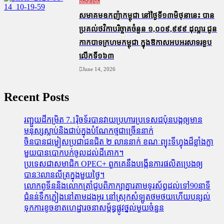
ព័ត៌មានជាតិ
សមាគមឧកញ៉ាកម្ពុជា នៅថ្ងៃទី១៣មិថុនានេះ បាន
ប្រគល់ថវិកាបរិច្ចាគចំនួន ១,០០៩,៩៩៩ ដុល្លារ ជូន
កាកបាទក្រហមកម្ពុជា ក្នុងឱកាសអបអរសាទរខួប
លើកទី១៦៣
June 14, 2026
Recent Posts
រញ្ជួយដីកម្រិត​ 7.1រ៉ិចទ័របានវាយប្រហារប្រទេសជប៉ុនបង្កឲ្យមាន
មនុស្សស្លាប់​និង​ជាប់ក្នុងបំណែកថ្មជាច្រើននាក់
ចិនបានជម្លៀសប្រជាជនជិត ២ លាននាក់ ខណៈព្យុះទីហ្វុងដ៏ខ្លាំងក្លា
មួយបានបោកបក់ចូលដល់ដីគោក។
ប្រទេសជាសមាជិក OPEC+​ ពួកគេនឹងបង្កើនការផលិតប្រេងឲ្យ
បាន3លានលីត្រក្នុងមួយថ្ងៃ។
លោកពូទីននិងលោកត្រាំជូបពិភាក្សាគ្នារតាមទូរស័ព្ធដល់ទៅ90នាទី
ជំនន់​ទឹកភ្លៀង​នៅ​តាម​ដងអូរ​ នៅ​ស្រុក​សំឡូត​ថមថយ​ហើយ​បន្សល់​
ទុក​ការ​ខូចខាត​ហេដ្ឋារចនាសម្ព័ន្ធ​ផ្លូវថ្នល់​មួយ​ចំនួន