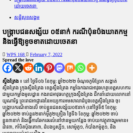
ដោយចេតនា
សន្តិសុខសង្គម
បង្ក្រាបជនសង្ស័យ ០៥នាក់ ករណីប៉ុនប៉ងឃាតកម្ម
និងធ្វើឱ្យខូចខាតដោយចេតនា
WPS 168
February 7, 2022
Spread the love
ស្ទឹងត្រែង
៖ នៅ ថ្ងៃទី០៦ ខែកុម្ភ: ឆ្នាំ២០២២ ចំណុចភូមិព្រែក សង្កាត់
ស្ទឹងត្រែង ក្រុងស្ទឹងត្រែង ខេត្តស្ទឹងត្រែង កម្លាំងកងរាជអាវុធហត្ថខេត្តសហការ
ជាមួយកម្លាំងមូលដ្ឋាន កងរាជអាវុធហត្ថក្រុងស្ទឹងត្រែង ដឹកនាំដោយលោកនៅ
យូណារិទ្ធ ព្រះរាជអាជ្ញារងនៃអយ្យការអមសាលាដំបូងខេត្តស្ទឹងត្រែង ចុះ
បង្ក្រាបករណីខាងលើ ចាប់ខ្លួនជនសង្ស័យ០៥នាក់ (នៅថ្ងៃទី៥ ខែកុម្ភ:
ឆ្នាំ២០២២ ចាប់ខ្លួន២នាក់ម៉ូតូ២គ្រឿង ថ្ងៃទី៦ ខែកុម្ភ: ឆ្នាំ២០២២ ចាប់
ខ្លួន៣នាក់ និងធ្វើការឆែកឆេរលំនៅឋានមួយកន្លែង ចាប់យកវត្ថុតាងរួមមាន៖
ដាវ៣, កាំបិតប៉័ងតោ៣, ដំបងឫស្សី១, សោម៉ូតូ១, កំបាំងកម៉ូតូ១, និង