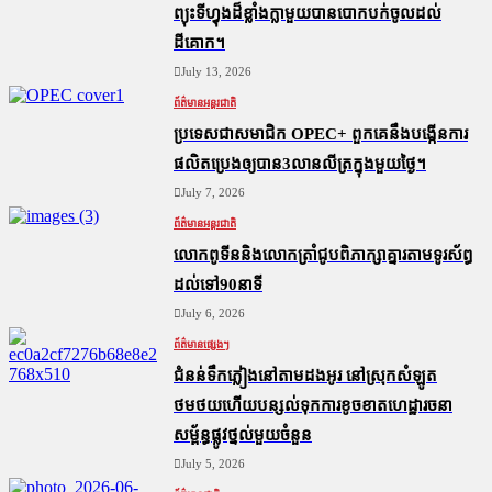
ព្យុះទីហ្វុងដ៏ខ្លាំងក្លាមួយបានបោកបក់ចូលដល់
ដីគោក។
July 13, 2026
ព័ត៌មានអន្តរជាតិ
ប្រទេសជាសមាជិក OPEC+​ ពួកគេនឹងបង្កើនការ
ផលិតប្រេងឲ្យបាន3លានលីត្រក្នុងមួយថ្ងៃ។
July 7, 2026
ព័ត៌មានអន្តរជាតិ
លោកពូទីននិងលោកត្រាំជូបពិភាក្សាគ្នារតាមទូរស័ព្ធ
ដល់ទៅ90នាទី
July 6, 2026
ព័ត៌មានផ្សេងៗ
ជំនន់​ទឹកភ្លៀង​នៅ​តាម​ដងអូរ​ នៅ​ស្រុក​សំឡូត​
ថមថយ​ហើយ​បន្សល់​ទុក​ការ​ខូចខាត​ហេដ្ឋារចនា
សម្ព័ន្ធ​ផ្លូវថ្នល់​មួយ​ចំនួន
July 5, 2026