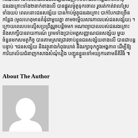
ជនរងគ្រោះទាំង២នាក់ខាងលើ បានផ្តួលម៉ូតូទុកចោល រួចរត់កាត់វាលស្រែ
ទាំងយប់ ពេលនោះជនសង្ស័យ បានកាប់ម៉ូតូជនរងគ្រោះ បាក់បែកជាច្រើន
កន្លែង (មូលហេតុមានគំនុំជាមួយគ្នា តាមចម្លើយសារភាពរបស់ជនសង្ស័យ) ។
ក្រោយពេលបទល្មើសប្រព្រឹត្តរួចបន្តិចមក អណាព្យាបាលរបស់ជនរងគ្រោះ
និងសាក្សីបានរាយការណ៍ ព្រមទាំងប្រាប់អត្តសញ្ញាណជនសង្ស័យ មួយ
ចំនួនមកសមត្ថកិច្ច បានតាមស្រាវជ្រាវចាប់ខ្លួនជនសង្ស័យខាងលើ បានជាបន្ត
បន្ទាប់ ។ជនសង្ស័យ និងវត្ថុតាងកំពុងឃាត់ និងរក្សាទុកក្នុងអង្គភាព ដើម្បីឱ្យ
ការិយាល័យជំនាញកសាងសំណុំរឿង បញ្ជូនខ្លួនទៅអយ្យការតាមនីតិវិធី ៕
About The Author