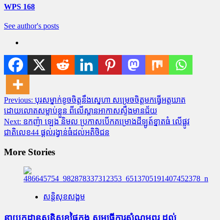
WPS 168
See author's posts
Post
Previous:
បុរសម្នាក់ខូចចិត្តនឹងស្នេហា សម្រេចចិត្តមកធ្វើអត្តឃាត
ដោយលោតសម្លាប់ខ្លួន ពីលើស្ពានអាកាសស្ទឹងមានជ័យ
navigation
Next:
ឧកញ៉ា ឡេង និមល ប្រកាសបើកគម្រោងដីឡូត៍ខ្នាតធំ លើផ្លូវ
ជាតិលេខ44 ផ្ដល់រង្វាន់ធំដល់អតិថិជន
More Stories
សន្តិសុខសង្គម
នាយកដ្ឋានសន្តិសុខផ្ទៃក្នុង សូមធ្វើការសំណូមពរ ដល់