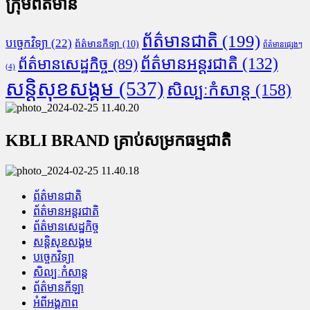
ក្រុមព័ត៌មាន
ព័ត៌មានជាតិ
(199)
បច្ចេកវិទ្យា
(22)
ព័ត៌មានកីឡា
(10)
ព័ត៌មានផ្សេងៗ
ព័ត៌មានអន្តរជាតិ
(132)
ព័ត៌មានសេដ្ឋកិច្ច
(89)
(4)
សន្តិសុខសង្គម
(537)
សិល្បៈកំសាន្ត
(158)
KBLI BRAND គ្រាប់សម្រកធម្មជាតិ
ព័ត៌មានជាតិ
ព័ត៌មានអន្តរជាតិ
ព័ត៌មានសេដ្ឋកិច្ច
សន្តិសុខសង្គម
បច្ចេកវិទ្យា
សិល្បៈកំសាន្ត
ព័ត៌មានកីឡា
អំពីអង្គភាព