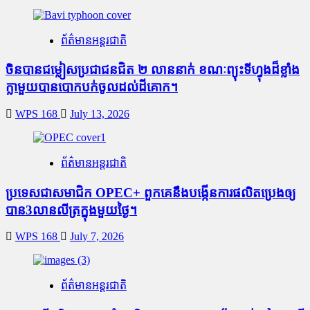
ព័ត៌មានអន្តរជាតិ
ចិនបានជម្លៀសប្រជាជនជិត ២ លាននាក់ ខណៈព្យុះទីហ្វុងដ៏ខ្លាំង
ក្លាមួយបានបោកបក់ចូលដល់ដីគោក។
WPS 168
July 13, 2026
ព័ត៌មានអន្តរជាតិ
ប្រទេសជាសមាជិក OPEC+​ ពួកគេនឹងបង្កើនការផលិតប្រេងឲ្យ
បាន3លានលីត្រក្នុងមួយថ្ងៃ។
WPS 168
July 7, 2026
ព័ត៌មានអន្តរជាតិ