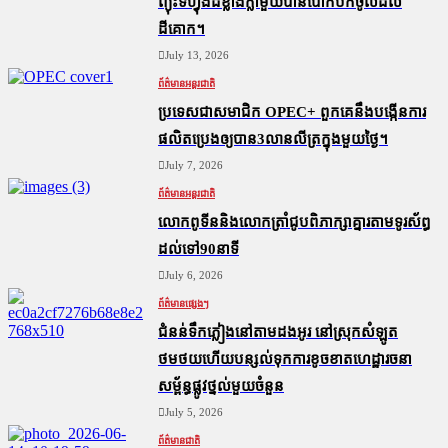
ព្យុះទីហ្វុងដ៏ខ្លាំងក្លាមួយបានបោកបក់ចូលដល់
ដីគោក។
July 13, 2026
ព័ត៌មានអន្តរជាតិ
ប្រទេសជាសមាជិក OPEC+​ ពួកគេនឹងបង្កើនការ
ផលិតប្រេងឲ្យបាន3លានលីត្រក្នុងមួយថ្ងៃ។
July 7, 2026
ព័ត៌មានអន្តរជាតិ
លោកពូទីននិងលោកត្រាំជូបពិភាក្សាគ្នារតាមទូរស័ព្ធ
ដល់ទៅ90នាទី
July 6, 2026
ព័ត៌មានផ្សេងៗ
ជំនន់​ទឹកភ្លៀង​នៅ​តាម​ដងអូរ​ នៅ​ស្រុក​សំឡូត​
ថមថយ​ហើយ​បន្សល់​ទុក​ការ​ខូចខាត​ហេដ្ឋារចនា
សម្ព័ន្ធ​ផ្លូវថ្នល់​មួយ​ចំនួន
July 5, 2026
ព័ត៌មានជាតិ