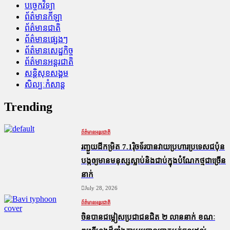
បច្ចេកវិទ្យា
ព័ត៌មានកីឡា
ព័ត៌មានជាតិ
ព័ត៌មានផ្សេងៗ
ព័ត៌មានសេដ្ឋកិច្ច
ព័ត៌មានអន្តរជាតិ
សន្តិសុខសង្គម
សិល្បៈកំសាន្ត
Trending
ព័ត៌មានអន្តរជាតិ
រញ្ជួយដីកម្រិត​ 7.1រ៉ិចទ័របានវាយប្រហារប្រទេសជប៉ុន
បង្កឲ្យមានមនុស្សស្លាប់​និង​ជាប់ក្នុងបំណែកថ្មជាច្រើន
នាក់
July 28, 2026
ព័ត៌មានអន្តរជាតិ
ចិនបានជម្លៀសប្រជាជនជិត ២ លាននាក់ ខណៈ