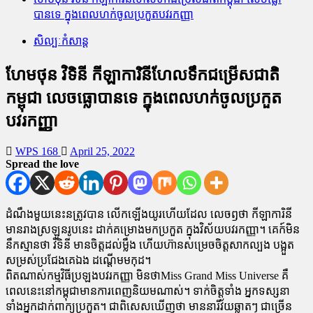
បានទេ ក្នុងពេលហក់ចូលប្រកួតបវរកញ្ញា
សិល្បៈកំសាន្ត
ហែមថុន វិទិនី កីឡាការិនីហែលទឹកជម្រើសជាតិ
កម្ពុជា លេចធ្លោបានទេ ក្នុងពេលហក់ចូលប្រកួត
បវរកញ្ញា
WPS 168
April 25, 2022
Spread the love
ដំណឹងមួយនេះនត្រូវបាន លើកឡើងយូរហើយដែល លេចឭថា កីឡាការិនី
មានរាងស្រឡូនរូបនេះ ដាក់គម្រោងមកប្រកួត ក្នុងវិស័យបវរកញ្ញា។ គេក៍មិន
នឹកស្មានថា វិទិនី មានចិត្តដល់ម្លឹង ហើយហ៊ានសម្រេចចិត្តសាកល្បង បង្អួត
សម្រស់ប្រជែងគេឯង ដណ្តើមមកុដ។
ពិតណាស់កម្មវិធីប្រឡងបវរកញ្ញា មិនថាMiss Grand Miss Universe គឺ
ពេលនេះនៅកម្ពុជាមានការពេញនិយមណាស់។ ទាក់ចិត្តទាំង អ្នកទស្សនា
ទាំងអ្នកដាក់ពាក្យប្រកួត។ ជាពិសេសឃើញថា មាននារីវ័យឆ្លាតៗ ជាច្រើន