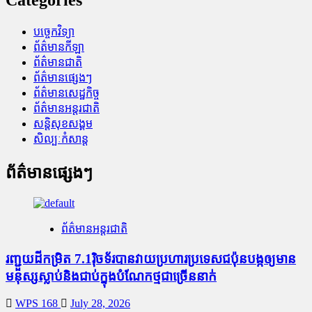
Categories
បច្ចេកវិទ្យា
ព័ត៌មានកីឡា
ព័ត៌មានជាតិ
ព័ត៌មានផ្សេងៗ
ព័ត៌មានសេដ្ឋកិច្ច
ព័ត៌មានអន្តរជាតិ
សន្តិសុខសង្គម
សិល្បៈកំសាន្ត
ព័ត៌មានផ្សេងៗ
ព័ត៌មានអន្តរជាតិ
រញ្ជួយដីកម្រិត​ 7.1រ៉ិចទ័របានវាយប្រហារប្រទេសជប៉ុនបង្កឲ្យមាន
មនុស្សស្លាប់​និង​ជាប់ក្នុងបំណែកថ្មជាច្រើននាក់
WPS 168
July 28, 2026