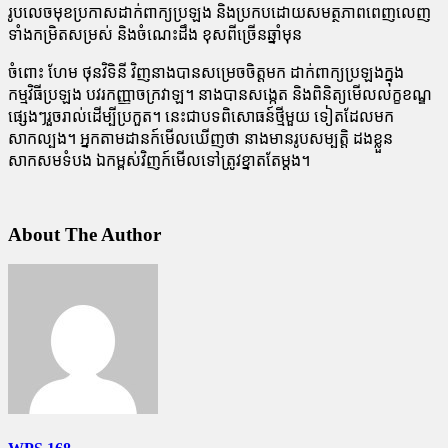
រូបលេចមុខប្រកាសដាក់ពាក្យប្រឡង និងប្រកបដោយសមត្ថភាពពេញលេញ
ទាំងកម្រិតសម្រស់ និងចំណេះដឹង ខុសពីច្រើនឆ្នាំមុន
ចំពោះ ហែម ថុនវិទិនី វិញនាងបានសម្រេចចិត្តមក ដាក់ពាក្យប្រឡងក្នុង
កម្មវិធីប្រឡង បវរកញ្ញាចក្រវាឡ។ នាងបានសង្កេត និងពិនិត្យមើលលក្ខខណ្ឌ
ផ្សេងៗរួចរាល់ដើម្បីប្រកួត។ នេះជាបទពិសោធន៍ថ្មីមួយ ទៀតដែលមក
សាកល្បង។ អ្នកតាមដានក៍មើលឃើញថា នាងមានរូបសម្បត្តិ ដងខ្លួន
សាកសមទំបង ឯកម្ពស់វិញក៍មើលទៅត្រូវខ្នាតតែម្តង។
About The Author