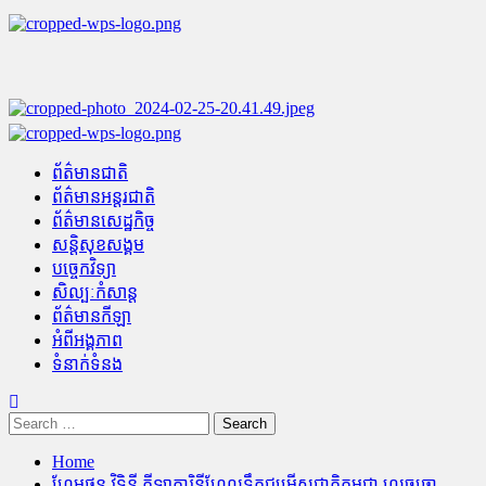
Skip
to
content
Primary
Menu
ព័ត៌មានជាតិ
ព័ត៌មានអន្តរជាតិ
ព័ត៌មានសេដ្ឋកិច្ច
សន្តិសុខសង្គម
បច្ចេកវិទ្យា
សិល្បៈកំសាន្ត
ព័ត៌មានកីឡា
អំពីអង្គភាព
ទំនាក់ទំនង
Search
for:
Home
ហែមថុន វិទិនី កីឡាការិនីហែលទឹកជម្រើសជាតិកម្ពុជា លេចធ្លោ