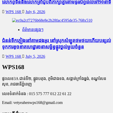
លោកពូទីននិងលោកត្រាំជូបពិភាក្សាគ្នារតាមទូរស័ព្ធដល់ទៅ90នាទី
WPS 168
July 6, 2026
ព័ត៌មានផ្សេងៗ
ជំនន់​ទឹកភ្លៀង​នៅ​តាម​ដងអូរ​ នៅ​ស្រុក​សំឡូត​ថមថយ​ហើយ​បន្សល់​
ទុក​ការ​ខូចខាត​ហេដ្ឋារចនាសម្ព័ន្ធ​ផ្លូវថ្នល់​មួយ​ចំនួន
WPS 168
July 5, 2026
WPS168
ផ្ទះលេខ3A ជាន់ទី២, ផ្លូវបេតុង, ភូមិជាងទង, សង្កាត់ក្រាំងធ្នង់, ខណ្ឌសែន
សុខ, រាជធានីភ្នំពេញ
លេខទំនាក់ទំនង : 015 575 777 012 22 61 22
Email:
vetyeahenwps168@gmail.com