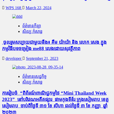
WPS 168
March 22, 2024
ព័ត៌មានកីឡា
សិល្បៈកំសាន្ត
ចូលរួមសប្បាយជាមួយនឹង៖ គឹម យ៉ាយ៉ា និង លោក សេង ក្នុង
កម្មវិធីបទចម្រៀង me88 លេងដោយសុវត្ថីភាព
developer
September 21, 2023
ព័ត៌មានសេដ្ឋកិច្ច
សិល្បៈកំសាន្ត
ការ​រៀប​ចំ “​ពិព័រណ៍​ពាណិជ្ជកម្មថៃ “Mini Thailand Week
2023” នៅបរិវេណអតីតផ្សារ​ ផាមកុងទីន័រ ក្រុងសៀមរាប ខេត្ត
សៀមរាប ចាប់​ពី​ថ្ងៃទី ៣១ ខែ សីហា ដល់ថ្ងៃទី ៣ ខែ កញ្ញា ឆ្នាំ
២០២៣