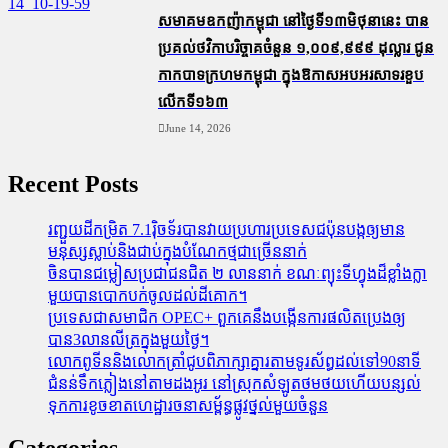
សមាគមឧកញ៉ាកម្ពុជា នៅថ្ងៃទី១៣មិថុនានេះ បាន
ប្រគល់ថវិកាបរិច្ចាគចំនួន ១,០០៩,៩៩៩ ដុល្លារ ជូន
កាកបាទក្រហមកម្ពុជា ក្នុងឱកាសអបអរសាទរខួប
លើកទី១៦៣
June 14, 2026
Recent Posts
រញ្ជួយដីកម្រិត​ 7.1រ៉ិចទ័របានវាយប្រហារប្រទេសជប៉ុនបង្កឲ្យមាន
មនុស្សស្លាប់​និង​ជាប់ក្នុងបំណែកថ្មជាច្រើននាក់
ចិនបានជម្លៀសប្រជាជនជិត ២ លាននាក់ ខណៈព្យុះទីហ្វុងដ៏ខ្លាំងក្លា
មួយបានបោកបក់ចូលដល់ដីគោក។
ប្រទេសជាសមាជិក OPEC+​ ពួកគេនឹងបង្កើនការផលិតប្រេងឲ្យ
បាន3លានលីត្រក្នុងមួយថ្ងៃ។
លោកពូទីននិងលោកត្រាំជូបពិភាក្សាគ្នារតាមទូរស័ព្ធដល់ទៅ90នាទី
ជំនន់​ទឹកភ្លៀង​នៅ​តាម​ដងអូរ​ នៅ​ស្រុក​សំឡូត​ថមថយ​ហើយ​បន្សល់​
ទុក​ការ​ខូចខាត​ហេដ្ឋារចនាសម្ព័ន្ធ​ផ្លូវថ្នល់​មួយ​ចំនួន