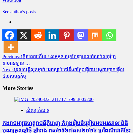
WPS 168
See author's posts
Post
Previous:
ផ្គើនពេកហើយ ! សមមុខ សុទ្ធតែឡាយលក់សាច់សត្វព្រៃ
តាមអនឡាន …
navigation
Next:
បុរសសន្តិសុខម្នាក់ ដេកស្លាប់នៅនឹងកន្លែងធ្វើការ បង្កការភ្ញាក់ផ្អើល
ដល់សមត្ថកិច្ច
More Stories
សិល្បៈកំសាន្ត
កងរាជអាវុធហត្ថរាជនីភ្នំពេញ កំពុងរៀបចំត្រៀមអបអរសាទរ ពិធី
បុណ្យចូលឆ្នាំថ្មី ឆ្នាំរោង ពស២៥៦៧គស២០២៤ ប្រពៃណីជាតិខ្មែរ