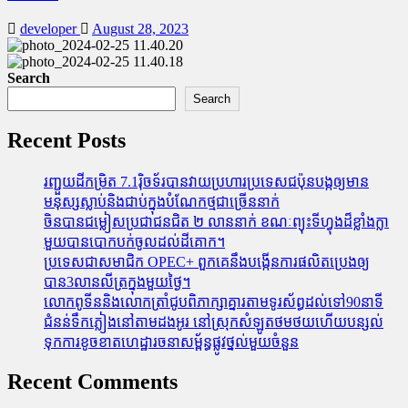
developer
August 28, 2023
Search
Search
Recent Posts
រញ្ជួយដីកម្រិត​ 7.1រ៉ិចទ័របានវាយប្រហារប្រទេសជប៉ុនបង្កឲ្យមាន
មនុស្សស្លាប់​និង​ជាប់ក្នុងបំណែកថ្មជាច្រើននាក់
ចិនបានជម្លៀសប្រជាជនជិត ២ លាននាក់ ខណៈព្យុះទីហ្វុងដ៏ខ្លាំងក្លា
មួយបានបោកបក់ចូលដល់ដីគោក។
ប្រទេសជាសមាជិក OPEC+​ ពួកគេនឹងបង្កើនការផលិតប្រេងឲ្យ
បាន3លានលីត្រក្នុងមួយថ្ងៃ។
លោកពូទីននិងលោកត្រាំជូបពិភាក្សាគ្នារតាមទូរស័ព្ធដល់ទៅ90នាទី
ជំនន់​ទឹកភ្លៀង​នៅ​តាម​ដងអូរ​ នៅ​ស្រុក​សំឡូត​ថមថយ​ហើយ​បន្សល់​
ទុក​ការ​ខូចខាត​ហេដ្ឋារចនាសម្ព័ន្ធ​ផ្លូវថ្នល់​មួយ​ចំនួន
Recent Comments