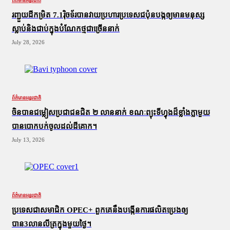
ព័ត៌មានអន្តរជាតិ
រញ្ជួយដីកម្រិត​ 7.1រ៉ិចទ័របានវាយប្រហារប្រទេសជប៉ុនបង្កឲ្យមានមនុស្ស
ស្លាប់​និង​ជាប់ក្នុងបំណែកថ្មជាច្រើននាក់
July 28, 2026
ព័ត៌មានអន្តរជាតិ
ចិនបានជម្លៀសប្រជាជនជិត ២ លាននាក់ ខណៈព្យុះទីហ្វុងដ៏ខ្លាំងក្លាមួយ
បានបោកបក់ចូលដល់ដីគោក។
July 13, 2026
ព័ត៌មានអន្តរជាតិ
ប្រទេសជាសមាជិក OPEC+​ ពួកគេនឹងបង្កើនការផលិតប្រេងឲ្យ
បាន3លានលីត្រក្នុងមួយថ្ងៃ។