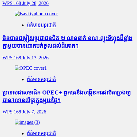
WPS 168
July 28, 2026
ព័ត៌មានអន្តរជាតិ
ចិនបានជម្លៀសប្រជាជនជិត ២ លាននាក់ ខណៈព្យុះទីហ្វុងដ៏ខ្លាំង
ក្លាមួយបានបោកបក់ចូលដល់ដីគោក។
WPS 168
July 13, 2026
ព័ត៌មានអន្តរជាតិ
ប្រទេសជាសមាជិក OPEC+​ ពួកគេនឹងបង្កើនការផលិតប្រេងឲ្យ
បាន3លានលីត្រក្នុងមួយថ្ងៃ។
WPS 168
July 7, 2026
ព័ត៌មានអន្តរជាតិ