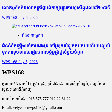
លោកពូទីននិងលោកត្រាំជូបពិភាក្សាគ្នារតាមទូរស័ព្ធដល់ទៅ90នាទី
WPS 168
July 6, 2026
ព័ត៌មានផ្សេងៗ
ជំនន់​ទឹកភ្លៀង​នៅ​តាម​ដងអូរ​ នៅ​ស្រុក​សំឡូត​ថមថយ​ហើយ​បន្សល់​
ទុក​ការ​ខូចខាត​ហេដ្ឋារចនាសម្ព័ន្ធ​ផ្លូវថ្នល់​មួយ​ចំនួន
WPS 168
July 5, 2026
WPS168
ផ្ទះលេខ3A ជាន់ទី២, ផ្លូវបេតុង, ភូមិជាងទង, សង្កាត់ក្រាំងធ្នង់, ខណ្ឌសែន
សុខ, រាជធានីភ្នំពេញ
លេខទំនាក់ទំនង : 015 575 777 012 22 61 22
Email:
vetyeahenwps168@gmail.com