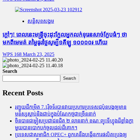
សន្តិសុខសង្គម
ក្តៅៗ! ពេលនេះមន្រ្តីចុះដុះក្អែលអ្នកលក់ទុរេនសាច់ក្លែបធំៗ ថា
មកពីមេមត់ តម្លៃធូរថ្លៃសូម្បី១គីឡូ ១០០០០៛ ហើយ
WPS 168
March 23, 2025
Search
Search
Recent Posts
រញ្ជួយដីកម្រិត​ 7.1រ៉ិចទ័របានវាយប្រហារប្រទេសជប៉ុនបង្កឲ្យមាន
មនុស្សស្លាប់​និង​ជាប់ក្នុងបំណែកថ្មជាច្រើននាក់
ចិនបានជម្លៀសប្រជាជនជិត ២ លាននាក់ ខណៈព្យុះទីហ្វុងដ៏ខ្លាំងក្លា
មួយបានបោកបក់ចូលដល់ដីគោក។
ប្រទេសជាសមាជិក OPEC+​ ពួកគេនឹងបង្កើនការផលិតប្រេងឲ្យ