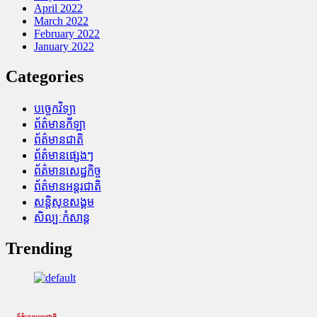
April 2022
March 2022
February 2022
January 2022
Categories
បច្ចេកវិទ្យា
ព័ត៌មានកីឡា
ព័ត៌មានជាតិ
ព័ត៌មានផ្សេងៗ
ព័ត៌មានសេដ្ឋកិច្ច
ព័ត៌មានអន្តរជាតិ
សន្តិសុខសង្គម
សិល្បៈកំសាន្ត
Trending