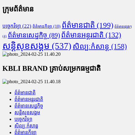
ក្រុមព័ត៌មាន
ព័ត៌មានជាតិ
(199)
បច្ចេកវិទ្យា
(22)
ព័ត៌មានកីឡា
(10)
ព័ត៌មានផ្សេងៗ
ព័ត៌មានអន្តរជាតិ
(132)
ព័ត៌មានសេដ្ឋកិច្ច
(89)
(4)
សន្តិសុខសង្គម
(537)
សិល្បៈកំសាន្ត
(158)
KBLI BRAND គ្រាប់សម្រកធម្មជាតិ
ព័ត៌មានជាតិ
ព័ត៌មានអន្តរជាតិ
ព័ត៌មានសេដ្ឋកិច្ច
សន្តិសុខសង្គម
បច្ចេកវិទ្យា
សិល្បៈកំសាន្ត
ព័ត៌មានកីឡា