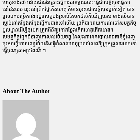
ហេតុខាងលើ ដោយជនរងគ្រោះធ្វើការបានមួយរយៈ ធ្វើជាសន្តិសុខធ្វើការ
នៅវេនយប់ លុះនៅព្រឹកថ្ងៃកើតហេតុ ក៏មានបុរសជាសន្តិសុខម្នាក់ទៀត បាន
ចូលមកបម្រើការងារដូចសព្វដងស្រាប់តែមកដល់ក៏ឃើញបុរស ខាងលើបាន
ស្លាប់នៅកន្លែងកន្លែងធ្វើការបាត់ទៅហើយ រួចក៏បានរាយការណ៍ទៅសមត្ថកិច្ច
មូលដ្ឋានដើម្បីចុះមក ត្រួតពិនិត្យនៅកន្លែងកើតហេតុកើតហេតុ។
សមត្ថកិច្ចផ្នែកជំនាញកោសលវិច័យចក្ខុ នៃស្នងការនគរបាលរាជធានីភ្នំពេញ
ចុះមកធ្វើកោសល្យវិច័យនិងធ្វើកំណត់ហេតុប្រគល់សពឱ្យក្រុមគ្រួសារយកទៅ
ធ្វើបុណ្យតាមប្រពៃណី ៕
About The Author