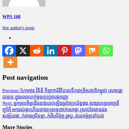
WPS 168
See author's posts
Post navigation
Previous:
ហែមថុន វិទិនី កីឡាការិនីហែលទឹកជម្រើសជាតិកម្ពុជា លេចធ្លោ
បានទេ ក្នុងពេលហក់ចូលប្រកួតបវរកញ្ញា
Next:
អ្នកចូលចិត្តដើរលេងយប់ឡើងគួរតែប្រយ័ត្នផង សង្សារ១គូរចេញពី
ញ៉ាំអី មកដល់ផ្ទះហើយខាងប្រុសចុះចាក់សោផ្ទះ ស្រាប់តែមានជន
សង្ស័យធា..ក់ខាងស្រីទម្លា..ក់ពីលើម៉ូតូ រួចប្ល..ន់យកម៉ូតូទៅបាត់
More Stories