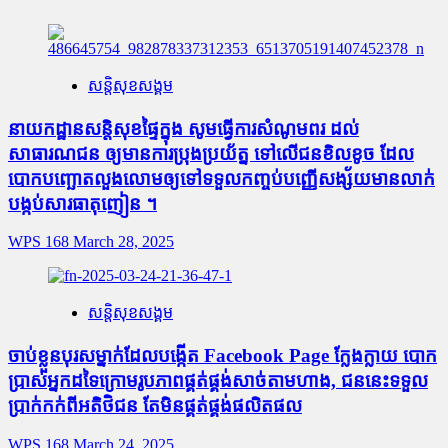
សន្តិសុខសង្គម
នាយកដ្ឋានសន្តិសុខផ្ទៃក្នុង សូមធ្វើការសំណូមពរ ដល់
សាធារណជន ឲ្យមានការប្រុងប្រយ័ត្ន ទៅលើជនខិលខូច ដែល
បោកបញ្ឆោតលួងលោមឲ្យទៅទទួលកញ្ចប់បញ្ញើសង្ស័យមានលាក់
បង្កប់សារធាតុញៀន ។
WPS 168
March 28, 2025
សន្តិសុខសង្គម
ចាប់ខ្លួនបុរសម្នាក់ដែលបង្កើត Facebook Page ក្លែងក្លាយ បោក
ប្រាស់អ្នកដទៃក្រោមរូបភាពផ្គត់ផ្គង់សាច់តាមហាង, ជននេះទទួល
ប្រាក់កក់ពីអតិថិជន តែមិនផ្គត់ផ្គង់ផលិតផល
WPS 168
March 24, 2025