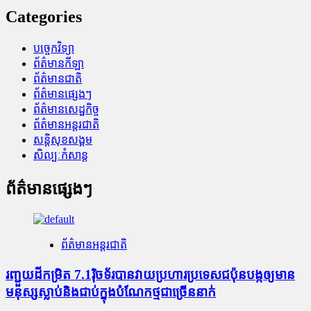
Categories
បច្ចេកវិទ្យា
ព័ត៌មានកីឡា
ព័ត៌មានជាតិ
ព័ត៌មានផ្សេងៗ
ព័ត៌មានសេដ្ឋកិច្ច
ព័ត៌មានអន្តរជាតិ
សន្តិសុខសង្គម
សិល្បៈកំសាន្ត
ព័ត៌មានផ្សេងៗ
ព័ត៌មានអន្តរជាតិ
រញ្ជួយដីកម្រិត​ 7.1រ៉ិចទ័របានវាយប្រហារប្រទេសជប៉ុនបង្កឲ្យមាន
មនុស្សស្លាប់​និង​ជាប់ក្នុងបំណែកថ្មជាច្រើននាក់