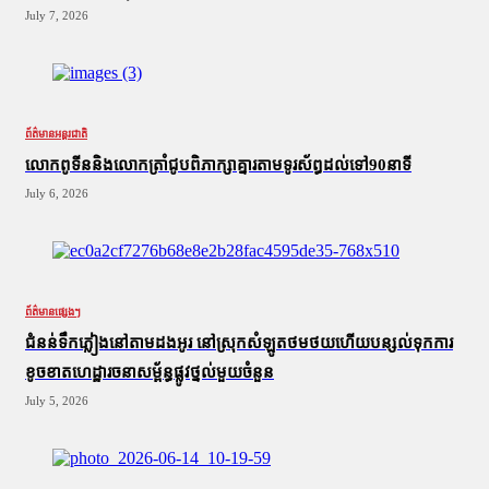
July 7, 2026
ព័ត៌មានអន្តរជាតិ
លោកពូទីននិងលោកត្រាំជូបពិភាក្សាគ្នារតាមទូរស័ព្ធដល់ទៅ90នាទី
July 6, 2026
ព័ត៌មានផ្សេងៗ
ជំនន់​ទឹកភ្លៀង​នៅ​តាម​ដងអូរ​ នៅ​ស្រុក​សំឡូត​ថមថយ​ហើយ​បន្សល់​ទុក​ការ​
ខូចខាត​ហេដ្ឋារចនាសម្ព័ន្ធ​ផ្លូវថ្នល់​មួយ​ចំនួន
July 5, 2026