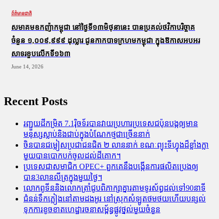
ព័ត៌មានជាតិ
សមាគមឧកញ៉ាកម្ពុជា នៅថ្ងៃទី១៣មិថុនានេះ បានប្រគល់ថវិកាបរិច្ចាគ
ចំនួន ១,០០៩,៩៩៩ ដុល្លារ ជូនកាកបាទក្រហមកម្ពុជា ក្នុងឱកាសអបអរ
សាទរខួបលើកទី១៦៣
June 14, 2026
Recent Posts
រញ្ជួយដីកម្រិត​ 7.1រ៉ិចទ័របានវាយប្រហារប្រទេសជប៉ុនបង្កឲ្យមាន
មនុស្សស្លាប់​និង​ជាប់ក្នុងបំណែកថ្មជាច្រើននាក់
ចិនបានជម្លៀសប្រជាជនជិត ២ លាននាក់ ខណៈព្យុះទីហ្វុងដ៏ខ្លាំងក្លា
មួយបានបោកបក់ចូលដល់ដីគោក។
ប្រទេសជាសមាជិក OPEC+​ ពួកគេនឹងបង្កើនការផលិតប្រេងឲ្យ
បាន3លានលីត្រក្នុងមួយថ្ងៃ។
លោកពូទីននិងលោកត្រាំជូបពិភាក្សាគ្នារតាមទូរស័ព្ធដល់ទៅ90នាទី
ជំនន់​ទឹកភ្លៀង​នៅ​តាម​ដងអូរ​ នៅ​ស្រុក​សំឡូត​ថមថយ​ហើយ​បន្សល់​
ទុក​ការ​ខូចខាត​ហេដ្ឋារចនាសម្ព័ន្ធ​ផ្លូវថ្នល់​មួយ​ចំនួន