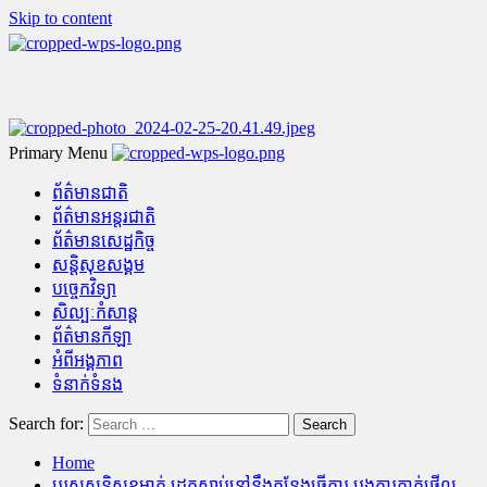
Skip to content
Primary Menu
ព័ត៌មានជាតិ
ព័ត៌មានអន្តរជាតិ
ព័ត៌មានសេដ្ឋកិច្ច
សន្តិសុខសង្គម
បច្ចេកវិទ្យា
សិល្បៈកំសាន្ត
ព័ត៌មានកីឡា
អំពីអង្គភាព
ទំនាក់ទំនង
Search for:
Home
បុរសសន្តិសុខម្នាក់ ដេកស្លាប់នៅនឹងកន្លែងធ្វើការ បង្កការភ្ញាក់ផ្អើល