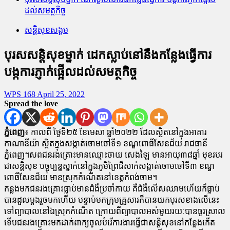
ដល់សមត្ថកិច្ច
សន្តិសុខសង្គម
បុរសសន្តិសុខម្នាក់ ដេកស្លាប់នៅនឹងកន្លែងធ្វើការ
បង្កការភ្ញាក់ផ្អើលដល់សមត្ថកិច្ច
WPS 168
April 25, 2022
Spread the love
ភ្នំពេញ
៖ កាលពី ថ្ងៃទី២៥ ខែមេសា ឆ្នាំ២០២២ ដែលស្ថិតនៅក្នុងអាគារ
កាណាឌីយ៉ា ស្ថិតក្នុងសង្កាត់ចោមចៅទី១ ខណ្ឌពោធិ៍សែនជ័យ រាជធានី
ភ្នំពេញ។សពជនរងគ្រោះមានឈ្មោះចាយ សេងឡៃ មានអាយុ៣៨ឆ្នាំ មុខរបរ
ជាសន្តិសុខ បច្ចុប្បន្នស្នាក់នៅក្នុងភូមិព្រៃជីសាក់សង្កាត់ចោមចៅទី៣ ខណ្ឌ
ពោធិ៍សែនជ័យ មានស្រុកកំណើតនៅខេត្តកំពង់ចាម។
កន្លងមកជនរងគ្រោះធ្លាប់មានជំងឺប្រចាំកាយ គឺជំងឺលើសឈាមហើយក៏ធ្លាប់
បានដួលម្ដងរួចមកហើយ បន្ទាប់មកក្រុមគ្រួសារក៏បានយកបុរសខាងលើនេះ
ទៅព្យាបាលនៅឯស្រុកកំណើត ក្រោយពីព្យាបាលអស់មួយរយៈបានធូរស្រាល
ទើបជនរងគ្រោះមកដាក់ពាក្យចូលបំរើការងារធ្វើជាសន្តិសុខនៅកន្លែងកើត