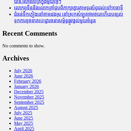
បាន3លានលីត្រក្នុងមួយថ្ងៃ។
លោកពូទីននិងលោកត្រាំជូបពិភាក្សាគ្នារតាមទូរស័ព្ធដល់ទៅ90នាទី
ជំនន់​ទឹកភ្លៀង​នៅ​តាម​ដងអូរ​ នៅ​ស្រុក​សំឡូត​ថមថយ​ហើយ​បន្សល់​
ទុក​ការ​ខូចខាត​ហេដ្ឋារចនាសម្ព័ន្ធ​ផ្លូវថ្នល់​មួយ​ចំនួន
Recent Comments
No comments to show.
Archives
July 2026
June 2026
February 2026
January 2026
December 2025
November 2025
September 2025
August 2025
July 2025
June 2025
May 2025
April 2025