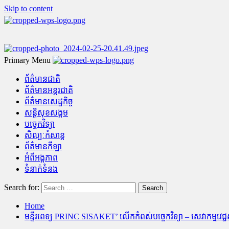
Skip to content
Primary Menu
ព័ត៌មានជាតិ
ព័ត៌មានអន្តរជាតិ
ព័ត៌មានសេដ្ឋកិច្ច
សន្តិសុខសង្គម
បច្ចេកវិទ្យា
សិល្បៈកំសាន្ត
ព័ត៌មានកីឡា
អំពីអង្គភាព
ទំនាក់ទំនង
Search for:
Home
មន្ទីរពេទ្យ PRINC SISAKET’ លើកកំពស់បច្ចេកវិទ្យា – សេវាកម្មវេជ្ជសា