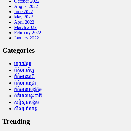
October 2022
August 2022
June 2022
May 2022
April 2022
March 2022
February 2022
January 2022
Categories
បច្ចេកវិទ្យា
ព័ត៌មានកីឡា
ព័ត៌មានជាតិ
ព័ត៌មានផ្សេងៗ
ព័ត៌មានសេដ្ឋកិច្ច
ព័ត៌មានអន្តរជាតិ
សន្តិសុខសង្គម
សិល្បៈកំសាន្ត
Trending