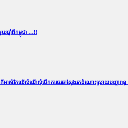
ឆ្នាំពីកម្ពុជា …!!
ពីភាគីអាម៉េរិកលើសំណើសុំបើកការចរចាស្វែងរកដំណោះស្រាយបញ្ហាពន្