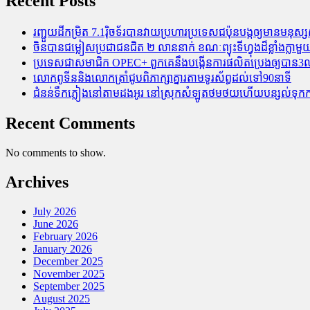
Recent Posts
រញ្ជួយដីកម្រិត​ 7.1រ៉ិចទ័របានវាយប្រហារប្រទេសជប៉ុនបង្កឲ្យមានមនុស្សស្
ចិនបានជម្លៀសប្រជាជនជិត ២ លាននាក់ ខណៈព្យុះទីហ្វុងដ៏ខ្លាំងក្
ប្រទេសជាសមាជិក OPEC+​ ពួកគេនឹងបង្កើនការផលិតប្រេងឲ្យបាន3លាន
លោកពូទីននិងលោកត្រាំជូបពិភាក្សាគ្នារតាមទូរស័ព្ធដល់ទៅ90នាទី
ជំនន់​ទឹកភ្លៀង​នៅ​តាម​ដងអូរ​ នៅ​ស្រុក​សំឡូត​ថមថយ​ហើយ​បន្សល់​ទុក​ការ​ខ
Recent Comments
No comments to show.
Archives
July 2026
June 2026
February 2026
January 2026
December 2025
November 2025
September 2025
August 2025