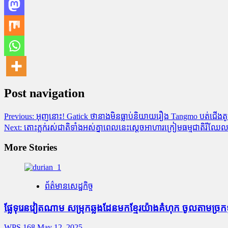
Post navigation
Previous:
អុញនោះ! Gatick ថានាងមិនធ្លាប់និយាយរឿង Tangmo បត់ជើងតូច
Next:
តោះភ្លក់រស់ជាតិទាំងអស់គ្នាពេលនេះស្តេចអាហារក្រៀមធម្មជាតិរី
More Stories
ព័ត៌មានសេដ្ឋកិច្ច
ផ្លែ​ទុរេន​វៀតណាម សម្រុក​ឆ្លង​ដែន​មក​ខ្មែរ​យ៉ាង​គំហុក ចូល​តាម​ច្រក​ទ្វារ​
WPS 168
May 12, 2025