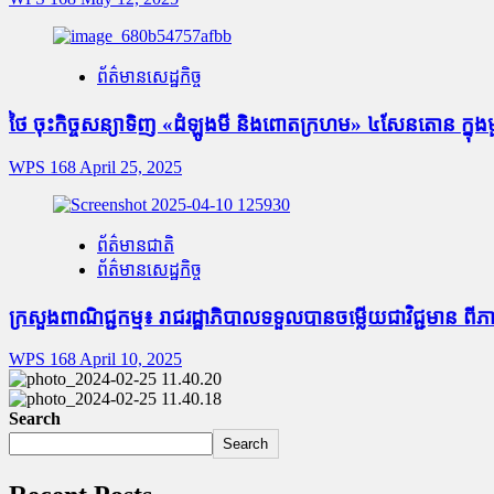
ព័ត៌មានសេដ្ឋកិច្ច
ថៃ ចុះកិច្ចសន្យាទិញ «ដំឡូងមី និងពោតក្រហម» ៤សែនតោន ក្នុងមួយ
WPS 168
April 25, 2025
ព័ត៌មានជាតិ
ព័ត៌មានសេដ្ឋកិច្ច
ក្រសួងពាណិជ្ជកម្ម៖ រាជរដ្ឋាភិបាលទទួលបានចម្លើយជាវិជ្ជមាន 
WPS 168
April 10, 2025
Search
Search