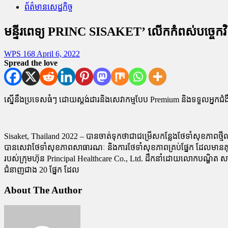
ព័ត៌មានសេដ្ឋកិច្ច
មន្ទីរពេទ្យ PRINC SISAKET’ លើកកំពស់បច្ចេកវិទ្យា 
WPS 168
April 6, 2022
Spread the love
ស្នើនឹងប្រទេសធំៗ ដោយស្តង់ដារនិងសេវាកម្មបែប Premium និងទទួលអ្នកជ
Sisaket, Thailand 2022 – បានចាត់ទុកថាជាជម្រើសកន្លែងថែទាំសុខភាពថ
បានសេវាថែទាំសុខភាពសាធារណៈ និងការថែទាំសុខភាពគ្រប់ផ្នែក ដែលមានគុណ
របស់ក្រុមហ៊ុន Principal Healthcare Co., Ltd. ដឹកនាំដោយលោកបណ្ឌិត សាធ
ជំនាញជាង 20 ផ្នែក ដែល
About The Author