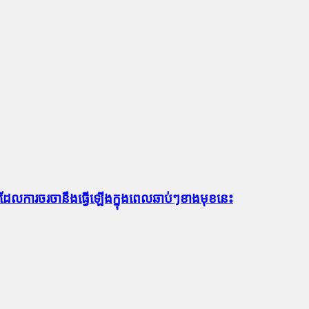
ធ ដែលការចរចានឹងធ្វើឡើងក្នុងពេលឆាប់ៗខាងមុខនេះ