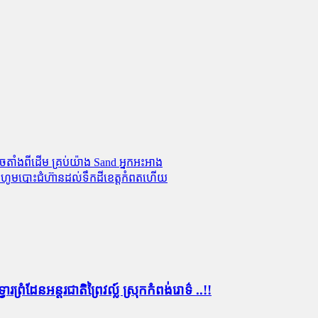
តាំងពីដើម គ្រប់យ៉ាង Sand អ្នកអះអាង
ឈែលហូមបោះជំហ៊ានដល់ទឹកដីខេត្តកំពតហើយ
ព្រំដែន​អន្តរជាតិព្រៃ​វ​ល្ល៍ ស្រុក​កំពង់​រោ​ទ៌ ..!!