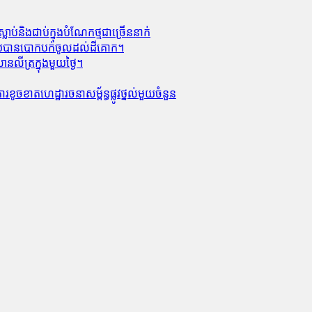
លាប់​និង​ជាប់ក្នុងបំណែកថ្មជាច្រើននាក់
លាមួយបានបោកបក់ចូលដល់ដីគោក។
លីត្រក្នុងមួយថ្ងៃ។
ូចខាត​ហេដ្ឋារចនាសម្ព័ន្ធ​ផ្លូវថ្នល់​មួយ​ចំនួន