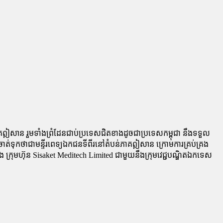
ឦសាន រួមទាំងព្រំដែនជាប់ប្រទេសជិតខាងដូចជាប្រទេសកម្ពុជា នឹងទទួល
ត់ទុកថាជាមន្ទីរពេទ្យឯកជនទីពីរនៅតំបន់ភាគឦសាន ក្រោមការគ្រប់គ្រង
ង ក្រុមហ៊ុន Sisaket Meditech Limited ជាមួយនឹងក្រុមវេជ្ជបណ្ឌិតឯកទេស