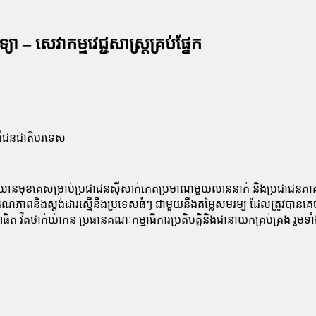
– សេវាកម្មវេជ្ជសាស្រ្តគ្រប់ផ្នែក
ំងឺជនជាតិបរទេស
្មីឈានមុខគេសម្រាប់ប្រជាជនស៊ីសាក់កេតប្រមាណមួយលាននាក់ និងប្រជាជនភាគ
ភាពនិងស្តង់ដារស្មើនឹងប្រទេសធំៗ ជាមួយនឹងតម្លៃសមរម្យ ដែលត្រូវបានគេចា
ិត វីតថាក់យ៉ាកន ប្រធានគណៈកម្មាធិការប្រតិបត្តិនិងជានាយកគ្រប់គ្រង រួមទាំ