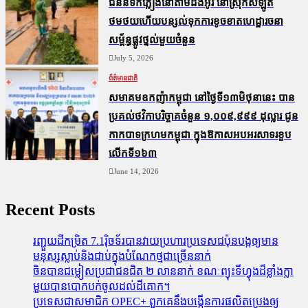
ជំនន់​ទឹកភ្លៀង​នៅ​តាម​ដងអូរ​ នៅ​ស្រុក​សំឡូត​
ថមថយ​ហើយ​បន្សល់​ទុក​ការ​ខូចខាត​ហេដ្ឋារចនា
សម្ព័ន្ធ​ផ្លូវថ្នល់​មួយ​ចំនួន
July 5, 2026
ព័ត៌មានជាតិ
សមាគមឧកញ៉ាកម្ពុជា នៅថ្ងៃទី១៣មិថុនានេះ បាន
ប្រគល់ថវិកាបរិច្ចាគចំនួន ១,០០៩,៩៩៩ ដុល្លារ ជូន
កាកបាទក្រហមកម្ពុជា ក្នុងឱកាសអបអរសាទរខួប
លើកទី១៦៣
June 14, 2026
Recent Posts
រញ្ជួយដីកម្រិត​ 7.1រ៉ិចទ័របានវាយប្រហារប្រទេសជប៉ុនបង្កឲ្យមាន
មនុស្សស្លាប់​និង​ជាប់ក្នុងបំណែកថ្មជាច្រើននាក់
ចិនបានជម្លៀសប្រជាជនជិត ២ លាននាក់ ខណៈព្យុះទីហ្វុងដ៏ខ្លាំងក្លា
មួយបានបោកបក់ចូលដល់ដីគោក។
ប្រទេសជាសមាជិក OPEC+​ ពួកគេនឹងបង្កើនការផលិតប្រេងឲ្យ