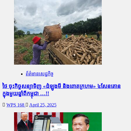
ព័ត៌មានសេដ្ឋកិច្ច
ថៃ ចុះកិច្ចសន្យាទិញ «ដំឡូងមី និងពោតក្រហម» ៤សែនតោន
ក្នុងមួយឆ្នាំពីកម្ពុជា …!!
WPS 168
April 25, 2025