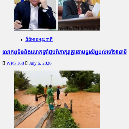
ព័ត៌មានអន្តរជាតិ
លោកពូទីននិងលោកត្រាំជូបពិភាក្សាគ្នារតាមទូរស័ព្ធដល់ទៅ90នាទី
WPS 168
July 6, 2026