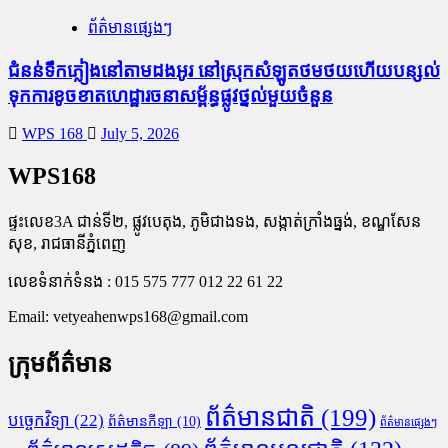
ព័ត៌មានផ្សេងៗ
ជំនន់​ទឹកភ្លៀង​នៅ​តាម​ដងអូរ​ នៅ​ស្រុក​សំឡូត​ថមថយ​ហើយ​បន្សល់​
ទុក​ការ​ខូចខាត​ហេដ្ឋារចនាសម្ព័ន្ធ​ផ្លូវថ្នល់​មួយ​ចំនួន
WPS 168
July 5, 2026
WPS168
ផ្ទះលេខ3A ជាន់ទី២, ផ្លូវបេតុង, ភូមិជាងទង, សង្កាត់ក្រាំងធ្នង់, ខណ្ឌសែន
សុខ, រាជធានីភ្នំពេញ
លេខទំនាក់ទំនង : 015 575 777 012 22 61 22
Email:
vetyeahenwps168@gmail.com
ក្រុមព័ត៌មាន
ព័ត៌មានជាតិ
(199)
បច្ចេកវិទ្យា
(22)
ព័ត៌មានកីឡា
(10)
ព័ត៌មានផ្សេងៗ