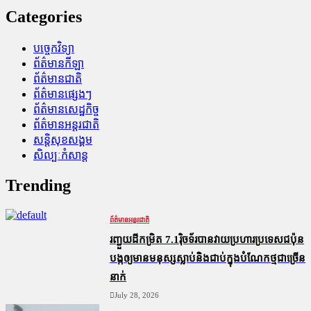
Categories
បច្ចេកវិទ្យា
ព័ត៌មានកីឡា
ព័ត៌មានជាតិ
ព័ត៌មានផ្សេងៗ
ព័ត៌មានសេដ្ឋកិច្ច
ព័ត៌មានអន្តរជាតិ
សន្តិសុខសង្គម
សិល្បៈកំសាន្ត
Trending
ព័ត៌មានអន្តរជាតិ
រញ្ជួយដីកម្រិត​ 7.1រ៉ិចទ័របានវាយប្រហារប្រទេសជប៉ុន
បង្កឲ្យមានមនុស្សស្លាប់​និង​ជាប់ក្នុងបំណែកថ្មជាច្រើន
នាក់
July 28, 2026