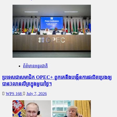
ព័ត៌មានអន្តរជាតិ
ប្រទេសជាសមាជិក OPEC+​ ពួកគេនឹងបង្កើនការផលិតប្រេងឲ្យ
បាន3លានលីត្រក្នុងមួយថ្ងៃ។
WPS 168
July 7, 2026