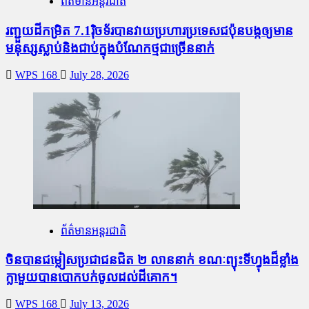
ព័ត៌មានអន្តរជាតិ
រញ្ជួយដីកម្រិត​ 7.1រ៉ិចទ័របានវាយប្រហារប្រទេសជប៉ុនបង្កឲ្យមាន
មនុស្សស្លាប់​និង​ជាប់ក្នុងបំណែកថ្មជាច្រើននាក់
WPS 168
July 28, 2026
ព័ត៌មានអន្តរជាតិ
ចិនបានជម្លៀសប្រជាជនជិត ២ លាននាក់ ខណៈព្យុះទីហ្វុងដ៏ខ្លាំង
ក្លាមួយបានបោកបក់ចូលដល់ដីគោក។
WPS 168
July 13, 2026