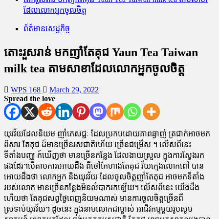
ដែលលោកអ្នកចូលចិត្ត
ព័ត៌មានសេដ្ឋកិច្ច
តោះរួសរាន់ មកញាំតែគុជ Yaun Tea Taiwan
milk tea តាមសាខាដែលលោកអ្នកចូលចិត្ត
WPS 168
March 29, 2022
Spread the love
យុវវ័យដែលនិយម ញាំភេសជ្ជៈ ដែលប្រកបដោយភាពឆ្ងាញ់ ត្រជាក់អាចមក
ពិសារ តែគុជ ដ៍មានច្រើនរសជាតិហើយ ច្រើនជម្រើស ។ លើសពីនេះ
ទីតាំងបញ្ឈ ក៍ឃើញថា មានច្រើនកន្លែង ដែលងាយស្រួល ក្នុងការស្វែងរក
ផងដែរ។បើតាមការអោយដឹង ពីថៅកែហាងតែគុជ វ័យក្មេងលោកពៅ បាន
អោយដឹងថា លោកអ្នក និងយុវវ័យ ដែលចូលចិត្តញាំតែគុជ អាចមកទីតាំង
របស់លោក មានច្រើនកន្លែងមិនលំបាករកឡើយ។ លើសពីនេះ យើងដឹង
ហើយថា តែគុជសព្វថ្ងៃពេញនិយមណាស់ មានការចូលចិត្តច្រើនពី
ស្រទាប់យុវវ័យ។ ដូចនេះ ក្នុងនាមលោកជាម្ចាស់ អាជីវកម្មមួយរូបសូម