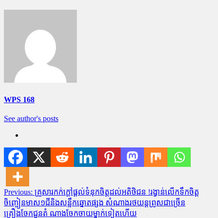
WPS 168
See author's posts
Post
Previous:
គ្រួសារកក់ក្តៅផ្តល់ទំនុកចិត្តដល់អតិថិជន !រង្វាន់លើកទឹកចិត្ត
ចិញ្ចៀនមាស១ជីនិងសន្លឹកឆ្នោតផ្សង សំណាងរថយន្តព្រូសជាច្រើន
navigation
គ្រឿងចែកជួនតំ ណាងចែកចាយម្នាក់ទៀតហើយ