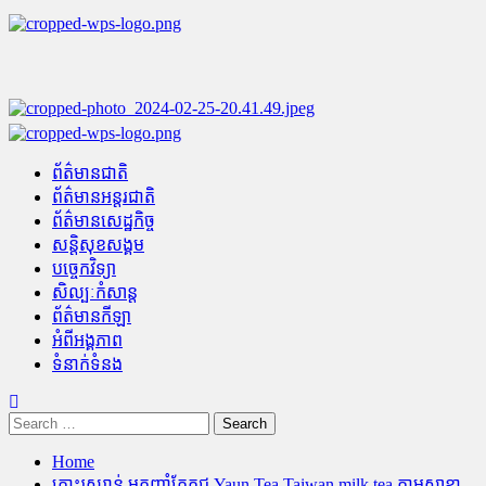
Skip
to
content
Primary
Menu
ព័ត៌មានជាតិ
ព័ត៌មានអន្តរជាតិ
ព័ត៌មានសេដ្ឋកិច្ច
សន្តិសុខសង្គម
បច្ចេកវិទ្យា
សិល្បៈកំសាន្ត
ព័ត៌មានកីឡា
អំពីអង្គភាព
ទំនាក់ទំនង
Search
for:
Home
តោះរួសរាន់ មកញាំតែគុជ Yaun Tea Taiwan milk tea តាមសាខា