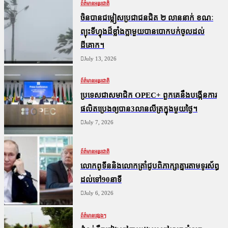
ព័ត៌មានអន្តរជាតិ
ចិនបានជម្លៀសប្រជាជនជិត ២ លាននាក់ ខណៈ
ព្យុះទីហ្វុងដ៏ខ្លាំងក្លាមួយបានបោកបក់ចូលដល់
ដីគោក។
July 13, 2026
ព័ត៌មានអន្តរជាតិ
ប្រទេសជាសមាជិក OPEC+​ ពួកគេនឹងបង្កើនការ
ផលិតប្រេងឲ្យបាន3លានលីត្រក្នុងមួយថ្ងៃ។
July 7, 2026
ព័ត៌មានអន្តរជាតិ
លោកពូទីននិងលោកត្រាំជូបពិភាក្សាគ្នារតាមទូរស័ព្ធ
ដល់ទៅ90នាទី
July 6, 2026
ព័ត៌មានផ្សេងៗ