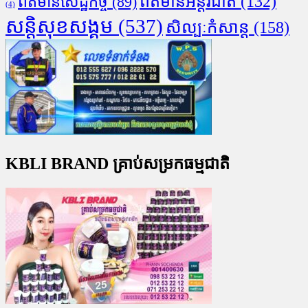
ព័ត៌មានអន្តរជាតិ
(132)
ព័ត៌មានសេដ្ឋកិច្ច
(89)
(4)
សន្តិសុខសង្គម
(537)
សិល្បៈកំសាន្ត
(158)
KBLI BRAND គ្រាប់សម្រកធម្មជាតិ