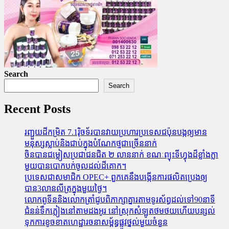
Search
Search
Recent Posts
រញ្ជួយដីកម្រិត​ 7.1រ៉ិចទ័របានវាយប្រហារប្រទេសជប៉ុនបង្កឲ្យមាន
មនុស្សស្លាប់​និង​ជាប់ក្នុងបំណែកថ្មជាច្រើននាក់
ចិនបានជម្លៀសប្រជាជនជិត ២ លាននាក់ ខណៈព្យុះទីហ្វុងដ៏ខ្លាំងក្លា
មួយបានបោកបក់ចូលដល់ដីគោក។
ប្រទេសជាសមាជិក OPEC+​ ពួកគេនឹងបង្កើនការផលិតប្រេងឲ្យ
បាន3លានលីត្រក្នុងមួយថ្ងៃ។
លោកពូទីននិងលោកត្រាំជូបពិភាក្សាគ្នារតាមទូរស័ព្ធដល់ទៅ90នាទី
ជំនន់​ទឹកភ្លៀង​នៅ​តាម​ដងអូរ​ នៅ​ស្រុក​សំឡូត​ថមថយ​ហើយ​បន្សល់​
ទុក​ការ​ខូចខាត​ហេដ្ឋារចនាសម្ព័ន្ធ​ផ្លូវថ្នល់​មួយ​ចំនួន