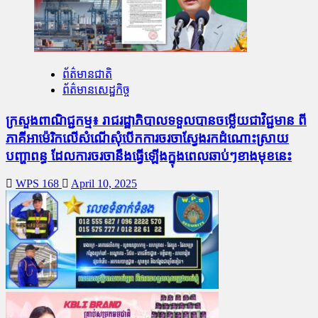
ព័ត៌មានជាតិ
ព័ត៌មានសេដ្ឋកិច្ច
ក្រសួងពាណិជ្ជកម្ម៖ រាជរដ្ឋាភិបាលទទួលបានចម្លើយជាវិជ្ជមាន ពី
ភាគីអាម៉េរិកលើសំណើសុំបើកការចរចាស្វែងរកដំណោះស្រាយ
បញ្ហាពន្ធ ដែលការចរចានឹងធ្វើឡើងក្នុងពេលឆាប់ៗខាងមុខនេះ
WPS 168
April 10, 2025