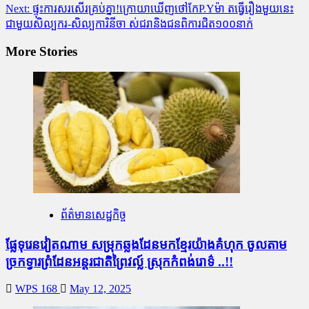
Next:
ផ្ទុះការសរសើរគ្រប់គ្នា!ក្រោយាឃើញថៅកែP.Yម៉ា តធ្វើរឿងមួយនេះ
ជាមួយសិល្បករ-សិល្បការិនីចា ស់ជរានិងជនពិការជិត១០០នាក់
More Stories
ព័ត៌មានសេដ្ឋកិច្ច
ផ្លែ​ទុរេន​វៀតណាម សម្រុក​ឆ្លង​ដែន​មក​ខ្មែរ​យ៉ាង​គំហុក ចូល​តាម​
ច្រក​ទ្វារ​ព្រំដែន​អន្តរជាតិព្រៃ​វ​ល្ល៍ ស្រុក​កំពង់​រោ​ទ៌ ..!!
WPS 168
May 12, 2025