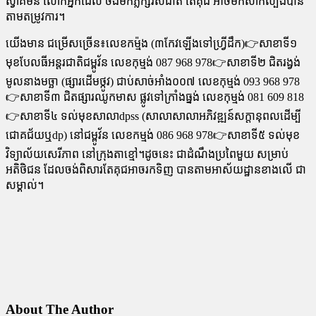
ស្វាគមន៍ លោកអ្នកដែល ចង់មកភ្លក្សរសជាតិ តែគុជ អាចមកសាកល្បងបាន
តាមតម្រូវការ។
យើងមាន ជម្រើសច្រើន៖លេខកម្ម៉ង (៣កែវឡើងទៅហ្រ្វីដឹក)👉សាខាទី១
មុខបែលធីអន្តរជាតិជម្ពូវ័ន លេខកុម្មង់ 087 968 978👉សាខាទី២ ជិតរង្វង់
មូលនាងមច្ឆា (ផ្សារដើមថ្កូវ) ជាប់សាច់អាំង០០៧ លេខកុម្មង់ 093 968 978
👉សាខាទី៣ ជិតផ្សារឈូកមាស ផ្លូវទៅក្រាំងធ្នង់ លេខកុម្មង់ 081 609 818
👉សាខាទី៤ ទល់មុខសាលាdpss (សាលាសាលាអភិវឌ្ឍន៍សក្តានុពលដើម្បី
ជោគជ័យឬdp) នៅជម្ពូវ័ន លេខកម្មង់ 086 968 978👉សាខាទី៥ ទល់មុខ
វិទ្យាល័យសេរីភាព នៅក្រុងតាខ្មៅ។ដូចនេះ ជាដំណឹងប្រពៃមួយ សម្រាប់
អតិថិជន ដែលចង់ពិសារតែគុជអាចរកទិញ បានតាមអាស័យដ្ឋានខាងលើ ជា
សម្គាល់។
About The Author