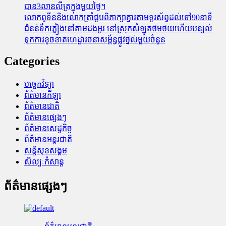
បាន3លានលីត្រក្នុងមួយថ្ងៃ។
លោកពូទីននិងលោកត្រាំជូបពិភាក្សាគ្នារតាមទូរស័ព្ធដល់ទៅ90នាទី
ជំនន់​ទឹកភ្លៀង​នៅ​តាម​ដងអូរ​ នៅ​ស្រុក​សំឡូត​ថមថយ​ហើយ​បន្សល់​
ទុក​ការ​ខូចខាត​ហេដ្ឋារចនាសម្ព័ន្ធ​ផ្លូវថ្នល់​មួយ​ចំនួន
Categories
បច្ចេកវិទ្យា
ព័ត៌មានកីឡា
ព័ត៌មានជាតិ
ព័ត៌មានផ្សេងៗ
ព័ត៌មានសេដ្ឋកិច្ច
ព័ត៌មានអន្តរជាតិ
សន្តិសុខសង្គម
សិល្បៈកំសាន្ត
ព័ត៌មានផ្សេងៗ