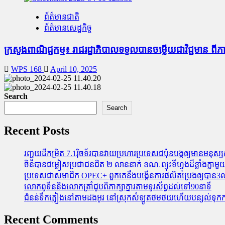
ព័ត៌មានជាតិ
ព័ត៌មានសេដ្ឋកិច្ច
ក្រសួងពាណិជ្ជកម្ម៖ រាជរដ្ឋាភិបាលទទួលបានចម្លើយជាវិជ្ជមាន 
WPS 168
April 10, 2025
Search
Search
Recent Posts
រញ្ជួយដីកម្រិត​ 7.1រ៉ិចទ័របានវាយប្រហារប្រទេសជប៉ុនបង្កឲ្យមានមនុស្សស្
ចិនបានជម្លៀសប្រជាជនជិត ២ លាននាក់ ខណៈព្យុះទីហ្វុងដ៏ខ្លាំងក្
ប្រទេសជាសមាជិក OPEC+​ ពួកគេនឹងបង្កើនការផលិតប្រេងឲ្យបាន3លាន
លោកពូទីននិងលោកត្រាំជូបពិភាក្សាគ្នារតាមទូរស័ព្ធដល់ទៅ90នាទី
ជំនន់​ទឹកភ្លៀង​នៅ​តាម​ដងអូរ​ នៅ​ស្រុក​សំឡូត​ថមថយ​ហើយ​បន្សល់​ទុក​ការ​ខ
Recent Comments