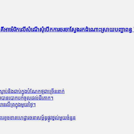
ពីភាគីអាម៉េរិកលើសំណើសុំបើកការចរចាស្វែងរកដំណោះស្រាយបញ្ហាពន្
លាប់​និង​ជាប់ក្នុងបំណែកថ្មជាច្រើននាក់
លាមួយបានបោកបក់ចូលដល់ដីគោក។
លីត្រក្នុងមួយថ្ងៃ។
ូចខាត​ហេដ្ឋារចនាសម្ព័ន្ធ​ផ្លូវថ្នល់​មួយ​ចំនួន