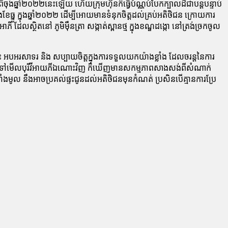
ចុងឆ្នាំ២០២២នេះឡើយ ហើយក្រុមហ៊ុនក៏ធ្វើប័ណ្ណបំបែកក្បាលដីជាបន្តបន្ទាប់
ូ ក្នុងឆ្នាំ២០២២ ដើម្បីអោយមានទំនុកចិត្តដល់គ្រប់អតិថិជន ក្រោយការ
លស្ថិតនៅ ភូមិម៉ឺនត្រា សង្កាត់ស្ពានថ្ម ក្នុងខណ្ឌដង្កោ នៅត្រង់ច្រកចូល
 អបអរសាទរ និង សប្បាយចិត្តក្នុងការទទួលយកយ៉ាងខ្លាំង ដែលចរន្តនៃការ
រឡេកទៅមើលបុរីវីអាយភីឯណោះវិញ ក៏ឃើញមានសកម្មភាពសាងសង់ពីសំណាក់
ងមូល នឹងអាចប្រគល់ផ្ទះជូនដល់អតិថិជនមុនកំណត់ ប្រសិនបើគ្មានការប្រែ