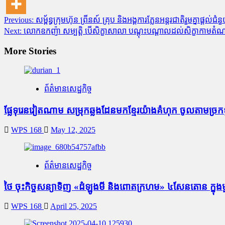
Post
Previous:
សម្ព័ន្ធក្រុមហ៊ុន ព្រីនស៍ គ្រុប និង​អង្គការ​ភ្លែន​អន្តរជាតិ​​រួម​គ្នា​
Next:
លោកឧកញ៉ា សម្បត្តិ បើសិក្ខាសាលា បណ្តុះបណ្តាលដល់សិក្ខាកាមតំណ
navigation
More Stories
ព័ត៌មានសេដ្ឋកិច្ច
ផ្លែ​ទុរេន​វៀតណាម សម្រុក​ឆ្លង​ដែន​មក​ខ្មែរ​យ៉ាង​គំហុក ចូល​តាម​ច្រក​ទ្វារ​
WPS 168
May 12, 2025
ព័ត៌មានសេដ្ឋកិច្ច
ថៃ ចុះកិច្ចសន្យាទិញ «ដំឡូងមី និងពោតក្រហម» ៤សែនតោន ក្នុងមួយ
WPS 168
April 25, 2025