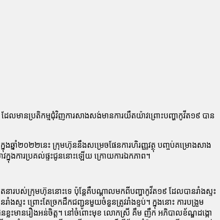
ន ដែលមានប្រតិកម្មជុំវិញការសាងសង់មានការយឺតយ៉ាវព្រោះបញ្ហាកូវីត១៩ បាន
។
ងឆ្នាំ២០២២នេះ ក្រុមហ៊ុននឹងសម្រេចផែនការហិរញ្ញវត្ថុ បញ្ចប់គម្រោងសាង
តយ៉ាវក្នុងការប្រគល់ផ្ទះជូននោះឡើយ ក្រោយការឯកភាព។
បស់ក្រុមហ៊ុននោះទេ ប៉ុន្តែគឺបណ្ដាលមកពីបញ្ហាកូវីត១៩ ដែលបានរាំងស្ទះ
ស្ទះ ព្រោះតែច្រកដឹកជញ្ជូនមួយចំនួនត្រូវរាំងខ្ទប់។ ក្នុងនោះ ការបង្រួម
ជនខ្លះមានរឿងអន់ចិត្ត។ នៅចំពោះមុខ លោកស្រី គឹម ញឹក អភិបាលខ័ណ្ឌដង្កោ