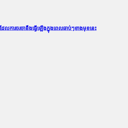
ធ ដែលការចរចានឹងធ្វើឡើងក្នុងពេលឆាប់ៗខាងមុខនេះ