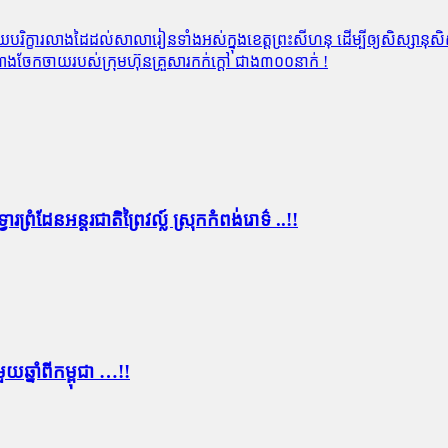
ផ្តល់​​ជំនួយ​​បរិក្ខារ​លាង​ដៃ​​ដល់​សាលារៀនទាំងអស់ក្នុង​ខេត្ត​ព្រះសីហនុ​ ដើម្បី​ឲ្យ​ស
ាងចែកចាយរបស់ក្រុមហ៊ុនគ្រួសារកក់ក្តៅ ជាង៣០០នាក់ !
ព្រំដែន​អន្តរជាតិព្រៃ​វ​ល្ល៍ ស្រុក​កំពង់​រោ​ទ៌ ..!!
ឆ្នាំពីកម្ពុជា …!!