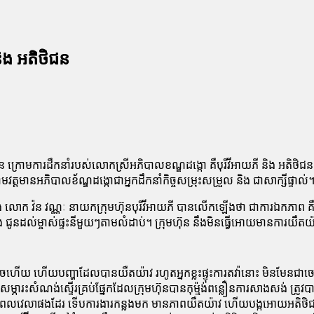
និង អតិថិជន
ន ក្រោមការដឹកនាំរបស់លោកស្រីអភិបាលខណ្ឌដង្កោ គឺបុរីវីអាយភី និង អតិថិជ
នអភិបាលខ័ណ្ឌដង្កោជាអ្នកដឹកនាំកិច្ចសម្រុះសម្រួល និង ជាសាក្សីផ្ទាល់
ោក វ៉ន វណ្ណៈ នាយកក្រុមហ៊ុនបុរីវីអាយភី បានលើកឡើងថា ជាការឯកភាព គឺក្នុ
រផង ជូនដល់ម្ចាស់ផ្ទះនីមួយៗតាមលំដាប់។ ក្រុមហ៊ុន នឹងមិនធ្វើអោយមានការយឺ
យ ហើយបញ្ហាដែលបានយឺតយ៉ាវ រហូតអ្នកខ្លះផ្ទុះការតវ៉ានោះ មិនមែនជាចេតនារ
រះសំណង់ស្ទើរគ្រប់ផ្នែកដែលក្រុមហ៊ុនបានកុម្ម៉ង់ពន្លឿនការសាងសង់ ត្រូវបានរាំង
្រូវប្រើពេលវេលាផងដែរ ទើបការងារកន្លងមក មានភាពយឺតយ៉ាវ ហើយបង្កអោយអតិថិ