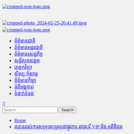
Skip
to
content
Primary
Menu
ព័ត៌មានជាតិ
ព័ត៌មានអន្តរជាតិ
ព័ត៌មានសេដ្ឋកិច្ច
សន្តិសុខសង្គម
បច្ចេកវិទ្យា
សិល្បៈកំសាន្ត
ព័ត៌មានកីឡា
អំពីអង្គភាព
ទំនាក់ទំនង
Search
for:
Home
ឈានដល់ការសម្រុះសម្រួលជាផ្លូវការ រវាងបុរី VIP និង អតិថិជន