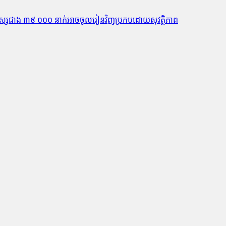
ិស្សានុសិស្សជាង​​ ៣៩ ០០០ នាក់​អាច​ចូល​រៀន​វិញ​ប្រកប​ដោយ​សុវត្ថិភាព​