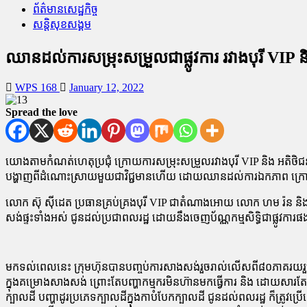
ព័ត៌មានសេដ្ឋកិច្ច
សន្តិសុខសង្គម
ឈានដល់ការសម្រុះសម្រួលជាផ្លូវការ រវាងបុរី VIP 
WPS 168
January 12, 2022
Spread the love
យោងតាមកំណត់ហេតុប្រជុំ ក្រោយការសម្រុះសម្រួលរវាងបុរី VIP និង អតិថិជ
បង្ហាញពីដំណោះស្រាយមួយជាវិជ្ជមានហើយ ដោយឈានដល់ការឯកភាព ក្រោមវត្តមា
លោក ស៊ុ ស៊ីដេត ប្រធានគ្រប់គ្រងបុរី VIP ជាតំណាងអោយ លោក ហម រ៉ន និង ល
សង់ផ្ទះទាំងអស់ ជូនដល់ប្រជាពលរដ្ឋ ដោយនឹងចេញប័ណ្ណកម្មសិទ្ធិជាផ្លូវកា
មកទល់ពេលនេះ ក្រុមហ៊ុនបានបញ្ចប់ការសាងសង់រួចរាល់លើសពី៨០ភាគរយរួចហើ
ក្នុងគម្រោងសាងសង់ ព្រោះតែបញ្ហាកម្មករមិនហ៊ានមកធ្វើការ និង ដោយសារតែសម្ភា
ក្បាលដី បញ្ហាដូរប្រភេទក្បាលដីក្នុងកាបំបែកក្បាលដី ជូនដល់ពលរដ្ឋ ក៏ត