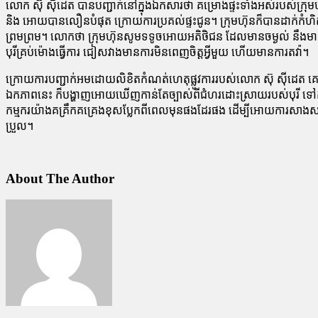
លោក ស៊ុ ស៊ីដេត បានបញ្ជាក់នៅក្នុងឯកសារថា គម្រោងផ្ទះទាំងអស់របស់ក្រុម
និង អោយបានលឿនបំផុត ក្រោយការប្រគល់ផ្ទះជូន។ ក្រុមហ៊ុនក៏បានដាក់កំហិត
ព្រមព្រម។ លោកថា ក្រុមហ៊ុនសូមទទូចអោយអតិថិជន ដែលមានចម្ងល់ នឹងមានបញ្ហា
បុរីគ្រប់ម៉ោងធ្វើការ ជៀសវាងមានការមិនពេញចិត្តអ្វីមួយ ហើយមានការតវ៉ា។
ក្រោយការបញ្ជាក់អមដោយលិខិតកំណត់ហេតុផ្លូវការរបស់លោក ស៊ុ ស៊ីដេត គេឃ
ឯកភាពនេះ ក៏បង្ហាញអោយឃើញកាន់តែច្បាស់ពីជំហរដោះស្រាយរបស់បុរី ទៅក
កម្មករយ៉ាងគគ្រឹកគគ្រេងខុសប្លែកពីពេលមុនផងដែរផង ដើម្បីអោយការសាងសង់រ
ប្រួល។
About The Author