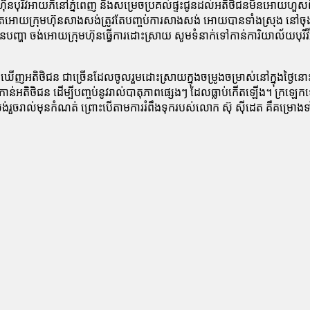
ហ៊ុនបុរីវីអាយភីនៅភ្នំពេញ នឹងសម្រេចប្រគល់ផ្ទះជូនដល់អតិថិជនមិនអោយហួសពី
អោយក្រុមហ៊ុនសាងសង់ត្រូវតែបញ្ចប់ការសាងសង់ អោយបានទាំងស្រុង នៅចុងខែធ្ន
 ចង់អោយក្រុមហ៊ុនធ្វើការដោះស្រាយ សូមទំនាក់ទៅកាន់ការិយាល័យបុរីវីអាភី ដែ
ើញអតិថិជន ជាច្រើនដែលចូលរួមដោះស្រាយក្នុងចម្រូងចម្រាស់នៅក្នុងថ្ងៃនោះ
ាន់អតិថិជន ដើម្បីបញ្ចប់នូវរាល់បាតុភាពផ្សេងៗ ដែលធ្លាប់កើតឡើង។ ក្
ួចរាល់មុនកំណត់ ព្រោះបើតាមការរំពឹងទុករបស់លោក ស៊ុ ស៊ីដេត គឺគម្រោងទាំ