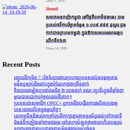
July 5, 2026
ព័ត៌មានជាតិ
សមាគមឧកញ៉ាកម្ពុជា នៅថ្ងៃទី១៣មិថុនានេះ បាន
ប្រគល់ថវិកាបរិច្ចាគចំនួន ១,០០៩,៩៩៩ ដុល្លារ ជូន
កាកបាទក្រហមកម្ពុជា ក្នុងឱកាសអបអរសាទរខួប
លើកទី១៦៣
June 14, 2026
Recent Posts
រញ្ជួយដីកម្រិត​ 7.1រ៉ិចទ័របានវាយប្រហារប្រទេសជប៉ុនបង្កឲ្យមាន
មនុស្សស្លាប់​និង​ជាប់ក្នុងបំណែកថ្មជាច្រើននាក់
ចិនបានជម្លៀសប្រជាជនជិត ២ លាននាក់ ខណៈព្យុះទីហ្វុងដ៏ខ្លាំងក្លា
មួយបានបោកបក់ចូលដល់ដីគោក។
ប្រទេសជាសមាជិក OPEC+​ ពួកគេនឹងបង្កើនការផលិតប្រេងឲ្យ
បាន3លានលីត្រក្នុងមួយថ្ងៃ។
លោកពូទីននិងលោកត្រាំជូបពិភាក្សាគ្នារតាមទូរស័ព្ធដល់ទៅ90នាទី
ជំនន់​ទឹកភ្លៀង​នៅ​តាម​ដងអូរ​ នៅ​ស្រុក​សំឡូត​ថមថយ​ហើយ​បន្សល់​
ទុក​ការ​ខូចខាត​ហេដ្ឋារចនាសម្ព័ន្ធ​ផ្លូវថ្នល់​មួយ​ចំនួន