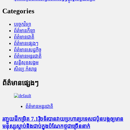
Categories
បច្ចេកវិទ្យា
ព័ត៌មានកីឡា
ព័ត៌មានជាតិ
ព័ត៌មានផ្សេងៗ
ព័ត៌មានសេដ្ឋកិច្ច
ព័ត៌មានអន្តរជាតិ
សន្តិសុខសង្គម
សិល្បៈកំសាន្ត
ព័ត៌មានផ្សេងៗ
ព័ត៌មានអន្តរជាតិ
រញ្ជួយដីកម្រិត​ 7.1រ៉ិចទ័របានវាយប្រហារប្រទេសជប៉ុនបង្កឲ្យមាន
មនុស្សស្លាប់​និង​ជាប់ក្នុងបំណែកថ្មជាច្រើននាក់