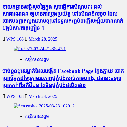
នាយកដ្ឋានសន្តិសុខផ្ទៃក្នុង សូមធ្វើការសំណូមពរ ដល់
សាធារណជន ឲ្យមានការប្រុងប្រយ័ត្ន ទៅលើជនខិលខូច ដែល
បោកបញ្ឆោតលួងលោមឲ្យទៅទទួលកញ្ចប់បញ្ញើសង្ស័យមានលាក់
បង្កប់សារធាតុញៀន ។
WPS 168
March 28, 2025
សន្តិសុខសង្គម
ចាប់ខ្លួនបុរសម្នាក់ដែលបង្កើត Facebook Page ក្លែងក្លាយ បោក
ប្រាស់អ្នកដទៃក្រោមរូបភាពផ្គត់ផ្គង់សាច់តាមហាង, ជននេះទទួល
ប្រាក់កក់ពីអតិថិជន តែមិនផ្គត់ផ្គង់ផលិតផល
WPS 168
March 24, 2025
សន្តិសុខសង្គម