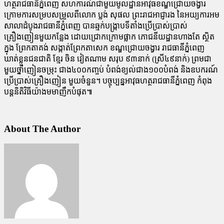
ហត្ថរាជធានីភ្នំពេញ សហការណ៍ជាមួយមូលដ្ឋានអាវុធខណ្ឌជ្រោយចង្វារ
ក្រោមការសម្របសម្រួលពីលេាក ប្លង់ សុផល ព្រះរាជអាជ្ញារង នៃអយ្យការអម
សាលាដំបូងរាជធានីភ្នំពេញ បានឆ្មក់បង្ក្រាបទីតាំងប្រើប្រាស់ប្រាស់
គ្រឿងញៀនមួយកន្លែង ដោយជ្រោកក្រោមផ្លាក ភោជនីយដ្ឋានហាងតែ ស្ថិត
ក្នុង ព្រែកតាគង់ សង្កាត់ព្រែកតាសេក ខណ្ឌជ្រោយចង្វារ រាជធានីភ្នំពេញ
ឃាត់ខ្លួនជនជាតិ ខ្មែរ ចិន វៀតណាម សរុប ៩៣នាក់ (ស្រី៤៩នាក់) ព្រមជា
មួយថ្នាំញៀនចម្រុះ ជាង៤០០កញ្ចប់ បំពង់ខ្យល់ជាង១០០បំពង់ និងឧបករណ៍
ប្រើប្រាស់គ្រឿងញៀន មួយចំនួន។ បច្ចុប្បន្នអាវុធហត្ថរាជធានីភ្នំពេញ កំពុង
បន្តនិតិវិធីយ៉ាងមមាញឹកបំផុត៕
About The Author