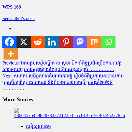
WPS 168
See author's posts
Post
Previous:
ឯកឧត្តមសន្តិបណ្ឌិត ស សុខា ដឹកនាំកិច្ចប្រជុំពង្រឹងការអនុវត្ត
សារាចរបញ្ឈប់ការផ្សព្វផ្សាយល្បែងសុីសងខុសច្បាប់! ……………
navigation
Next:
សមាគមសម្ព័ន្ធសារព័ត៌មានឯករាជ្យ រៀបចំពិធីប្រកាសសមាសភាព
ក្រុមប្រឹក្សាពិគ្រោះយោបល់ និងពិសាអាហារសាមគ្គី ប្រចាំឆ្នាំ២០២៤
……………
More Stories
សន្តិសុខសង្គម