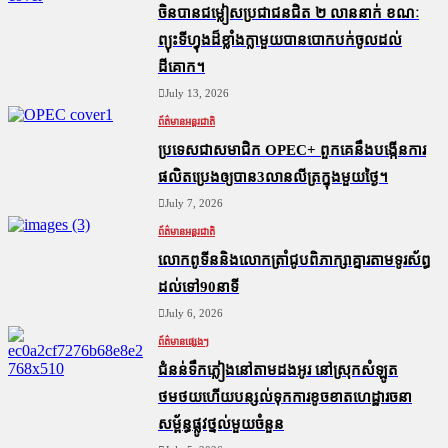
ចិនបានជម្លៀសប្រជាជនជិត ២ លាននាក់ ខណៈ
ព្យុះទីហ្វុងដ៏ខ្លាំងក្លាមួយបានបោកបក់ចូលដល់
ដីគោក។
July 13, 2026
ព័ត៌មានអន្តរជាតិ
ប្រទេសជាសមាជិក OPEC+​ ពួកគេនឹងបង្កើនការ
ផលិតប្រេងឲ្យបាន3លានលីត្រក្នុងមួយថ្ងៃ។
July 7, 2026
ព័ត៌មានអន្តរជាតិ
លោកពូទីននិងលោកត្រាំជូបពិភាក្សាគ្នារតាមទូរស័ព្ធ
ដល់ទៅ90នាទី
July 6, 2026
ព័ត៌មានផ្សេងៗ
ជំនន់​ទឹកភ្លៀង​នៅ​តាម​ដងអូរ​ នៅ​ស្រុក​សំឡូត​
ថមថយ​ហើយ​បន្សល់​ទុក​ការ​ខូចខាត​ហេដ្ឋារចនា
សម្ព័ន្ធ​ផ្លូវថ្នល់​មួយ​ចំនួន