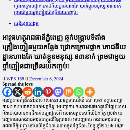
ជ្រោកក្រោមផ្លាក ភោជនីយដ្ឋានហាងតែ ឃាត់ខ្លួនមនុស្ស ៩៣នាក់
ព្រមជាមួយថ្នាំញៀនជាច្រើនរយកញ្ចប់!
សន្តិសុខសង្គម
អាវុធហត្ថរាជធានីភ្នំពេញ ឆ្មក់បង្ក្រាបទីតាំង
គ្រឿងញៀនមួយកន្លែង ជ្រោកក្រោមផ្លាក ភោជនីយ
ដ្ឋានហាងតែ ឃាត់ខ្លួនមនុស្ស ៩៣នាក់ ព្រមជាមួយ
ថ្នាំញៀនជាច្រើនរយកញ្ចប់!
WPS 168
December 6, 2024
Spread the love
អនុវត្តតាមគំរូដឹកនាំរបស់ លោកនាយឧត្តមសេនីយ៍ សៅ សុខា អគ្គមេបញ្ជា
ការរង កងយោធពលខេមរភូមិន្ទ មេបញ្ជាការ កងរាជអាវុធហត្ថលើផ្ទៃប្រទេស
និងដោយមានការដឹកនាំបញ្ជាផ្ទាល់ពី លោកឧត្តមសេនីយ៍ឯក រ័ត្ន ស្រ៊ាង មេ
បញ្ជាការរងកងរាជអាវុធហត្ថលើផ្ទៃប្រទេស មេបញ្ជាការ កងរាជអាវុធហត្ថ
រាជធានីភ្នំពេញ នៅយប់ថ្ងៃទី០៣ ឈានចូលថ្ងៃទី០៤ ខែធ្នូ ឆ្នាំ២០២៤ អាវុធ