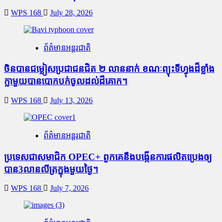
WPS 168
July 28, 2026
ព័ត៌មានអន្តរជាតិ
ចិនបានជម្លៀសប្រជាជនជិត ២ លាននាក់ ខណៈព្យុះទីហ្វុងដ៏ខ្លាំង
ក្លាមួយបានបោកបក់ចូលដល់ដីគោក។
WPS 168
July 13, 2026
ព័ត៌មានអន្តរជាតិ
ប្រទេសជាសមាជិក OPEC+​ ពួកគេនឹងបង្កើនការផលិតប្រេងឲ្យ
បាន3លានលីត្រក្នុងមួយថ្ងៃ។
WPS 168
July 7, 2026