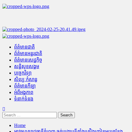
Skip
to
content
Primary
Menu
ព័ត៌មានជាតិ
ព័ត៌មានអន្តរជាតិ
ព័ត៌មានសេដ្ឋកិច្ច
សន្តិសុខសង្គម
បច្ចេកវិទ្យា
សិល្បៈកំសាន្ត
ព័ត៌មានកីឡា
អំពីអង្គភាព
ទំនាក់ទំនង
Search
for:
Home
អាវុធហត្ថរាជធានីភ្នំពេញ ឆ្មក់បង្ក្រាបទីតាំងគ្រឿងញៀនមួយកន្លែង