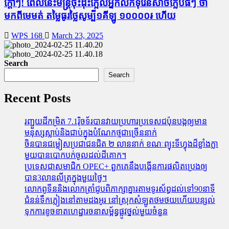
ក្តៅៗ! ពេលនេះមន្រ្តីចុះដុះក្អែលអ្នកលក់ទុរេនសាច់ក្លែបធំៗ ថា
មកពីមេមត់ តម្លៃធូរថ្លៃសូម្បី១គីឡូ ១០០០០៛ ហើយ
WPS 168
March 23, 2025
Search
Search
Recent Posts
រញ្ជួយដីកម្រិត​ 7.1រ៉ិចទ័របានវាយប្រហារប្រទេសជប៉ុនបង្កឲ្យមាន
មនុស្សស្លាប់​និង​ជាប់ក្នុងបំណែកថ្មជាច្រើននាក់
ចិនបានជម្លៀសប្រជាជនជិត ២ លាននាក់ ខណៈព្យុះទីហ្វុងដ៏ខ្លាំងក្លា
មួយបានបោកបក់ចូលដល់ដីគោក។
ប្រទេសជាសមាជិក OPEC+​ ពួកគេនឹងបង្កើនការផលិតប្រេងឲ្យ
បាន3លានលីត្រក្នុងមួយថ្ងៃ។
លោកពូទីននិងលោកត្រាំជូបពិភាក្សាគ្នារតាមទូរស័ព្ធដល់ទៅ90នាទី
ជំនន់​ទឹកភ្លៀង​នៅ​តាម​ដងអូរ​ នៅ​ស្រុក​សំឡូត​ថមថយ​ហើយ​បន្សល់​
ទុក​ការ​ខូចខាត​ហេដ្ឋារចនាសម្ព័ន្ធ​ផ្លូវថ្នល់​មួយ​ចំនួន