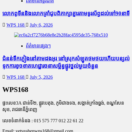
ព័ត៌មានអន្តរជាតិ
លោកពូទីននិងលោកត្រាំជូបពិភាក្សាគ្នារតាមទូរស័ព្ធដល់ទៅ90នាទី
WPS 168
July 6, 2026
ព័ត៌មានផ្សេងៗ
ជំនន់​ទឹកភ្លៀង​នៅ​តាម​ដងអូរ​ នៅ​ស្រុក​សំឡូត​ថមថយ​ហើយ​បន្សល់​
ទុក​ការ​ខូចខាត​ហេដ្ឋារចនាសម្ព័ន្ធ​ផ្លូវថ្នល់​មួយ​ចំនួន
WPS 168
July 5, 2026
WPS168
ផ្ទះលេខ3A ជាន់ទី២, ផ្លូវបេតុង, ភូមិជាងទង, សង្កាត់ក្រាំងធ្នង់, ខណ្ឌសែន
សុខ, រាជធានីភ្នំពេញ
លេខទំនាក់ទំនង : 015 575 777 012 22 61 22
Email:
vetyeahenwps168@gmail.com