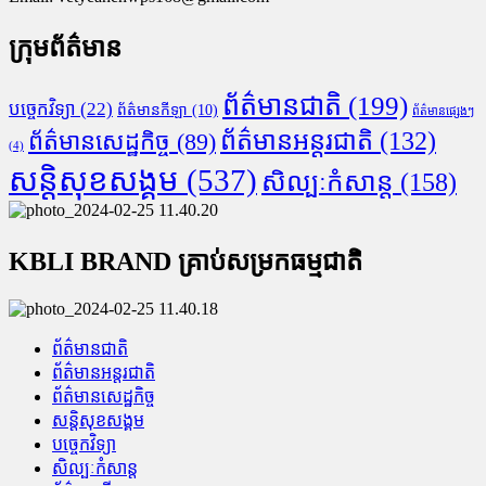
ក្រុមព័ត៌មាន
ព័ត៌មានជាតិ
(199)
បច្ចេកវិទ្យា
(22)
ព័ត៌មានកីឡា
(10)
ព័ត៌មានផ្សេងៗ
ព័ត៌មានអន្តរជាតិ
(132)
ព័ត៌មានសេដ្ឋកិច្ច
(89)
(4)
សន្តិសុខសង្គម
(537)
សិល្បៈកំសាន្ត
(158)
KBLI BRAND គ្រាប់សម្រកធម្មជាតិ
ព័ត៌មានជាតិ
ព័ត៌មានអន្តរជាតិ
ព័ត៌មានសេដ្ឋកិច្ច
សន្តិសុខសង្គម
បច្ចេកវិទ្យា
សិល្បៈកំសាន្ត