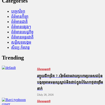
Categories
បច្ចេកវិទ្យា
ព័ត៌មានកីឡា
ព័ត៌មានជាតិ
ព័ត៌មានផ្សេងៗ
ព័ត៌មានសេដ្ឋកិច្ច
ព័ត៌មានអន្តរជាតិ
សន្តិសុខសង្គម
សិល្បៈកំសាន្ត
Trending
ព័ត៌មានអន្តរជាតិ
រញ្ជួយដីកម្រិត​ 7.1រ៉ិចទ័របានវាយប្រហារប្រទេសជប៉ុន
បង្កឲ្យមានមនុស្សស្លាប់​និង​ជាប់ក្នុងបំណែកថ្មជាច្រើន
នាក់
July 28, 2026
ព័ត៌មានអន្តរជាតិ