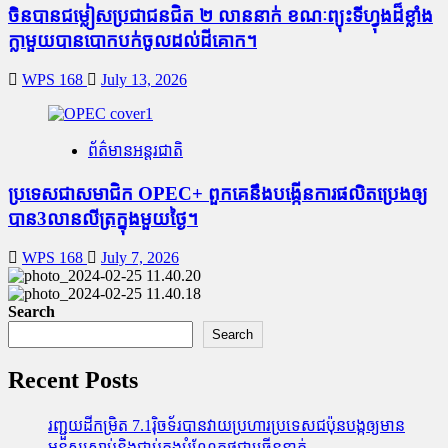
ចិនបានជម្លៀសប្រជាជនជិត ២ លាននាក់ ខណៈព្យុះទីហ្វុងដ៏ខ្លាំង
ក្លាមួយបានបោកបក់ចូលដល់ដីគោក។
WPS 168
July 13, 2026
ព័ត៌មានអន្តរជាតិ
ប្រទេសជាសមាជិក OPEC+​ ពួកគេនឹងបង្កើនការផលិតប្រេងឲ្យ
បាន3លានលីត្រក្នុងមួយថ្ងៃ។
WPS 168
July 7, 2026
Search
Search
Recent Posts
រញ្ជួយដីកម្រិត​ 7.1រ៉ិចទ័របានវាយប្រហារប្រទេសជប៉ុនបង្កឲ្យមាន
មនុស្សស្លាប់​និង​ជាប់ក្នុងបំណែកថ្មជាច្រើននាក់