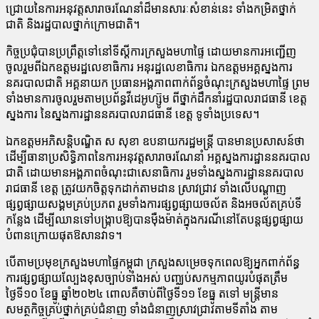
ជ្រោយនៃការអនុវត្តសារាចរណែនាំដ៏មានសារៈសំខាន់នេះ ទាំងកម្រិតថ្នាក់
ជាតិ និងរដ្ឋបាលថ្នាក់ក្រោមជាតិ។
កិច្ចប្រជុំបានប្រព្រឹត្តទៅនៅទីស្ដីការក្រសួងមហាផ្ទៃ ដោយមានការអញ្ជើញ
ចូលរួមពីឯកឧត្តមរដ្ឋលេខាធិការ អនុរដ្ឋលេខាធិការ ឯកឧត្តមអគ្គស្នងការ
នគរបាលជាតិ អគ្គនាយក ប្រធានអង្គភាពពាក់ព័ន្ធចំណុះក្រសួងមហាផ្ទៃ ព្រម
ទាំងមានការចូលរួមតាមប្រព័ន្ធវីដេអូហ្ស៊ូម ពីថ្នាក់ដឹកនាំរដ្ឋបាលរាជធានី ខេត្ត
ស្នងការ នៃស្នងការដ្ឋាននគរបាលរាជធានី ខេត្ត ទូទាំងប្រទេស។
ឯកឧត្តមអភិសន្តិបណ្ឌិត ស សុខា ឧបនាយករដ្ឋមន្រ្តី បានមានប្រសាសន៍ថា
ដើម្បីធានាប្រសិទ្ធិភាពនៃការអនុវត្តសារាចរណែនាំ អគ្គស្នងការដ្ឋាននគរបាល
ជាតិ ដោយមានអង្គភាពចំណុះជាសេនាធិការ រួមទាំងស្នងការដ្ឋាននគរបាល
រាជធានី ខេត្ត ត្រូវយកចិត្តទុកដាក់តាមដាន ស្រាវជ្រាវ ទាំងលើបណ្ដាញ
ផ្សព្វផ្សាយសង្គមគ្រប់ប្រភព រួមទាំងការផ្សព្វផ្សាយចល័ត និងអចល័តគ្រប់ទី
កន្លែង ដើម្បីឈានទៅបង្ក្រាបឱ្យបានម៉ឺងម៉ាត់ក្នុងករណីនៅតែបន្តផ្សព្វផ្សាយ
បំពានក្រោយផុតឱសានវាទ។
បើតាមប្រមុខក្រសួងមហាផ្ទៃកម្ពុជា ក្រសួងសម្រេចទុកពេលឱ្យអ្នកពាក់ព័ន្ធ
ការផ្សព្វផ្សាយល្បែងខុសច្បាប់ទាំងអស់ បញ្ឈប់សកម្មភាពយូរបំផុតត្រឹម
ថ្ងៃទី១០ ខែធ្នូ ឆ្នាំ២០២៤ ពោលគឺចាប់ពីថ្ងៃទី១១ ខែធ្នូ តទៅ មន្រ្តីមាន
សមត្ថកិច្ចគ្រប់ថ្នាក់គ្រប់ជំនាញ ទាំងជំនាញស្រាវជ្រាវតាមទីតាំង តាម