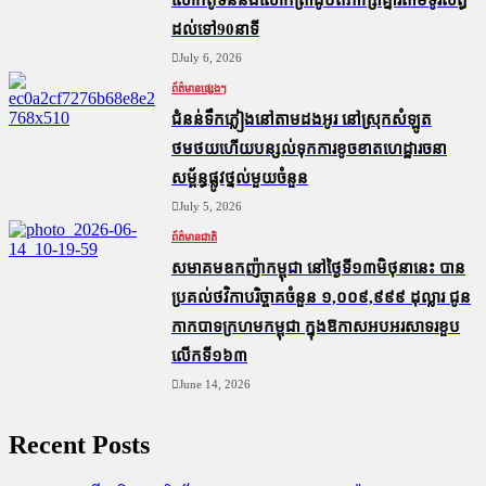
ដល់ទៅ90នាទី
July 6, 2026
ព័ត៌មានផ្សេងៗ
ជំនន់​ទឹកភ្លៀង​នៅ​តាម​ដងអូរ​ នៅ​ស្រុក​សំឡូត​
ថមថយ​ហើយ​បន្សល់​ទុក​ការ​ខូចខាត​ហេដ្ឋារចនា
សម្ព័ន្ធ​ផ្លូវថ្នល់​មួយ​ចំនួន
July 5, 2026
ព័ត៌មានជាតិ
សមាគមឧកញ៉ាកម្ពុជា នៅថ្ងៃទី១៣មិថុនានេះ បាន
ប្រគល់ថវិកាបរិច្ចាគចំនួន ១,០០៩,៩៩៩ ដុល្លារ ជូន
កាកបាទក្រហមកម្ពុជា ក្នុងឱកាសអបអរសាទរខួប
លើកទី១៦៣
June 14, 2026
Recent Posts