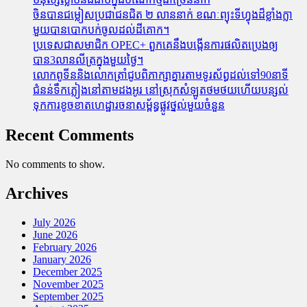
ចិនបានជម្លៀសប្រជាជនជិត ២ លាននាក់ ខណៈព្យុះទីហ្វុងដ៏ខ្លាំងក្លា
មួយបានបោកបក់ចូលដល់ដីគោក។
ប្រទេសជាសមាជិក OPEC+​ ពួកគេនឹងបង្កើនការផលិតប្រេងឲ្យ
បាន3លានលីត្រក្នុងមួយថ្ងៃ។
លោកពូទីននិងលោកត្រាំជូបពិភាក្សាគ្នារតាមទូរស័ព្ធដល់ទៅ90នាទី
ជំនន់​ទឹកភ្លៀង​នៅ​តាម​ដងអូរ​ នៅ​ស្រុក​សំឡូត​ថមថយ​ហើយ​បន្សល់​
ទុក​ការ​ខូចខាត​ហេដ្ឋារចនាសម្ព័ន្ធ​ផ្លូវថ្នល់​មួយ​ចំនួន
Recent Comments
No comments to show.
Archives
July 2026
June 2026
February 2026
January 2026
December 2025
November 2025
September 2025