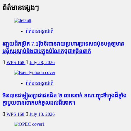
ព័ត៌មានផ្សេងៗ
ព័ត៌មានអន្តរជាតិ
រញ្ជួយដីកម្រិត​ 7.1រ៉ិចទ័របានវាយប្រហារប្រទេសជប៉ុនបង្កឲ្យមាន
មនុស្សស្លាប់​និង​ជាប់ក្នុងបំណែកថ្មជាច្រើននាក់
WPS 168
July 28, 2026
ព័ត៌មានអន្តរជាតិ
ចិនបានជម្លៀសប្រជាជនជិត ២ លាននាក់ ខណៈព្យុះទីហ្វុងដ៏ខ្លាំង
ក្លាមួយបានបោកបក់ចូលដល់ដីគោក។
WPS 168
July 13, 2026