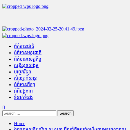
Skip
to
content
Primary
Menu
ព័ត៌មានជាតិ
ព័ត៌មានអន្តរជាតិ
ព័ត៌មានសេដ្ឋកិច្ច
សន្តិសុខសង្គម
បច្ចេកវិទ្យា
សិល្បៈកំសាន្ត
ព័ត៌មានកីឡា
អំពីអង្គភាព
ទំនាក់ទំនង
Search
for:
Home
ឯកឧត្តមសន្តិបណ្ឌិត ស សុខា ដឹកនាំកិច្ចប្រជុំពង្រឹងការអនុវត្តសារាចរ