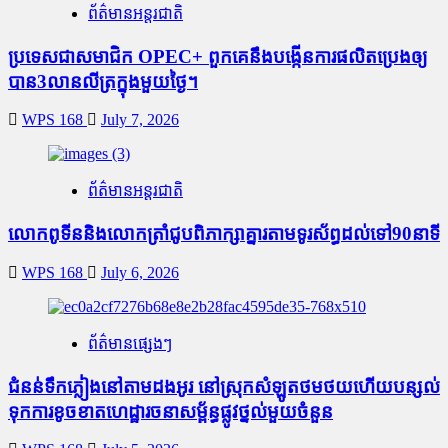
ព័ត៌មានអន្តរជាតិ
ប្រទេសជាសមាជិក OPEC+​ ពួកគេនឹងបង្កើនការផលិតប្រេងឲ្យ
បាន3លានលីត្រក្នុងមួយថ្ងៃ។
WPS 168
July 7, 2026
ព័ត៌មានអន្តរជាតិ
លោកពូទីននិងលោកត្រាំជូបពិភាក្សាគ្នារតាមទូរស័ព្ធដល់ទៅ90នាទី
WPS 168
July 6, 2026
ព័ត៌មានផ្សេងៗ
ជំនន់​ទឹកភ្លៀង​នៅ​តាម​ដងអូរ​ នៅ​ស្រុក​សំឡូត​ថមថយ​ហើយ​បន្សល់​
ទុក​ការ​ខូចខាត​ហេដ្ឋារចនាសម្ព័ន្ធ​ផ្លូវថ្នល់​មួយ​ចំនួន