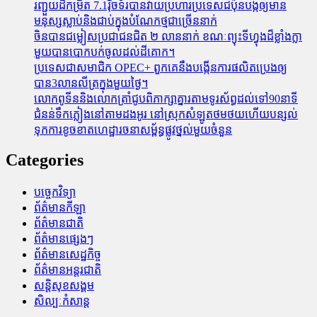
រញ្ជួយដីកម្រិត​ 7.1រ៉ិចទ័របានវាយប្រហារប្រទេសជប៉ុនបង្កឲ្យមាន
មនុស្សស្លាប់​និង​ជាប់ក្នុងបំណែកថ្មជាច្រើននាក់
ចិនបានជម្លៀសប្រជាជនជិត ២ លាននាក់ ខណៈព្យុះទីហ្វុងដ៏ខ្លាំងក្លា
មួយបានបោកបក់ចូលដល់ដីគោក។
ប្រទេសជាសមាជិក OPEC+​ ពួកគេនឹងបង្កើនការផលិតប្រេងឲ្យ
បាន3លានលីត្រក្នុងមួយថ្ងៃ។
លោកពូទីននិងលោកត្រាំជូបពិភាក្សាគ្នារតាមទូរស័ព្ធដល់ទៅ90នាទី
ជំនន់​ទឹកភ្លៀង​នៅ​តាម​ដងអូរ​ នៅ​ស្រុក​សំឡូត​ថមថយ​ហើយ​បន្សល់​
ទុក​ការ​ខូចខាត​ហេដ្ឋារចនាសម្ព័ន្ធ​ផ្លូវថ្នល់​មួយ​ចំនួន
Categories
បច្ចេកវិទ្យា
ព័ត៌មានកីឡា
ព័ត៌មានជាតិ
ព័ត៌មានផ្សេងៗ
ព័ត៌មានសេដ្ឋកិច្ច
ព័ត៌មានអន្តរជាតិ
សន្តិសុខសង្គម
សិល្បៈកំសាន្ត