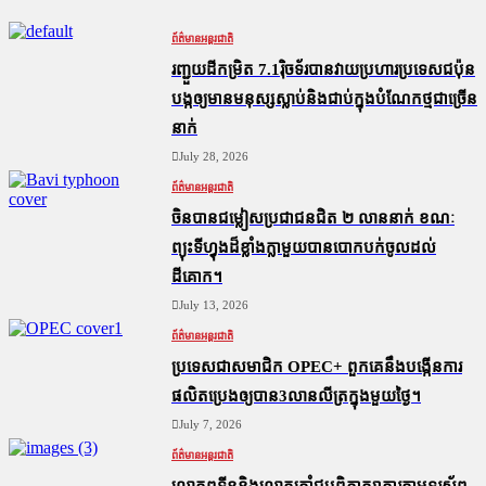
ព័ត៌មានអន្តរជាតិ
រញ្ជួយដីកម្រិត​ 7.1រ៉ិចទ័របានវាយប្រហារប្រទេសជប៉ុន
បង្កឲ្យមានមនុស្សស្លាប់​និង​ជាប់ក្នុងបំណែកថ្មជាច្រើន
នាក់
July 28, 2026
ព័ត៌មានអន្តរជាតិ
ចិនបានជម្លៀសប្រជាជនជិត ២ លាននាក់ ខណៈ
ព្យុះទីហ្វុងដ៏ខ្លាំងក្លាមួយបានបោកបក់ចូលដល់
ដីគោក។
July 13, 2026
ព័ត៌មានអន្តរជាតិ
ប្រទេសជាសមាជិក OPEC+​ ពួកគេនឹងបង្កើនការ
ផលិតប្រេងឲ្យបាន3លានលីត្រក្នុងមួយថ្ងៃ។
July 7, 2026
ព័ត៌មានអន្តរជាតិ
លោកពូទីននិងលោកត្រាំជូបពិភាក្សាគ្នារតាមទូរស័ព្ធ