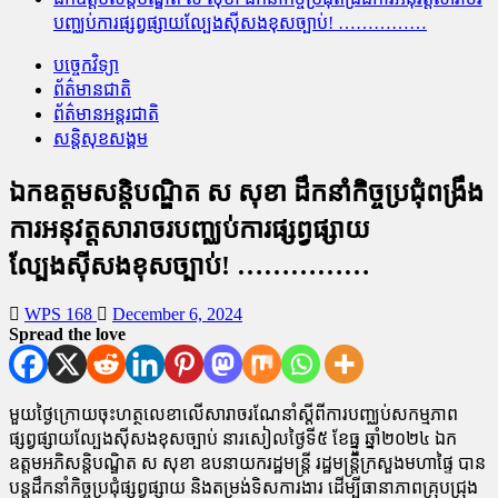
បញ្ឈប់ការផ្សព្វផ្សាយល្បែងសុីសងខុសច្បាប់! ……………
បច្ចេកវិទ្យា
ព័ត៌មានជាតិ
ព័ត៌មានអន្តរជាតិ
សន្តិសុខសង្គម
ឯកឧត្តមសន្តិបណ្ឌិត ស សុខា ដឹកនាំកិច្ចប្រជុំពង្រឹង
ការអនុវត្តសារាចរបញ្ឈប់ការផ្សព្វផ្សាយ
ល្បែងសុីសងខុសច្បាប់! ……………
WPS 168
December 6, 2024
Spread the love
មួយថ្ងៃក្រោយចុះហត្ថលេខាលើសារាចរណែនាំស្ដីពីការបញ្ឈប់សកម្មភាព
ផ្សព្វផ្សាយល្បែងស៊ីសងខុសច្បាប់ នារសៀលថ្ងៃទី៥ ខែធ្នូ ឆ្នាំ២០២៤ ឯក
ឧត្តមអភិសន្តិបណ្ឌិត ស សុខា ឧបនាយករដ្ឋមន្រ្តី រដ្ឋមន្រ្តីក្រសួងមហាផ្ទៃ បាន
បន្តដឹកនាំកិច្ចប្រជុំផ្សព្វផ្សាយ និងតម្រង់ទិសការងារ ដើម្បីធានាភាពគ្រុបជ្រុង