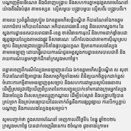
បណ្ដាញអុីនធើណេត និងជំនាញបង្ក្រាប នឹងសហការគ្នាអនុវត្តសារាចរណែនាំ
យ៉ាងតឹងរឹងបំផុត តាមទស្សនៈ ល្មើសមួយ បង្ក្រាបមួយ ល្មើសពីរ បង្ក្រាបពីរ។
តាមរយៈប្រព័ន្ធវីដេអូហ្ស៊ូម ឯកឧត្តមអភិសន្តិបណ្ឌិត ក៏បានណែនាំឯកឧត្តម
លោកជំទាវ អភិបាលនៃគណៈអភិបាលរាជធានី-ខេត្ត និងលោកស្នងការ នៃ
ស្នងការដ្ឋាននគរបាលរាជធានី-ខេត្ត ចាត់វិធានការ​​​​​​រុះរើ និងហាមដាក់ផ្ទាំងបដា​
ផ្សព្វផ្សាយល្បែងតាមដងផ្លូវ ទីសាធារណៈ លើកលែងបដាតាមកាស៊ីណូស្រប
ច្បាប់ និងស្រាវជ្រាវបង្ក្រាបទីតាំងផ្ទះបង្កលក្ខណៈឱ្យមានការលេងល្បែង
តាមអនឡាញ ដោយធ្វើរបាយការណ៍ជូនអគ្គស្នងការ​​​ដ្ឋាននគរបាលជាតិ និង
រាយការណ៍បន្តមកថ្នាក់ដឹកនាំក្រសួងមហាផ្ទៃ។
ពន្លាតចេញពីករណីល្បែងអនឡាញនេះដែរ ឯកឧត្តមអភិសន្តិបណ្ឌិត ស សុខា
ក៏បានណែនាំឱ្យអាជ្ញាធរ និងសមត្ថកិច្ចទាំងអស់ ពិនិត្យយកចិត្តទុកដាក់ខ្ពស់
ចំពោះការកម្ចីតាមអនឡាញខុសច្បាប់ និងសហការជាមួយស្ថាប័នធនាគារ
ដើម្បីស្រាវជ្រាវឱ្យឃើញពីប្រភពនៃការបញ្ជូនប្រាក់ទៅមករវាងក្រុមអ្នកល្បែង
និងមេល្បែង ពិសេសក្រុមឈ្មួញកណ្ដាល ដើម្បីទប់ស្កាត់ និងបង្ក្រាបឱ្យបាន
គ្រប់ច្រក និងគ្រប់មធ្យោបាយដែលពាក់ព័ន្ធនឹងការផ្សព្វផ្សាយ ការបើកឬភ្ជាប់
បណ្ដាញ និងការលេងល្បែងខុសច្បាប់។
សូមបញ្ចាក់ថា ក្នុងសារាចរណែនាំ ចេញកាលពីថ្ងៃទី៤ ខែធ្នូ ឆ្នាំ២០២៤
ក្រសួងមហាផ្ទៃ បានដាក់ចេញវិធានការ ៥ចំណុច ដូចខាងក្រោម៖