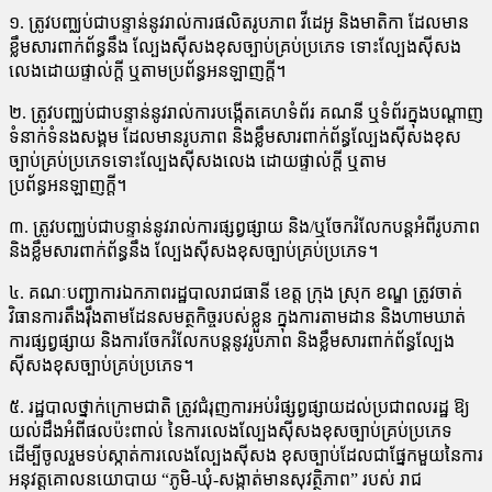
១. ត្រូវបញ្ឈប់ជាបន្ទាន់នូវរាល់ការផលិតរូបភាព វីដេអូ និងមាតិកា ដែលមាន
ខ្លឹមសារពាក់ព័ន្ធនឹង ល្បែងស៊ីសងខុសច្បាប់គ្រប់ប្រភេទ ទោះល្បែងស៊ីសង
លេងដោយផ្ទាល់ក្តី ឬតាមប្រព័ន្ធអនឡាញក្តី។
២. ត្រូវបញ្ឈប់ជាបន្ទាន់នូវរាល់ការបង្កើតគេហទំព័រ គណនី ឬទំព័រក្នុងបណ្តាញ
ទំនាក់ទំនងសង្គម ដែលមានរូបភាព និងខ្លឹមសារពាក់ព័ន្ធល្បែងស៊ីសងខុស
ច្បាប់គ្រប់ប្រភេទទោះល្បែងស៊ីសងលេង ដោយផ្ទាល់ក្តី ឬតាម
ប្រព័ន្ធអនឡាញក្តី។
៣. ត្រូវបញ្ឈប់ជាបន្ទាន់នូវរាល់ការផ្សព្វផ្សាយ និង/ឬចែករំលែកបន្តអំពីរូបភាព
និងខ្លឹមសារពាក់ព័ន្ធនឹង ល្បែងស៊ីសងខុសច្បាប់គ្រប់ប្រភេទ។
៤. គណៈបញ្ជាការឯកភាពរដ្ឋបាលរាជធានី ខេត្ត ក្រុង ស្រុក ខណ្ឌ ត្រូវចាត់
វិធានការតឹងរ៉ឹងតាមដែនសមត្ថកិច្ចរបស់ខ្លួន ក្នុងការតាមដាន និងហាមឃាត់
ការផ្សព្វផ្សាយ និងការចែករំលែកបន្តនូវរូបភាព និងខ្លឹមសារពាក់ព័ន្ធល្បែង
ស៊ីសងខុសច្បាប់គ្រប់ប្រភេទ។
៥. រដ្ឋបាលថ្នាក់ក្រោមជាតិ ត្រូវជំរុញការអប់រំផ្សព្វផ្សាយដល់ប្រជាពលរដ្ឋ ឱ្យ
យល់ដឹងអំពីផលប៉ះពាល់ នៃការលេងល្បែងស៊ីសងខុសច្បាប់គ្រប់ប្រភេទ
ដើម្បីចូលរួមទប់ស្កាត់ការលេងល្បែងស៊ីសង ខុសច្បាប់ដែលជាផ្នែកមួយនៃការ
អនុវត្តគោលនយោបាយ “ភូមិ-ឃុំ-សង្កាត់មានសុវត្ថិភាព” របស់ រាជ