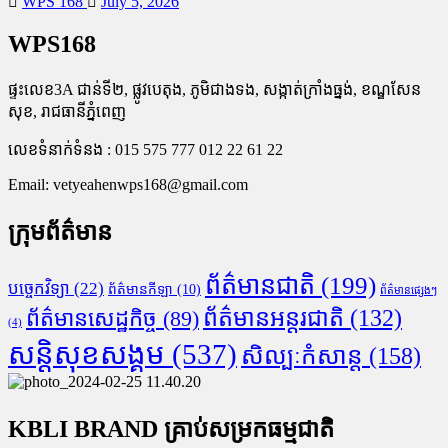
WPS 168
July 5, 2026
WPS168
ផ្ទះលេខ3A ជាន់ទី២, ផ្លូវបេតុង, ភូមិជាងទង, សង្កាត់ក្រាំងធ្នង់, ខណ្ឌសែន
សុខ, រាជធានីភ្នំពេញ
លេខទំនាក់ទំនង : 015 575 777 012 22 61 22
Email:
vetyeahenwps168@gmail.com
ក្រុមព័ត៌មាន
ព័ត៌មានជាតិ
(199)
បច្ចេកវិទ្យា
(22)
ព័ត៌មានកីឡា
(10)
ព័ត៌មានផ្សេងៗ
ព័ត៌មានអន្តរជាតិ
(132)
ព័ត៌មានសេដ្ឋកិច្ច
(89)
(4)
សន្តិសុខសង្គម
(537)
សិល្បៈកំសាន្ត
(158)
KBLI BRAND គ្រាប់សម្រកធម្មជាតិ