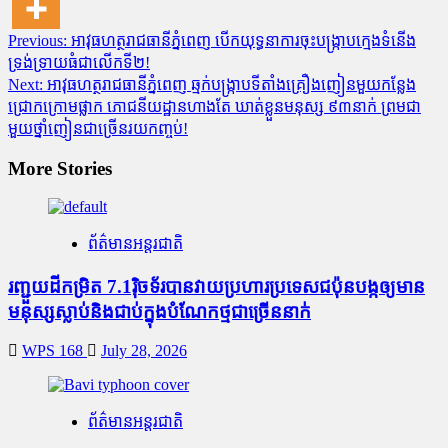
Post
Previous:
អាវុធហត្ថរាជធានីភ្នំពេញ បើកយុទ្ធនាការចុះបង្ក្រាបក្មេងទំនើង
ទ្រង់ទ្រាយធំជាលើកទី២!
navigation
Next:
អាវុធហត្ថរាជធានីភ្នំពេញ ឆ្មក់បង្ក្រាបទីតាំងគ្រឿងញៀនមួយកន្លែង
ជ្រោកក្រោមផ្លាក ភោជនីយដ្ឋានហាងតែ ឃាត់ខ្លួនមនុស្ស ៩៣នាក់ ព្រមជា
មួយថ្នាំញៀនជាច្រើនរយកញ្ចប់!
More Stories
ព័ត៌មានអន្តរជាតិ
រញ្ជួយដីកម្រិត​ 7.1រ៉ិចទ័របានវាយប្រហារប្រទេសជប៉ុនបង្កឲ្យមាន
មនុស្សស្លាប់​និង​ជាប់ក្នុងបំណែកថ្មជាច្រើននាក់
WPS 168
July 28, 2026
ព័ត៌មានអន្តរជាតិ