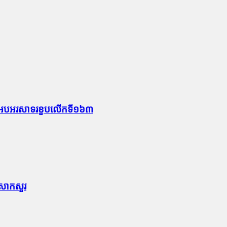
ឱកាសអបអរសាទរខួបលើកទី១៦៣
ទៅសាកសួរ