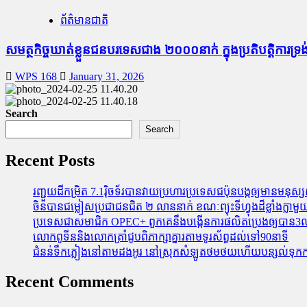
ព័ត៌មានជាតិ
សមត្ថកិច្ចឃាត់ខ្លួនជនបរទេសជាង ២០០០នាក់ ក្នុងប្រតិបត្តិការទ្រង់​ទ
WPS 168
January 31, 2026
Search
Search
Recent Posts
រញ្ជួយដីកម្រិត​ 7.1រ៉ិចទ័របានវាយប្រហារប្រទេសជប៉ុនបង្កឲ្យមានមនុស្សស្
ចិនបានជម្លៀសប្រជាជនជិត ២ លាននាក់ ខណៈព្យុះទីហ្វុងដ៏ខ្លាំងក្
ប្រទេសជាសមាជិក OPEC+​ ពួកគេនឹងបង្កើនការផលិតប្រេងឲ្យបាន3លាន
លោកពូទីននិងលោកត្រាំជូបពិភាក្សាគ្នារតាមទូរស័ព្ធដល់ទៅ90នាទី
ជំនន់​ទឹកភ្លៀង​នៅ​តាម​ដងអូរ​ នៅ​ស្រុក​សំឡូត​ថមថយ​ហើយ​បន្សល់​ទុក​ការ​ខ
Recent Comments