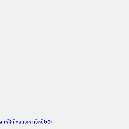
កាចំណេះដឹងពិភពលោក លើកទី២៥»