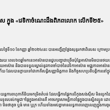
សេស ក្នុង «វេទិកាចំណេះដឹងពិភពលោក លើកទី២៥»
ថ្ងៃទី១០ ខែកញ្ញា ឆ្នាំ២០២៤នេះ បានអញ្ជើញថ្លែងសុន្ទរកថាពិសេស ក្រោមប្រធា
រយៈពេល៦០​ឆ្នាំមក​នេះ​អាស៊ាន​បាន​ជួប​បញ្ហាជាច្រើនប៉ុន្តែអាស៊ានមិនបានថយក្
ាំដោយអាស៊ាន និងបានទទួលស្គាល់នូវភាពចាំបាច់នៃវេទិកាអាស៊ាន មជ្ឈ​ភាព​អាស៊ាន និងអំ
ាន​ក្លាយ​ទៅ​ជា​ភាគី​សន្ធិ​សញ្ញាមិត្តភាព និងកិច្ចសហប្រតិបត្តិការនៅក្នុងតំ
តការ​ពហុភាគីនិយមកម្រិតតំបន់ ដែលធ្វើការផ្អែកលើកូងសង់ស៊ីស មិនលូកដៃចូ
ទូតរបស់កម្ពុជា។ផ្ទៃក្នុងអាស៊ានគឺ អាចរក្សាសាមគ្គីភាពផ្ទៃក្នុងបានស្អិ
ើៗគ្នា មិនថាតូច ឬធំ មាន ឬក្រ ហើយទាំងអស់គ្នាមានលទ្ធភាពពេញលេញក្នុងក