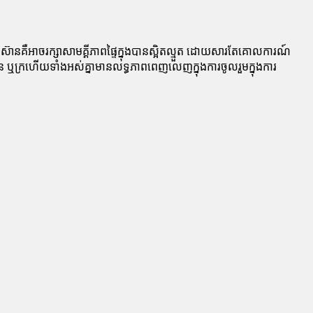
ាស៊ាន​គឺ​អាចរក្សាសាមគ្គីភាពផ្ទៃក្នុងបានស្អិតល្មួត ដោយសារតែគោលការណ៍
 ឬក្រហើយទាំងអស់គ្នា​មាន​លទ្ធភាព​ពេញ​លេញ​ក្នុង​ការចូលរួមក្នុងការ