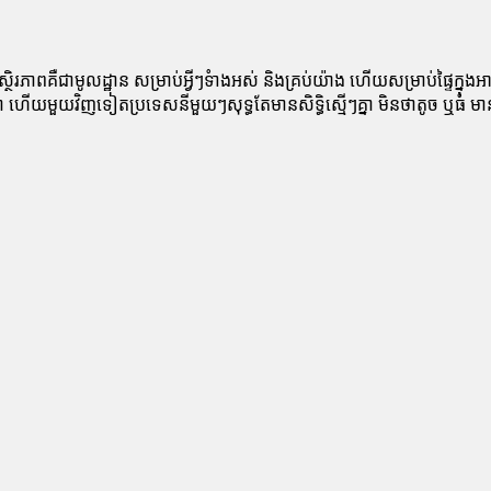
គឺជាមូលដ្ឋាន សម្រាប់អ្វីៗទំាងអស់ និងគ្រប់យ៉ាង ហើយ​សម្រាប់​ផ្ទៃ​ក្នុង​អ
ហើយមួយវិញ​ទៀត​ប្រទេស​នីមួយៗ​សុទ្ធ​តែមានសិទ្ធិស្មើៗគ្នា មិនថាតូច ឬធំ មាន