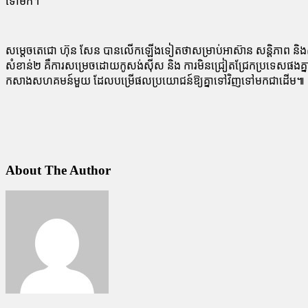
ទៅមក។
សម្តេចតេជោ ហ៊ុន សែន បានលើកឡើងទៀតថាសម្រាប់អាស៊ាន សន្តិភាព និងស្ថិរភាព
សំខាន់២ គឺ​ការ​សម្រេច​ដោយ​កូសង់ស៊ីស និង ការមិនជ្រៀតជ្រែកប្រទេសផងគ្នា 
កសាងសហគមន៍មួយ ដែលបម្រើផល​ប្រយោជន៍​ឱ្យគ្នាទៅវិញ​ទៅ​មក​ជាដើម​៕
About The Author