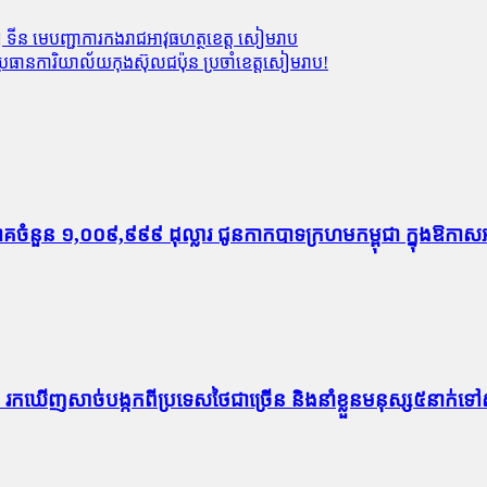
ទីន មេបញ្ជាការកងរាជអាវុធហត្ថខេត្ត​ សៀមរាប
្រធានការិយាល័យកុងស៊ុលជប៉ុន ប្រចាំខេត្តសៀមរាប!
ច្ចាគចំនួន ១,០០៩,៩៩៩ ដុល្លារ ជូនកាកបាទក្រហមកម្ពុជា ក្នុង
កន្លែង រក​ឃើញសាច់បង្កកពីប្រទេសថៃជាច្រើន និងនាំខ្លួនមនុស្ស៥នាក់