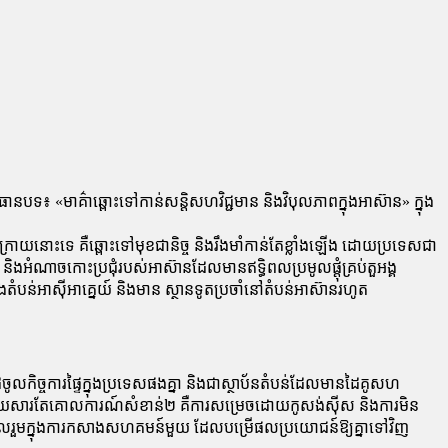
នបទ៖ «មាគ៌ាឆ្ពោះទៅកាន់សន្តិសហវិជ្ជមាន និងវិបុលភាពក្នុងអាស៊ាន» ក្នុង
រោយនោះទេ គឺឆ្ពោះទៅមុខជានិច្ច និង​រឹង​មាំ​កាន់តែខ្លាំងឡើង ដោយប្រទេស​ជា​
ណាច​កោះប្រជុំ​របស់​អាស៊ាន​ដែល​មាន​ឥទ្ធិពល​ប្រមូល​ផ្តុំ​គ្រប់​តួ​អង្គ​
បន់អាស៊ីអាគ្នេយ៍ និងមាន ស្ថាន​ទូត​ប្រចាំ​នៅ​តំបន់អាស៊ានរហូត
លកិច្ចការផ្ទៃក្នុងប្រទេសផងគ្នា និងជាស្ថាប័នតំបន់ដែលមានដៃគូសហ
តល្មួត ដោយសារតែគោលការណ៍សំខាន់២ គឺការសម្រេចដោយកូសង់ស៊ីស និងការមិន
ារចូលរួមក្នុងការកសាងសហគមន៍មួយ ដែលបម្រើផលប្រយោជន៍ឱ្យគ្នាទៅវិញ