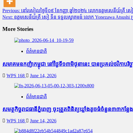
Post
Previous:
នៅរសៀលថ្ងៃទី០៩ ខែកញ្ញា ឆ្នាំ២០២៤ លោកឧត្តមសេនីយ៍ត្រី សៀ 
Next:
ឧត្តមសេនីយ៍ត្រី សៀ ទីន ទទួលស្វាគមន៍ លោក Yonezawa Atsushi ប
navigation
More Stories
ព័ត៌មានជាតិ
សមាគមឧកញ៉ាកម្ពុជា នៅថ្ងៃទី១៣មិថុនានេះ បានប្រគល់ថវិកាបរិ
WPS 168
June 14, 2026
ព័ត៌មានជាតិ
សមត្ថកិច្ចរាជធានីភ្នំពេញ ចុះត្រួតពិនិត្យឃ្លាំងតូច​ធំ​ចំនួន៣៣
WPS 168
June 14, 2026