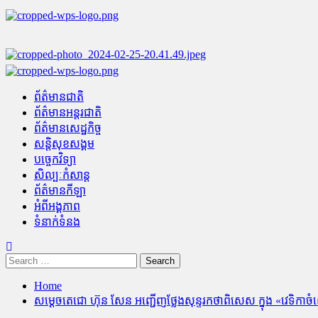
Skip
to
content
Primary
Menu
ព័ត៌មានជាតិ
ព័ត៌មានអន្តរជាតិ
ព័ត៌មានសេដ្ឋកិច្ច
សន្តិសុខសង្គម
បច្ចេកវិទ្យា
សិល្បៈកំសាន្ត
ព័ត៌មានកីឡា
អំពីអង្គភាព
ទំនាក់ទំនង
Search
for:
Home
សម្តេចតេជោ ហ៊ុន សែន អញ្ជើញថ្លែងសុន្ទរកថាពិសេស ក្នុង «វេទិ