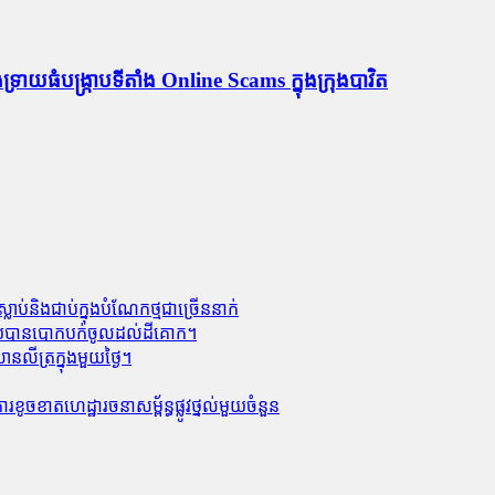
្រាយ​ធំ​បង្ក្រាប​ទីតាំង Online Scams ក្នុងក្រុងបាវិត
លាប់​និង​ជាប់ក្នុងបំណែកថ្មជាច្រើននាក់
លាមួយបានបោកបក់ចូលដល់ដីគោក។
លីត្រក្នុងមួយថ្ងៃ។
ូចខាត​ហេដ្ឋារចនាសម្ព័ន្ធ​ផ្លូវថ្នល់​មួយ​ចំនួន