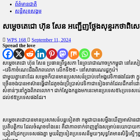
ព័ត៌មានជាតិ
សន្តិសុខសង្គម
សម្តេចតេជោ ហ៊ុន សែន អញ្ជើញថ្លែងសុន្ទរកថាពិ
WPS 168
September 11, 2024
Spread the love
សម្តេចតេជោ ហ៊ុន សែន ប្រធានព្រឹទ្ធសភា នៃព្រះរាជាណាចក្រកម្ពុជា នៅរសៀល
«វេទិកាចំណេះដឹងពិភពលោក លើកទី២៥» នៅសាធារណរដ្ឋកូរ៉េ។
ជាមួយគ្នានោះដែរ សម្តេចក៏បានមានប្រសាសន៍ប្រាប់ទៅអង្គវេទិកាផងដែរថា ក្នុង
ច្រើន​ចង់​បាន​អាស៊ាន​ធ្វើ​ជាដៃគូ​ចង់​ប្រើ​ប្រា​ស់​វេទិកា​ជា​ទៀងទាត់​ដែលដឹកន
សំខាន់ៗ​នៅ​ក្នុង​ពិភពលោក។ ជាក់ស្តែងកន្លងមកនេះមានប្រទេស៥៤ប្រទេសហើយ ដែលប
ដល់៩៥ប្រទេសផងដែរ។
សម្ដេចតេជោបានមានប្រសាសន៍បន្តទៀតថា កម្ពុជាបានសម្លឹងឃើញអាស៊ានជាយន្
ប្រតិបត្តិការ ដែលចំណុចទាំងនេះ គឺជាភាពទាក់ទាញខ្លាំងសម្រាប់នយោបាយការ
ជ្រៀតជ្រែកប្រទេសផងគ្នា មួយវិញទៀតប្រទេសនីមួយៗសុទ្ធតែមានសិទ្ធិស្ម