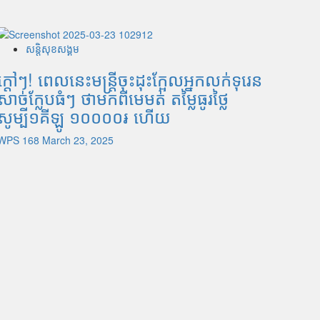
សន្តិសុខសង្គម
ក្តៅៗ! ពេលនេះមន្រ្តីចុះដុះក្អែលអ្នកលក់ទុរេន
សាច់ក្លែបធំៗ ថាមកពីមេមត់ តម្លៃធូរថ្លៃ
សូម្បី១គីឡូ ១០០០០៛ ហើយ
WPS 168
March 23, 2025