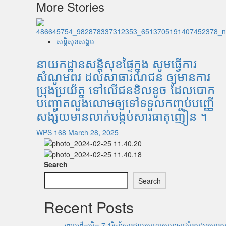
More Stories
សន្តិសុខសង្គម
នាយកដ្ឋានសន្តិសុខផ្ទៃក្នុង សូមធ្វើការ
សំណូមពរ ដល់សាធារណជន ឲ្យមានការ
ប្រុងប្រយ័ត្ន ទៅលើជនខិលខូច ដែលបោក
បញ្ឆោតលួងលោមឲ្យទៅទទួលកញ្ចប់បញ្ញើ
សង្ស័យមានលាក់បង្កប់សារធាតុញៀន ។
WPS 168
March 28, 2025
Search
Search
Recent Posts
រញ្ជួយដីកម្រិត​ 7.1រ៉ិចទ័របានវាយប្រហារប្រទេសជប៉ុនបង្កឲ្យមានមន