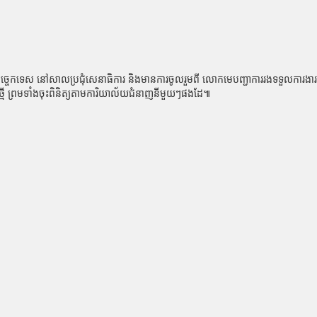
រសម្ភារៈបច្ចេកទេស នៅសាលប្រជុំសេនាធិការ និងមានការចូលរួមពី លោកមេបញ្ជាការរងទទួលការ
ថ្មី ព្រមទាំងចុះពិនិត្យតាមការិយាល័យជំនាញនីមួយៗផងដែ៕