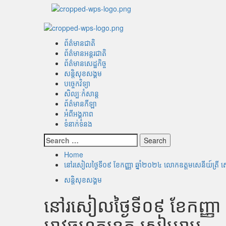
Skip
to
content
Primary
Menu
ព័ត៌មានជាតិ
ព័ត៌មានអន្តរជាតិ
ព័ត៌មានសេដ្ឋកិច្ច
សន្តិសុខសង្គម
បច្ចេកវិទ្យា
សិល្បៈកំសាន្ត
ព័ត៌មានកីឡា
អំពីអង្គភាព
ទំនាក់ទំនង
Search
for:
Home
នៅរសៀលថ្ងៃទី០៩ ខែកញ្ញា ឆ្នាំ២០២៤ លោកឧត្តមសេនីយ៍ត្រី ស
សន្តិសុខសង្គម
នៅរសៀលថ្ងៃទី០៩ ខែកញ្ញា 
អាវុធហត្ថខេត្ត​ សៀមរាប