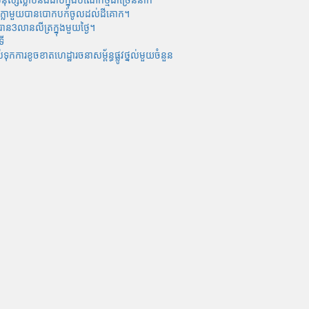
លាំងក្លាមួយបានបោកបក់ចូលដល់ដីគោក។
ន3លានលីត្រក្នុងមួយថ្ងៃ។
ទី
​ការ​ខូចខាត​ហេដ្ឋារចនាសម្ព័ន្ធ​ផ្លូវថ្នល់​មួយ​ចំនួន