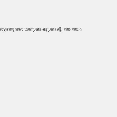
ងារសម្ភារៈបច្ចេកទេស លោកប្រធាន-អនុប្រធានមន្ទីរ នាយ-នាយរង