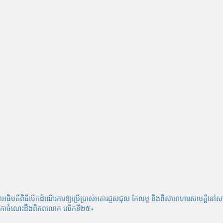
ជាអធិបតីពិធីបើកដំណើរការឱ្យប្រើប្រាស់អគារជួសជុល កែលម្អ និងពិសាអាហារសាមគ្គី
«វេទិកាចំណេះដឹងពិភពលោក លើកទី២៥»