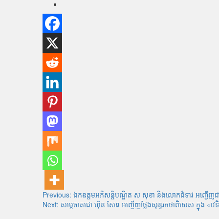
Post
Previous:
ឯកឧត្តមអភិសន្តិបណ្ឌិត ស សុខា និងលោកជំទាវ អញ្ជើញ
Next:
សម្តេចតេជោ ហ៊ុន សែន អញ្ជើញថ្លែងសុន្ទរកថាពិសេស ក្នុង 
navigation