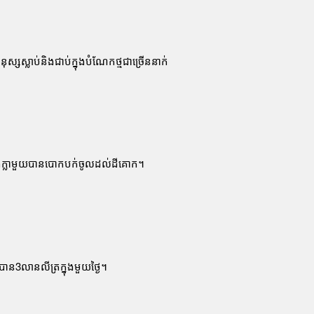
ុស្សស្លាប់​និង​ជាប់ក្នុងបំណែកថ្មជាច្រើននាក់
លាំងក្លាមួយបានបោកបក់ចូលដល់ដីគោក។
ាន3លានលីត្រក្នុងមួយថ្ងៃ។