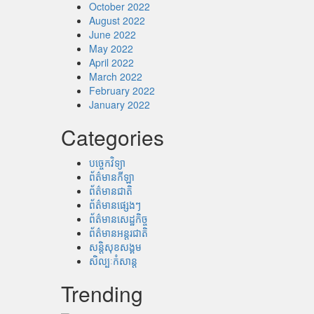
October 2022
August 2022
June 2022
May 2022
April 2022
March 2022
February 2022
January 2022
Categories
បច្ចេកវិទ្យា
ព័ត៌មានកីឡា
ព័ត៌មានជាតិ
ព័ត៌មានផ្សេងៗ
ព័ត៌មានសេដ្ឋកិច្ច
ព័ត៌មានអន្តរជាតិ
សន្តិសុខសង្គម
សិល្បៈកំសាន្ត
Trending