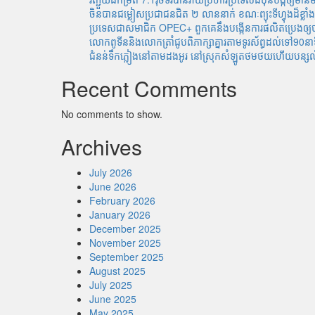
ចិនបានជម្លៀសប្រជាជនជិត ២ លាននាក់ ខណៈព្យុះទីហ្វុងដ៏ខ្
ប្រទេសជាសមាជិក OPEC+​ ពួកគេនឹងបង្កើនការផលិតប្រេងឲ្យបា
លោកពូទីននិងលោកត្រាំជូបពិភាក្សាគ្នារតាមទូរស័ព្ធដល់ទៅ90នា
ជំនន់​ទឹកភ្លៀង​នៅ​តាម​ដងអូរ​ នៅ​ស្រុក​សំឡូត​ថមថយ​ហើយ​បន្សល់​ទុក
Recent Comments
No comments to show.
Archives
July 2026
June 2026
February 2026
January 2026
December 2025
November 2025
September 2025
August 2025
July 2025
June 2025
May 2025