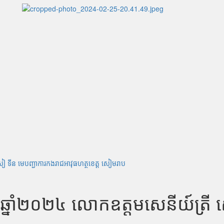
ៀ ទីន មេបញ្ជាការកងរាជអាវុធហត្ថខេត្ត​ សៀមរាប
ឆ្នាំ២០២៤ លោកឧត្តមសេនីយ៍ត្រី 