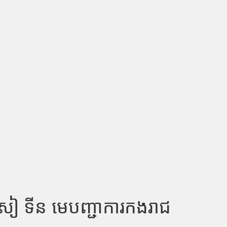
សៀ ទីន មេបញ្ជាការកងរាជ