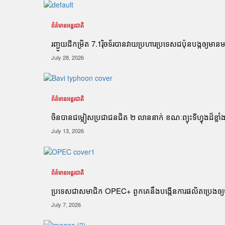
ព័ត៌មានអន្តរជាតិ
រញ្ជួយដីកម្រិត​ 7.1រ៉ិចទ័របានវាយប្រហារប្រទេសជប៉ុនបង្កឲ្យមានមន
July 28, 2026
ព័ត៌មានអន្តរជាតិ
ចិនបានជម្លៀសប្រជាជនជិត ២ លាននាក់ ខណៈព្យុះទីហ្វុងដ៏ខ្
July 13, 2026
ព័ត៌មានអន្តរជាតិ
ប្រទេសជាសមាជិក OPEC+​ ពួកគេនឹងបង្កើនការផលិតប្រេងឲ្យប
July 7, 2026