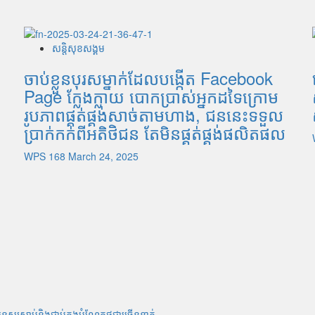
សន្តិសុខសង្គម
ចាប់ខ្លួនបុរសម្នាក់ដែលបង្កើត Facebook
Page ក្លែងក្លាយ បោកប្រាស់អ្នកដទៃក្រោម
រូបភាពផ្គត់ផ្គង់សាច់តាមហាង, ជននេះទទួល
ប្រាក់កក់ពីអតិថិជន តែមិនផ្គត់ផ្គង់ផលិតផល
WPS 168
March 24, 2025
ុស្សស្លាប់​និង​ជាប់ក្នុងបំណែកថ្មជាច្រើននាក់