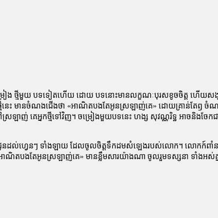
បទចម្រៀង ថ្មីមួយ បទទៀតហើយ ដោយ បទនោះមានលក្ខណៈបុរសខូចចិត្ត ហើយសង្
្លួន។បទថ្មីនេះ មានចំណងជើងថា «អាណិតបងតែអូនស្រឡាញ់គេ» ដោយគ្រាន់តែឭ
ាញ់ គេអ្នកថ្មីទៅវិញ។ ចម្រៀងមួយបទនេះ ហង្ស សុវណ្ណរិទ្ឋ អាចនិងចែកជាកាដូ
្តជូនដល់ហ្វេនៗ ទាំងឡាយ ដែលចូលចិត្តទឹកដមសំឡេងរបស់លោក។ លោកក៍ពាំនា
អាណិតបងតែអូនស្រឡាញ់គេ» មានខ្លឹមសារយ៉ាងណា ចូលរួមទស្សនា ទាំងអស់គ្