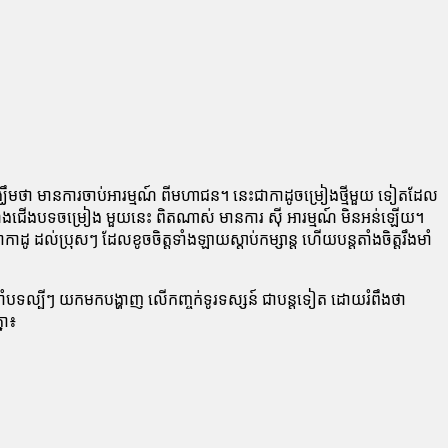
ឃឹមថា មានការចាប់អារម្មណ៍ ពីមហាជន។ នេះជាកាដូចម្រៀងថ្មីមួយ ទៀតដែល
 ចំណងជើងបទចម្រៀង មួយនេះ ពិតណាស់ មានការ សុី អារម្មណ៍ មិនអន់ឡើយ។
 ដល់ប្រុសៗ ដែលខូចចិត្តទាំងឡាយស្តាប់កម្សាន្ត ហើយបន្តតាំងចិត្តរឹងមាំ
ំបទល្បីៗ យកមកបង្ហាញ លើកញ្ចក់ទូរទស្សន៍ ជាបន្តទៀត ដោយរំពឹងថា
នា៖