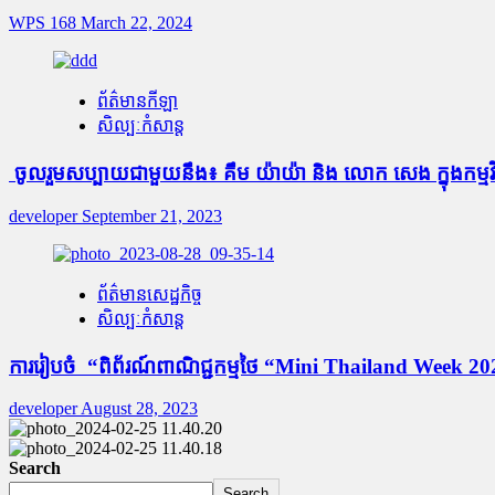
WPS 168
March 22, 2024
ព័ត៌មានកីឡា
សិល្បៈកំសាន្ត
ចូលរួមសប្បាយជាមួយនឹង៖ គឹម យ៉ាយ៉ា និង លោក សេង ក្នុងកម្
developer
September 21, 2023
ព័ត៌មានសេដ្ឋកិច្ច
សិល្បៈកំសាន្ត
ការ​រៀប​ចំ “​ពិព័រណ៍​ពាណិជ្ជកម្មថៃ “Mini Thailand Week 202
developer
August 28, 2023
Search
Search