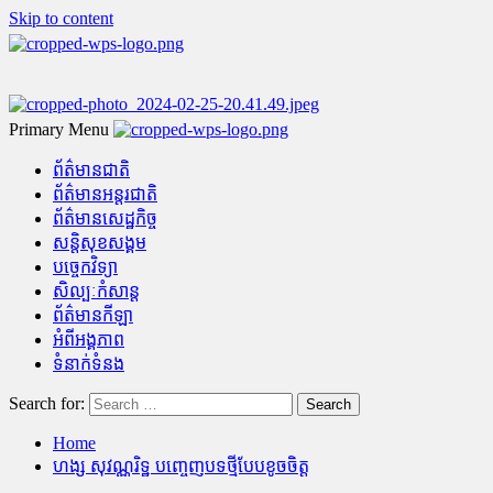
Skip to content
Primary Menu
ព័ត៌មានជាតិ
ព័ត៌មានអន្តរជាតិ
ព័ត៌មានសេដ្ឋកិច្ច
សន្តិសុខសង្គម
បច្ចេកវិទ្យា
សិល្បៈកំសាន្ត
ព័ត៌មានកីឡា
អំពីអង្គភាព
ទំនាក់ទំនង
Search for:
Home
ហង្ស សុវណ្ណរិទ្ឋ បញ្ចេញបទថ្មីបែបខូចចិត្ត