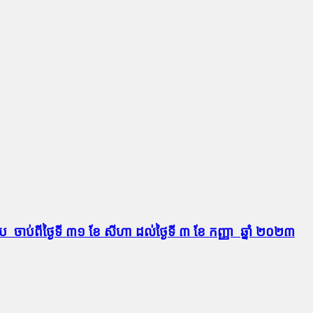
ាប់​ពី​ថ្ងៃទី ៣១ ខែ សីហា ដល់ថ្ងៃទី ៣ ខែ កញ្ញា ឆ្នាំ ២០២៣