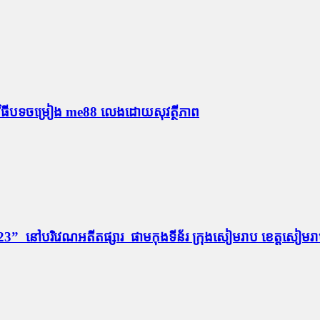
មវិធីបទចម្រៀង me88 លេងដោយសុវត្ថីភាព
3” នៅបរិវេណអតីតផ្សារ​ ផាមកុងទីន័រ ក្រុងសៀមរាប ខេត្តសៀមរាប ច