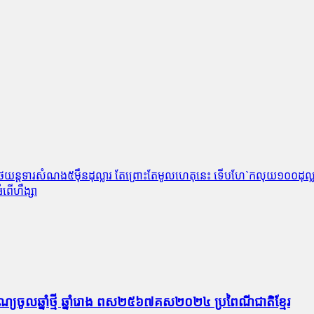
ម្ចាស់រថយន្តទារសំណង៥ម៉ឺនដុល្លារ តែព្រោះតែមូលហេតុនេះ ទើបហែ`កលុយ១០០ដុល
ពើហឹង្សា
ណ្យចូលឆ្នាំថ្មី ឆ្នាំរោង ពស២៥៦៧គស២០២៤ ប្រពៃណីជាតិខ្មែរ