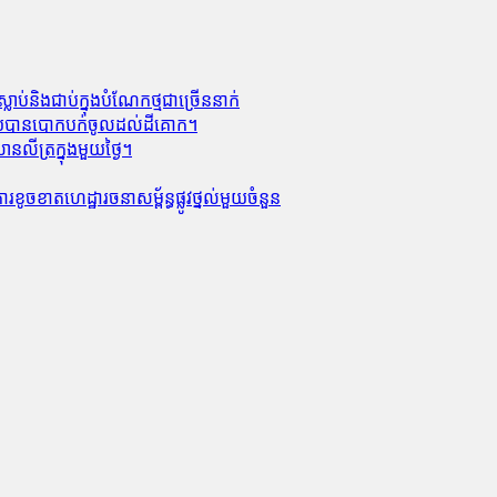
លាប់​និង​ជាប់ក្នុងបំណែកថ្មជាច្រើននាក់
លាមួយបានបោកបក់ចូលដល់ដីគោក។
លីត្រក្នុងមួយថ្ងៃ។
ូចខាត​ហេដ្ឋារចនាសម្ព័ន្ធ​ផ្លូវថ្នល់​មួយ​ចំនួន