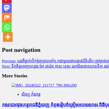
Post navigation
Previous:
យុវតីម្នាក់បើកម៉ូតូជ្រុលទៅបុ.កជាមួយរថយន្តស៊េរីទំនើប ត្រូវ
Next:
ទឹកចិត្តពេញបេះដូង អ៊ុក ដារ៉េត កាលៈទេសៈណាមិនចោលភេទទី៣ រងអំ
More Stories
សិល្បៈកំសាន្ត
កងរាជអាវុធហត្ថរាជនីភ្នំពេញ កំពុងរៀបចំត្រៀមអបអរសាទរ ពិធីបុ