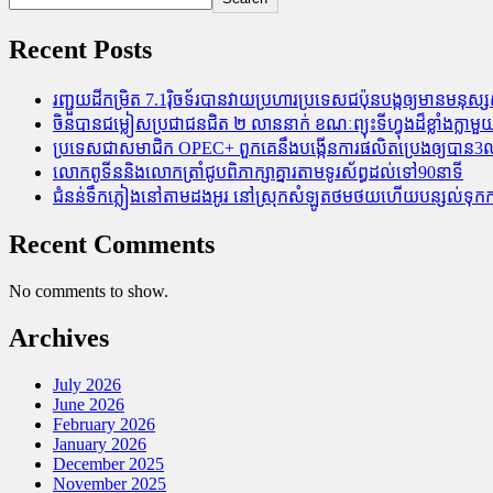
Recent Posts
រញ្ជួយដីកម្រិត​ 7.1រ៉ិចទ័របានវាយប្រហារប្រទេសជប៉ុនបង្កឲ្យមានមនុស្សស្
ចិនបានជម្លៀសប្រជាជនជិត ២ លាននាក់ ខណៈព្យុះទីហ្វុងដ៏ខ្លាំងក្
ប្រទេសជាសមាជិក OPEC+​ ពួកគេនឹងបង្កើនការផលិតប្រេងឲ្យបាន3លាន
លោកពូទីននិងលោកត្រាំជូបពិភាក្សាគ្នារតាមទូរស័ព្ធដល់ទៅ90នាទី
ជំនន់​ទឹកភ្លៀង​នៅ​តាម​ដងអូរ​ នៅ​ស្រុក​សំឡូត​ថមថយ​ហើយ​បន្សល់​ទុក​ការ​ខ
Recent Comments
No comments to show.
Archives
July 2026
June 2026
February 2026
January 2026
December 2025
November 2025