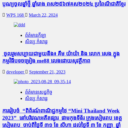
បុណ្យចូលឆ្នាំថ្មី ឆ្នាំរោង ពស២៥៦៧គស២០២៤ ប្រពៃណីជាតិខ្មែរ
WPS 168
March 22, 2024
ព័ត៌មានកីឡា
សិល្បៈកំសាន្ត
ចូលរួមសប្បាយជាមួយនឹង៖ គឹម យ៉ាយ៉ា និង លោក សេង ក្នុង
កម្មវិធីបទចម្រៀង me88 លេងដោយសុវត្ថីភាព
developer
September 21, 2023
ព័ត៌មានសេដ្ឋកិច្ច
សិល្បៈកំសាន្ត
ការ​រៀប​ចំ “​ពិព័រណ៍​ពាណិជ្ជកម្មថៃ “Mini Thailand Week
2023” នៅបរិវេណអតីតផ្សារ​ ផាមកុងទីន័រ ក្រុងសៀមរាប ខេត្ត
សៀមរាប ចាប់​ពី​ថ្ងៃទី ៣១ ខែ សីហា ដល់ថ្ងៃទី ៣ ខែ កញ្ញា ឆ្នាំ