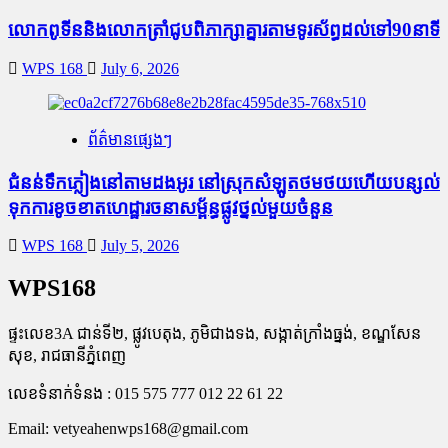
លោកពូទីននិងលោកត្រាំជូបពិភាក្សាគ្នារតាមទូរស័ព្ធដល់ទៅ90នាទី
WPS 168
July 6, 2026
ព័ត៌មានផ្សេងៗ
ជំនន់​ទឹកភ្លៀង​នៅ​តាម​ដងអូរ​ នៅ​ស្រុក​សំឡូត​ថមថយ​ហើយ​បន្សល់​
ទុក​ការ​ខូចខាត​ហេដ្ឋារចនាសម្ព័ន្ធ​ផ្លូវថ្នល់​មួយ​ចំនួន
WPS 168
July 5, 2026
WPS168
ផ្ទះលេខ3A ជាន់ទី២, ផ្លូវបេតុង, ភូមិជាងទង, សង្កាត់ក្រាំងធ្នង់, ខណ្ឌសែន
សុខ, រាជធានីភ្នំពេញ
លេខទំនាក់ទំនង : 015 575 777 012 22 61 22
Email:
vetyeahenwps168@gmail.com