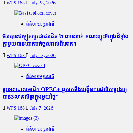
WPS 168
July 28, 2026
ព័ត៌មានអន្តរជាតិ
ចិនបានជម្លៀសប្រជាជនជិត ២ លាននាក់ ខណៈព្យុះទីហ្វុងដ៏ខ្លាំង
ក្លាមួយបានបោកបក់ចូលដល់ដីគោក។
WPS 168
July 13, 2026
ព័ត៌មានអន្តរជាតិ
ប្រទេសជាសមាជិក OPEC+​ ពួកគេនឹងបង្កើនការផលិតប្រេងឲ្យ
បាន3លានលីត្រក្នុងមួយថ្ងៃ។
WPS 168
July 7, 2026
ព័ត៌មានអន្តរជាតិ