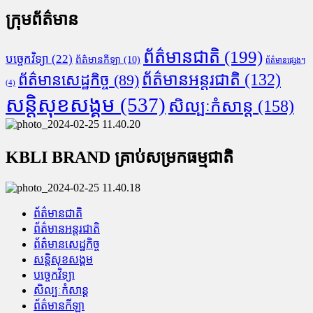
ក្រុមព័ត៌មាន
ព័ត៌មានជាតិ
(199)
បច្ចេកវិទ្យា
(22)
ព័ត៌មានកីឡា
(10)
ព័ត៌មានផ្សេងៗ
ព័ត៌មានអន្តរជាតិ
(132)
ព័ត៌មានសេដ្ឋកិច្ច
(89)
(4)
សន្តិសុខសង្គម
(537)
សិល្បៈកំសាន្ត
(158)
KBLI BRAND គ្រាប់សម្រកធម្មជាតិ
ព័ត៌មានជាតិ
ព័ត៌មានអន្តរជាតិ
ព័ត៌មានសេដ្ឋកិច្ច
សន្តិសុខសង្គម
បច្ចេកវិទ្យា
សិល្បៈកំសាន្ត
ព័ត៌មានកីឡា