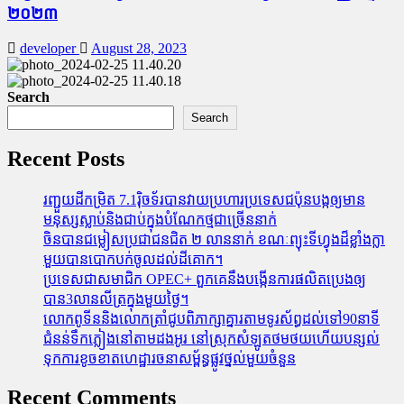
២០២៣
developer
August 28, 2023
Search
Search
Recent Posts
រញ្ជួយដីកម្រិត​ 7.1រ៉ិចទ័របានវាយប្រហារប្រទេសជប៉ុនបង្កឲ្យមាន
មនុស្សស្លាប់​និង​ជាប់ក្នុងបំណែកថ្មជាច្រើននាក់
ចិនបានជម្លៀសប្រជាជនជិត ២ លាននាក់ ខណៈព្យុះទីហ្វុងដ៏ខ្លាំងក្លា
មួយបានបោកបក់ចូលដល់ដីគោក។
ប្រទេសជាសមាជិក OPEC+​ ពួកគេនឹងបង្កើនការផលិតប្រេងឲ្យ
បាន3លានលីត្រក្នុងមួយថ្ងៃ។
លោកពូទីននិងលោកត្រាំជូបពិភាក្សាគ្នារតាមទូរស័ព្ធដល់ទៅ90នាទី
ជំនន់​ទឹកភ្លៀង​នៅ​តាម​ដងអូរ​ នៅ​ស្រុក​សំឡូត​ថមថយ​ហើយ​បន្សល់​
ទុក​ការ​ខូចខាត​ហេដ្ឋារចនាសម្ព័ន្ធ​ផ្លូវថ្នល់​មួយ​ចំនួន
Recent Comments