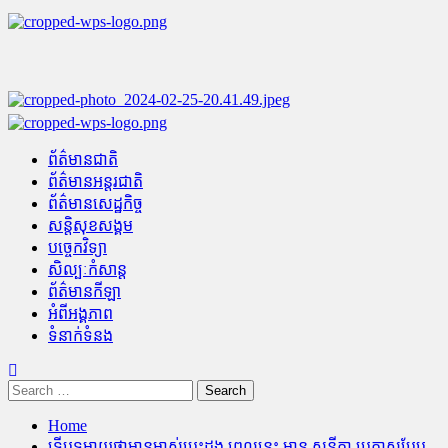
Skip
to
content
Primary
Menu
ព័ត៌មានជាតិ
ព័ត៌មានអន្តរជាតិ
ព័ត៌មានសេដ្ឋកិច្ច
សន្តិសុខសង្គម
បច្ចេកវិទ្យា
សិល្បៈកំសាន្ត
ព័ត៌មានកីឡា
អំពីអង្គភាព
ទំនាក់ទំនង
Search
for:
Home
ទើបទម្លាយថាមានម្ចាស់បេះដូង ពេលនេះ មាន សូនីតា ប្រកាសបែប