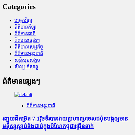
Categories
បច្ចេកវិទ្យា
ព័ត៌មានកីឡា
ព័ត៌មានជាតិ
ព័ត៌មានផ្សេងៗ
ព័ត៌មានសេដ្ឋកិច្ច
ព័ត៌មានអន្តរជាតិ
សន្តិសុខសង្គម
សិល្បៈកំសាន្ត
ព័ត៌មានផ្សេងៗ
ព័ត៌មានអន្តរជាតិ
រញ្ជួយដីកម្រិត​ 7.1រ៉ិចទ័របានវាយប្រហារប្រទេសជប៉ុនបង្កឲ្យមាន
មនុស្សស្លាប់​និង​ជាប់ក្នុងបំណែកថ្មជាច្រើននាក់