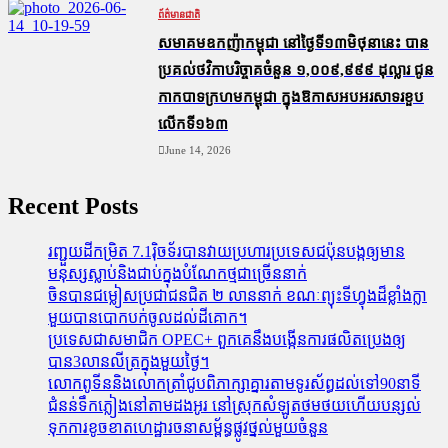
ព័ត៌មានជាតិ
សមាគមឧកញ៉ាកម្ពុជា នៅថ្ងៃទី១៣មិថុនានេះ បាន
ប្រគល់ថវិកាបរិច្ចាគចំនួន ១,០០៩,៩៩៩ ដុល្លារ ជូន
កាកបាទក្រហមកម្ពុជា ក្នុងឱកាសអបអរសាទរខួប
លើកទី១៦៣
June 14, 2026
Recent Posts
រញ្ជួយដីកម្រិត​ 7.1រ៉ិចទ័របានវាយប្រហារប្រទេសជប៉ុនបង្កឲ្យមាន
មនុស្សស្លាប់​និង​ជាប់ក្នុងបំណែកថ្មជាច្រើននាក់
ចិនបានជម្លៀសប្រជាជនជិត ២ លាននាក់ ខណៈព្យុះទីហ្វុងដ៏ខ្លាំងក្លា
មួយបានបោកបក់ចូលដល់ដីគោក។
ប្រទេសជាសមាជិក OPEC+​ ពួកគេនឹងបង្កើនការផលិតប្រេងឲ្យ
បាន3លានលីត្រក្នុងមួយថ្ងៃ។
លោកពូទីននិងលោកត្រាំជូបពិភាក្សាគ្នារតាមទូរស័ព្ធដល់ទៅ90នាទី
ជំនន់​ទឹកភ្លៀង​នៅ​តាម​ដងអូរ​ នៅ​ស្រុក​សំឡូត​ថមថយ​ហើយ​បន្សល់​
ទុក​ការ​ខូចខាត​ហេដ្ឋារចនាសម្ព័ន្ធ​ផ្លូវថ្នល់​មួយ​ចំនួន