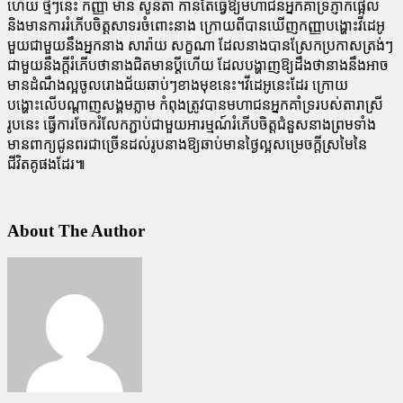
ហើយ ថ្មីៗនេះ កញ្ញា មាន សូនីតា កាន់តែធ្វើឱ្យមហាជនអ្នកគាំទ្រភ្ញាក់ផ្អើល
និងមានការរំភើបចិត្តសាទរចំពោះនាង ក្រោយពីបានឃើញកញ្ញាបង្ហោះវីដេអូ
មួយជាមួយនឹងអ្នកនាង សារ៉ាយ សក្ខណា ដែលនាងបានស្រែកប្រកាសត្រង់ៗ
ជាមួយនឹងក្ដីរំភើបថានាងជិតមានប្ដីហើយ ដែលបង្ហាញឱ្យដឹងថានាងនឹងអាច
មានដំណឹងល្អចូលរោងជ័យឆាប់ៗខាងមុខនេះ។វីដេអូនេះដែរ ក្រោយ
បង្ហោះលើបណ្ដាញសង្គមភ្លាម កំពុងត្រូវបានមហាជនអ្នកគាំទ្ររបស់តារាស្រី
រូបនេះ ធ្វើការចែករំលែកភ្ជាប់ជាមួយអារម្មណ៍រំភើបចិត្តជំនួសនាងព្រមទាំង
មានពាក្យជូនពរជាច្រើនដល់រូបនាងឱ្យឆាប់មានថ្ងៃល្អសម្រេចក្ដីស្រមៃនៃ
ជីវិតគូផងដែរ៕
About The Author