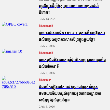
ព្យុះទីហ្វុងដ៏ខ្លាំងក្លាមួយបានបោកបក់ចូលដល់
ដីគោក។
July 13, 2026
ព័ត៌មានអន្តរជាតិ
ប្រទេសជាសមាជិក OPEC+​ ពួកគេនឹងបង្កើនការ
ផលិតប្រេងឲ្យបាន3លានលីត្រក្នុងមួយថ្ងៃ។
July 7, 2026
ព័ត៌មានអន្តរជាតិ
លោកពូទីននិងលោកត្រាំជូបពិភាក្សាគ្នារតាមទូរស័ព្ធ
ដល់ទៅ90នាទី
July 6, 2026
ព័ត៌មានផ្សេងៗ
ជំនន់​ទឹកភ្លៀង​នៅ​តាម​ដងអូរ​ នៅ​ស្រុក​សំឡូត​
ថមថយ​ហើយ​បន្សល់​ទុក​ការ​ខូចខាត​ហេដ្ឋារចនា
សម្ព័ន្ធ​ផ្លូវថ្នល់​មួយ​ចំនួន
July 5, 2026