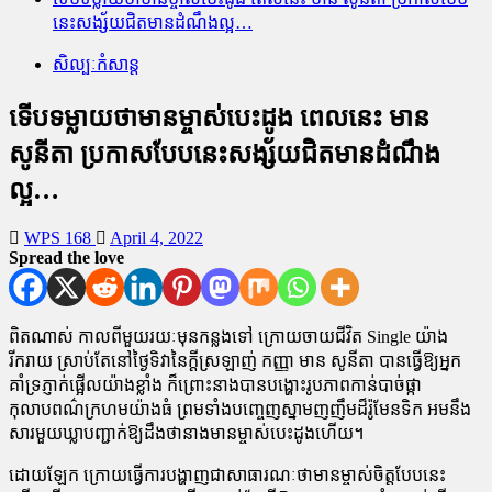
នេះសង្ស័យជិតមានដំណឹងល្អ…
សិល្បៈកំសាន្ត
ទើបទម្លាយថាមានម្ចាស់បេះដូង ពេលនេះ មាន
សូនីតា ប្រកាសបែបនេះសង្ស័យជិតមានដំណឹង
ល្អ…
WPS 168
April 4, 2022
Spread the love
ពិតណាស់ កាលពីមួយរយៈមុនកន្លងទៅ ក្រោយចាយជីវិត Single យ៉ាង
រីករាយ ស្រាប់តែនៅថ្ងៃទិវានៃក្តីស្រឡាញ់ កញ្ញា មាន សូនីតា បានធ្វើឱ្យអ្នក
គាំទ្រភ្ញាក់ផ្អើលយ៉ាងខ្លាំង ក៏ព្រោះនាងបានបង្ហោះរូបភាពកាន់បាច់ផ្កា
កុលាបពណ៌ក្រហមយ៉ាងធំ ព្រមទាំងបញ្ចេញស្នាមញញឹមដ៏រ៉ូមែនទិក អមនឹង
សារមួយឃ្លាបញ្ជាក់ឱ្យដឹងថានាងមានម្ចាស់បេះដូងហើយ។
ដោយឡែក ក្រោយធ្វើការបង្ហាញជាសាធារណៈថាមានម្ចាស់ចិត្តបែបនេះ