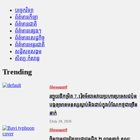
បច្ចេកវិទ្យា
ព័ត៌មានកីឡា
ព័ត៌មានជាតិ
ព័ត៌មានផ្សេងៗ
ព័ត៌មានសេដ្ឋកិច្ច
ព័ត៌មានអន្តរជាតិ
សន្តិសុខសង្គម
សិល្បៈកំសាន្ត
Trending
ព័ត៌មានអន្តរជាតិ
រញ្ជួយដីកម្រិត​ 7.1រ៉ិចទ័របានវាយប្រហារប្រទេសជប៉ុន
បង្កឲ្យមានមនុស្សស្លាប់​និង​ជាប់ក្នុងបំណែកថ្មជាច្រើន
នាក់
July 28, 2026
ព័ត៌មានអន្តរជាតិ
ចិនបានជម្លៀសប្រជាជនជិត ២ លាននាក់ ខណៈ