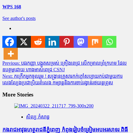
WPS 168
See author's posts
Post
Previous:
បវរកញ្ញា បង្អួតសម្រស់ គ្រឿងពេជ្រ លើកម្រាលព្រំក្រហម ដែល
ឧបត្ថម្ភដោយ ហាងមាសពេជ្រ CSNJ
navigation
Next:
កក្រើកអ្នកចូលរួម ! សង្ក្រានគ្រួសារកក់ក្តៅសប្បាយកប់ជាមួយការ
លេងល្បែងប្រជាប្រិយរាំលេង កម្សាន្តនិងការចាប់រង្វាន់រថយន្តព្រូស
More Stories
សិល្បៈកំសាន្ត
កងរាជអាវុធហត្ថរាជនីភ្នំពេញ កំពុងរៀបចំត្រៀមអបអរសាទរ ពិធី