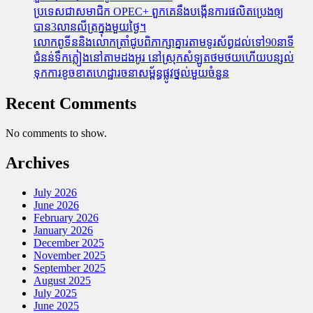
ប្រទេសជាសមាជិក OPEC+​ ពួកគេនឹងបង្កើនការផលិតប្រេងឲ្យ
បាន3លានលីត្រក្នុងមួយថ្ងៃ។
លោកពូទីននិងលោកត្រាំជូបពិភាក្សាគ្នារតាមទូរស័ព្ធដល់ទៅ90នាទី
ជំនន់​ទឹកភ្លៀង​នៅ​តាម​ដងអូរ​ នៅ​ស្រុក​សំឡូត​ថមថយ​ហើយ​បន្សល់​
ទុក​ការ​ខូចខាត​ហេដ្ឋារចនាសម្ព័ន្ធ​ផ្លូវថ្នល់​មួយ​ចំនួន
Recent Comments
No comments to show.
Archives
July 2026
June 2026
February 2026
January 2026
December 2025
November 2025
September 2025
August 2025
July 2025
June 2025