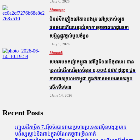
July 6, 2026
ព័ត៌មានផ្សេងៗ
ជំនន់​ទឹកភ្លៀង​នៅ​តាម​ដងអូរ​ នៅ​ស្រុក​សំឡូត​
ថមថយ​ហើយ​បន្សល់​ទុក​ការ​ខូចខាត​ហេដ្ឋារចនា
សម្ព័ន្ធ​ផ្លូវថ្នល់​មួយ​ចំនួន
July 5, 2026
ព័ត៌មានជាតិ
សមាគមឧកញ៉ាកម្ពុជា នៅថ្ងៃទី១៣មិថុនានេះ បាន
ប្រគល់ថវិកាបរិច្ចាគចំនួន ១,០០៩,៩៩៩ ដុល្លារ ជូន
កាកបាទក្រហមកម្ពុជា ក្នុងឱកាសអបអរសាទរខួប
លើកទី១៦៣
June 14, 2026
Recent Posts
រញ្ជួយដីកម្រិត​ 7.1រ៉ិចទ័របានវាយប្រហារប្រទេសជប៉ុនបង្កឲ្យមាន
មនុស្សស្លាប់​និង​ជាប់ក្នុងបំណែកថ្មជាច្រើននាក់