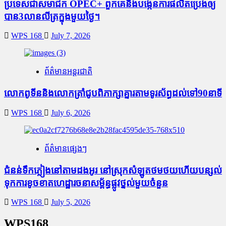
ប្រទេសជាសមាជិក OPEC+​ ពួកគេនឹងបង្កើនការផលិតប្រេងឲ្យ
បាន3លានលីត្រក្នុងមួយថ្ងៃ។
WPS 168
July 7, 2026
ព័ត៌មានអន្តរជាតិ
លោកពូទីននិងលោកត្រាំជូបពិភាក្សាគ្នារតាមទូរស័ព្ធដល់ទៅ90នាទី
WPS 168
July 6, 2026
ព័ត៌មានផ្សេងៗ
ជំនន់​ទឹកភ្លៀង​នៅ​តាម​ដងអូរ​ នៅ​ស្រុក​សំឡូត​ថមថយ​ហើយ​បន្សល់​
ទុក​ការ​ខូចខាត​ហេដ្ឋារចនាសម្ព័ន្ធ​ផ្លូវថ្នល់​មួយ​ចំនួន
WPS 168
July 5, 2026
WPS168