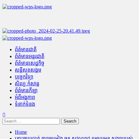
Skip
to
content
Primary
Menu
ព័ត៌មានជាតិ
ព័ត៌មានអន្តរជាតិ
ព័ត៌មានសេដ្ឋកិច្ច
សន្តិសុខសង្គម
បច្ចេកវិទ្យា
សិល្បៈកំសាន្ត
ព័ត៌មានកីឡា
អំពីអង្គភាព
ទំនាក់ទំនង
Search
for:
Home
នោះធ្លាយបាត់ តារាចម្រៀង ឆន សុវណ្ណរាជ ទម្លាយមុខ សង្សាររបស់