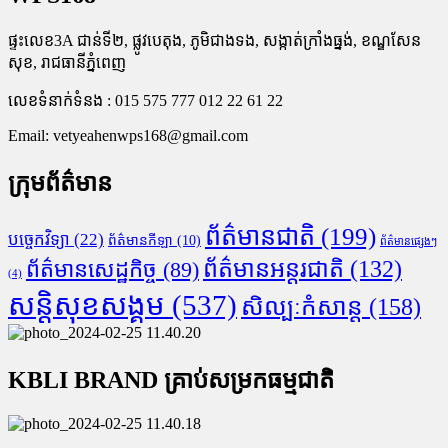
ផ្ទះលេខ3A ជាន់ទី២, ផ្លូវបេតុង, ភូមិជាងទង, សង្កាត់ក្រាំងធ្នង់, ខណ្ឌសែន
សុខ, រាជធានីភ្នំពេញ
លេខទំនាក់ទំនង : 015 575 777 012 22 61 22
Email:
vetyeahenwps168@gmail.com
ក្រុមព័ត៌មាន
ព័ត៌មានជាតិ
(199)
បច្ចេកវិទ្យា
(22)
ព័ត៌មានកីឡា
(10)
ព័ត៌មានផ្សេងៗ
ព័ត៌មានអន្តរជាតិ
(132)
ព័ត៌មានសេដ្ឋកិច្ច
(89)
(4)
សន្តិសុខសង្គម
(537)
សិល្បៈកំសាន្ត
(158)
KBLI BRAND គ្រាប់សម្រកធម្មជាតិ