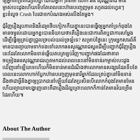
ឲ្យអ្នកគាំទ្រគាំងគ្រប់គ្នា ដោយម្នាក់ៗគិតថា លោក ឆន សុវណ្ណារាជ មាន
ម្ចាស់បេះដូងហើយទើបតែពេលនេះហ៊ានបញ្ចេញមុខ រហូតដល់ហ្វេនៗ
ខ្លះខំលួច Crush បែរជាខកបំណងអស់រលីងតែម្តង។
ជុំវិញរឿងរូបភាពនិងវីដេអូថើបកៀកកើយគ្នានេះបានធ្វើឲ្យអ្នកគាំទ្រកំពុងតែ
មានចម្ងល់ដោយអ្នកខ្លះបាននិយាយថាតើរឿងនេះជាការពិតឬជាការសម្តែង
ដើម្បីធ្វើឲ្យគ្រប់គ្នាជ្រួលច្របល់យល់ច្រឡំទេ? សម្រាប់ថ្ងៃនេះ ក្រុមអ្នកសារព័ត៏
មានបានព្យាយាមទាក់ទងទៅលោកឆនសុវណ្ណារាជសួរដើម្បីបញ្ជាក់ជុំវិញរឿង
នេះដែរតែលោកមិនទាន់ឆ្លើយតបត្រឡប់វិញ។បញ្ជាក់ផងដែរថាតារា
ចម្រៀងឆនសុវណ្ណារាជរហូតមកដល់ពេលនេះនៅមិនទាន់រកម្ចាស់បេះដូង
ឃើញនៅឡើយទេហើយក៏មិនទាន់មានដំណឹងថាលោកមានសង្សារដែរទើបតែ
ពេលនេះលោកហាក់ប្លែកហ៊ានបញ្ចេញមុខនារីម្នាក់ដែលគ្រប់គ្នានៅមិនទាន់
ដឹងថាជាអ្វីនិងគ្នាឲ្យប្រាកដនៅឡើយដែរតែប្រសិនបើលោកកំពុងតែមានមែន
ហើយព្យាយាមបង្ហាញនោះគឺជារឿងដ៏ល្អព្រោះលោកក៏កាន់តែមានវ័យច្រើន
ដែរហើយ៕
About The Author