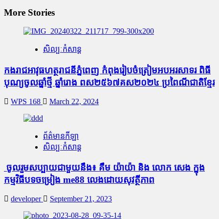
More Stories
សិល្បៈកំសាន្ត
កងរាជអាវុធហត្ថរាជនីភ្នំពេញ កំពុងរៀបចំត្រៀមអបអរសាទរ ពិធី
បុណ្យចូលឆ្នាំថ្មី ឆ្នាំរោង ពស២៥៦៧គស២០២៤ ប្រពៃណីជាតិខ្មែរ
WPS 168
March 22, 2024
ព័ត៌មានកីឡា
សិល្បៈកំសាន្ត
ចូលរួមសប្បាយជាមួយនឹង៖ គឹម យ៉ាយ៉ា និង លោក សេង ក្នុង
កម្មវិធីបទចម្រៀង me88 លេងដោយសុវត្ថីភាព
developer
September 21, 2023