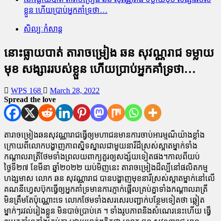
ខ្លួន ហើយប្រាប់អ្នកគាំទ្រថា…
សិល្បៈកំសាន្ត
នោះធ្លាយបាត់ តារាចម្រៀង ឆន សុវណ្ណរាជ ទម្លាយ
មុខ សង្សាររបស់ខ្លួន ហើយប្រាប់អ្នកគាំទ្រថា…
WPS 168
March 28, 2022
Spread the love
តារាចម្រៀងឆនសុវណ្ណារាជធ្វើឲ្យមហាជនមានការចាប់អារម្មណ៏យ៉ាងខ្លាំង
ក្រោយពីលោកបង្ហាញភាពស្និទស្នាលជាមួយនារីដ៏ស្រស់ស្អាតម្នាក់ទាំង
កណ្តាលរាត្រីថែមទាំងព្រលយពាក្យគួរឲ្យសង្ស័យទៀតផង។កាលពីយប់
ថ្ងៃទី២៧ ខែមីនា ឆ្នាំ២០២២ យប់មិញនេះ តារាចម្រៀងដ៏ល្បីនៅផលិតកម្ម
ហង្សមាស លោក ឆន សុវណ្ណារាជ បានបង្ហាញមុខនារីស្រស់ស្អាតម្នាក់នៅលើ
គណនីហ្វេសប៊ុកធ្វើឲ្យអ្នកគាំទ្រមានការភ្ញាក់ផ្អើលគ្រប់គ្នាទាំងកណ្តាលរាត្រី
មិនត្រឹមតែប៉ុណ្ណោះទេ លោកថែមទាំងសរសេរបញ្ជាក់បន្ថែមទៀតថា ឆ្លៀត
ម្នាក់ៗរវល់រៀងខ្លួន មិនបាច់ប្រាប់គេ ។ ទាំងរូបភាពនិងសំណេរនេះហើយ ធ្វើ