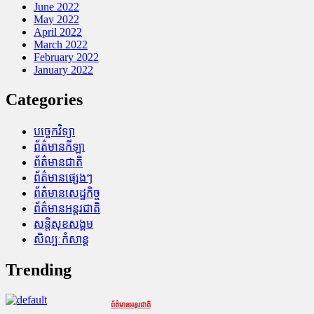
June 2022
May 2022
April 2022
March 2022
February 2022
January 2022
Categories
បច្ចេកវិទ្យា
ព័ត៌មានកីឡា
ព័ត៌មានជាតិ
ព័ត៌មានផ្សេងៗ
ព័ត៌មានសេដ្ឋកិច្ច
ព័ត៌មានអន្តរជាតិ
សន្តិសុខសង្គម
សិល្បៈកំសាន្ត
Trending
ព័ត៌មានអន្តរជាតិ