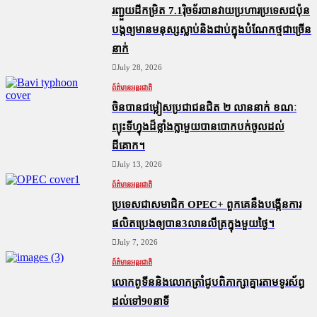
រញ្ជួយដីកម្រិត​ 7.1រ៉ិចទ័របានវាយប្រហារប្រទេសជប៉ុន
បង្កឲ្យមានមនុស្សស្លាប់​និង​ជាប់ក្នុងបំណែកថ្មជាច្រើន
នាក់
July 28, 2026
ព័ត៌មានអន្តរជាតិ
ចិនបានជម្លៀសប្រជាជនជិត ២ លាននាក់ ខណៈ
ព្យុះទីហ្វុងដ៏ខ្លាំងក្លាមួយបានបោកបក់ចូលដល់
ដីគោក។
July 13, 2026
ព័ត៌មានអន្តរជាតិ
ប្រទេសជាសមាជិក OPEC+​ ពួកគេនឹងបង្កើនការ
ផលិតប្រេងឲ្យបាន3លានលីត្រក្នុងមួយថ្ងៃ។
July 7, 2026
ព័ត៌មានអន្តរជាតិ
លោកពូទីននិងលោកត្រាំជូបពិភាក្សាគ្នារតាមទូរស័ព្ធ
ដល់ទៅ90នាទី