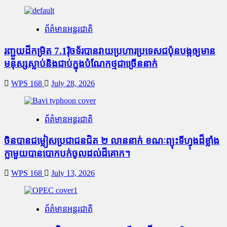
ព័ត៌មានអន្តរជាតិ
រញ្ជួយដីកម្រិត​ 7.1រ៉ិចទ័របានវាយប្រហារប្រទេសជប៉ុនបង្កឲ្យមាន
មនុស្សស្លាប់​និង​ជាប់ក្នុងបំណែកថ្មជាច្រើននាក់
WPS 168
July 28, 2026
ព័ត៌មានអន្តរជាតិ
ចិនបានជម្លៀសប្រជាជនជិត ២ លាននាក់ ខណៈព្យុះទីហ្វុងដ៏ខ្លាំង
ក្លាមួយបានបោកបក់ចូលដល់ដីគោក។
WPS 168
July 13, 2026
ព័ត៌មានអន្តរជាតិ