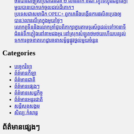
ចិនបានជម្លៀសប្រជាជនជិត ២ លាននាក់ ខណៈព្យុះទីហ្វុងដ៏ខ្លាំងក្លា
មួយបានបោកបក់ចូលដល់ដីគោក។
ប្រទេសជាសមាជិក OPEC+​ ពួកគេនឹងបង្កើនការផលិតប្រេងឲ្យ
បាន3លានលីត្រក្នុងមួយថ្ងៃ។
លោកពូទីននិងលោកត្រាំជូបពិភាក្សាគ្នារតាមទូរស័ព្ធដល់ទៅ90នាទី
ជំនន់​ទឹកភ្លៀង​នៅ​តាម​ដងអូរ​ នៅ​ស្រុក​សំឡូត​ថមថយ​ហើយ​បន្សល់​
ទុក​ការ​ខូចខាត​ហេដ្ឋារចនាសម្ព័ន្ធ​ផ្លូវថ្នល់​មួយ​ចំនួន
Categories
បច្ចេកវិទ្យា
ព័ត៌មានកីឡា
ព័ត៌មានជាតិ
ព័ត៌មានផ្សេងៗ
ព័ត៌មានសេដ្ឋកិច្ច
ព័ត៌មានអន្តរជាតិ
សន្តិសុខសង្គម
សិល្បៈកំសាន្ត
ព័ត៌មានផ្សេងៗ