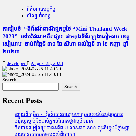
ព័ត៌មានសេដ្ឋកិច្ច
សិល្បៈកំសាន្ត
ការ​រៀប​ចំ “​ពិព័រណ៍​ពាណិជ្ជកម្មថៃ “Mini Thailand Week
2023” នៅបរិវេណអតីតផ្សារ​ ផាមកុងទីន័រ ក្រុងសៀមរាប ខេត្ត
សៀមរាប ចាប់​ពី​ថ្ងៃទី ៣១ ខែ សីហា ដល់ថ្ងៃទី ៣ ខែ កញ្ញា ឆ្នាំ
២០២៣
developer
August 28, 2023
Search
Search
Recent Posts
រញ្ជួយដីកម្រិត​ 7.1រ៉ិចទ័របានវាយប្រហារប្រទេសជប៉ុនបង្កឲ្យមាន
មនុស្សស្លាប់​និង​ជាប់ក្នុងបំណែកថ្មជាច្រើននាក់
ចិនបានជម្លៀសប្រជាជនជិត ២ លាននាក់ ខណៈព្យុះទីហ្វុងដ៏ខ្លាំងក្លា
មួយបានបោកបក់ចូលដល់ដីគោក។