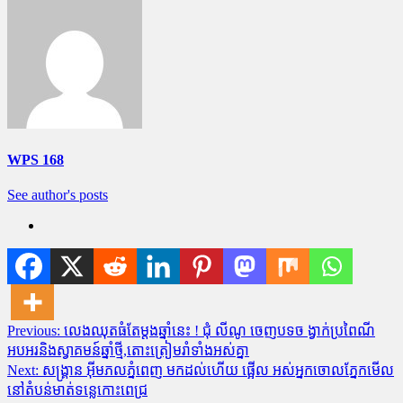
WPS 168
See author's posts
Post
Previous:
លេងឈុតធំតែម្តងឆ្នាំនេះ ! ជុំ លីណូ ចេញបទច ង្វាក់ប្រពៃណី
អបអរនិងស្វាគមន៍ឆ្នាំថ្មី,តោះត្រៀមរាំទាំងអស់គ្នា
navigation
Next:
សង្រ្គាន អុីមភលភ្នំពេញ មកដល់ហេីយ ផ្អើល អស់អ្នកចោលភ្នែកមើល
នៅតំបន់មាត់ទន្លេកោះពេជ្រ