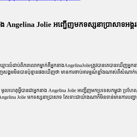
នាង Angelina Jolie អញ្ជើញមកទស្សនាប្រាសាទអង្គរវ
បីឈ្មោះលំដាប់ពិភពលោកម្នាក់គឺអ្នកនាងAngelinaJolieត្រូវបានគេបានឃើញអ្នក
គមមិនបានប៉ុន្មានផងឃើញថា មានការចាប់អារម្មណ៍ខ្លាំងណាស់ពីសំណាក់មហាជ
េតុអ្វីបានជាអ្នកនាង Angelina Jolie អញ្ជើញមកប្រទេសកម្ពុជា ប្រហែលជា
Angelina Jolie មកទស្សនាប្រាសាទ តែទោះជាយ៉ាងណាក៏មិនទាន់មានការបញ្ជាក