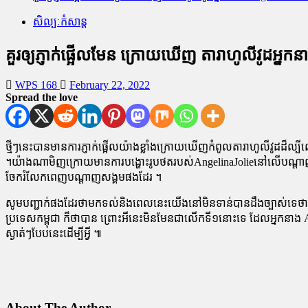
សិល្បៈកំសាន្ត
គួរឲ្យភ្ញាក់ផ្អើលមែន ក្រោយឃើញ តារាហូលីវូដអ្នក
WPS 168
February 22, 2022
Spread the love
ថ្មីៗនេះបានមានការភ្ញាក់ផ្អើលយ៉ាងខ្លាំងក្រោយឃើញកំពូលតារាហូលីវូដដ៏ល្
។យ៉ាងណាមិញក្រោយមានការបង្ហោះរូបថតរបស់AngelinaJolieនៅលើបណ្តាញសង្
ចែករំលែកពេញបណ្តាញសង្គមផងដែរ ។
សូមបញ្ជាក់ផងដែរថាមកទល់និងពេលនេះយើងនៅមិនទាន់បានដឹងច្បាស់ទេថា មូលហ
ប្រទេសកម្ពុជា ក៏ថាបាន ព្រោះអីនេះមិនមែនជាលើកទី១នោះទេ ដែលអ្នកនាង 
ស្ងាត់ៗបែបនេះដើម្បីអ្វី ៕
About The Author