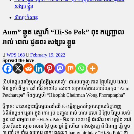
សង្សារ ខ្លួន
សិល្បៈកំសាន្ត
Aum” ឆ្កួត ស្នេហ៍ “Hi-So Pok” ពុះ កញ្ជ្រោល
រាល់ ពេល ជូនពរ សង្សារ ខ្លួន
WPS 168
February 19, 2022
Spread the love
ទើបតែឆ្លងផុតថ្ងៃបុណ្យនៃក្តីស្រលាញ់។ នាងបញ្ចេញ ភាព ផ្អែមល្ហែម ដោយ
មិន ខ្វល់ ពី អ្នក នៅ លីវ ទាល់តែ សោះ។ សម្រាប់កំពូលតារាវ័យក្មេង “Aum
Patcharapa” និងគូស្នេហ៍ “Hisophk Chairman Wong Phornprapha”
ថ្មីៗនេះ បានបង្ហោះឃ្លីបមួយនៅលើ IG ធ្វើឲ្យអ្នកគាំទ្រសប្បាយចិត្តពេញ
ទំព័រតែម្ដង។ ព្រោះ ក្នុង នោះ រួម បញ្ចូល រាល់ ពេល វេលា ដ៏ ផ្អែម ល្ហែម របស់
ខ្លួន នៅ ជាមួយ បទ «Hi-So-Pak» មិន ថា ពេល ធ្វើ ដំណើរ ទៅ ច្រៀង ខារ៉ា
អូខេ រឺលេង ហ្គេម អបអរ ថ្ងៃ ចូល ឆ្នាំ ថ្មី ហើយ នាងបង្ហាញ ពី ជំនាញ ធ្វើ ម្ហូប
ឲ្យ ញ៉ាំ រួម ទាំង សរសេរ ពាក្យ ជូនពរ។ happy birthday “Hi-So Pok” ថា