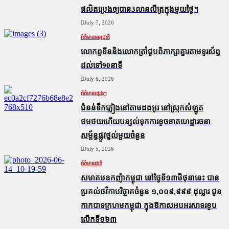
ផលិតប្រេងឲ្យបាន3លានលីត្រក្នុងមួយថ្ងៃ។
July 7, 2026
ព័ត៌មានអន្តរជាតិ
លោកពូទីននិងលោកត្រាំជូបពិភាក្សាគ្នារតាមទូរស័ព្ធ
ដល់ទៅ90នាទី
July 6, 2026
ព័ត៌មានផ្សេងៗ
ជំនន់​ទឹកភ្លៀង​នៅ​តាម​ដងអូរ​ នៅ​ស្រុក​សំឡូត​
ថមថយ​ហើយ​បន្សល់​ទុក​ការ​ខូចខាត​ហេដ្ឋារចនា
សម្ព័ន្ធ​ផ្លូវថ្នល់​មួយ​ចំនួន
July 5, 2026
ព័ត៌មានជាតិ
សមាគមឧកញ៉ាកម្ពុជា នៅថ្ងៃទី១៣មិថុនានេះ បាន
ប្រគល់ថវិកាបរិច្ចាគចំនួន ១,០០៩,៩៩៩ ដុល្លារ ជូន
កាកបាទក្រហមកម្ពុជា ក្នុងឱកាសអបអរសាទរខួប
លើកទី១៦៣