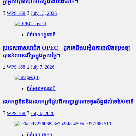
ក្លាមួយបានបោកបក់ចូលដល់ដីគោក។
WPS 168
July 13, 2026
ព័ត៌មានអន្តរជាតិ
ប្រទេសជាសមាជិក OPEC+​ ពួកគេនឹងបង្កើនការផលិតប្រេងឲ្យ
បាន3លានលីត្រក្នុងមួយថ្ងៃ។
WPS 168
July 7, 2026
ព័ត៌មានអន្តរជាតិ
លោកពូទីននិងលោកត្រាំជូបពិភាក្សាគ្នារតាមទូរស័ព្ធដល់ទៅ90នាទី
WPS 168
July 6, 2026
ព័ត៌មានផ្សេងៗ