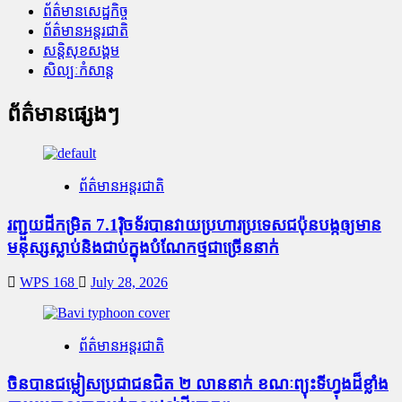
ព័ត៌មានសេដ្ឋកិច្ច
ព័ត៌មានអន្តរជាតិ
សន្តិសុខសង្គម
សិល្បៈកំសាន្ត
ព័ត៌មានផ្សេងៗ
ព័ត៌មានអន្តរជាតិ
រញ្ជួយដីកម្រិត​ 7.1រ៉ិចទ័របានវាយប្រហារប្រទេសជប៉ុនបង្កឲ្យមាន
មនុស្សស្លាប់​និង​ជាប់ក្នុងបំណែកថ្មជាច្រើននាក់
WPS 168
July 28, 2026
ព័ត៌មានអន្តរជាតិ
ចិនបានជម្លៀសប្រជាជនជិត ២ លាននាក់ ខណៈព្យុះទីហ្វុងដ៏ខ្លាំង