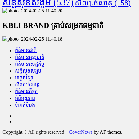
សន្តិសុខសង្គម
(537)
សិល្បៈកំសាន្ត
(158)
KBLI BRAND គ្រាប់សម្រកធម្មជាតិ
ព័ត៌មានជាតិ
ព័ត៌មានអន្តរជាតិ
ព័ត៌មានសេដ្ឋកិច្ច
សន្តិសុខសង្គម
បច្ចេកវិទ្យា
សិល្បៈកំសាន្ត
ព័ត៌មានកីឡា
អំពីអង្គភាព
ទំនាក់ទំនង
Facebook
Youtube
Copyright © All rights reserved.
|
CoverNews
by AF themes.