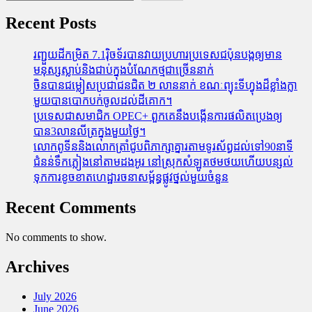
Recent Posts
រញ្ជួយដីកម្រិត​ 7.1រ៉ិចទ័របានវាយប្រហារប្រទេសជប៉ុនបង្កឲ្យមាន
មនុស្សស្លាប់​និង​ជាប់ក្នុងបំណែកថ្មជាច្រើននាក់
ចិនបានជម្លៀសប្រជាជនជិត ២ លាននាក់ ខណៈព្យុះទីហ្វុងដ៏ខ្លាំងក្លា
មួយបានបោកបក់ចូលដល់ដីគោក។
ប្រទេសជាសមាជិក OPEC+​ ពួកគេនឹងបង្កើនការផលិតប្រេងឲ្យ
បាន3លានលីត្រក្នុងមួយថ្ងៃ។
លោកពូទីននិងលោកត្រាំជូបពិភាក្សាគ្នារតាមទូរស័ព្ធដល់ទៅ90នាទី
ជំនន់​ទឹកភ្លៀង​នៅ​តាម​ដងអូរ​ នៅ​ស្រុក​សំឡូត​ថមថយ​ហើយ​បន្សល់​
ទុក​ការ​ខូចខាត​ហេដ្ឋារចនាសម្ព័ន្ធ​ផ្លូវថ្នល់​មួយ​ចំនួន
Recent Comments
No comments to show.
Archives
July 2026
June 2026