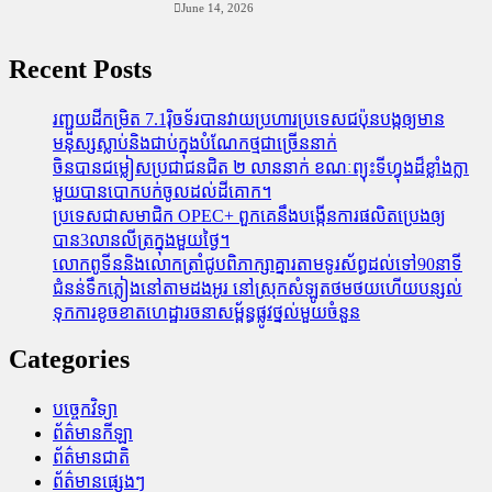
June 14, 2026
Recent Posts
រញ្ជួយដីកម្រិត​ 7.1រ៉ិចទ័របានវាយប្រហារប្រទេសជប៉ុនបង្កឲ្យមាន
មនុស្សស្លាប់​និង​ជាប់ក្នុងបំណែកថ្មជាច្រើននាក់
ចិនបានជម្លៀសប្រជាជនជិត ២ លាននាក់ ខណៈព្យុះទីហ្វុងដ៏ខ្លាំងក្លា
មួយបានបោកបក់ចូលដល់ដីគោក។
ប្រទេសជាសមាជិក OPEC+​ ពួកគេនឹងបង្កើនការផលិតប្រេងឲ្យ
បាន3លានលីត្រក្នុងមួយថ្ងៃ។
លោកពូទីននិងលោកត្រាំជូបពិភាក្សាគ្នារតាមទូរស័ព្ធដល់ទៅ90នាទី
ជំនន់​ទឹកភ្លៀង​នៅ​តាម​ដងអូរ​ នៅ​ស្រុក​សំឡូត​ថមថយ​ហើយ​បន្សល់​
ទុក​ការ​ខូចខាត​ហេដ្ឋារចនាសម្ព័ន្ធ​ផ្លូវថ្នល់​មួយ​ចំនួន
Categories
បច្ចេកវិទ្យា
ព័ត៌មានកីឡា
ព័ត៌មានជាតិ
ព័ត៌មានផ្សេងៗ