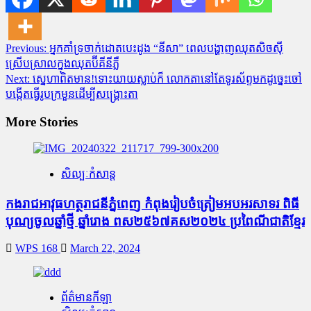
Post
Previous:
អ្នកគាំទ្រចាក់ដោតបេះដូង “នីសា” ពេលបង្ហាញឈុតសិចស៊ី
ស្រេីបស្រាលក្នុងឈុតប៊ីគីនីភ្លឺ
navigation
Next:
ស្នេហាពិតមាន!ទោះយាយស្លាប់ក៏ លោកតានៅតែទូរស័ព្ទមកដូច្នេះចៅ
បង្កើតធ្វេីរូបក្រមួនដើម្បីសង្គ្រោះតា
More Stories
សិល្បៈកំសាន្ត
កងរាជអាវុធហត្ថរាជនីភ្នំពេញ កំពុងរៀបចំត្រៀមអបអរសាទរ ពិធី
បុណ្យចូលឆ្នាំថ្មី ឆ្នាំរោង ពស២៥៦៧គស២០២៤ ប្រពៃណីជាតិខ្មែរ
WPS 168
March 22, 2024
ព័ត៌មានកីឡា