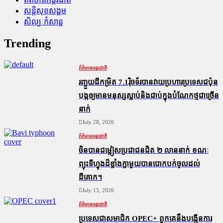
សន្តិសុខសង្គម
សិល្បៈកំសាន្ត
Trending
ព័ត៌មានអន្តរជាតិ
រញ្ជួយដីកម្រិត​ 7.1រ៉ិចទ័របានវាយប្រហារប្រទេសជប៉ុន
បង្កឲ្យមានមនុស្សស្លាប់​និង​ជាប់ក្នុងបំណែកថ្មជាច្រើន
នាក់
July 28, 2026
ព័ត៌មានអន្តរជាតិ
ចិនបានជម្លៀសប្រជាជនជិត ២ លាននាក់ ខណៈ
ព្យុះទីហ្វុងដ៏ខ្លាំងក្លាមួយបានបោកបក់ចូលដល់
ដីគោក។
July 13, 2026
ព័ត៌មានអន្តរជាតិ
ប្រទេសជាសមាជិក OPEC+​ ពួកគេនឹងបង្កើនការ