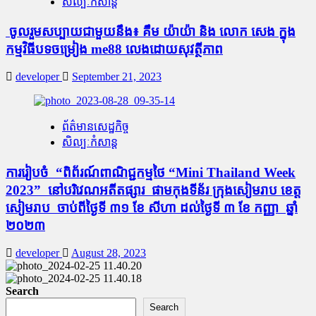
សិល្បៈកំសាន្ត
ចូលរួមសប្បាយជាមួយនឹង៖ គឹម យ៉ាយ៉ា និង លោក សេង ក្នុង
កម្មវិធីបទចម្រៀង me88 លេងដោយសុវត្ថីភាព
developer
September 21, 2023
ព័ត៌មានសេដ្ឋកិច្ច
សិល្បៈកំសាន្ត
ការ​រៀប​ចំ “​ពិព័រណ៍​ពាណិជ្ជកម្មថៃ “Mini Thailand Week
2023” នៅបរិវេណអតីតផ្សារ​ ផាមកុងទីន័រ ក្រុងសៀមរាប ខេត្ត
សៀមរាប ចាប់​ពី​ថ្ងៃទី ៣១ ខែ សីហា ដល់ថ្ងៃទី ៣ ខែ កញ្ញា ឆ្នាំ
២០២៣
developer
August 28, 2023
Search
Search