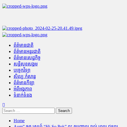
Skip
to
content
Primary
Menu
ព័ត៌មានជាតិ
ព័ត៌មានអន្តរជាតិ
ព័ត៌មានសេដ្ឋកិច្ច
សន្តិសុខសង្គម
បច្ចេកវិទ្យា
សិល្បៈកំសាន្ត
ព័ត៌មានកីឡា
អំពីអង្គភាព
ទំនាក់ទំនង
Search
for:
Home
Aum” ឆ្កួត ស្នេហ៍ “Hi-So Pok” ពុះ កញ្ជ្រោល រាល់ ពេល ជូនពរ