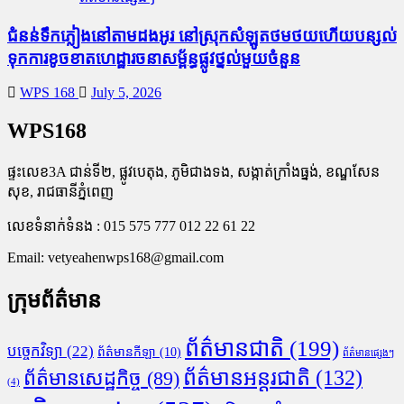
ជំនន់​ទឹកភ្លៀង​នៅ​តាម​ដងអូរ​ នៅ​ស្រុក​សំឡូត​ថមថយ​ហើយ​បន្សល់​
ទុក​ការ​ខូចខាត​ហេដ្ឋារចនាសម្ព័ន្ធ​ផ្លូវថ្នល់​មួយ​ចំនួន
WPS 168
July 5, 2026
WPS168
ផ្ទះលេខ3A ជាន់ទី២, ផ្លូវបេតុង, ភូមិជាងទង, សង្កាត់ក្រាំងធ្នង់, ខណ្ឌសែន
សុខ, រាជធានីភ្នំពេញ
លេខទំនាក់ទំនង : 015 575 777 012 22 61 22
Email:
vetyeahenwps168@gmail.com
ក្រុមព័ត៌មាន
ព័ត៌មានជាតិ
(199)
បច្ចេកវិទ្យា
(22)
ព័ត៌មានកីឡា
(10)
ព័ត៌មានផ្សេងៗ
ព័ត៌មានអន្តរជាតិ
(132)
ព័ត៌មានសេដ្ឋកិច្ច
(89)
(4)