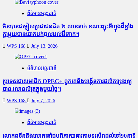
ព័ត៌មានអន្តរជាតិ
ចិនបានជម្លៀសប្រជាជនជិត ២ លាននាក់ ខណៈព្យុះទីហ្វុងដ៏ខ្លាំង
ក្លាមួយបានបោកបក់ចូលដល់ដីគោក។
WPS 168
July 13, 2026
ព័ត៌មានអន្តរជាតិ
ប្រទេសជាសមាជិក OPEC+​ ពួកគេនឹងបង្កើនការផលិតប្រេងឲ្យ
បាន3លានលីត្រក្នុងមួយថ្ងៃ។
WPS 168
July 7, 2026
ព័ត៌មានអន្តរជាតិ
លោកពូទីននិងលោកត្រាំជូបពិភាក្សាគ្នារតាមទូរស័ព្ធដល់ទៅ90នាទី