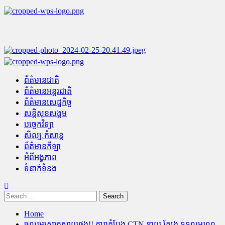
Skip
to
content
Primary
Menu
ព័ត៌មានជាតិ
ព័ត៌មានអន្តរជាតិ
ព័ត៌មានសេដ្ឋកិច្ច
សន្តិសុខសង្គម
បច្ចេកវិទ្យា
សិល្បៈកំសាន្ត
ព័ត៌មានកីឡា
អំពីអង្គភាព
ទំនាក់ទំនង
Search
for:
Home
ចូលរួមសោកស្តាយផង!! តារាកំប្លែង CTN នាយ ត្បែង ទទួលមរណ