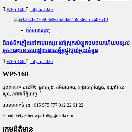
WPS 168
July 6, 2026
ព័ត៌មានផ្សេងៗ
ជំនន់​ទឹកភ្លៀង​នៅ​តាម​ដងអូរ​ នៅ​ស្រុក​សំឡូត​ថមថយ​ហើយ​បន្សល់​
ទុក​ការ​ខូចខាត​ហេដ្ឋារចនាសម្ព័ន្ធ​ផ្លូវថ្នល់​មួយ​ចំនួន
WPS 168
July 5, 2026
WPS168
ផ្ទះលេខ3A ជាន់ទី២, ផ្លូវបេតុង, ភូមិជាងទង, សង្កាត់ក្រាំងធ្នង់, ខណ្ឌសែន
សុខ, រាជធានីភ្នំពេញ
លេខទំនាក់ទំនង : 015 575 777 012 22 61 22
Email:
vetyeahenwps168@gmail.com
ក្រុមព័ត៌មាន