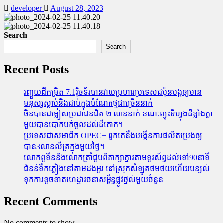
developer
August 28, 2023
Search
Search
Recent Posts
រញ្ជួយដីកម្រិត​ 7.1រ៉ិចទ័របានវាយប្រហារប្រទេសជប៉ុនបង្កឲ្យមាន
មនុស្សស្លាប់​និង​ជាប់ក្នុងបំណែកថ្មជាច្រើននាក់
ចិនបានជម្លៀសប្រជាជនជិត ២ លាននាក់ ខណៈព្យុះទីហ្វុងដ៏ខ្លាំងក្លា
មួយបានបោកបក់ចូលដល់ដីគោក។
ប្រទេសជាសមាជិក OPEC+​ ពួកគេនឹងបង្កើនការផលិតប្រេងឲ្យ
បាន3លានលីត្រក្នុងមួយថ្ងៃ។
លោកពូទីននិងលោកត្រាំជូបពិភាក្សាគ្នារតាមទូរស័ព្ធដល់ទៅ90នាទី
ជំនន់​ទឹកភ្លៀង​នៅ​តាម​ដងអូរ​ នៅ​ស្រុក​សំឡូត​ថមថយ​ហើយ​បន្សល់​
ទុក​ការ​ខូចខាត​ហេដ្ឋារចនាសម្ព័ន្ធ​ផ្លូវថ្នល់​មួយ​ចំនួន
Recent Comments
No comments to show.