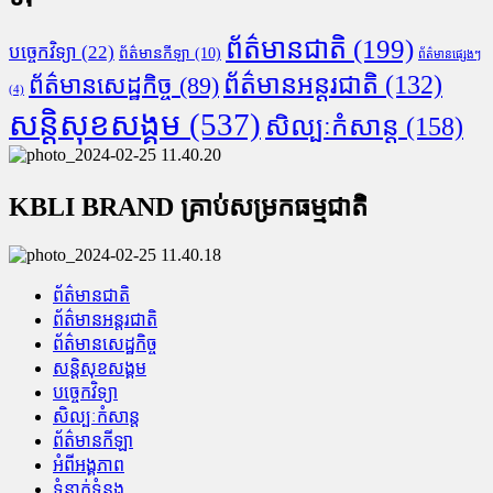
ព័ត៌មានជាតិ
(199)
បច្ចេកវិទ្យា
(22)
ព័ត៌មានកីឡា
(10)
ព័ត៌មានផ្សេងៗ
ព័ត៌មានអន្តរជាតិ
(132)
ព័ត៌មានសេដ្ឋកិច្ច
(89)
(4)
សន្តិសុខសង្គម
(537)
សិល្បៈកំសាន្ត
(158)
KBLI BRAND គ្រាប់សម្រកធម្មជាតិ
ព័ត៌មានជាតិ
ព័ត៌មានអន្តរជាតិ
ព័ត៌មានសេដ្ឋកិច្ច
សន្តិសុខសង្គម
បច្ចេកវិទ្យា
សិល្បៈកំសាន្ត
ព័ត៌មានកីឡា
អំពីអង្គភាព
ទំនាក់ទំនង