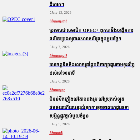
ដីគោក។
July 13, 2026
ព័ត៌មានអន្តរជាតិ
ប្រទេសជាសមាជិក OPEC+​ ពួកគេនឹងបង្កើនការ
ផលិតប្រេងឲ្យបាន3លានលីត្រក្នុងមួយថ្ងៃ។
July 7, 2026
ព័ត៌មានអន្តរជាតិ
លោកពូទីននិងលោកត្រាំជូបពិភាក្សាគ្នារតាមទូរស័ព្ធ
ដល់ទៅ90នាទី
July 6, 2026
ព័ត៌មានផ្សេងៗ
ជំនន់​ទឹកភ្លៀង​នៅ​តាម​ដងអូរ​ នៅ​ស្រុក​សំឡូត​
ថមថយ​ហើយ​បន្សល់​ទុក​ការ​ខូចខាត​ហេដ្ឋារចនា
សម្ព័ន្ធ​ផ្លូវថ្នល់​មួយ​ចំនួន
July 5, 2026
ព័ត៌មានជាតិ