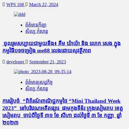
WPS 168
March 22, 2024
ព័ត៌មានកីឡា
សិល្បៈកំសាន្ត
ចូលរួមសប្បាយជាមួយនឹង៖ គឹម យ៉ាយ៉ា និង លោក សេង ក្នុង
កម្មវិធីបទចម្រៀង me88 លេងដោយសុវត្ថីភាព
developer
September 21, 2023
ព័ត៌មានសេដ្ឋកិច្ច
សិល្បៈកំសាន្ត
ការ​រៀប​ចំ “​ពិព័រណ៍​ពាណិជ្ជកម្មថៃ “Mini Thailand Week
2023” នៅបរិវេណអតីតផ្សារ​ ផាមកុងទីន័រ ក្រុងសៀមរាប ខេត្ត
សៀមរាប ចាប់​ពី​ថ្ងៃទី ៣១ ខែ សីហា ដល់ថ្ងៃទី ៣ ខែ កញ្ញា ឆ្នាំ
២០២៣