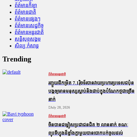
ព័ត៌មានកីឡា
ព័ត៌មានជាតិ
ព័ត៌មានផ្សេងៗ
ព័ត៌មានសេដ្ឋកិច្ច
ព័ត៌មានអន្តរជាតិ
សន្តិសុខសង្គម
សិល្បៈកំសាន្ត
Trending
ព័ត៌មានអន្តរជាតិ
រញ្ជួយដីកម្រិត​ 7.1រ៉ិចទ័របានវាយប្រហារប្រទេសជប៉ុន
បង្កឲ្យមានមនុស្សស្លាប់​និង​ជាប់ក្នុងបំណែកថ្មជាច្រើន
នាក់
July 28, 2026
ព័ត៌មានអន្តរជាតិ
ចិនបានជម្លៀសប្រជាជនជិត ២ លាននាក់ ខណៈ
ព្យុះទីហ្វុងដ៏ខ្លាំងក្លាមួយបានបោកបក់ចូលដល់