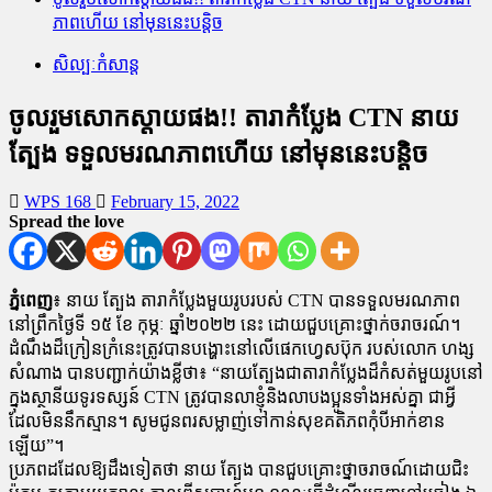
ភាពហើយ នៅមុននេះបន្តិច
សិល្បៈកំសាន្ត
ចូលរួមសោកស្តាយផង!! តារាកំប្លែង CTN នាយ
ត្បែង ទទួលមរណភាពហើយ នៅមុននេះបន្តិច
WPS 168
February 15, 2022
Spread the love
ភ្នំពេញ
៖ នាយ ត្បែង តារាកំប្លែងមួយរូបរបស់ CTN បានទទួលមរណភាព
នៅព្រឹកថ្ងៃទី ១៥ ខែ កុម្ភៈ ឆ្នាំ២០២២ នេះ ដោយជួបគ្រោះថ្នាក់ចរាចរណ៍។
ដំណឹងដ៏ក្រៀនក្រំនេះត្រូវបានបង្ហោះនៅលើផេកហ្វេសប៊ុក របស់លោក ហង្ស
សំណាង បានបញ្ជាក់យ៉ាងខ្លីថា៖ “នាយត្បែងជាតារាកំប្លែងដ៏កំសត់មួយរូបនៅ
ក្នុងស្ថានីយទូរទស្សន៍ CTN ត្រូវបានលាខ្ញុំនិងលាបងប្អូនទាំងអស់គ្នា ជាអ្វី
ដែលមិននឹកស្មាន។ សូមជូនពរសម្លាញ់ទៅកាន់សុខគតិភពកុំបីអាក់ខាន
ឡើយ”។
ប្រភពដដែលឱ្យដឹងទៀតថា នាយ ត្បែង បានជួបគ្រោះថ្នាចរាចណ៍ដោយជិះ