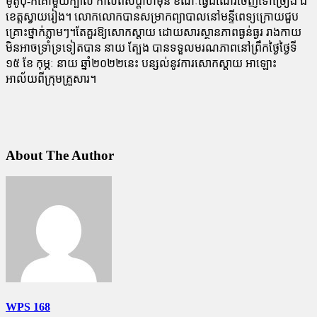
ម៉ូតូបុ-កគោមួយក្បាល កាលពីសប្ដាហ៍មុន ខណៈធ្វើដំណើរចេញទៅច្រៀង ឯ
ខេត្តស្វាយរៀង។ លោកលោកបានសម្រាកព្យាបាលនៅមន្ទីពេទ្យក្រោយជួប
គ្រោះថ្នាក់ភ្លាមៗ។តែគួរឱ្យសោកស្ដាយ ដោយសារស្ថានភាពធ្ងន់ធ្ងរ រាងកាយ
មិនអាចទ្រាំទ្រទៀតបាន នាយ ត្បែង បានទទួលមរណភាពនៅព្រឹកថ្ងៃថ្ងៃទី
១៥ ខែ កុម្ភៈ នាយ ឆ្នាំ២០២២នេះ បន្សល់នូវការសោកស្ដាយ អាឡោះ
អាល័យពីក្រុមគ្រួសារ។
About The Author
WPS 168