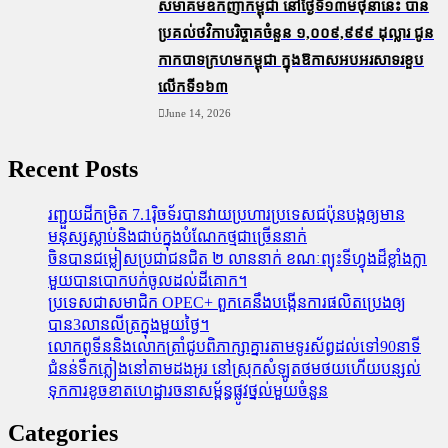
សមាគមឧកញ៉ាកម្ពុជា នៅថ្ងៃទី១៣មិថុនានេះ បាន
ប្រគល់ថវិកាបរិច្ចាគចំនួន ១,០០៩,៩៩៩ ដុល្លារ ជូន
កាកបាទក្រហមកម្ពុជា ក្នុងឱកាសអបអរសាទរខួប
លើកទី១៦៣
June 14, 2026
Recent Posts
រញ្ជួយដីកម្រិត​ 7.1រ៉ិចទ័របានវាយប្រហារប្រទេសជប៉ុនបង្កឲ្យមាន
មនុស្សស្លាប់​និង​ជាប់ក្នុងបំណែកថ្មជាច្រើននាក់
ចិនបានជម្លៀសប្រជាជនជិត ២ លាននាក់ ខណៈព្យុះទីហ្វុងដ៏ខ្លាំងក្លា
មួយបានបោកបក់ចូលដល់ដីគោក។
ប្រទេសជាសមាជិក OPEC+​ ពួកគេនឹងបង្កើនការផលិតប្រេងឲ្យ
បាន3លានលីត្រក្នុងមួយថ្ងៃ។
លោកពូទីននិងលោកត្រាំជូបពិភាក្សាគ្នារតាមទូរស័ព្ធដល់ទៅ90នាទី
ជំនន់​ទឹកភ្លៀង​នៅ​តាម​ដងអូរ​ នៅ​ស្រុក​សំឡូត​ថមថយ​ហើយ​បន្សល់​
ទុក​ការ​ខូចខាត​ហេដ្ឋារចនាសម្ព័ន្ធ​ផ្លូវថ្នល់​មួយ​ចំនួន
Categories