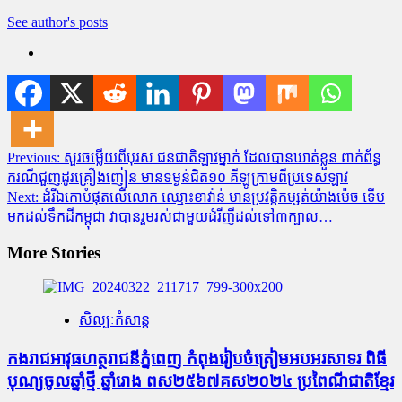
See author's posts
Post
Previous:
សួរចម្លើយពីបុរស ជនជាតិឡាវម្នាក់ ដែលបានឃាត់ខ្លួន ពាក់ព័ន្ធ
ករណីជួញដូរគ្រឿងញៀន មានទម្ងន់ជិត១០ គីឡូក្រាមពីប្រទេសឡាវ
navigation
Next:
ដំរីឯកោបំផុតលើលោក ឈ្មោះខាវ៉ាន់ មានប្រវត្តិកម្សត់យ៉ាងម៉េច ទើប
មកដល់ទឹកដីកម្ពុជា វាបានរួមរស់ជាមួយដំរីញីដល់ទៅ៣ក្បាល…
More Stories
សិល្បៈកំសាន្ត
កងរាជអាវុធហត្ថរាជនីភ្នំពេញ កំពុងរៀបចំត្រៀមអបអរសាទរ ពិធី
បុណ្យចូលឆ្នាំថ្មី ឆ្នាំរោង ពស២៥៦៧គស២០២៤ ប្រពៃណីជាតិខ្មែរ