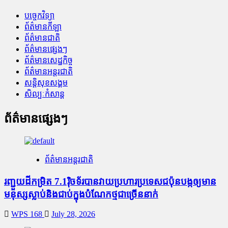
បច្ចេកវិទ្យា
ព័ត៌មានកីឡា
ព័ត៌មានជាតិ
ព័ត៌មានផ្សេងៗ
ព័ត៌មានសេដ្ឋកិច្ច
ព័ត៌មានអន្តរជាតិ
សន្តិសុខសង្គម
សិល្បៈកំសាន្ត
ព័ត៌មានផ្សេងៗ
ព័ត៌មានអន្តរជាតិ
រញ្ជួយដីកម្រិត​ 7.1រ៉ិចទ័របានវាយប្រហារប្រទេសជប៉ុនបង្កឲ្យមាន
មនុស្សស្លាប់​និង​ជាប់ក្នុងបំណែកថ្មជាច្រើននាក់
WPS 168
July 28, 2026