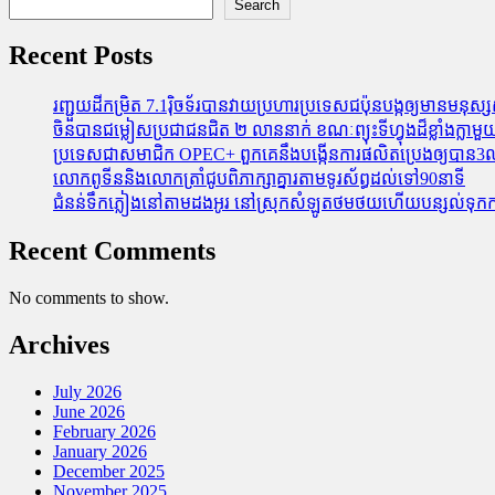
Search
Recent Posts
រញ្ជួយដីកម្រិត​ 7.1រ៉ិចទ័របានវាយប្រហារប្រទេសជប៉ុនបង្កឲ្យមានមនុស្សស្
ចិនបានជម្លៀសប្រជាជនជិត ២ លាននាក់ ខណៈព្យុះទីហ្វុងដ៏ខ្លាំងក្
ប្រទេសជាសមាជិក OPEC+​ ពួកគេនឹងបង្កើនការផលិតប្រេងឲ្យបាន3លាន
លោកពូទីននិងលោកត្រាំជូបពិភាក្សាគ្នារតាមទូរស័ព្ធដល់ទៅ90នាទី
ជំនន់​ទឹកភ្លៀង​នៅ​តាម​ដងអូរ​ នៅ​ស្រុក​សំឡូត​ថមថយ​ហើយ​បន្សល់​ទុក​ការ​ខ
Recent Comments
No comments to show.
Archives
July 2026
June 2026
February 2026
January 2026
December 2025
November 2025