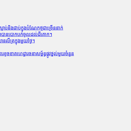
លាប់​និង​ជាប់ក្នុងបំណែកថ្មជាច្រើននាក់
លាមួយបានបោកបក់ចូលដល់ដីគោក។
លីត្រក្នុងមួយថ្ងៃ។
ូចខាត​ហេដ្ឋារចនាសម្ព័ន្ធ​ផ្លូវថ្នល់​មួយ​ចំនួន