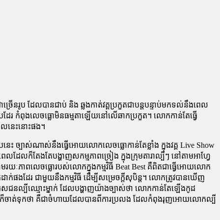
រើនរូប ដែលបានជាប់ និង ឆ្លងកាត់វគ្គប្រកួតជាបន្តបន្ទាប់មកទល់នឹងពេល
ូបដែរ កំពុងលេចធ្លោមិនធម្មតាឡើយនៅលើឆាកប្រកួត។ លោកកាន់តែធ្វើ
ងពេលនេះនោះផង។
 ច្បាស់ណាស់នឹងធ្វើអោយលោកលេចធ្លោកាន់តែខ្លាំង ក្នុងវគ្គ Live Show
លដែលក៏តែងតែបង្ហាញសកម្មភាពច្រៀង ក្នុងក្រុមតារាល្បីៗ នៅតាមអាហ្វែ
មរយៈភាពលេចធ្លោរបស់លោកក្នុងកម្មវិធី Beat Best គឺពិតជាធ្វើអោយលោក
ក់ផងដែរ ជាមួយនឹងកម្មវិធី ដើម្បីសម្រេចក្ដីសុបិន្ត។ លោកត្រូវបានឃើញ
្បុរសជនល្បីឈ្មោះម្នាក់ ដែលបង្ហាញយ៉ាងច្បាស់ថា លោកកាន់តែឡើងកូដ
ើយ។ នេះក៏ចាត់ទុកថា គឺជាចំហាយដែលបានពីការប្រលង ដែលកំពុងរុញអោយលោកល្បី