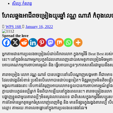
សិល្បៈកំសាន្ត
ហែលឆ្លងអាជីពចម្រៀងយូរឆ្នាំ វណ្ណ ណារ៉ា កំពុងលេ
WPS 168
January 16, 2022
Spread the love
អ្នកតាមដានការប្រលងចម្រៀងលំដាប់ពិភពលោក ក្នុងកម្មវិធី Beat Best របស់
នេះ។ នៅក្នុងចំណោមអ្នកប្រកួតដែលពោរពេញដោយសមត្ថភាពច្រៀងមិធម្មតាតា
អោយគណកម្មការចាប់អារម្មណ៍ និង ធ្វើអោយហ្វេនៗកោតសសើរជាមួយនឹងស
តារាចម្រៀង លោក វណ្ណ ណារ៉ា បានបង្ហោះនៅលើបណ្ដាញសង្គមថា គឺជាមោទនភ
ដែលជាវគ្គដ៏សំខាន់ ប្រសិនបើលោកបានជាប់បន្តទៀត។ មិត្តរួមក្រុមមិនតិ
មង្គលការផងនោះ ទើបកាន់តែរុញអោយលោកទទួលបានការចាប់អារម្មណ៍ខ្លាំង ពី
ក្លាយជាបេក្ខជនល្បីម្នាក់ មិនពិបាកឡើយនៅក្នុងពេលនេះ។ តារាចម្រៀងលោក វណ
បង្ហាញខ្លួនជាមួយតារាល្បីៗមិនសូវលោះពេលទេ ជាពិសេសក្នុងកម្មវិធីសប្បុ
កាន់តែមានអ្នកតូចអ្នកធំស្រលាញ់ពេញចិត្ត និង មានទីផ្សារក្នុងរង្វង់តា
ឈ្មោះ តាមរយៈភាពលេចធ្លោនៅក្នុងការប្រលងនេះផងដែរ៕