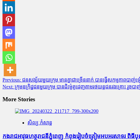
Post
Previous:
ជនសង្ស័យ​មួយក្រុម មាន​គ្នា​ជាច្រើន​នាក់ បានធ្វើ​សកម្មភាពបាញ់​ឡើង
Next:
ក្រុមឧក្រិដ្ឋជនមួយក្រុម បានជិះម៉ូតូដេញតាមរថយន្តជនរងគ្រោះ រួចបា
navigation
More Stories
សិល្បៈកំសាន្ត
កងរាជអាវុធហត្ថរាជនីភ្នំពេញ កំពុងរៀបចំត្រៀមអបអរសាទរ ពិធីបុ