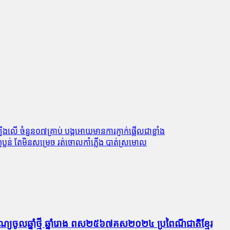
លើ ​ចំនួន០៧​គ្រាប់ បង្ក​អោយ​មាន​ការភ្ញាក់ផ្អើល​ជាខ្លាំង
ញ់ប្លន់ តែមិនសម្រេច រត់ចោលកាំភ្លើង បាត់ស្រមោល
ណ្យចូលឆ្នាំថ្មី ឆ្នាំរោង ពស២៥៦៧គស២០២៤ ប្រពៃណីជាតិខ្មែរ