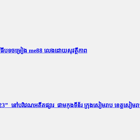
មវិធីបទចម្រៀង me88 លេងដោយសុវត្ថីភាព
3” នៅបរិវេណអតីតផ្សារ​ ផាមកុងទីន័រ ក្រុងសៀមរាប ខេត្តសៀមរាប ច