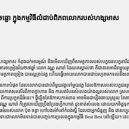
ចធ្លោ ក្នុងកម្មវិធីលំដាប់ពិភពលោករបស់ហង្សមាស
ហង្សមាស កំពុងដក់អារម្មណ៍ និងមើលឃើញពីសមត្ថភាពរបស់បេក្ខជនបេក្ខនារីជាច្
រចម្រៀងវ័យ២៧ឆ្នាំ លោក វណ្ណ ណារ៉ា ដែលគេស្គាល់ថា គឺជាតារាអាជីពមួយរ
មត្ថភាពច្រៀង បានល្អគ្រប់វគ្គ ហើយធ្វើអោយលោកបានជាប់រហូតមកទល់នឹ
ាពបំផុត ដែលលោកបានជាប់ពីមួយវគ្គទៅមួយវគ្គ ដែលឱកាសរបស់បេក្ខជនរូបនេះ
ចឡើយកោតសរសើរពីភាពក្លាហាន និង ការបត់បែនសំលេងយ៉ាងល្អរបស់លោក ស្របពេ
ការប្រកួតដ៏ធំនេះ។ ថ្វីដ្បិតតែឱកាសកាន់ពាន អាចមិនជារឿងងាយស្រួល តែតា
្ណ ណារ៉ា ក៏ត្រូវគេឃើញប្រឹងប្រែងហ្វឹកហាត់ ដុះខាត់សំលេង ដោយយកចិត្តទុកដា
រសធម៌របស់លោក ប៊ុត ចន្ថា ហៅបងម៉ៅនៅកំពង់ស្ពឺ ដែលជាអ្នកជំនួញ និង ជាសប
រាល្បី បើទោះជាលោកមិនទាន់បានបញ្ចប់ការប្រលងក្នុងកម្មវិធី Beat Best នៅឡ