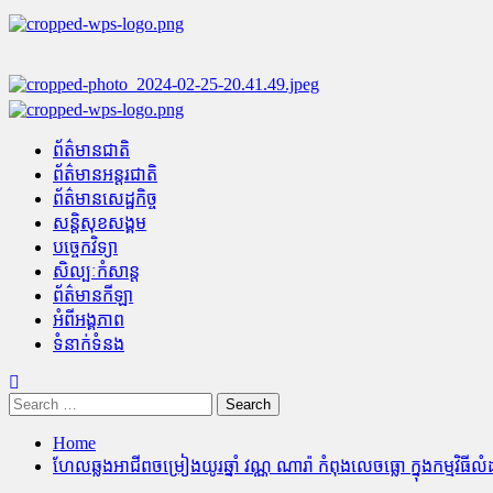
Skip
to
content
Primary
Menu
ព័ត៌មានជាតិ
ព័ត៌មានអន្តរជាតិ
ព័ត៌មានសេដ្ឋកិច្ច
សន្តិសុខសង្គម
បច្ចេកវិទ្យា
សិល្បៈកំសាន្ត
ព័ត៌មានកីឡា
អំពីអង្គភាព
ទំនាក់ទំនង
Search
for:
Home
ហែលឆ្លងអាជីពចម្រៀងយូរឆ្នាំ វណ្ណ ណារ៉ា កំពុងលេចធ្លោ ក្នុងកម្មវ