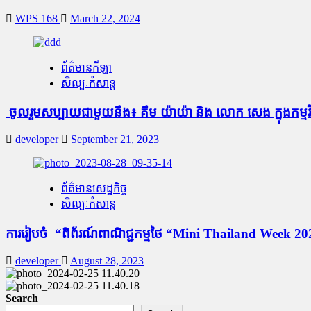
WPS 168
March 22, 2024
ព័ត៌មានកីឡា
សិល្បៈកំសាន្ត
ចូលរួមសប្បាយជាមួយនឹង៖ គឹម យ៉ាយ៉ា និង លោក សេង ក្នុងកម្
developer
September 21, 2023
ព័ត៌មានសេដ្ឋកិច្ច
សិល្បៈកំសាន្ត
ការ​រៀប​ចំ “​ពិព័រណ៍​ពាណិជ្ជកម្មថៃ “Mini Thailand Week 202
developer
August 28, 2023
Search