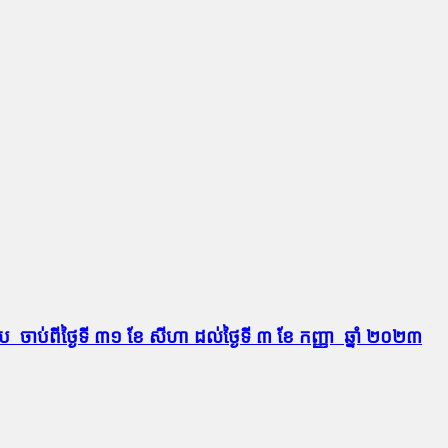
ាប់​ពី​ថ្ងៃទី ៣១ ខែ សីហា ដល់ថ្ងៃទី ៣ ខែ កញ្ញា ឆ្នាំ ២០២៣