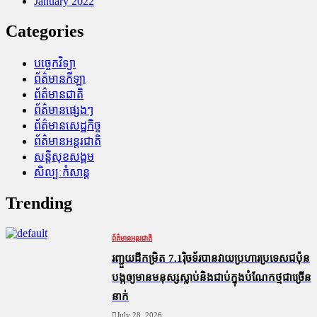
January 2022
Categories
បច្ចេកវិទ្យា
ព័ត៌មានកីឡា
ព័ត៌មានជាតិ
ព័ត៌មានផ្សេងៗ
ព័ត៌មានសេដ្ឋកិច្ច
ព័ត៌មានអន្តរជាតិ
សន្តិសុខសង្គម
សិល្បៈកំសាន្ត
Trending
ព័ត៌មានអន្តរជាតិ
រញ្ជួយដីកម្រិត​ 7.1រ៉ិចទ័របានវាយប្រហារប្រទេសជប៉ុន
បង្កឲ្យមានមនុស្សស្លាប់​និង​ជាប់ក្នុងបំណែកថ្មជាច្រើន
នាក់
July 28, 2026