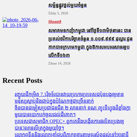
សម្ព័ន្ធ​ផ្លូវថ្នល់​មួយ​ចំនួន
July 5, 2026
ព័ត៌មានជាតិ
សមាគមឧកញ៉ាកម្ពុជា នៅថ្ងៃទី១៣មិថុនានេះ បាន
ប្រគល់ថវិកាបរិច្ចាគចំនួន ១,០០៩,៩៩៩ ដុល្លារ ជូន
កាកបាទក្រហមកម្ពុជា ក្នុងឱកាសអបអរសាទរខួប
លើកទី១៦៣
June 14, 2026
Recent Posts
រញ្ជួយដីកម្រិត​ 7.1រ៉ិចទ័របានវាយប្រហារប្រទេសជប៉ុនបង្កឲ្យមាន
មនុស្សស្លាប់​និង​ជាប់ក្នុងបំណែកថ្មជាច្រើននាក់
ចិនបានជម្លៀសប្រជាជនជិត ២ លាននាក់ ខណៈព្យុះទីហ្វុងដ៏ខ្លាំងក្លា
មួយបានបោកបក់ចូលដល់ដីគោក។
ប្រទេសជាសមាជិក OPEC+​ ពួកគេនឹងបង្កើនការផលិតប្រេងឲ្យ
បាន3លានលីត្រក្នុងមួយថ្ងៃ។
លោកពូទីននិងលោកត្រាំជូបពិភាក្សាគ្នារតាមទូរស័ព្ធដល់ទៅ90នាទី