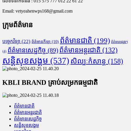
លេខទំនាក់ទំនង : 015 575 777 012 22 61 22
Email:
vetyeahenwps168@gmail.com
ក្រុមព័ត៌មាន
ព័ត៌មានជាតិ
(199)
បច្ចេកវិទ្យា
(22)
ព័ត៌មានកីឡា
(10)
ព័ត៌មានផ្សេងៗ
ព័ត៌មានអន្តរជាតិ
(132)
ព័ត៌មានសេដ្ឋកិច្ច
(89)
(4)
សន្តិសុខសង្គម
(537)
សិល្បៈកំសាន្ត
(158)
KBLI BRAND គ្រាប់សម្រកធម្មជាតិ
ព័ត៌មានជាតិ
ព័ត៌មានអន្តរជាតិ
ព័ត៌មានសេដ្ឋកិច្ច
សន្តិសុខសង្គម