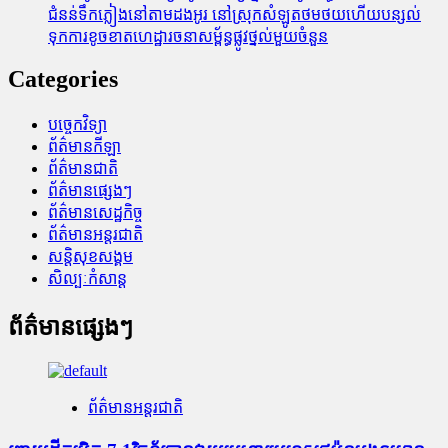
ជំនន់​ទឹកភ្លៀង​នៅ​តាម​ដងអូរ​ នៅ​ស្រុក​សំឡូត​ថមថយ​ហើយ​បន្សល់​
ទុក​ការ​ខូចខាត​ហេដ្ឋារចនាសម្ព័ន្ធ​ផ្លូវថ្នល់​មួយ​ចំនួន
Categories
បច្ចេកវិទ្យា
ព័ត៌មានកីឡា
ព័ត៌មានជាតិ
ព័ត៌មានផ្សេងៗ
ព័ត៌មានសេដ្ឋកិច្ច
ព័ត៌មានអន្តរជាតិ
សន្តិសុខសង្គម
សិល្បៈកំសាន្ត
ព័ត៌មានផ្សេងៗ
ព័ត៌មានអន្តរជាតិ