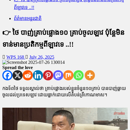
ពីឡាវទេ ..!!
ព័ត៌មានអន្តរជាតិ
👉 ថៃ បាញ់គ្រាប់ផ្លោង១០ គ្រាប់ចូលឡាវ ប៉ុន្តែមិន
ទាន់មានប្រតិកម្មពីឡាវទេ ..!!
WPS 168
July 26, 2025
Spread the love
កងទ័ពថៃ ទទួលស្គាល់ថា គ្រាប់ផ្លោងរបស់ខ្លួនចំនួន១០គ្រាប់ បានបាញ់ធ្លាយ
ចូលដល់ប្រទេសឡាវ ដោយធ្លាក់ដោយលើតំបន់ត្រីកោណមាស។