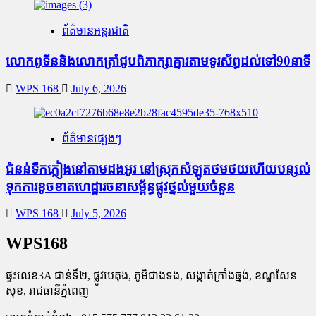
ព័ត៌មានអន្តរជាតិ
លោកពូទីននិងលោកត្រាំជូបពិភាក្សាគ្នារតាមទូរស័ព្ធដល់ទៅ90នាទី
WPS 168
July 6, 2026
ព័ត៌មានផ្សេងៗ
ជំនន់​ទឹកភ្លៀង​នៅ​តាម​ដងអូរ​ នៅ​ស្រុក​សំឡូត​ថមថយ​ហើយ​បន្សល់​
ទុក​ការ​ខូចខាត​ហេដ្ឋារចនាសម្ព័ន្ធ​ផ្លូវថ្នល់​មួយ​ចំនួន
WPS 168
July 5, 2026
WPS168
ផ្ទះលេខ3A ជាន់ទី២, ផ្លូវបេតុង, ភូមិជាងទង, សង្កាត់ក្រាំងធ្នង់, ខណ្ឌសែន
សុខ, រាជធានីភ្នំពេញ