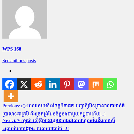
WPS 168
See author's posts
Post
Previous:
👉ពេលនេះមេទ័ពថៃភូមិភាគ២ បញ្ជាឱ្យបិទប្រាសាទតាមាន់ធំ
navigation
ប្រាសាទតាក្របី និងច្រកព្រំដែនចំនួន៤ជាមួយកម្ពុជាហើយ​ ..!
Next:
👉 កម្ពុជា ស្នើឱ្យមានយុទ្ធនាការជាសកលប្រឆាំង​នឹង​ការ​ប្រើ
«គ្រាប់បែក​ចង្កោម» ​របស់​យោធា​ថៃ ..!!