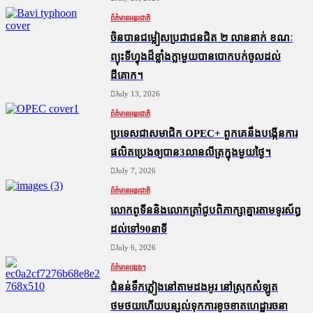
ព័ត៌មានអន្តរជាតិ
ចិនបានជម្លៀសប្រជាជនជិត ២ លាននាក់ ខណៈ
ព្យុះទីហ្វុងដ៏ខ្លាំងក្លាមួយបានបោកបក់ចូលដល់
ដីគោក។
July 13, 2026
ព័ត៌មានអន្តរជាតិ
ប្រទេសជាសមាជិក OPEC+​ ពួកគេនឹងបង្កើនការ
ផលិតប្រេងឲ្យបាន3លានលីត្រក្នុងមួយថ្ងៃ។
July 7, 2026
ព័ត៌មានអន្តរជាតិ
លោកពូទីននិងលោកត្រាំជូបពិភាក្សាគ្នារតាមទូរស័ព្ធ
ដល់ទៅ90នាទី
July 6, 2026
ព័ត៌មានផ្សេងៗ
ជំនន់​ទឹកភ្លៀង​នៅ​តាម​ដងអូរ​ នៅ​ស្រុក​សំឡូត​
ថមថយ​ហើយ​បន្សល់​ទុក​ការ​ខូចខាត​ហេដ្ឋារចនា