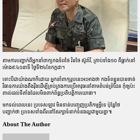
តាមការបញ្ជាក់ពីអ្នកនាំពាក្យកងទ័ពថៃ វិនថៃ ស៊ូវ៉ារី, គ្រាប់ទាំង១០ គឺធ្លាក់នៅ
ម៉ោង៩:៤០នាទី ថ្ងៃទី២៤ខែកក្កដា។
ទោះបីជាយ៉ាងណាក៏ដោយ អ្នកនាំពាក្យរូបនេះអះអាងថា កងទ័ពខ្លួនបានចាត់
វិធានការយ៉ាងតឹងរ៉ឹងដើម្បីគ្រប់គ្រងការប្រើអាវុធនៅតាមតំបន់ព្រំដែន កុំឲ្យប៉ះ
ពាល់ដល់ទីតាំងដែលមិនពាក់ព័ន្ធប្រតិបត្តិការយោធា។
មកទល់ពេលនេះ ប្រទេសឡាវ មិនទាន់បញ្ចេញប្រតិកម្មអ្វីទេ ប៉ុន្តែថៃ
បញ្ជាក់ថា ប្រទេសទាំងពីរនៅតែរក្សាទំនាក់ទំនងល្អជាមួយគ្នា៕
About The Author