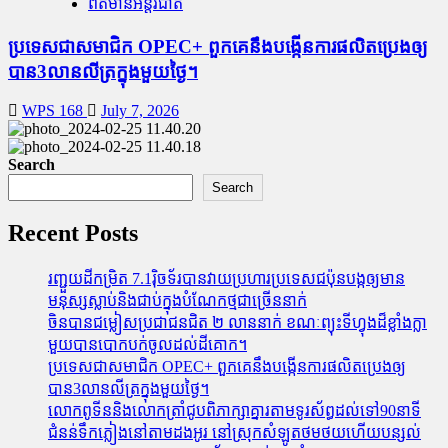
ព័ត៌មានអន្តរជាតិ
ប្រទេសជាសមាជិក OPEC+​ ពួកគេនឹងបង្កើនការផលិតប្រេងឲ្យ
បាន3លានលីត្រក្នុងមួយថ្ងៃ។
WPS 168
July 7, 2026
Search
Search
Recent Posts
រញ្ជួយដីកម្រិត​ 7.1រ៉ិចទ័របានវាយប្រហារប្រទេសជប៉ុនបង្កឲ្យមាន
មនុស្សស្លាប់​និង​ជាប់ក្នុងបំណែកថ្មជាច្រើននាក់
ចិនបានជម្លៀសប្រជាជនជិត ២ លាននាក់ ខណៈព្យុះទីហ្វុងដ៏ខ្លាំងក្លា
មួយបានបោកបក់ចូលដល់ដីគោក។
ប្រទេសជាសមាជិក OPEC+​ ពួកគេនឹងបង្កើនការផលិតប្រេងឲ្យ
បាន3លានលីត្រក្នុងមួយថ្ងៃ។
លោកពូទីននិងលោកត្រាំជូបពិភាក្សាគ្នារតាមទូរស័ព្ធដល់ទៅ90នាទី
ជំនន់​ទឹកភ្លៀង​នៅ​តាម​ដងអូរ​ នៅ​ស្រុក​សំឡូត​ថមថយ​ហើយ​បន្សល់​