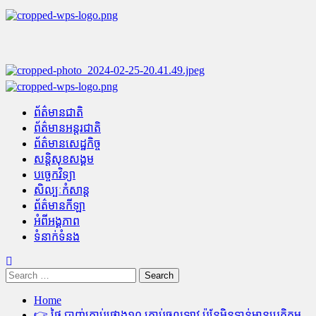
Skip
to
content
Primary
Menu
ព័ត៌មានជាតិ
ព័ត៌មានអន្តរជាតិ
ព័ត៌មានសេដ្ឋកិច្ច
សន្តិសុខសង្គម
បច្ចេកវិទ្យា
សិល្បៈកំសាន្ត
ព័ត៌មានកីឡា
អំពីអង្គភាព
ទំនាក់ទំនង
Search
for:
Home
👉 ថៃ បាញ់គ្រាប់ផ្លោង១០ គ្រាប់ចូលឡាវ ប៉ុន្តែមិនទាន់មានប្រតិកម្ម