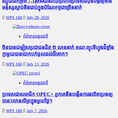
រញ្ជួយដីកម្រិត​ 7.1រ៉ិចទ័របានវាយប្រហារប្រទេសជប៉ុនបង្កឲ្យមាន
មនុស្សស្លាប់​និង​ជាប់ក្នុងបំណែកថ្មជាច្រើននាក់
WPS 168
July 28, 2026
ព័ត៌មានអន្តរជាតិ
ចិនបានជម្លៀសប្រជាជនជិត ២ លាននាក់ ខណៈព្យុះទីហ្វុងដ៏ខ្លាំង
ក្លាមួយបានបោកបក់ចូលដល់ដីគោក។
WPS 168
July 13, 2026
ព័ត៌មានអន្តរជាតិ
ប្រទេសជាសមាជិក OPEC+​ ពួកគេនឹងបង្កើនការផលិតប្រេងឲ្យ
បាន3លានលីត្រក្នុងមួយថ្ងៃ។
WPS 168
July 7, 2026