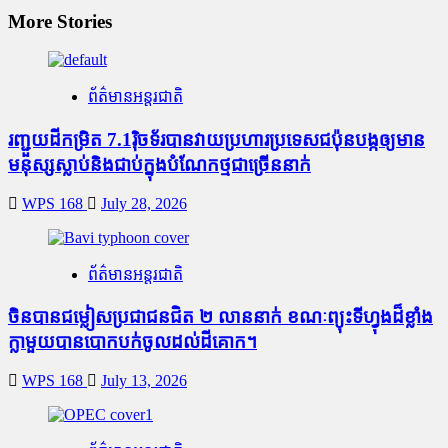
More Stories
ព័ត៌មានអន្តរជាតិ
រញ្ជួយដីកម្រិត​ 7.1រ៉ិចទ័របានវាយប្រហារប្រទេសជប៉ុនបង្កឲ្យមាន
មនុស្សស្លាប់​និង​ជាប់ក្នុងបំណែកថ្មជាច្រើននាក់
WPS 168
July 28, 2026
ព័ត៌មានអន្តរជាតិ
ចិនបានជម្លៀសប្រជាជនជិត ២ លាននាក់ ខណៈព្យុះទីហ្វុងដ៏ខ្លាំង
ក្លាមួយបានបោកបក់ចូលដល់ដីគោក។
WPS 168
July 13, 2026