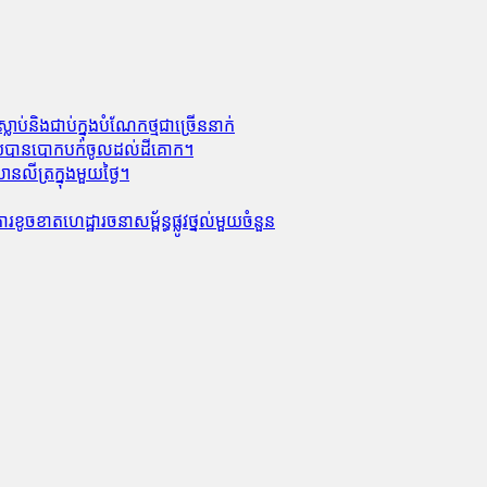
លាប់​និង​ជាប់ក្នុងបំណែកថ្មជាច្រើននាក់
លាមួយបានបោកបក់ចូលដល់ដីគោក។
លីត្រក្នុងមួយថ្ងៃ។
ូចខាត​ហេដ្ឋារចនាសម្ព័ន្ធ​ផ្លូវថ្នល់​មួយ​ចំនួន