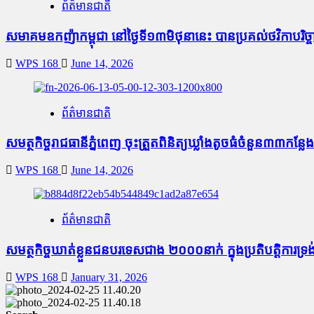
ព័ត៌មានជាតិ
សមាគមឧកញ៉ាកម្ពុជា នៅថ្ងៃទី១៣មិថុនានេះ បានប្រគល់ថវិកាបរិ
WPS 168
June 14, 2026
ព័ត៌មានជាតិ
សមត្ថកិច្ចរាជធានីភ្នំពេញ ចុះត្រួតពិនិត្យឃ្លាំងតូច​ធំ​ចំនួន៣៣
WPS 168
June 14, 2026
ព័ត៌មានជាតិ
សមត្ថកិច្ចឃាត់ខ្លួនជនបរទេសជាង ២០០០នាក់ ក្នុងប្រតិបត្តិការទ្រង់​ទ
WPS 168
January 31, 2026