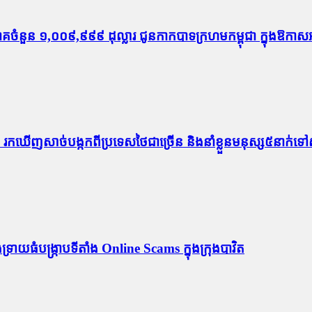
ច្ចាគចំនួន ១,០០៩,៩៩៩ ដុល្លារ ជូនកាកបាទក្រហមកម្ពុជា ក្នុង
កន្លែង រក​ឃើញសាច់បង្កកពីប្រទេសថៃជាច្រើន និងនាំខ្លួនមនុស្ស៥នាក់
្រាយ​ធំ​បង្ក្រាប​ទីតាំង Online Scams ក្នុងក្រុងបាវិត