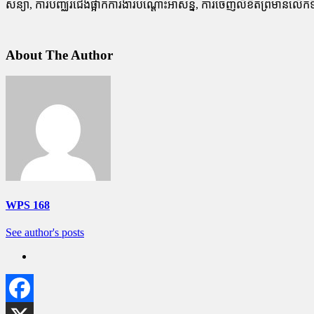
សន្យា, ​ការ​បញ្ឈរជើង​ផ្អាក​ការងារ​បណ្តោះអាសន្ន, ​ការ​ចេញ​លិខិត​ព្រមាន​លើក​ទី​
About The Author
WPS 168
See author's posts