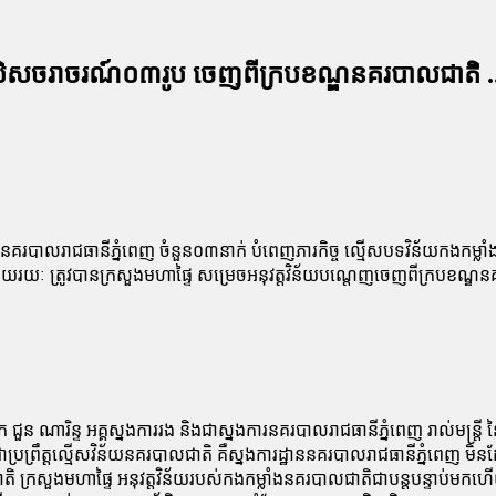
ស​ចរាចរណ៍​០៣​រូប ចេញពី​ក្រប​ខណ្ឌ​នគរបាល​ជាតិ .
ាន​នគរបាល​រាជធានី​ភ្នំពេញ ចំនួន​០៣​នាក់ បំពេញភារកិច្ច ល្មើស​បទ​វិន័យ​កងកម្ល
រយៈ ត្រូវ​បាន​ក្រសួងមហាផ្ទៃ សម្រេច​អនុវត្ត​វិន័យ​បណ្តេញ​ចេញពី​ក្រប​ខណ្ឌ​
​រិ​ន្ទ អគ្គស្នងការ​រង និង​ជា​ស្នងការ​នគរបាល​រាជធានី​ភ្នំពេញ រាល់​មន្ត្រី​ នៃ
​ប្រព្រឹត្ត​ល្មើស​វិន័យ​នគរបាល​ជាតិ គឺ​ស្នងការដ្ឋាន​នគរបាល​រាជធានី​ភ្នំពេញ ​មិ
្រសួងមហាផ្ទៃ អនុវត្ត​វិន័យ​របស់​កងកម្លាំង​នគរបាល​ជាតិ​ជា​បន្តបន្ទាប់​មក​ហើយ ដោយ​