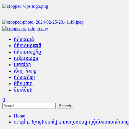
Skip
to
content
Primary
Menu
ព័ត៌មានជាតិ
ព័ត៌មានអន្តរជាតិ
ព័ត៌មានសេដ្ឋកិច្ច
សន្តិសុខសង្គម
បច្ចេកវិទ្យា
សិល្បៈកំសាន្ត
ព័ត៌មានកីឡា
អំពីអង្គភាព
ទំនាក់ទំនង
Search
for:
Home
👉ក្តៅៗ..!!ក្រសួងមហាផ្ទៃ បានសម្រេចបណ្តេញ​ប៉ូលិស​ចរាចរណ៍​០៣​រូប