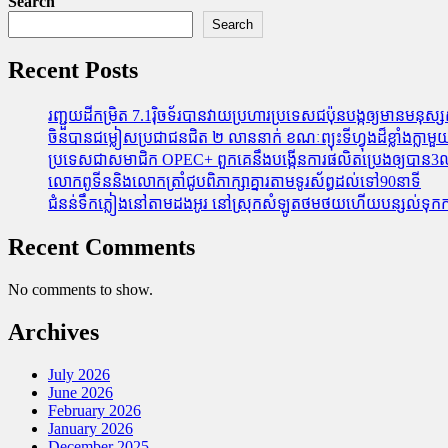
Search
Search
Recent Posts
រញ្ជួយដីកម្រិត​ 7.1រ៉ិចទ័របានវាយប្រហារប្រទេសជប៉ុនបង្កឲ្យមានមនុស្សស្
ចិនបានជម្លៀសប្រជាជនជិត ២ លាននាក់ ខណៈព្យុះទីហ្វុងដ៏ខ្លាំងក្
ប្រទេសជាសមាជិក OPEC+​ ពួកគេនឹងបង្កើនការផលិតប្រេងឲ្យបាន3លាន
លោកពូទីននិងលោកត្រាំជូបពិភាក្សាគ្នារតាមទូរស័ព្ធដល់ទៅ90នាទី
ជំនន់​ទឹកភ្លៀង​នៅ​តាម​ដងអូរ​ នៅ​ស្រុក​សំឡូត​ថមថយ​ហើយ​បន្សល់​ទុក​ការ​ខ
Recent Comments
No comments to show.
Archives
July 2026
June 2026
February 2026
January 2026
December 2025