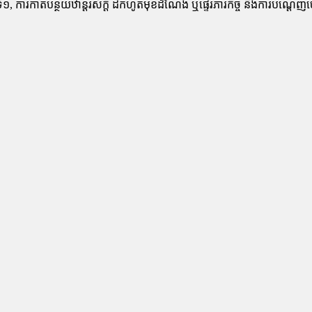
១, ​ការ​កាត់​បន្ថយ​ឋា​ន្ត​រ​ស័ក្តិ ដកហូត​មុខ​ដំណែង ឬផ្ទេរ​ភារកិច្ច និង​ការ​បណ្ត