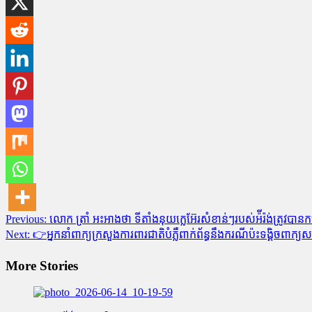
Post
Previous:
លោក ត្រាំ អះអាងថា ទីតាំងនុយក្លេអ៊ែរសំខាន់ៗរបស់អ៉ីរ៉ង់ត្រូវបា
Next:
👉អ្នកនាំពាក្យក្រសួងការពារជាតិបំភ្លឺពាក់ព័ន្ធនឹងករណីប៉ះទង្គិចពាក្
navigation
More Stories