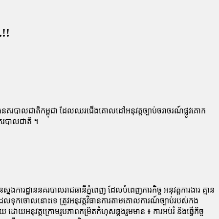
.!!
ាំង​នគរបាល​ជាតិ​កម្ពុជា ដែល​ឈរជើង​គោលដៅ​អនុវត្ត​ច្បាប់​ចរាចរណ៍​ផ្លូវគោក
នគរបាល​ជាតិ ។
​ស្នងការដ្ឋាន​នគរបាល​រាជធានី​ភ្នំពេញ ដែល​បំពេញភារកិច្ច អនុវត្ត​ការងារ គ្មាន​
ន​ដែល​ទុក​ចោល​នោះ​ទេ ត្រូវ​អនុវត្ត​វិធានការ​តាម​គោលការណ៍​ច្បាប់​របស់​កង
អនុវត្ត​ក្រោម​រូបភាព​កម្រិត​កំហុសឆ្គង​រួម​មាន ​៖ ​ការ​អប់រំ ​និង​ធ្វើ​កិច្ច