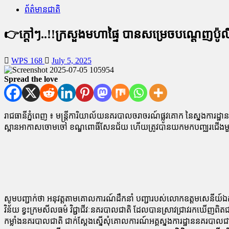
ព័ត៌មានជាតិ
👉ក្តៅៗ..!!ក្រសួងមហាផ្ទៃ បានសម្រេចបណ្តេញ​ប៉ូលិ
WPS 168
July 5, 2025
Spread the love
រាជធានី​ភ្នំពេញ ៖ មន្ត្រី​ការិយាល័យ​នគរបាល​ចរាចរណ៍​ផ្លូវគោក នៃ​ស្នងការដ្ឋ
ស្ពាន​អាកាស​ចោម​ចៅ ខណ្ឌ​ពោធិ៍​សែន​ជ័យ ហើយ​ត្រូវ​បាន​យក​មក​បញ្ឈរជើង​មួយ​
សូមបញ្ជាក់ថា អនុវត្ត​តាម​គោលការណ៍​ដឹកនាំ បញ្ជា​របស់​លោកឧត្តមសេនីយ៍ឯក ជួន ណា
វិន័យ ខ្វះ​ក្រមសីលធម៌ វិជ្ជាជីវៈ​នគរបាល​ជាតិ ដែល​បាន​ស្រាវជ្រាវ​រក​ឃើញ​ពិតជា
កម្លាំង​នគរបាល​ជាតិ ជាក់ស្តែង​ស្នើ​សុំ​គោលការណ៍​អគ្គស្នងការដ្ឋាន​នគរបាល​ជាតិ ក