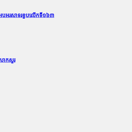
ឱកាសអបអរសាទរខួបលើកទី១៦៣
ទៅសាកសួរ