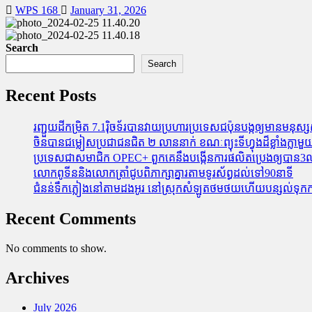
WPS 168
January 31, 2026
Search
Search
Recent Posts
រញ្ជួយដីកម្រិត​ 7.1រ៉ិចទ័របានវាយប្រហារប្រទេសជប៉ុនបង្កឲ្យមានមនុស្សស្
ចិនបានជម្លៀសប្រជាជនជិត ២ លាននាក់ ខណៈព្យុះទីហ្វុងដ៏ខ្លាំងក្
ប្រទេសជាសមាជិក OPEC+​ ពួកគេនឹងបង្កើនការផលិតប្រេងឲ្យបាន3លាន
លោកពូទីននិងលោកត្រាំជូបពិភាក្សាគ្នារតាមទូរស័ព្ធដល់ទៅ90នាទី
ជំនន់​ទឹកភ្លៀង​នៅ​តាម​ដងអូរ​ នៅ​ស្រុក​សំឡូត​ថមថយ​ហើយ​បន្សល់​ទុក​ការ​ខ
Recent Comments
No comments to show.
Archives
July 2026