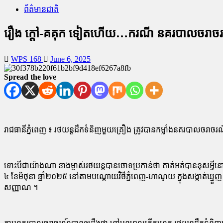
ព័ត៌មានជាតិ
រឿង ក្តៅ-គគុក ទៀតហើយ…ករណី នគរបាលចរាចរណ
WPS 168
June 6, 2025
Spread the love
រាជធានី​ភ្នំពេញ ៖ រថយន្ត​ដឹក​ទំនិញ​មួយ​គ្រឿង ត្រូវ​បាន​កម្លាំង​នគរបាល
ទោះបីជា​យ៉ាងណា ខាង​ម្ចាស់​រថយន្ត​បាន​ចោទប្រកាន់​ថា គាត់​អត់​បាន​ខុស​អ្វី​នោះ​
៤ ខែមិថុនា ឆ្នាំ​២០២៥ នៅ​តាម​បណ្ដោយ​វិ​ថី​ភ្នំពេញ​-​ហាណូយ ក្នុង​សង្កាត់​ឃ្មួ
សញ្ញាណ ។