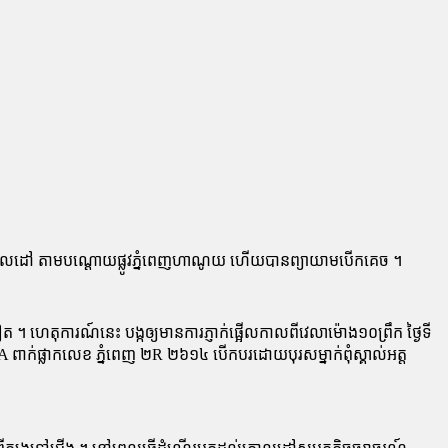
ៅ​គោលដៅ តាម​បណ្ដោយ​ផ្លូវ​ភ្នំពេញ​ហាណូយ ហើយ​បាន​ព្យាយាម​បើក​គេច ។
 ហេតុការណ៍​នេះ បង្ក​ឲ្យ​មានការ​ភ្ញាក់ផ្អើល​កាលពី​វេលា​ម៉ោង​១០​ព្រឹក ថ្ងៃ​ទី​
A ពាក់​ផ្លា​ក​លេខ ភ្នំពេញ ២R ២៦១៤ បើកបរ​ដោយ​បុរស​ម្នាក់​ពុំ​ស្គាល់​អត្ត