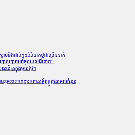
លាប់​និង​ជាប់ក្នុងបំណែកថ្មជាច្រើននាក់
លាមួយបានបោកបក់ចូលដល់ដីគោក។
លីត្រក្នុងមួយថ្ងៃ។
ូចខាត​ហេដ្ឋារចនាសម្ព័ន្ធ​ផ្លូវថ្នល់​មួយ​ចំនួន