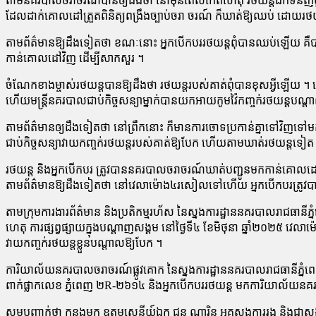
តាម​នគរបាល​ចរាចរណ៍​បាន​ឲ្យ​ដឹង​ថា នៅ​មុន​ពេល​កើតហេតុ រថយន្ត​ដឹក​ទំនិញ​មួ
ដែល​ដាក់​គោលដៅ​ត្រួតពិនិត្យ​ពង្រឹង​ច្បាប់​ចរា ចរណ៍ ក៏​ឃាត់​ឱ្យ​ឈប់ ដោយ​រថ
តាម​ព័ត៌មាន​ឱ្យ​ដឹង​ទៀត​ថា ខណៈនោះ អ្នកបើកបរ​រថយន្ត​ពុំ​បាន​ឈប់​ឡើយ គឺ​បាន​ប
កាន់​គោលដៅ​វិញ ដើម្បី​សាកសួរ ។
ចំណែក​ខាង​ម្ចាស់​រថយន្ត​បានឱ្យ​ដឹង​ថា រថយន្ត​របស់​គាត់​ពុំ​បាន​ខុស​អ្វី​ឡ
ហើយ​មន្ត្រី​នគរបាល​ជាប់កិច្ចសន្យា​ម្នាក់​បាន​យក​អាយ​កូ​ម​វ៉ៃ​កញ្ចក់​រថយន្ត​បណ
តាម​ព័ត៌មាន​ឲ្យ​ដឹង​ទៀត​ថា នៅ​ព្រឹក​នោះ ក៏​មានការ​ចោទប្រកាន់​គ្នា​ទៅ​វិញ​ទៅ​មក
ជាប់កិច្ចសន្យា​វាយ​កញ្ចក់​រថយន្ត​របស់​គាត់​ឱ្យ​បែក ហើយ​តាម​ឃាត់​រថយន្ត​ទៀត ។
រថយន្ត និង​អ្នកបើកបរ ត្រូវ​បាន​នគរបាល​ចរាចរណ៍​ឃាត់​បញ្ជូន​មក​កាន់​គោលដៅ រ
តាម​ព័ត៌មាន​ឱ្យ​ដឹង​ទៀត​ថា នៅ​វេលា​ម៉ោង​៤​រសៀល​ទៅ​ហើយ អ្នកបើកបរ​ត្រ
តាម​ក្រុមការងារ​ព័ត៌មាន និង​ប្រតិកម្ម​រហ័ស នៃ​ស្នងការដ្ឋាន​នគរ​បាល​រាជធានី​ភ្
ហេតុ ការ​ផ្សព្វ​ផ្សាយ​ក្នុង​បណ្តាញ​សង្គម នៅ​ថ្ងៃ​ទី​៤ ខែមិថុនា ឆ្នាំ​២០២៥ វេលា​ម
វាយ​កញ្ចក់​រថយន្ត​ខ្លួន​បណ្តាល​ឱ្យ​បែក ។
ការិយាល័យ​នគរបាល​ចរាចរណ៍​ផ្លូវគោក នៃ​ស្នងការដ្ឋាន​នគរបាល​រាជធានី​ភ្នំពេ
ពាក់​ផ្លា​ក​លេខ ភ្នំពេញ ២R-២៦១៤ និង​អ្នកបើកបរ​រថយន្ត មក​ការិយាល័យ​នគរបាល
សូម​បញ្ជាក់​ថា កន្លង​មក ឧត្តមសេនីយ៍ឯក ជួន ណា​រិ​ន្ទ អគ្គស្នងការ​រង និង​ជា​ស្នងការ