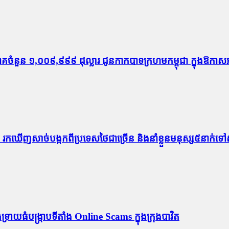
ច្ចាគចំនួន ១,០០៩,៩៩៩ ដុល្លារ ជូនកាកបាទក្រហមកម្ពុជា ក្នុង
កន្លែង រក​ឃើញសាច់បង្កកពីប្រទេសថៃជាច្រើន និងនាំខ្លួនមនុស្ស៥នាក់
្រាយ​ធំ​បង្ក្រាប​ទីតាំង Online Scams ក្នុងក្រុងបាវិត