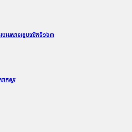
ឱកាសអបអរសាទរខួបលើកទី១៦៣
ទៅសាកសួរ