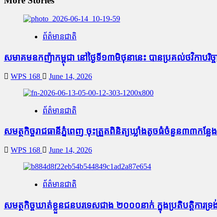
More Stories
ព័ត៌មានជាតិ
សមាគមឧកញ៉ាកម្ពុជា នៅថ្ងៃទី១៣មិថុនានេះ បានប្រគល់ថវិកាបរិ
WPS 168
June 14, 2026
ព័ត៌មានជាតិ
សមត្ថកិច្ចរាជធានីភ្នំពេញ ចុះត្រួតពិនិត្យឃ្លាំងតូច​ធំ​ចំនួន៣៣
WPS 168
June 14, 2026
ព័ត៌មានជាតិ
សមត្ថកិច្ចឃាត់ខ្លួនជនបរទេសជាង ២០០០នាក់ ក្នុងប្រតិបត្តិការទ្រង់​ទ