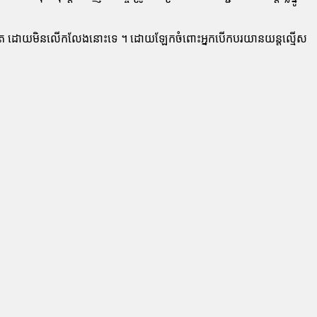
ជា​ដាច់ខាត ដោយ​មិន​លើកលែង​នោះ​ទេ ។ ដោយឡែក​ចំពោះ​អ្នកបើកបរ​យានយន្ត​ល្មើស