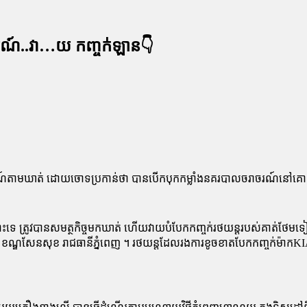
៍..វា…យ កញ្ចក់ឡាន​👇
​ចរាចរណ៍​តាម​ឃាត់ ដោយ​ចោទប្រកាន់​ថា បាន​បើក​បុក​កម្លាំង​នគរបាល​ចរាចរណ៍​ន
ទេ ត្រូវ​បាន​សមត្ថកិច្ច​មក​ឃាត់ ហើយ​វាយ​បំបែក​កញ្ចក់​រថយន្ត​របស់​គាត់​ថែម​ទៀត ។
​ញ ខណ្ឌ​សែន​សុខ រាជធានី​ភ្នំពេញ ។ រថយន្ត​ដែល​រង​ការ​ខូចខាត​បែក​កញ្ចក់​ម៉ាក​KI