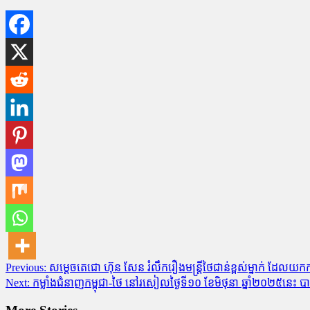
Post
Previous:
សម្តេចតេជោ ហ៊ុន សែន រំលឹករឿងមន្ត្រីថៃជាន់ខ្ពស់ម្នាក់ ដែលយកកម្ព
Next:
កម្លាំង​ជំនាញ​កម្ពុជា​-​ថៃ នៅ​រសៀល​ថ្ងៃ​ទី​១០ ខែមិថុនា ឆ្នាំ​២០២៥​នេះ ប
navigation