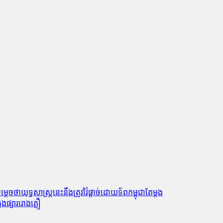
ចថាយុទ្ធសាស្ត្រនេះនឹងត្រូវវ៉ៃផ្តាច់ដោយទ័ពកម្ពុជាតែម្តង
​ផ្សារ​រោង​គ្លឿ