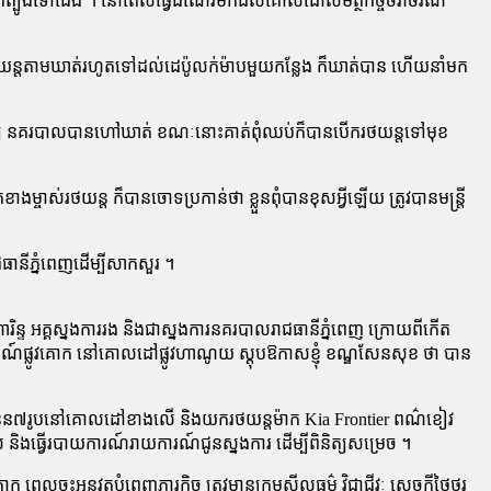
ពី​ត្បូង​ទៅ​ជើង ។ នៅ​ពេល​ធ្វើ​ដំណើរ​មក​ដល់​គោលដៅ​សមត្ថកិច្ច​ចរាចរណ៍
្ត​តាម​ឃាត់​រហូត​ទៅ​ដល់​ដេប៉ូ​លក់​ម៉ា​ប​មួយ​កន្លែង ក៏​ឃាត់​បាន ហើយ​នាំ​មក​
ិនិត្យ នគរបាល​បាន​ហៅ​ឃាត់ ខណៈនោះ​គាត់​ពុំ​ឈប់​ក៏​បាន​បើករថយន្ត​ទៅ​មុខ
ស់​រថយន្ត ក៏​បាន​ចោទប្រកាន់​ថា ខ្លួន​ពុំ​បាន​ខុស​អ្វី​ឡើយ ត្រូវ​បាន​មន្ត្រី​
ានី​ភ្នំពេញ​ដើម្បី​សាកសួរ ។
​រិ​ន្ទ អគ្គស្នងការ​រង និង​ជា​ស្នងការ​នគរបាល​រាជធានី​ភ្នំពេញ ក្រោយ​ពី​កើត
ច​រារ​ច​ណ៍​ផ្លូវគោក នៅ​គោលដៅ​ផ្លូវ​ហាណូយ ស្តុ​ប​ឱកាស​ខ្ញុំ ខណ្ឌ​សែន​សុខ ថា បាន​
ា​ចំនួន​៧​រូប​នៅ​គោលដៅ​ខាងលើ និង​យក​រថយន្ត​ម៉ាក Kia Frontier ពណ៌​ខៀវ
និង​ធ្វើ​របាយការណ៍​រាយការណ៍​ជូន​ស្នងការ ដើម្បី​ពិនិត្យ​សម្រេច ។
ពេល​ចុះ​អនុវត្ត​បំពេញភារកិច្ច ត្រូវ​មាន​ក្រមសីលធម៌ វិជ្ជាជីវៈ សេចក្ដី​ថ្លៃថ្នូរ