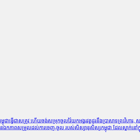
ុជាធ្វើជាសត្រូវ ហើយចង់សម្រុកចូលវ៉ៃយកអង្គរវត្តដូរនឹងប្រាសាទព្រះវិហារ, សម្តេ
ាន​ឯកភាព​សម្រួល​ដល់​ការ​ចេញ​-​ចូល របស់​សិស្សានុសិស្ស​កម្ពុជា ដែល​ស្នាក់​នៅ​ក្នុង