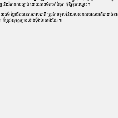
ញ និង​វិធានការ​ច្បាប់ ដោយ​ភាព​ម៉ត់ចត់​បំផុត កុំឱ្យ​ខូច​ឈ្មោះ ។
ក្រមសីលធម៌ វិជ្ជាជីវៈ​ជា​នគរបាល​ជាតិ ត្រូវ​តែ​ទទួល​វិន័យ​របស់​នគរបាល​ជាតិ​
ត្រូវ​អនុវត្ត​ច្បាប់​យ៉ាង​ម៉ឺងម៉ាត់​ផង​ដែរ ៕