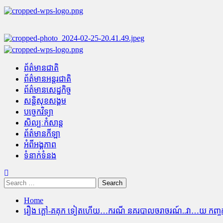
Skip
to
content
Primary
Menu
ព័ត៌មានជាតិ
ព័ត៌មានអន្តរជាតិ
ព័ត៌មានសេដ្ឋកិច្ច
សន្តិសុខសង្គម
បច្ចេកវិទ្យា
សិល្បៈកំសាន្ត
ព័ត៌មានកីឡា
អំពីអង្គភាព
ទំនាក់ទំនង
Search
for:
Home
រឿង ក្តៅ-គគុក ទៀតហើយ…ករណី នគរបាលចរាចរណ៍..វា…យ កញ្ចក