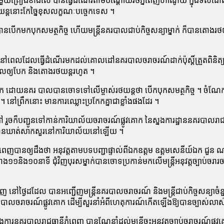
យ​គ្រឿង​ខាងលើ បាន​ធ្វើ​ដំណើរ​តាម​បណ្ដោយ​វិ​ថី​ភ្នំពេញ​ហាណូយ ក្នុង​ទិស​ដៅ​
យន្ត​នោះ​កែ​ច្នៃ​ខុស​លក្ខណៈ​បច្ចេកទេស ។
ើក​មក​បុក​សមត្ថកិច្ច ហើយ​មន្ត្រី​នគរបាល​ជាប់កិច្ចសន្យា​ម្នាក់ ក៏​បាន​តោង​រថយន
ើយ ។ នៅ​ពេល​ដែល​ធ្វើ​ដំណើរ​មក​ដល់​គោលដៅ​នគរបាល​ចរាចរណ៍​ដាក់​ប៉ុស្តិ៍​ត្រួតព
្ដាល​ឲ្យ​បែក និង​តោង​រថយន្ត​រហូត ។
 ដោយ​នគរ បាល​បាន​ចោទ​ទៅ​លើ​ម្ចាស់​រថយន្ត​ថា បើក​បុក​សមត្ថកិច្ច ។ ចំណែក​ខាង​ម្ចា
 នៅ​ព្រឹក​នោះ មានការ​ឈ្លោះប្រកែក​គ្នា​ជា​ខ្លាំង​ផង​ដែរ ។
ួច​ក៏​បញ្ជូន​ទៅ​កាន់​ការិយាល័យ​ចរាចរណ៍​ផ្លូវគោក នៃ​ស្នងការដ្ឋាន​នគរបាល​រាជធ
ូវ​បាន​ឃាត់​សាកសួរ​នៅ​ការិយាល័យ​នៅឡើយ ។
នំពេញ​បាន​ឲ្យ​ដឹង​ថា អនុវត្ត​តាម​បទបញ្ជា​ផ្ទាល់​ពី​ឯកឧត្តម ឧត្តមសេនីយ៍ឯក ជួន ណា
៉ោង​១១​និង​១០​នាទី ជុំវិញ​បុរស​ម្នាក់​បាន​ចោទប្រកាន់​មក​លើ​មន្ត្រី​អនុវត្ត​ច្បាប់​
ញ នៅ​ថ្ងៃ​ដដែល បាន​អញ្ជើញ​មន្ត្រី​នគរបាល​ចរាចរណ៍ និង​មន្ត្រី​ជាប់កិច្ចសន្យ
​ចរាចរណ៍​ផ្លូវគោក ដើម្បី​សួរនាំ​អំពី​ហេតុការណ៍​កើតឡើង​ឱ្យ​បាន​ច្បាស់​លាស់ 
​នគរបាល​រាជធានី​ភ្នំពេញ បាន​ណែនាំ​ដល់​មន្ត្រី​ចុះ​អនុវត្ត​ច្បាប់​ចរាចរណ៍​ផ្លូវគោក 