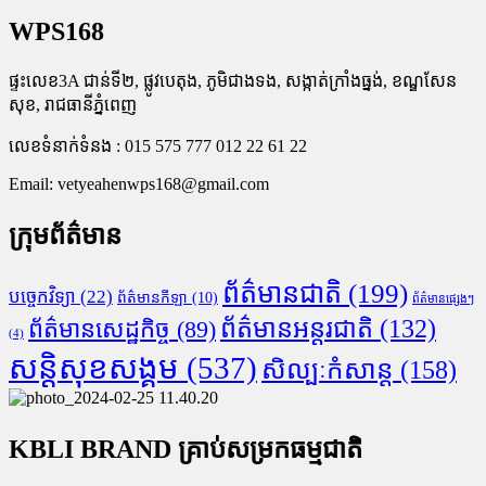
WPS168
ផ្ទះលេខ3A ជាន់ទី២, ផ្លូវបេតុង, ភូមិជាងទង, សង្កាត់ក្រាំងធ្នង់, ខណ្ឌសែន
សុខ, រាជធានីភ្នំពេញ
លេខទំនាក់ទំនង : 015 575 777 012 22 61 22
Email:
vetyeahenwps168@gmail.com
ក្រុមព័ត៌មាន
ព័ត៌មានជាតិ
(199)
បច្ចេកវិទ្យា
(22)
ព័ត៌មានកីឡា
(10)
ព័ត៌មានផ្សេងៗ
ព័ត៌មានអន្តរជាតិ
(132)
ព័ត៌មានសេដ្ឋកិច្ច
(89)
(4)
សន្តិសុខសង្គម
(537)
សិល្បៈកំសាន្ត
(158)
KBLI BRAND គ្រាប់សម្រកធម្មជាតិ