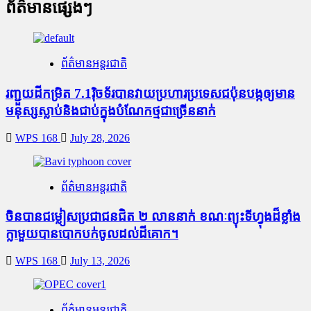
ព័ត៌មានផ្សេងៗ
ព័ត៌មានអន្តរជាតិ
រញ្ជួយដីកម្រិត​ 7.1រ៉ិចទ័របានវាយប្រហារប្រទេសជប៉ុនបង្កឲ្យមាន
មនុស្សស្លាប់​និង​ជាប់ក្នុងបំណែកថ្មជាច្រើននាក់
WPS 168
July 28, 2026
ព័ត៌មានអន្តរជាតិ
ចិនបានជម្លៀសប្រជាជនជិត ២ លាននាក់ ខណៈព្យុះទីហ្វុងដ៏ខ្លាំង
ក្លាមួយបានបោកបក់ចូលដល់ដីគោក។
WPS 168
July 13, 2026
ព័ត៌មានអន្តរជាតិ