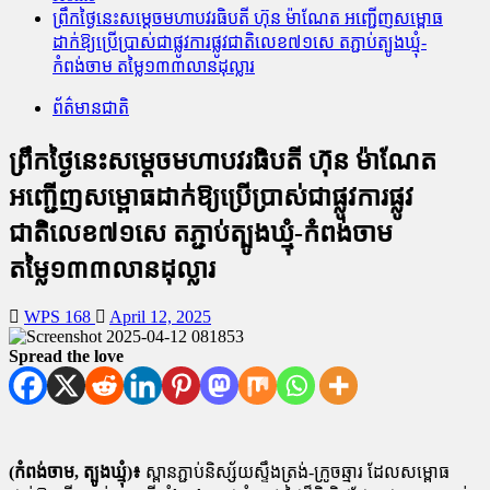
ព្រឹកថ្ងៃនេះសម្តេចមហាបវរធិបតី ហ៊ុន ម៉ាណែត អញ្ជើញសម្ពោធ
ដាក់ឱ្យប្រើប្រាស់ជាផ្លូវការ​ផ្លូវជាតិលេខ​៧១សេ តភ្ជាប់ត្បូងឃ្មុំ-
កំពង់ចាម តម្លៃ១៣៣លានដុល្លារ
ព័ត៌មានជាតិ
ព្រឹកថ្ងៃនេះសម្តេចមហាបវរធិបតី ហ៊ុន ម៉ាណែត
អញ្ជើញសម្ពោធដាក់ឱ្យប្រើប្រាស់ជាផ្លូវការ​ផ្លូវ
ជាតិលេខ​៧១សេ តភ្ជាប់ត្បូងឃ្មុំ-កំពង់ចាម
តម្លៃ១៣៣លានដុល្លារ
WPS 168
April 12, 2025
Spread the love
(កំពង់ចាម, ត្បូងឃ្មុំ)៖
ស្ពានភ្ជាប់និស្ស័យស្ទឹងត្រង់-ក្រូចឆ្មារ ដែល​សម្ពោធ​​