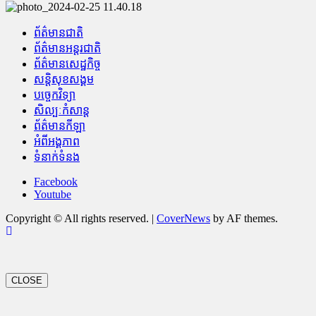
ព័ត៌មានជាតិ
ព័ត៌មានអន្តរជាតិ
ព័ត៌មានសេដ្ឋកិច្ច
សន្តិសុខសង្គម
បច្ចេកវិទ្យា
សិល្បៈកំសាន្ត
ព័ត៌មានកីឡា
អំពីអង្គភាព
ទំនាក់ទំនង
Facebook
Youtube
Copyright © All rights reserved.
|
CoverNews
by AF themes.
CLOSE