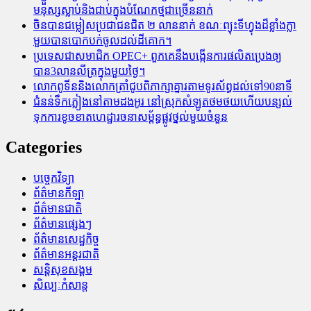
មនុស្សស្លាប់​និង​ជាប់ក្នុងបំណែកថ្មជាច្រើននាក់
ចិនបានជម្លៀសប្រជាជនជិត ២ លាននាក់ ខណៈព្យុះទីហ្វុងដ៏ខ្លាំងក្លា
មួយបានបោកបក់ចូលដល់ដីគោក។
ប្រទេសជាសមាជិក OPEC+​ ពួកគេនឹងបង្កើនការផលិតប្រេងឲ្យ
បាន3លានលីត្រក្នុងមួយថ្ងៃ។
លោកពូទីននិងលោកត្រាំជូបពិភាក្សាគ្នារតាមទូរស័ព្ធដល់ទៅ90នាទី
ជំនន់​ទឹកភ្លៀង​នៅ​តាម​ដងអូរ​ នៅ​ស្រុក​សំឡូត​ថមថយ​ហើយ​បន្សល់​
ទុក​ការ​ខូចខាត​ហេដ្ឋារចនាសម្ព័ន្ធ​ផ្លូវថ្នល់​មួយ​ចំនួន
Categories
បច្ចេកវិទ្យា
ព័ត៌មានកីឡា
ព័ត៌មានជាតិ
ព័ត៌មានផ្សេងៗ
ព័ត៌មានសេដ្ឋកិច្ច
ព័ត៌មានអន្តរជាតិ
សន្តិសុខសង្គម
សិល្បៈកំសាន្ត