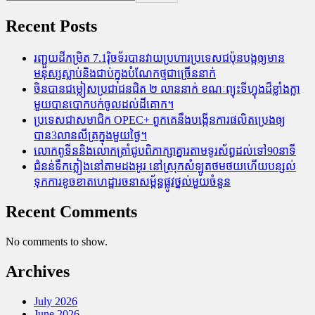
Recent Posts
រញ្ជួយដីកម្រិត​ 7.1រ៉ិចទ័របានវាយប្រហារប្រទេសជប៉ុនបង្កឲ្យមាន
មនុស្សស្លាប់​និង​ជាប់ក្នុងបំណែកថ្មជាច្រើននាក់
ចិនបានជម្លៀសប្រជាជនជិត ២ លាននាក់ ខណៈព្យុះទីហ្វុងដ៏ខ្លាំងក្លា
មួយបានបោកបក់ចូលដល់ដីគោក។
ប្រទេសជាសមាជិក OPEC+​ ពួកគេនឹងបង្កើនការផលិតប្រេងឲ្យ
បាន3លានលីត្រក្នុងមួយថ្ងៃ។
លោកពូទីននិងលោកត្រាំជូបពិភាក្សាគ្នារតាមទូរស័ព្ធដល់ទៅ90នាទី
ជំនន់​ទឹកភ្លៀង​នៅ​តាម​ដងអូរ​ នៅ​ស្រុក​សំឡូត​ថមថយ​ហើយ​បន្សល់​
ទុក​ការ​ខូចខាត​ហេដ្ឋារចនាសម្ព័ន្ធ​ផ្លូវថ្នល់​មួយ​ចំនួន
Recent Comments
No comments to show.
Archives
July 2026
June 2026