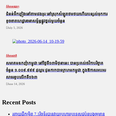
ព័ត៌មានផ្សេងៗ
ជំនន់​ទឹកភ្លៀង​នៅ​តាម​ដងអូរ​ នៅ​ស្រុក​សំឡូត​ថមថយ​ហើយ​បន្សល់​ទុក​ការ​
ខូចខាត​ហេដ្ឋារចនាសម្ព័ន្ធ​ផ្លូវថ្នល់​មួយ​ចំនួន
July 5, 2026
ព័ត៌មានជាតិ
សមាគមឧកញ៉ាកម្ពុជា នៅថ្ងៃទី១៣មិថុនានេះ បានប្រគល់ថវិកាបរិច្ចាគ
ចំនួន ១,០០៩,៩៩៩ ដុល្លារ ជូនកាកបាទក្រហមកម្ពុជា ក្នុងឱកាសអបអរ
សាទរខួបលើកទី១៦៣
June 14, 2026
Recent Posts
រញ្ជួយដីកម្រិត​ 7.1រ៉ិចទ័របានវាយប្រហារប្រទេសជប៉ុនបង្កឲ្យមាន