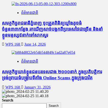
ព័ត៌មានជាតិ
សមត្ថកិច្ចរាជធានីភ្នំពេញ ចុះត្រួតពិនិត្យឃ្លាំងតូច​ធំ​
ចំនួន៣៣កន្លែង រក​ឃើញសាច់បង្កកពីប្រទេសថៃជាច្រើន និងនាំ
ខ្លួនមនុស្ស៥នាក់ទៅសាកសួរ
WPS 168
June 14, 2026
ព័ត៌មានជាតិ
សមត្ថកិច្ចឃាត់ខ្លួនជនបរទេសជាង ២០០០នាក់ ក្នុងប្រតិបត្តិការ
ទ្រង់​ទ្រាយ​ធំ​បង្ក្រាប​ទីតាំង Online Scams ក្នុងក្រុងបាវិត
WPS 168
January 31, 2026
Search
Search