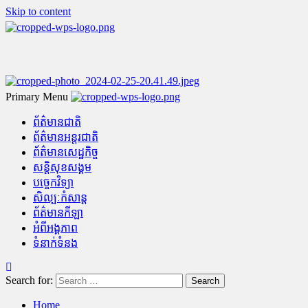
Skip to content
Primary Menu
ព័ត៌មានជាតិ
ព័ត៌មានអន្តរជាតិ
ព័ត៌មានសេដ្ឋកិច្ច
សន្តិសុខសង្គម
បច្ចេកវិទ្យា
សិល្បៈកំសាន្ត
ព័ត៌មានកីឡា
អំពីអង្គភាព
ទំនាក់ទំនង
Search for:
Home