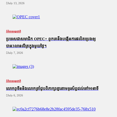
July 13, 2026
ព័ត៌មានអន្តរជាតិ
ប្រទេសជាសមាជិក OPEC+​ ពួកគេនឹងបង្កើនការផលិតប្រេងឲ្យ
បាន3លានលីត្រក្នុងមួយថ្ងៃ។
July 7, 2026
ព័ត៌មានអន្តរជាតិ
លោកពូទីននិងលោកត្រាំជូបពិភាក្សាគ្នារតាមទូរស័ព្ធដល់ទៅ90នាទី
July 6, 2026