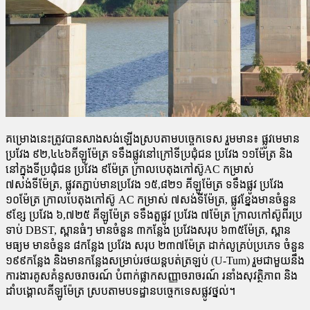
គម្រោងនេះត្រូវបានសាងសង់ឡើងស្របតាមបច្ចេកទេស រួមមាន៖ ផ្លូវ​មេ​មាន
ប្រវែង ៩២,៤៤៦គីឡូម៉ែត្រ ទទឹងផ្លូវនៅក្រៅទីប្រជុំជន ប្រវែង ១១ម៉ែត្រ និង
នៅក្នុងទីប្រជុំជន ប្រវែង ៩ម៉ែត្រ ក្រាលបេតុងកៅស៊ូAC កម្រាស់
៧សង់ទីម៉ែត្រ, ផ្លូវតភ្ជាប់មានប្រវែង ១៥,៨២១ គីឡូម៉ែត្រ ទទឹងផ្លូវ ប្រវែង
១០ម៉ែត្រ ក្រាលបេតុងកៅស៊ូ AC កម្រាស់ ៧សង់​ទីម៉ែត្រ, ផ្លូវខ្នែងមានចំនួន
៩ខ្សែ ប្រវែង ៦,៧២៥ គីឡូម៉ែត្រ ទទឹង​តួផ្លូវ ប្រវែង ៧ម៉ែត្រ ក្រាលកៅស៊ូពីរប្រ
ទាប់ DBST, ស្ពានធំៗ មាន​ចំនួន ៣កន្លែង ប្រវែងសរុប ៦៣៥ម៉ែត្រ, ស្ពាន
មធ្យម មានចំនួន ៨​កន្លែង ប្រវែង សរុប ២៣៧ម៉ែត្រ ដាក់លូគ្រប់ប្រភេទ ចំនួន
១៩៩​កន្លែង និងមានកន្លែងសម្រាប់រថយន្តបត់ត្រឡប់ (U-Tum) រួមជាមួយ​នឹង
ការងារគូសគំនូសចរាចរណ៍ បំពាក់ផ្លាកសញ្ញាចរាចរណ៍ រនាំ​ង​សុវត្ថិ​ភាព និង
ដាំបង្គោលគីឡូម៉ែត្រ ស្របតាមបទដ្ឋានបច្ចេក​ទេសផ្លូវ​ថ្នល់។