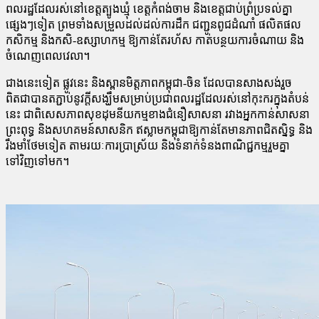
ពលរដ្ឋដែលរស់នៅខេត្តត្បូងឃ្មុំ ខេត្តកំពង់ចាម និងខេត្ត​ជាប់​​ព្រំប្រទល់គ្នា
ផ្សេងៗទៀត ព្រមទាំងសម្រួលដល់ដល់ការដឹក ជញ្ជូន​ពូជដំណាំ ផលិតផល
កសិកម្ម និងកសិ-ឧស្សាហកម្ម ឱ្យកាន់​តែរហ័ស កាត់បន្ថយការចំណាយ និង
ចំណេញពេលវេលា។
ជាង​នេះ​ទៀត ផ្លូវនេះ និងស្ពានមិត្តភាពកម្ពុជា-ចិន ដែលបានសាង​សង់​រួច
ពិតជាបានតភ្ជាប់នូវក្តីសង្ឃឹមសម្រាប់ប្រជាពលរដ្ឋដែលរស់​នៅ​កុះករក្នុងតំបន់
នេះ ជាពិសេសភាពសុខដុមនីយកម្មខាងជំនឿ​សាស​នា រវាងអ្នកកាន់សាសនា
ព្រះពុទ្ធ និងសហគមន៍សាសនិក ឥស្លាម​កម្ពុជា​ឱ្យកាន់តែមានភាពជិតស្និទ្ធ និង
រឹងមាំថែមទៀត តាមរយៈការប្រា​ស្រ័យ និងទំនាក់ទំនងពាណិជ្ជកម្មរួមគ្នា
ទៅវិញទៅមក។