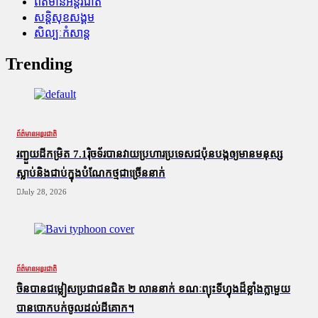
ព័ត៌មានអន្តរជាតិ
សន្តិសុខសង្គម
សិល្បៈកំសាន្ត
Trending
ព័ត៌មានអន្តរជាតិ
រញ្ជួយដីកម្រិត​ 7.1រ៉ិចទ័របានវាយប្រហារប្រទេសជប៉ុនបង្កឲ្យមានមនុស្ស
ស្លាប់​និង​ជាប់ក្នុងបំណែកថ្មជាច្រើននាក់
July 28, 2026
ព័ត៌មានអន្តរជាតិ
ចិនបានជម្លៀសប្រជាជនជិត ២ លាននាក់ ខណៈព្យុះទីហ្វុងដ៏ខ្លាំងក្លាមួយ
បានបោកបក់ចូលដល់ដីគោក។