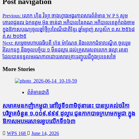
Post navigation
Previous:
លោក ហ៊ិន វិទ្យា ចាងហ្វាងអង្គរភាពសារព័ត៌មាន W​ P S សូម
គោរពជូនពរ ឯកឧត្តម អ៊ុន ចាន់ដា អភិបាលនៃគណៈអភិបាលខេត្តកំពង់ចាម
ក្នុងឱកាសបុណ្យចូលឆ្នាំថ្មីប្រពៃណីជាតិខ្មែរ ឆ្នាំម្សាញ់ សប្តស័ក ព.ស.២៥៦៨
គ.ស ២០២៥
Next:
សម្តេចមហាបវរធិបតី ហ៊ុន ម៉ាណែត និងលោកជំទាវបណ្ឌិត ចូលរួម
រំលែកទុក្ខ និងចូលបច្ច័យ ១ ម៉ឺនដុល្លារ ដល់គ្រួសារសពលោក ផល្លា រតនា
ដែលបានទទួលមរណភាពដោយសារគ្រោះរញ្ជួយដីក្នុងប្រទេសថៃ
More Stories
ព័ត៌មានជាតិ
សមាគមឧកញ៉ាកម្ពុជា នៅថ្ងៃទី១៣មិថុនានេះ បានប្រគល់ថវិកា
បរិច្ចាគចំនួន ១,០០៩,៩៩៩ ដុល្លារ ជូនកាកបាទក្រហមកម្ពុជា ក្នុង
ឱកាសអបអរសាទរខួបលើកទី១៦៣
WPS 168
June 14, 2026