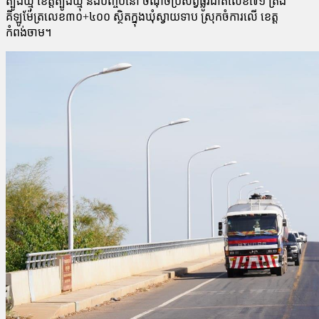
ត្បូងឃ្មុំ ខេត្តត្បូងឃ្មុំ និងបញ្ចប់នៅ ចំណុចប្រសព្វផ្លូវជាតិ​លេខ​៧១ ត្រង់
គីឡូម៉ែត្រលេខ៣០+៤០០ ស្ថិតក្នុងឃុំស្វាយទាប ស្រុក​ចំការ​លើ ខេត្ត
កំពង់ចាម។