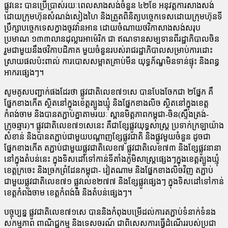
ផ្លូវនេះ បានប្រើប្រាស់រយៈពេលសាងសង់ចំនួន ៤២ខែ អនុវត្តកា​រ​​សាង​សង់
ដោយក្រុមហ៊ុនសំណង់សៀងហៃ និងត្រួតពិនិត្យបច្ចេក​ទេស​ដោយក្រុមហ៊ុនទី
ប្រឹក្សាបច្ចេកទេសក្វាងចូវវ៉ាន​អាន ដោយ​ចំណាយ​ថវិកាសាងសង់សរុប
ប្រមាណ ១៣៣លានដុល្លារអាម៉េរិក ជា ឥណទានសម្បទានពីរដ្ឋាភិបាលចិន
រួមជាមួយនឹងថវិកាបដិភាគ មួយ​ចំនួនរបស់រាជរដ្ឋាភិបាលសម្រាប់ការដោះ
ស្រាយផលប៉ះពាល់ ការបោស​សម្អាតគ្រាប់មីន យុទ្ធភ័ណ្ឌមិនទាន់ផ្ទុះ និងពន្ធ
អាករ​ផ្សេងៗ។
សូមគូសបញ្ជាក់ផងដែរថា ផ្លូវជាតិលេខ៧១សេ បានបែងចែកជា ២ផ្នែក គឺ
ផ្នែកខាងកើត ស្ថិតនៅក្នុងខេត្តត្បូងឃ្មុំ និងផ្នែកខាងលិច ស្ថិតនៅក្នុងខេត្ត
កំពង់ចាម និងបានតភ្ជាប់គ្នាតាមរយៈ ស្ពានមិត្តភាព​កម្ពុជា-ចិន(ស្ទឹងត្រង់-
ក្រូចឆ្មារ)។ ផ្លូវជាតិលេខ៧១សេនេះ គឺជាខ្សែផ្លូវ​យុទ្ធសាស្ត្រ ប្រទាក់ក្រឡាយ៉ាង
សំខាន់ និងបានតភ្ជាប់ជាមួយ​បណ្តាញ​​​ខ្សែផ្លូវជាតិ និងផ្លូវមួយចំនួន ដូចជា
ផ្នែកខាងកើត តភ្ជាប់​ជាមួយ​ផ្លូវជាតិលេខ៧ ផ្លូវជាតិលេខ៧៣ និងខ្សែផ្លូវ​នានា​
នៅក្នុងតំបន់​នេះ ក្នុងទិសដៅទៅកាន់ទីតាំងភូមិសាស្ត្រផ្សេងៗក្នុងខេត្តត្បូងឃ្មុំ
ខេត្តក្រចេះ និងច្រកព្រំដែនកម្ពុជា- វៀតណាម និងផ្នែកខាងលិចវិញ តភ្ជាប់
ជាមួយផ្លូវជាតិលេខ៧១ ផ្លូវលេខ២៧៧ និងខ្សែផ្លូវផ្សេងៗ ក្នុងទិសដៅទៅកាន់
ខេត្តកំពង់ចាម ខេត្តកំពង់ធំ និងតំបន់ផ្សេងៗ។
បច្ចុប្បន្ន ផ្លូវជាតិលេខ៧១សេ បាននិងកំពុងបម្រើដល់ការតភ្ជាប់ទំនាក់​ទំនង​​
សកម្មភាព ពាណិជ្ជកម្ម និងទេសចរណ៍ ជាពិសេសការធ្វើដំណើរ​របស់ប្រជា