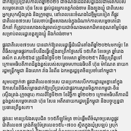
ដាក់ឱ្យប្រើប្រាស់កាលពីឆ្នាំ២០២១ ជាចំណងដៃដ៏ពិសិដ្ឋ​ដែល​ជាមរតករបស់
សម្តេចតេជោ ហ៊ុន សែន ផ្តល់ជូនអ្នកខេត្តកំពង់ចាម និង​ត្បូងឃ្មុំ ជាពិសេស
អ្នកស្រុកស្ទឹងត្រង់ និង​ក្រូចឆ្មារ, នៅពេលនេះចំណង​ដៃថ្មីមួយទៀត គឺផ្លូវ
ជាតិលេខ៧១សេ ដែលចាប់ផ្តើមសាងសង់ក្នុង​ដំណាក់​កាលសម្តេចតេជោ
ដឹកនាំ ក៏ត្រូវបានសាងសង់រួចរាល់ក្លាយ​ជា​ចំណងមរតកដ៏មានគុណតម្លៃបំផុត
សម្រាប់ពលរដ្ឋខេត្តត្បូងឃ្មុំ និង​កំពង់​ចាម។
ផ្លូវជាតិលេខ៧១សេ បានដាក់ឱ្យពលរដ្ឋធ្វើដំណើរតាំងពីឆ្នាំ២០២៤មក​ម្ល៉េះ តែ
ពិធីសម្ពោធផ្លូវការទើបនឹងធ្វើឡើងនាព្រឹកថ្ងៃសៅរ៍ ១៥កើត ខែ​ចេត្រ ឆ្នាំរោង
ឆស័ក ព.ស២៥៦៨ ត្រូវនឹងថ្ងៃទី១២ ខែមេសា ឆ្នាំ​២០២៥។ ពិធីប្រព្រឹត្តទៅ
ក្រោមអធិបតីភាពដ៏ខ្ពង់ខ្ពស់របស់សម្តេច​មហាបវរធិបតី ហ៊ុន ម៉ាណែត នាយក
រដ្ឋមន្ត្រីកម្ពុជា និងលោក វ៉ាង វិនពីន ឯកអគ្គរដ្ឋទូតចិនប្រចាំនៅកម្ពុជា។
សូមបញ្ជាក់ថា ផ្លូវជាតិលេខ៧១សេ បានប្រកាសបើកការដ្ឋាន​រួមគ្នា​នៅ​ក្នុង
ឱកាសនៃពិធីសម្ពោធដាក់ឱ្យប្រើប្រាស់ជាផ្លូវការស្ពានមិត្តភាពកម្ពុជា-ចិន
(ស្ទឹងត្រង់-ក្រូចឆ្មារ) កាលពីថ្ងៃទី២៣ ខែវិច្ឆិកា ឆ្នាំ២០២១ ក្រោម​អធិប​តីភាពដ៏
ខ្ពង់ខ្ពស់សម្ដេចតេជោ ហ៊ុន សែន អតីតនាយករដ្ឋមន្ត្រី​កម្ពុជា និងបច្ចុប្បន្នជា
ប្រធានព្រឹទ្ធសភា។
ផ្លូវនេះ មានប្រវែងសរុបជិត ១១៥គីឡូម៉ែត្រ ចាប់ផ្តើមពីចំណុចប្រសព្វ​ផ្លូវ​
ជាតិលេខ៧ ត្រង់គីឡូម៉ែត្រលេខ១៥៤+៧០០ ស្ថិតក្នុងឃុំស្រឡប់ ស្រុក