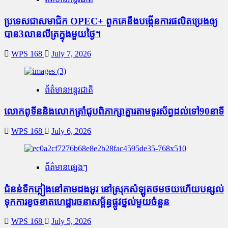
ប្រទេសជាសមាជិក OPEC+​ ពួកគេនឹងបង្កើនការផលិតប្រេងឲ្យ
បាន3លានលីត្រក្នុងមួយថ្ងៃ។
WPS 168
July 7, 2026
ព័ត៌មានអន្តរជាតិ
លោកពូទីននិងលោកត្រាំជូបពិភាក្សាគ្នារតាមទូរស័ព្ធដល់ទៅ90នាទី
WPS 168
July 6, 2026
ព័ត៌មានផ្សេងៗ
ជំនន់​ទឹកភ្លៀង​នៅ​តាម​ដងអូរ​ នៅ​ស្រុក​សំឡូត​ថមថយ​ហើយ​បន្សល់​
ទុក​ការ​ខូចខាត​ហេដ្ឋារចនាសម្ព័ន្ធ​ផ្លូវថ្នល់​មួយ​ចំនួន
WPS 168
July 5, 2026