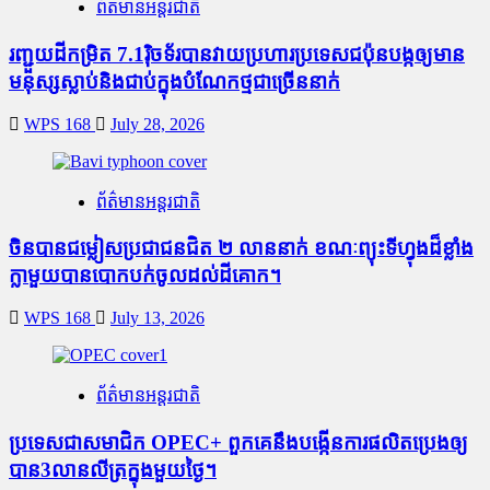
ព័ត៌មានអន្តរជាតិ
រញ្ជួយដីកម្រិត​ 7.1រ៉ិចទ័របានវាយប្រហារប្រទេសជប៉ុនបង្កឲ្យមាន
មនុស្សស្លាប់​និង​ជាប់ក្នុងបំណែកថ្មជាច្រើននាក់
WPS 168
July 28, 2026
ព័ត៌មានអន្តរជាតិ
ចិនបានជម្លៀសប្រជាជនជិត ២ លាននាក់ ខណៈព្យុះទីហ្វុងដ៏ខ្លាំង
ក្លាមួយបានបោកបក់ចូលដល់ដីគោក។
WPS 168
July 13, 2026
ព័ត៌មានអន្តរជាតិ
ប្រទេសជាសមាជិក OPEC+​ ពួកគេនឹងបង្កើនការផលិតប្រេងឲ្យ
បាន3លានលីត្រក្នុងមួយថ្ងៃ។