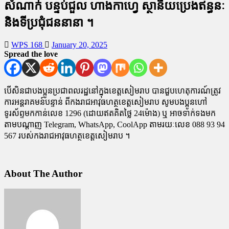
សំណាក់ បន្ទប់ជួល ហាងកាហ្វេ ស្ថានីយប្រេងឥន្ធនៈ
និងទីប្រជុំជននានា ។
WPS 168
January 20, 2025
Spread the love
បើសិនជាបងប្អូនប្រជាពលរដ្ឋនៅក្នុងខេត្តសៀមរាប បានជួបហេតុការណ៍ត្រូវ
ការអន្តរាគមន៍បន្ទាន់ ពីកងរាជអាវុធហត្ថខេត្តសៀមរាប សូមបងប្អូនហៅ
ទូរស័ព្ទមកកាន់លេខ 1296 (ដោយឥតគិតថ្លៃ 24ម៉ោង) ឬ អាចទាក់ទងមក
តាមបណ្តាញ Telegram, WhatsApp, CoolApp តាមរយៈលេខ 088 93 94
567 របស់កងរាជអាវុធហត្ថខេត្តសៀមរាប ។
About The Author