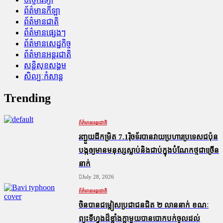
ព័ត៌មានកីឡា
ព័ត៌មានជាតិ
ព័ត៌មានផ្សេងៗ
ព័ត៌មានសេដ្ឋកិច្ច
ព័ត៌មានអន្តរជាតិ
សន្តិសុខសង្គម
សិល្បៈកំសាន្ត
Trending
ព័ត៌មានអន្តរជាតិ
រញ្ជួយដីកម្រិត​ 7.1រ៉ិចទ័របានវាយប្រហារប្រទេសជប៉ុន
បង្កឲ្យមានមនុស្សស្លាប់​និង​ជាប់ក្នុងបំណែកថ្មជាច្រើន
នាក់
July 28, 2026
ព័ត៌មានអន្តរជាតិ
ចិនបានជម្លៀសប្រជាជនជិត ២ លាននាក់ ខណៈ
ព្យុះទីហ្វុងដ៏ខ្លាំងក្លាមួយបានបោកបក់ចូលដល់