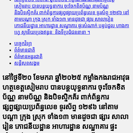
សៀមរាប បានបន្តយុទ្ធនាការ ចុះចែកខិតប័ណ្ណ នាមប័ណ្ណ
និងបិទស្ទិកគ័រ ពាក់ព័ន្ធការផ្សព្វផ្សាយប្រព័ន្ធលេខ ទូរស័ព្ទ ១២៩៦ នៅ
តាមបណ្តា ក្រុង ស្រុក ទាំង១៣ មានដូចជា ផ្សារ សាលារៀន
ភោជនីយដ្ឋាន អាហារដ្ឋាន សណ្ឋាគារ ផ្ទះសំណាក់ បន្ទប់ជួល ហាងកា
ហ្វេ ស្ថានីយប្រេងឥន្ធនៈ និងទីប្រជុំជននានា ។
បច្ចេកវិទ្យា
ព័ត៌មានជាតិ
ព័ត៌មានអន្តរជាតិ
សន្តិសុខសង្គម
នៅថ្ងៃទី២០ ខែមករា ឆ្នាំ២០២៥ កម្លាំងកងរាជអាវុធ
ហត្ថខេត្តសៀមរាប បានបន្តយុទ្ធនាការ ចុះចែកខិត
ប័ណ្ណ នាមប័ណ្ណ និងបិទស្ទិកគ័រ ពាក់ព័ន្ធការ
ផ្សព្វផ្សាយប្រព័ន្ធលេខ ទូរស័ព្ទ ១២៩៦ នៅតាម
បណ្តា ក្រុង ស្រុក ទាំង១៣ មានដូចជា ផ្សារ សាលា
រៀន ភោជនីយដ្ឋាន អាហារដ្ឋាន សណ្ឋាគារ ផ្ទះ