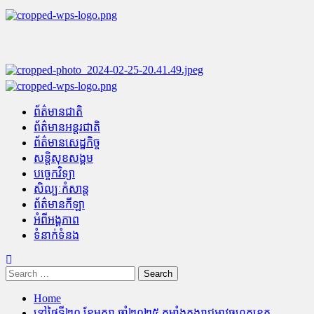
Skip
to
content
Primary
Menu
ព័ត៌មានជាតិ
ព័ត៌មានអន្តរជាតិ
ព័ត៌មានសេដ្ឋកិច្ច
សន្តិសុខសង្គម
បច្ចេកវិទ្យា
សិល្បៈកំសាន្ត
ព័ត៌មានកីឡា
អំពីអង្គភាព
ទំនាក់ទំនង
Search
for:
Home
នៅថ្ងៃទី២០ ខែមករា ឆ្នាំ២០២៥ កម្លាំងកងរាជអាវុធហត្ថខេត្ត