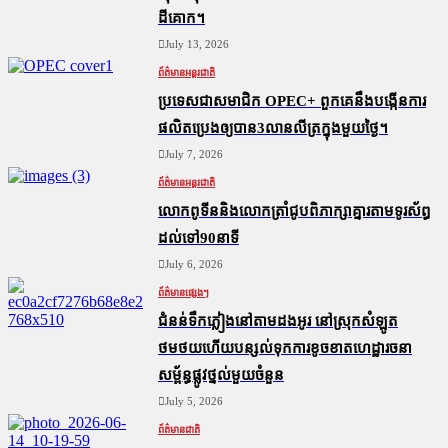
ដីគោក។
July 13, 2026
ព័ត៌មានអន្តរជាតិ
ប្រទេសជាសមាជិក OPEC+​ ពួកគេនឹងបង្កើនការ
ផលិតប្រេងឲ្យបាន3លានលីត្រក្នុងមួយថ្ងៃ។
July 7, 2026
ព័ត៌មានអន្តរជាតិ
លោកពូទីននិងលោកត្រាំជូបពិភាក្សាគ្នារតាមទូរស័ព្ធ
ដល់ទៅ90នាទី
July 6, 2026
ព័ត៌មានផ្សេងៗ
ជំនន់​ទឹកភ្លៀង​នៅ​តាម​ដងអូរ​ នៅ​ស្រុក​សំឡូត​
ថមថយ​ហើយ​បន្សល់​ទុក​ការ​ខូចខាត​ហេដ្ឋារចនា
សម្ព័ន្ធ​ផ្លូវថ្នល់​មួយ​ចំនួន
July 5, 2026
ព័ត៌មានជាតិ