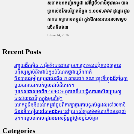
សមាគមឧកញ៉ាកម្ពុជា នៅថ្ងៃទី១៣មិថុនានេះ បាន
ប្រគល់ថវិកាបរិច្ចាគចំនួន ១,០០៩,៩៩៩ ដុល្លារ ជូន
កាកបាទក្រហមកម្ពុជា ក្នុងឱកាសអបអរសាទរខួប
លើកទី១៦៣
June 14, 2026
Recent Posts
រញ្ជួយដីកម្រិត​ 7.1រ៉ិចទ័របានវាយប្រហារប្រទេសជប៉ុនបង្កឲ្យមាន
មនុស្សស្លាប់​និង​ជាប់ក្នុងបំណែកថ្មជាច្រើននាក់
ចិនបានជម្លៀសប្រជាជនជិត ២ លាននាក់ ខណៈព្យុះទីហ្វុងដ៏ខ្លាំងក្លា
មួយបានបោកបក់ចូលដល់ដីគោក។
ប្រទេសជាសមាជិក OPEC+​ ពួកគេនឹងបង្កើនការផលិតប្រេងឲ្យ
បាន3លានលីត្រក្នុងមួយថ្ងៃ។
លោកពូទីននិងលោកត្រាំជូបពិភាក្សាគ្នារតាមទូរស័ព្ធដល់ទៅ90នាទី
ជំនន់​ទឹកភ្លៀង​នៅ​តាម​ដងអូរ​ នៅ​ស្រុក​សំឡូត​ថមថយ​ហើយ​បន្សល់​
ទុក​ការ​ខូចខាត​ហេដ្ឋារចនាសម្ព័ន្ធ​ផ្លូវថ្នល់​មួយ​ចំនួន
Categories