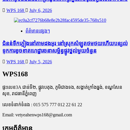
WPS 168
July 6, 2026
ព័ត៌មានផ្សេងៗ
ជំនន់​ទឹកភ្លៀង​នៅ​តាម​ដងអូរ​ នៅ​ស្រុក​សំឡូត​ថមថយ​ហើយ​បន្សល់​
ទុក​ការ​ខូចខាត​ហេដ្ឋារចនាសម្ព័ន្ធ​ផ្លូវថ្នល់​មួយ​ចំនួន
WPS 168
July 5, 2026
WPS168
ផ្ទះលេខ3A ជាន់ទី២, ផ្លូវបេតុង, ភូមិជាងទង, សង្កាត់ក្រាំងធ្នង់, ខណ្ឌសែន
សុខ, រាជធានីភ្នំពេញ
លេខទំនាក់ទំនង : 015 575 777 012 22 61 22
Email:
vetyeahenwps168@gmail.com
ក្រុមព័ត៌មាន