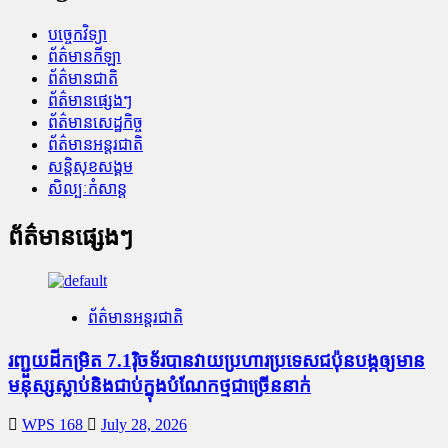
បច្ចេកវិទ្យា
ព័ត៌មានកីឡា
ព័ត៌មានជាតិ
ព័ត៌មានផ្សេងៗ
ព័ត៌មានសេដ្ឋកិច្ច
ព័ត៌មានអន្តរជាតិ
សន្តិសុខសង្គម
សិល្បៈកំសាន្ត
ព័ត៌មានផ្សេងៗ
ព័ត៌មានអន្តរជាតិ
រញ្ជួយដីកម្រិត​ 7.1រ៉ិចទ័របានវាយប្រហារប្រទេសជប៉ុនបង្កឲ្យមាន
មនុស្សស្លាប់​និង​ជាប់ក្នុងបំណែកថ្មជាច្រើននាក់
WPS 168
July 28, 2026