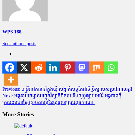
WPS 168
See author's posts
Post
Previous:
មន្រ្តីរាជការនៅក្នុងឃុំ សង្កាត់សុទ្ធតែជាទីប្រឹក្សារបស់ប្រជាពលរដ្ឋ!
Next:
អគ្គនាយកដ្ឋានបច្ចេកវិទ្យាឌីជីថល និងផ្សព្វផ្សាយអប់រំ អង្គភាពថ្មី
navigation
ក្រសួងមហាផ្ទៃ ស្របតាមមុំនៃយុទ្ធសាស្រ្តបញ្ចកោណ!
More Stories