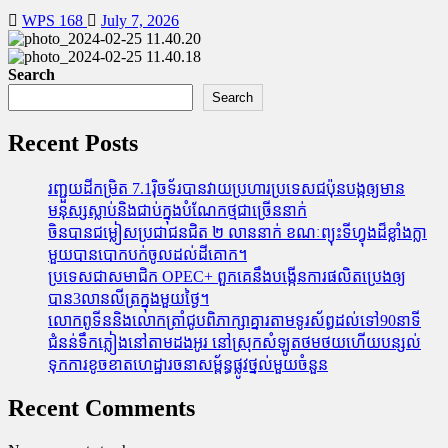
WPS 168
July 7, 2026
Search
Search
Recent Posts
រញ្ជួយដីកម្រិត​ 7.1រ៉ិចទ័របានវាយប្រហារប្រទេសជប៉ុនបង្កឲ្យមាន
មនុស្សស្លាប់​និង​ជាប់ក្នុងបំណែកថ្មជាច្រើននាក់
ចិនបានជម្លៀសប្រជាជនជិត ២ លាននាក់ ខណៈព្យុះទីហ្វុងដ៏ខ្លាំងក្លា
មួយបានបោកបក់ចូលដល់ដីគោក។
ប្រទេសជាសមាជិក OPEC+​ ពួកគេនឹងបង្កើនការផលិតប្រេងឲ្យ
បាន3លានលីត្រក្នុងមួយថ្ងៃ។
លោកពូទីននិងលោកត្រាំជូបពិភាក្សាគ្នារតាមទូរស័ព្ធដល់ទៅ90នាទី
ជំនន់​ទឹកភ្លៀង​នៅ​តាម​ដងអូរ​ នៅ​ស្រុក​សំឡូត​ថមថយ​ហើយ​បន្សល់​
ទុក​ការ​ខូចខាត​ហេដ្ឋារចនាសម្ព័ន្ធ​ផ្លូវថ្នល់​មួយ​ចំនួន
Recent Comments