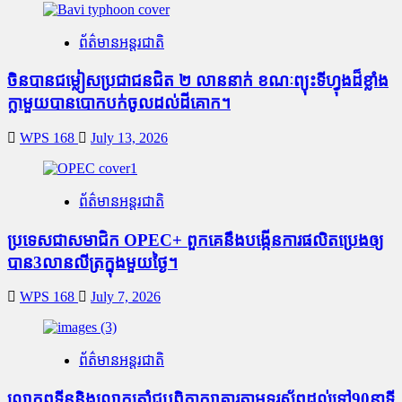
ព័ត៌មានអន្តរជាតិ
ចិនបានជម្លៀសប្រជាជនជិត ២ លាននាក់ ខណៈព្យុះទីហ្វុងដ៏ខ្លាំង
ក្លាមួយបានបោកបក់ចូលដល់ដីគោក។
WPS 168
July 13, 2026
ព័ត៌មានអន្តរជាតិ
ប្រទេសជាសមាជិក OPEC+​ ពួកគេនឹងបង្កើនការផលិតប្រេងឲ្យ
បាន3លានលីត្រក្នុងមួយថ្ងៃ។
WPS 168
July 7, 2026
ព័ត៌មានអន្តរជាតិ
លោកពូទីននិងលោកត្រាំជូបពិភាក្សាគ្នារតាមទូរស័ព្ធដល់ទៅ90នាទី