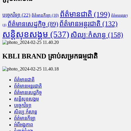
ព័ត៌មានជាតិ
(199)
បច្ចេកវិទ្យា
(22)
ព័ត៌មានកីឡា
(10)
ព័ត៌មានផ្សេងៗ
ព័ត៌មានអន្តរជាតិ
(132)
ព័ត៌មានសេដ្ឋកិច្ច
(89)
(4)
សន្តិសុខសង្គម
(537)
សិល្បៈកំសាន្ត
(158)
KBLI BRAND គ្រាប់សម្រកធម្មជាតិ
ព័ត៌មានជាតិ
ព័ត៌មានអន្តរជាតិ
ព័ត៌មានសេដ្ឋកិច្ច
សន្តិសុខសង្គម
បច្ចេកវិទ្យា
សិល្បៈកំសាន្ត
ព័ត៌មានកីឡា
អំពីអង្គភាព