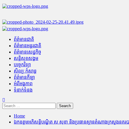
Skip
to
content
Primary
Menu
ព័ត៌មានជាតិ
ព័ត៌មានអន្តរជាតិ
ព័ត៌មានសេដ្ឋកិច្ច
សន្តិសុខសង្គម
បច្ចេកវិទ្យា
សិល្បៈកំសាន្ត
ព័ត៌មានកីឡា
អំពីអង្គភាព
ទំនាក់ទំនង
Search
for:
Home
ឯកឧត្តមអភិសន្តិបណ្ឌិត ស សុខា និងប្រធានស្ថានតំណាងក្រសួងនគរបា