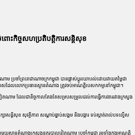
ះកិច្ចសហប្រតិបត្តិការសន្តិសុខ
ៀតណាម ប្រចាំព្រះរាជាណាចក្រកម្ពុជា បានផ្លាស់ប្ដូរយោបល់ដោយវាយតម្លៃជា
នុងឱកាសដែលលោកប្រធានស្ថានតំណាង ត្រូវចប់អាណត្តិបេសកកម្មនៅកម្ពុជា។
បាលវៀតណាម ដែលជានិច្ចកាលតែងតែសម្របសម្រួលដល់ការធ្វើការងាររវាងក្រសួង
ន្តិសុខ សុវត្ថិភាព សណ្តាប់ធ្នាប់សង្គម និងបង្ការ ទប់ស្កាត់រាល់បទល្មើស
ាមួយស្ថានតំណាងក្រសួងនគរបាលវៀតណាម ប្រចាំកម្ពុជា រួមទាំងក្នុងអាណត្តិ