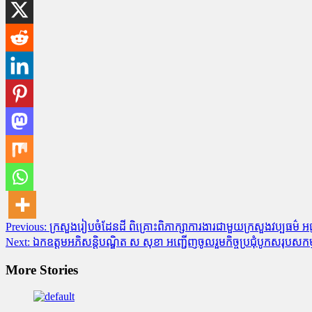
Post
Previous:
ក្រសួងរៀបចំដែនដី ពិគ្រោះពិភាក្សាការងារជាមួយក្រសួងវប្បធម៌ 
Next:
ឯកឧត្តមអភិសន្តិបណ្ឌិត ស សុខា អញ្ជើញចូលរួមកិច្ចប្រជុំបូកសរុបស
navigation
More Stories