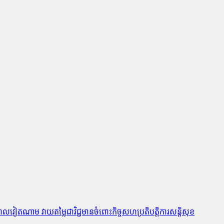
លវៀតណាម វាយតម្លៃជាវិជ្ជមានចំពោះកិច្ចសហប្រតិបត្តិការសន្តិសុខ