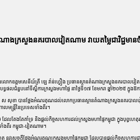
ំណាងក្រសួងនគរបាលវៀតណាម វាយតម្លៃជាវិជ្ជមានចំពោ
្ទៃ និងលោកឧត្តមសេនីយ៍ត្រី ឡេ វ៉ាន់ហ្វឿង ប្រធានស្ថានតំណាងក្រសួងនគរបាលវ
ាមលទ្ធផលជំនួបនៅទីស្ដីការក្រសួងមហាផ្ទៃ នាថ្ងៃទី១៧ ខែមករា ឆ្នាំ២០២៥ ក្
សន្តិបណ្ឌិត ស សុខា បានថ្លែងអំណរគុណដល់លោកប្រធានស្ថានតំណាងក្រសួងនគរ
លមន្ត្រីនៃប្រទេសទាំងពីរ។
ែគាំទ្រ និងផ្តល់កិច្ចសហការដល់ក្រសួងមហាផ្ទៃកម្ពុជា ក្នុងបុព្វហេតុរក្សាស
ងពីរ កម្ពុជា-វៀតណាម។
ិត នូវសេចក្ដីថ្លែងអំណរគុណក្រសួងមហាផ្ទៃកម្ពុជា ដែលបានផ្តល់កិច្ចសហការជ