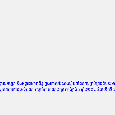
អជ្ញាធរអប្សរា និងអជ្ញាធរពាក់ព័ន្ធ ក្នុងគោលបំណងរៀបចំផែនការគ្រប់គ្រងតំប
កម្មភាពការងាររបស់គណៈកម្មាធិការគណបក្សខេត្តព្រៃវែង ឆ្នាំ២០២៤ និងលើកទិស