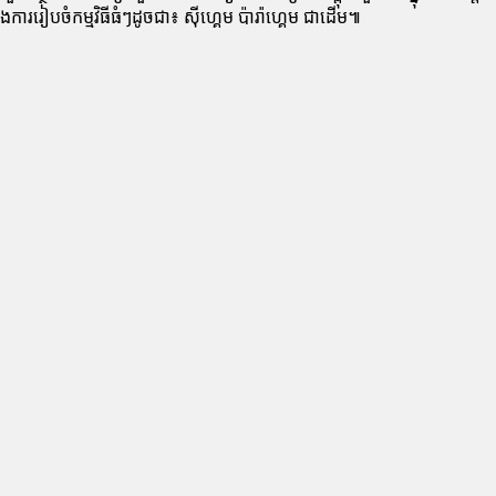
រៀបចំកម្មវិធីធំៗដូចជា៖ ស៊ីហ្គេម ប៉ារ៉ាហ្គេម ជាដើម៕