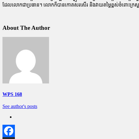
ដែលលោកជាប្រធាន។ លោកក៏បានកោតសរសើរ និងវាយតម្លៃខ្ពស់ចំពោះក្រសួងមហាផ្ទ
About The Author
WPS 168
See author's posts