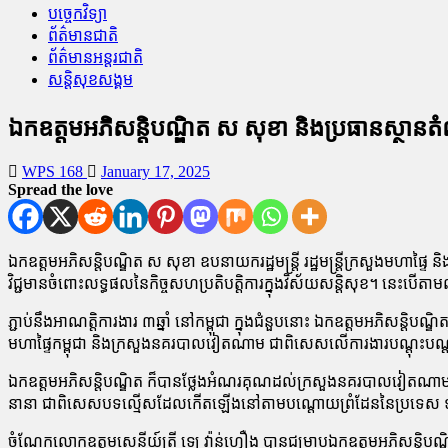
បច្ចេកវិទ្យា
ព័ត៌មានជាតិ
ព័ត៌មានអន្តរជាតិ
សន្តិសុខសង្គម
ឯកឧត្តមអភិសន្តិបណ្ឌិត ស សុខា និងប្រធានស្ថានត
WPS 168
January 17, 2025
Spread the love
ឯកឧត្តមអភិសន្តិបណ្ឌិត ស សុខា ឧបនាយករដ្ឋមន្ត្រី រដ្ឋមន្ត្រីក្រសួងមហាផ
វិជ្ជមានចំពោះលទ្ធផលនៃកិច្ចសហប្រតិបត្តិការក្នុងវិស័យសន្តិសុខ។ នេះបើត
ភ្ជាប់នឹងអាណត្តិការងារ ៣ឆ្នាំ នៅកម្ពុជា ក្នុងជំនួបនោះ ឯកឧត្តមអភិ
មហាផ្ទៃកម្ពុជា និងក្រសួងនគរបាលវៀតណាម ជាពិសេសលើការងារបណ្តុះបណ្តា
ឯកឧត្តមអភិសន្តិបណ្ឌិត ក៏បានថ្លែងអំណរគុណដល់ក្រសួងនគរបាលវៀតណាម ដែលតែងត
នានា ជាពិសេសបទល្មើសដែលកើតឡើងនៅតាមបណ្តោយព្រំដែននៃប្រទេស ទាំ
ចំណែកលោកឧត្តមសេនីយ៍ត្រី ឡេ វ៉ាន់ហ្វឿង បានជម្រាបឯកឧត្តមអភិសន្តិបណ្ឌ