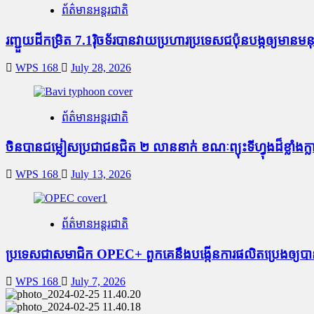
ព័ត៌មានអន្តរជាតិ
រញ្ជួយដីកម្រិត​ 7.1រ៉ិចទ័របានវាយប្រហារប្រទេសជប៉ុនបង្កឲ្យមានមនុស
WPS 168
July 28, 2026
ព័ត៌មានអន្តរជាតិ
ចិនបានជម្លៀសប្រជាជនជិត ២ លាននាក់ ខណៈព្យុះទីហ្វុងដ៏ខ្លា
WPS 168
July 13, 2026
ព័ត៌មានអន្តរជាតិ
ប្រទេសជាសមាជិក OPEC+​ ពួកគេនឹងបង្កើនការផលិតប្រេងឲ្យបាន
WPS 168
July 7, 2026