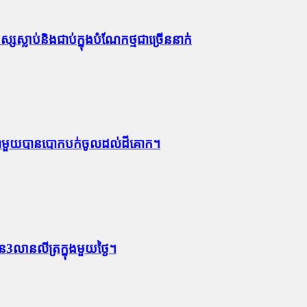
្សស្លាប់​និង​ជាប់ក្នុងបំណែកថ្មជាច្រើននាក់
ំងក្លាមួយបានបោកបក់ចូលដល់ដីគោក។
3លានលីត្រក្នុងមួយថ្ងៃ។