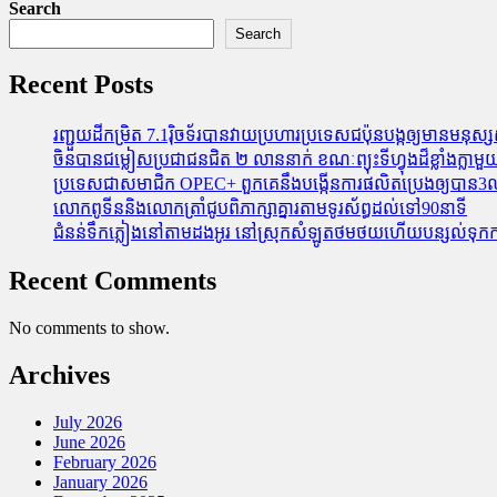
Search
Search
Recent Posts
រញ្ជួយដីកម្រិត​ 7.1រ៉ិចទ័របានវាយប្រហារប្រទេសជប៉ុនបង្កឲ្យមានមនុស្សស្
ចិនបានជម្លៀសប្រជាជនជិត ២ លាននាក់ ខណៈព្យុះទីហ្វុងដ៏ខ្លាំងក្
ប្រទេសជាសមាជិក OPEC+​ ពួកគេនឹងបង្កើនការផលិតប្រេងឲ្យបាន3លាន
លោកពូទីននិងលោកត្រាំជូបពិភាក្សាគ្នារតាមទូរស័ព្ធដល់ទៅ90នាទី
ជំនន់​ទឹកភ្លៀង​នៅ​តាម​ដងអូរ​ នៅ​ស្រុក​សំឡូត​ថមថយ​ហើយ​បន្សល់​ទុក​ការ​ខ
Recent Comments
No comments to show.
Archives
July 2026
June 2026
February 2026
January 2026