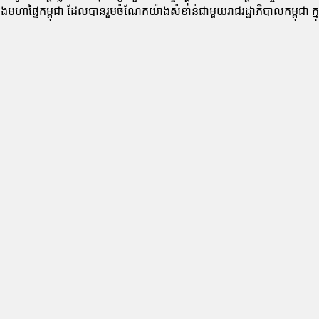
ៃកម្ពុជា ដែលបានរួមចំណែកយ៉ាងសំខាន់ជាមួយរាជរដ្ឋាភិបាលកម្ពុជា ក្នុងការ