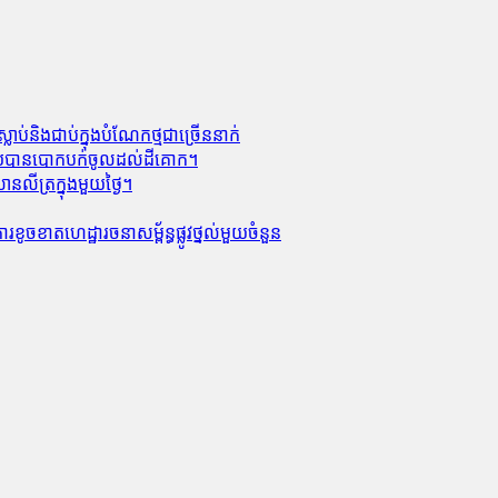
លាប់​និង​ជាប់ក្នុងបំណែកថ្មជាច្រើននាក់
លាមួយបានបោកបក់ចូលដល់ដីគោក។
លីត្រក្នុងមួយថ្ងៃ។
ូចខាត​ហេដ្ឋារចនាសម្ព័ន្ធ​ផ្លូវថ្នល់​មួយ​ចំនួន