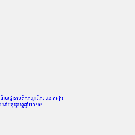
ន់រមណីយដ្ឋានបេតិកភណ្ឌពិភពលោកអង្គរ
ដៅអនុវត្តបន្តឆ្នាំ២០២៥