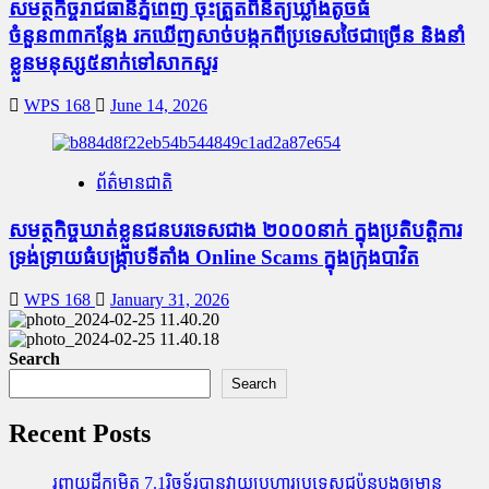
សមត្ថកិច្ចរាជធានីភ្នំពេញ ចុះត្រួតពិនិត្យឃ្លាំងតូច​ធំ​
ចំនួន៣៣កន្លែង រក​ឃើញសាច់បង្កកពីប្រទេសថៃជាច្រើន និងនាំ
ខ្លួនមនុស្ស៥នាក់ទៅសាកសួរ
WPS 168
June 14, 2026
ព័ត៌មានជាតិ
សមត្ថកិច្ចឃាត់ខ្លួនជនបរទេសជាង ២០០០នាក់ ក្នុងប្រតិបត្តិការ
ទ្រង់​ទ្រាយ​ធំ​បង្ក្រាប​ទីតាំង Online Scams ក្នុងក្រុងបាវិត
WPS 168
January 31, 2026
Search
Search
Recent Posts
រញ្ជួយដីកម្រិត​ 7.1រ៉ិចទ័របានវាយប្រហារប្រទេសជប៉ុនបង្កឲ្យមាន