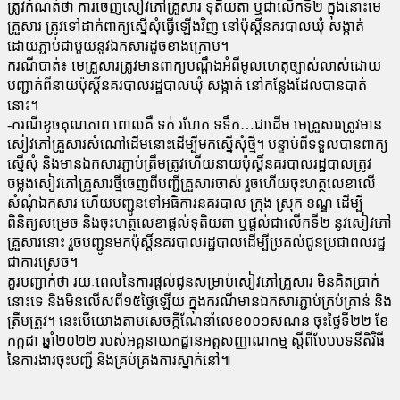
ត្រូវកំណត់ថា ការចេញសៀវភៅគ្រួសារ ទុតិយតា ឬជាលើកទី២ ក្នុងនោះមេ
គ្រួសារ ត្រូវទៅដាក់ពាក្យស្នើសុំធ្វើឡើងវិញ នៅប៉ុស្តិ៍នគរបាលឃុំ សង្កាត់
ដោយភ្ជាប់ជាមួយនូវឯកសារដូចខាងក្រោម។
ករណីបាត់៖ មេគ្រួសារត្រូវមានពាក្យបណ្តឹងអំពីមូលហេតុច្បាស់លាស់ដោយ
បញ្ជាក់ពីនាយប៉ុស្តិ៍នគរបាលរដ្ឋបាលឃុំ សង្កាត់ នៅកន្លែងដែលបានបាត់
នោះ។
-ករណីខូចគុណភាព ពោលគឺ ទក់ រហែក ទទឹក…ជាដើម មេគ្រួសារត្រូវមាន
សៀវភៅគ្រួសារសំណៅដើមនោះដើម្បីមកស្នើសុំថ្មី។ បន្ទាប់ពីទទួលបានពាក្យ
ស្នើសុំ និងមានឯកសារភ្ជាប់ត្រឹមត្រូវហើយនាយប៉ុស្តិ៍នគរបាលរដ្ឋបាលត្រូវ
ចម្លងសៀវភៅគ្រួសារថ្មីចេញពីបញ្ជីគ្រួសារចាស់ រួចហើយចុះហត្ថលេខាលើ
សំណុំឯកសារ ហើយបញ្ជូនទៅអធិការនគរបាល ក្រុង ស្រុក ខណ្ឌ ដើម្បី
ពិនិត្យសម្រេច និងចុះហត្ថលេខាផ្តល់ទុតិយតា ឬផ្ដល់ជាលើកទី២ នូវសៀវភៅ
គ្រួសារនោះ រួចបញ្ជូនមកប៉ុស្តិ៍នគរបាលរដ្ឋបាលដើម្បីប្រគល់ជូនប្រជាពលរដ្ឋ
ជាការស្រេច។
គួរបញ្ជាក់ថា រយៈពេលនៃការផ្តល់ជូនសម្រាប់សៀវភៅគ្រួសារ មិនគិតប្រាក់
នោះទេ និងមិនលើសពី១៥ថ្ងៃឡើយ ក្នុងករណីមានឯកសារភ្ជាប់គ្រប់គ្រាន់ និង
ត្រឹមត្រូវ។ នេះបើយោងតាមសេចក្តីណែនាំលេខ០០១សណន ចុះថ្ងៃទី២២ ខែ
កក្កដា ឆ្នាំ២០២២ របស់អគ្គនាយកដ្ឋានអត្តសញ្ញាណកម្ម ស្តីពីបែបបទនីតិវិធី
នៃការងារចុះបញ្ជី និងគ្រប់គ្រងការស្នាក់នៅ៕