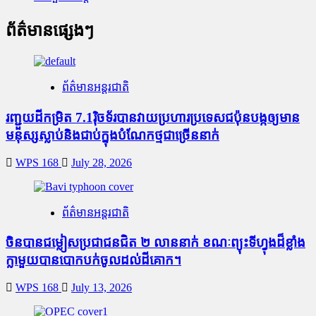
ព័ត៌មានផ្សេងៗ
ព័ត៌មានអន្តរជាតិ
រញ្ជួយដីកម្រិត​ 7.1រ៉ិចទ័របានវាយប្រហារប្រទេសជប៉ុនបង្កឲ្យមាន
មនុស្សស្លាប់​និង​ជាប់ក្នុងបំណែកថ្មជាច្រើននាក់
WPS 168
July 28, 2026
ព័ត៌មានអន្តរជាតិ
ចិនបានជម្លៀសប្រជាជនជិត ២ លាននាក់ ខណៈព្យុះទីហ្វុងដ៏ខ្លាំង
ក្លាមួយបានបោកបក់ចូលដល់ដីគោក។
WPS 168
July 13, 2026