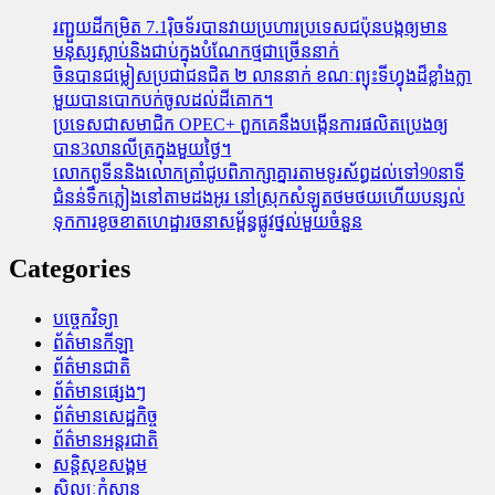
រញ្ជួយដីកម្រិត​ 7.1រ៉ិចទ័របានវាយប្រហារប្រទេសជប៉ុនបង្កឲ្យមាន
មនុស្សស្លាប់​និង​ជាប់ក្នុងបំណែកថ្មជាច្រើននាក់
ចិនបានជម្លៀសប្រជាជនជិត ២ លាននាក់ ខណៈព្យុះទីហ្វុងដ៏ខ្លាំងក្លា
មួយបានបោកបក់ចូលដល់ដីគោក។
ប្រទេសជាសមាជិក OPEC+​ ពួកគេនឹងបង្កើនការផលិតប្រេងឲ្យ
បាន3លានលីត្រក្នុងមួយថ្ងៃ។
លោកពូទីននិងលោកត្រាំជូបពិភាក្សាគ្នារតាមទូរស័ព្ធដល់ទៅ90នាទី
ជំនន់​ទឹកភ្លៀង​នៅ​តាម​ដងអូរ​ នៅ​ស្រុក​សំឡូត​ថមថយ​ហើយ​បន្សល់​
ទុក​ការ​ខូចខាត​ហេដ្ឋារចនាសម្ព័ន្ធ​ផ្លូវថ្នល់​មួយ​ចំនួន
Categories
បច្ចេកវិទ្យា
ព័ត៌មានកីឡា
ព័ត៌មានជាតិ
ព័ត៌មានផ្សេងៗ
ព័ត៌មានសេដ្ឋកិច្ច
ព័ត៌មានអន្តរជាតិ
សន្តិសុខសង្គម
សិល្បៈកំសាន្ត