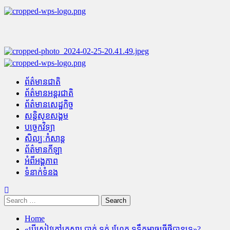
Skip
to
content
Primary
Menu
ព័ត៌មានជាតិ
ព័ត៌មានអន្តរជាតិ
ព័ត៌មានសេដ្ឋកិច្ច
សន្តិសុខសង្គម
បច្ចេកវិទ្យា
សិល្បៈកំសាន្ត
ព័ត៌មានកីឡា
អំពីអង្គភាព
ទំនាក់ទំនង
Search
for:
Home
«បើសៀវភៅគ្រួសារ បាត់ ទក់ រហែក ទទឹកអាចធ្វើថ្មីបានទេ»?