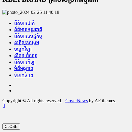
ព័ត៌មានជាតិ
ព័ត៌មានអន្តរជាតិ
ព័ត៌មានសេដ្ឋកិច្ច
សន្តិសុខសង្គម
បច្ចេកវិទ្យា
សិល្បៈកំសាន្ត
ព័ត៌មានកីឡា
អំពីអង្គភាព
ទំនាក់ទំនង
Facebook
Youtube
Copyright © All rights reserved.
|
CoverNews
by AF themes.
CLOSE