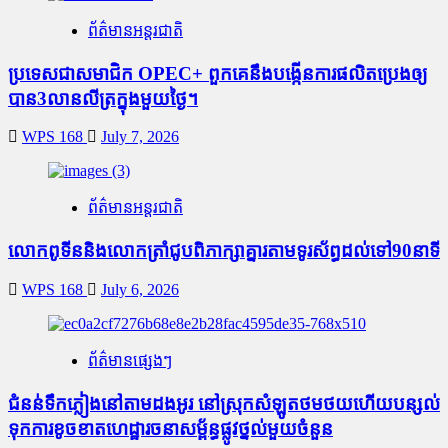
ព័ត៌មានអន្តរជាតិ
ប្រទេសជាសមាជិក OPEC+​ ពួកគេនឹងបង្កើនការផលិតប្រេងឲ្យ
បាន3លានលីត្រក្នុងមួយថ្ងៃ។
WPS 168
July 7, 2026
ព័ត៌មានអន្តរជាតិ
លោកពូទីននិងលោកត្រាំជូបពិភាក្សាគ្នារតាមទូរស័ព្ធដល់ទៅ90នាទី
WPS 168
July 6, 2026
ព័ត៌មានផ្សេងៗ
ជំនន់​ទឹកភ្លៀង​នៅ​តាម​ដងអូរ​ នៅ​ស្រុក​សំឡូត​ថមថយ​ហើយ​បន្សល់​
ទុក​ការ​ខូចខាត​ហេដ្ឋារចនាសម្ព័ន្ធ​ផ្លូវថ្នល់​មួយ​ចំនួន