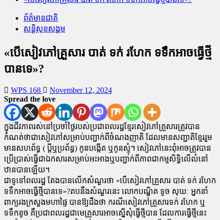
ព័ត៌មានជាតិ
សន្តិសុខសង្គម
«បើសៀវភៅគ្រួសារ បាត់ ទក់ រហែក ទទឹកអាចធ្វើថ្មី
បានទេ»?
WPS 168
November 12, 2024
Spread the love
ក្នុងជីវភាពរស់នៅប្រចាំថ្ងៃរបស់ប្រជាពលរដ្ឋខ្មែរសៀវភៅគ្រួសារត្រូវបាន
កំណត់ថាជាសៀវភៅសម្រាប់បញ្ជាក់ពីចំណងញាតិ ដែលមានសញ្ជាតិខ្មែររួម
មានសហព័ទ្ធ ( ប្តីឬប្រព័ន្ធ) កូនបង្កើត ឬកូនស្មុំ។ សៀវភៅនេះពុំអាចត្រូវបាន
ប្រើប្រាស់ធ្វើជាឯកសារសម្រាប់អះអាងឬបញ្ជាក់ពីភាពជាកម្មសិទ្ធិលើលំនៅ
ឋានបានឡើយ។
ជាទូទៅពលរដ្ឋ តែងបានលើកសំណួរថា «បើសៀវភៅគ្រួសារ បាត់ ទក់ រហែក
ទទឹកអាចធ្វើថ្មីបានទេ»?តបនឹងសំណួរនេះ លោកបណ្ឌិត ទូច សុឃៈ អ្នកនាំ
ពាក្យរងក្រសួងមហាផ្ទៃ បានឱ្យដឹងថា ករណីសៀវភៅគ្រួសារទក់ រហែក ឬ
ទទឹកខូច គឺប្រជាពលរដ្ឋជាមេគ្រួសារអាចស្នើសុំធ្វើថ្មីបាន ដែលការធ្វើថ្មីនេះ