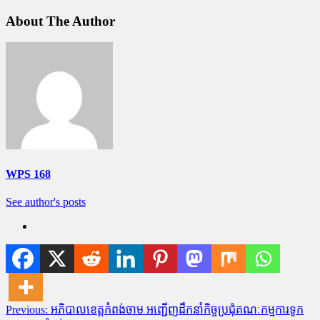
About The Author
WPS 168
See author's posts
Post
Previous:
អភិបាលខេត្តកំពង់ចាម អញ្ជើញដឹកនាំកិច្ចប្រជុំគណៈកម្មការទូក