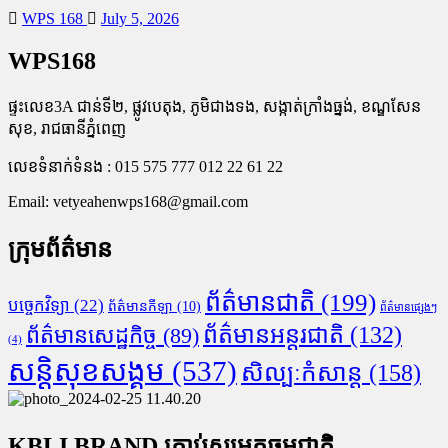
WPS 168
July 5, 2026
WPS168
ផ្ទះលេខ3A ជាន់ទី២, ផ្លូវបេតុង, ភូមិជាងទង, សង្កាត់ក្រាំងធ្នង់, ខណ្ឌសែន
សុខ, រាជធានីភ្នំពេញ
លេខទំនាក់ទំនង : 015 575 777 012 22 61 22
Email:
vetyeahenwps168@gmail.com
ក្រុមព័ត៌មាន
ព័ត៌មានជាតិ
(199)
បច្ចេកវិទ្យា
(22)
ព័ត៌មានកីឡា
(10)
ព័ត៌មានផ្សេងៗ
ព័ត៌មានអន្តរជាតិ
(132)
ព័ត៌មានសេដ្ឋកិច្ច
(89)
(4)
សន្តិសុខសង្គម
(537)
សិល្បៈកំសាន្ត
(158)
KBLI BRAND គ្រាប់សម្រកធម្មជាតិ