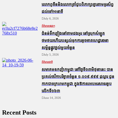
លោកពូទីននិងលោកត្រាំជូបពិភាក្សាគ្នារតាមទូរស័ព្ធ
ដល់ទៅ90នាទី
July 6, 2026
ព័ត៌មានផ្សេងៗ
ជំនន់​ទឹកភ្លៀង​នៅ​តាម​ដងអូរ​ នៅ​ស្រុក​សំឡូត​
ថមថយ​ហើយ​បន្សល់​ទុក​ការ​ខូចខាត​ហេដ្ឋារចនា
សម្ព័ន្ធ​ផ្លូវថ្នល់​មួយ​ចំនួន
July 5, 2026
ព័ត៌មានជាតិ
សមាគមឧកញ៉ាកម្ពុជា នៅថ្ងៃទី១៣មិថុនានេះ បាន
ប្រគល់ថវិកាបរិច្ចាគចំនួន ១,០០៩,៩៩៩ ដុល្លារ ជូន
កាកបាទក្រហមកម្ពុជា ក្នុងឱកាសអបអរសាទរខួប
លើកទី១៦៣
June 14, 2026
Recent Posts