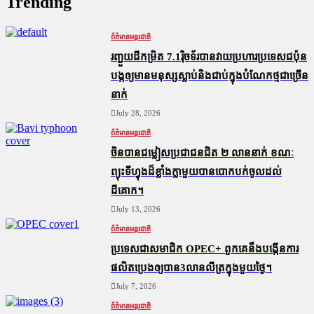
Trending
ព័ត៌មានអន្តរជាតិ
រញ្ជួយដីកម្រិត​ 7.1រ៉ិចទ័របានវាយប្រហារប្រទេសជប៉ុន
បង្កឲ្យមានមនុស្សស្លាប់​និង​ជាប់ក្នុងបំណែកថ្មជាច្រើន
នាក់
July 28, 2026
ព័ត៌មានអន្តរជាតិ
ចិនបានជម្លៀសប្រជាជនជិត ២ លាននាក់ ខណៈ
ព្យុះទីហ្វុងដ៏ខ្លាំងក្លាមួយបានបោកបក់ចូលដល់
ដីគោក។
July 13, 2026
ព័ត៌មានអន្តរជាតិ
ប្រទេសជាសមាជិក OPEC+​ ពួកគេនឹងបង្កើនការ
ផលិតប្រេងឲ្យបាន3លានលីត្រក្នុងមួយថ្ងៃ។
July 7, 2026
ព័ត៌មានអន្តរជាតិ