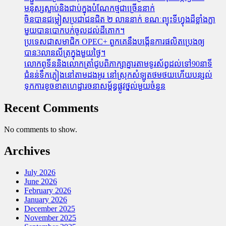
មនុស្សស្លាប់​និង​ជាប់ក្នុងបំណែកថ្មជាច្រើននាក់
ចិនបានជម្លៀសប្រជាជនជិត ២ លាននាក់ ខណៈព្យុះទីហ្វុងដ៏ខ្លាំងក្លា
មួយបានបោកបក់ចូលដល់ដីគោក។
ប្រទេសជាសមាជិក OPEC+​ ពួកគេនឹងបង្កើនការផលិតប្រេងឲ្យ
បាន3លានលីត្រក្នុងមួយថ្ងៃ។
លោកពូទីននិងលោកត្រាំជូបពិភាក្សាគ្នារតាមទូរស័ព្ធដល់ទៅ90នាទី
ជំនន់​ទឹកភ្លៀង​នៅ​តាម​ដងអូរ​ នៅ​ស្រុក​សំឡូត​ថមថយ​ហើយ​បន្សល់​
ទុក​ការ​ខូចខាត​ហេដ្ឋារចនាសម្ព័ន្ធ​ផ្លូវថ្នល់​មួយ​ចំនួន
Recent Comments
No comments to show.
Archives
July 2026
June 2026
February 2026
January 2026
December 2025
November 2025