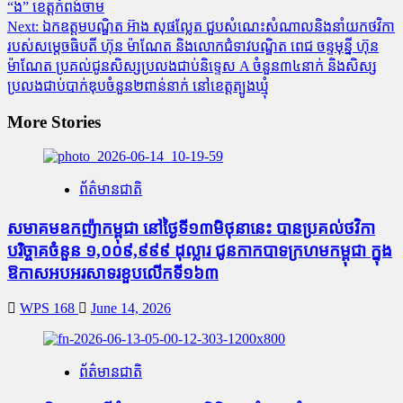
“ង” ខេត្តកំពង់ចាម
navigation
Next:
ឯកឧត្តមបណ្ឌិត អ៊ាង សុផល្លែត ជួបសំណេះសំណាលនិងនាំយកថវិកា
របស់សម្តេចធិបតី ហ៊ុន ម៉ាណែត និងលោកជំទាវបណ្ឌិត ពេជ ចន្ទមុន្នី ហ៊ុន
ម៉ាណែត ប្រគល់ជូនសិស្សប្រលងជាប់និទ្ទេស A ចំនួន៣៤នាក់ និងសិស្ស
ប្រលងជាប់បាក់ឌុបចំនួន២ពាន់នាក់ នៅខេត្តត្បូងឃ្មុំ
More Stories
ព័ត៌មានជាតិ
សមាគមឧកញ៉ាកម្ពុជា នៅថ្ងៃទី១៣មិថុនានេះ បានប្រគល់ថវិកា
បរិច្ចាគចំនួន ១,០០៩,៩៩៩ ដុល្លារ ជូនកាកបាទក្រហមកម្ពុជា ក្នុង
ឱកាសអបអរសាទរខួបលើកទី១៦៣
WPS 168
June 14, 2026
ព័ត៌មានជាតិ