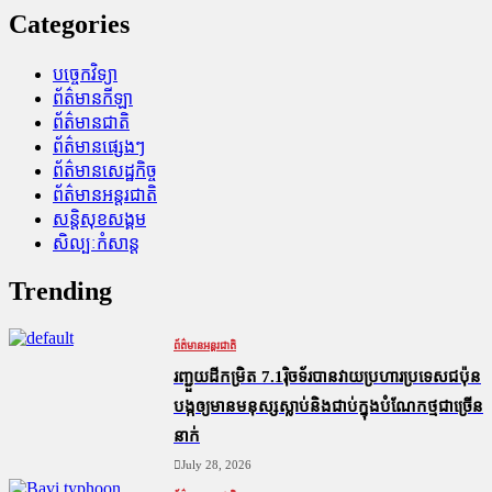
Categories
បច្ចេកវិទ្យា
ព័ត៌មានកីឡា
ព័ត៌មានជាតិ
ព័ត៌មានផ្សេងៗ
ព័ត៌មានសេដ្ឋកិច្ច
ព័ត៌មានអន្តរជាតិ
សន្តិសុខសង្គម
សិល្បៈកំសាន្ត
Trending
ព័ត៌មានអន្តរជាតិ
រញ្ជួយដីកម្រិត​ 7.1រ៉ិចទ័របានវាយប្រហារប្រទេសជប៉ុន
បង្កឲ្យមានមនុស្សស្លាប់​និង​ជាប់ក្នុងបំណែកថ្មជាច្រើន
នាក់
July 28, 2026