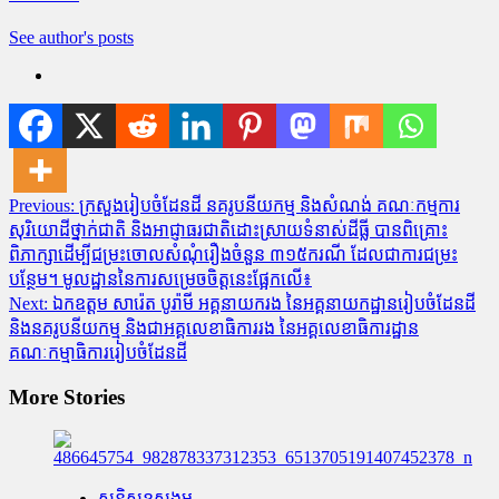
See author's posts
Post
Previous:
ក្រសួងរៀបចំដែនដី នគរូបនីយកម្ម និងសំណង់ គណៈកម្មការ
សុរិយោដីថ្នាក់ជាតិ និងអាជ្ញាធរជាតិដោះស្រាយទំនាស់ដីធ្លី បានពិគ្រោះ
navigation
ពិភាក្សាដើម្បីជម្រះចោលសំណុំរឿងចំនួន ៣១៥ករណី ដែលជាការជម្រះ
បន្ថែម។ មូលដ្ឋាននៃការសម្រេចចិត្តនេះផ្អែកលើ៖
Next:
ឯកឧត្តម សារ៉េត បូរ៉ាមី អគ្គនាយករង នៃអគ្គនាយកដ្ឋានរៀបចំដែនដី
និងនគរូបនីយកម្ម និងជាអគ្គលេខាធិការរង នៃអគ្គលេខាធិការដ្ឋាន
គណៈកម្មាធិការរៀបចំដែនដី
More Stories
សន្តិសុខសង្គម