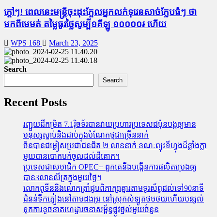
ក្តៅៗ! ពេលនេះមន្រ្តីចុះដុះក្អែលអ្នកលក់ទុរេនសាច់ក្លែបធំៗ ថា
មកពីមេមត់ តម្លៃធូរថ្លៃសូម្បី១គីឡូ ១០០០០៛ ហើយ
WPS 168
March 23, 2025
Search
Search
Recent Posts
រញ្ជួយដីកម្រិត​ 7.1រ៉ិចទ័របានវាយប្រហារប្រទេសជប៉ុនបង្កឲ្យមាន
មនុស្សស្លាប់​និង​ជាប់ក្នុងបំណែកថ្មជាច្រើននាក់
ចិនបានជម្លៀសប្រជាជនជិត ២ លាននាក់ ខណៈព្យុះទីហ្វុងដ៏ខ្លាំងក្លា
មួយបានបោកបក់ចូលដល់ដីគោក។
ប្រទេសជាសមាជិក OPEC+​ ពួកគេនឹងបង្កើនការផលិតប្រេងឲ្យ
បាន3លានលីត្រក្នុងមួយថ្ងៃ។
លោកពូទីននិងលោកត្រាំជូបពិភាក្សាគ្នារតាមទូរស័ព្ធដល់ទៅ90នាទី
ជំនន់​ទឹកភ្លៀង​នៅ​តាម​ដងអូរ​ នៅ​ស្រុក​សំឡូត​ថមថយ​ហើយ​បន្សល់​
ទុក​ការ​ខូចខាត​ហេដ្ឋារចនាសម្ព័ន្ធ​ផ្លូវថ្នល់​មួយ​ចំនួន