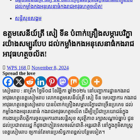
ដល់កម្លាំងកងអនុសេនាធំកងរាជអាវុធហត្ថចល័ត!
សន្តិសុខសង្គម
ឧត្តមសេនីយ៍ត្រី សៀ ទីន បំពាក់គ្រឿងសម្ភារបរិក្ខា
រយ៉ាងសម្បូរបែប ដល់កម្លាំងកងអនុសេនាធំកងរាជ
អាវុធហត្ថចល័ត!
WPS 168
November 8, 2024
Spread the love
សៀមរាប : នាព្រឹក ថ្ងៃទី០៨ ខែវិច្ឆិកា ឆ្នាំ២០២៤ នៅបញ្ជាការដ្ឋានកងរាជ
អាវុធហត្ថខេត្តសៀមរាប លោកឧត្តមសេនីយ៍ត្រី សៀ ទីន មេបញ្ជាការ កងរាជ
អាវុធហត្ថខេត្តសៀមរាប បានបំពាក់គ្រឿងសម្ភារបរិក្ខារជាច្រើនប្រភេទ ដល់
កម្លាំងកងអនុសេនាធំ កងរាជអាវុធហត្ថចល័ត ដើម្បីប្រើជាប្រយោជន៍ក្នុង
ការងារប្រតិបត្តិការចូលរួមការពារសន្តិសុខ សុវត្ថិភាព រក្សាសណ្តាប់ធ្នាប់ ជូន
ដល់ប្រជាពលរដ្ឋ ក៏ដូចជាភ្ញៀវទេសចរណ៍ជាតិ-អន្តរជាតិ នៅក្នុងភូមិសាស្ត្រ
ខេត្តសៀមរាប ឲ្យកាន់តែមានប្រសិទ្ធភាពខ្ពស់បន្ថែមទៀត។