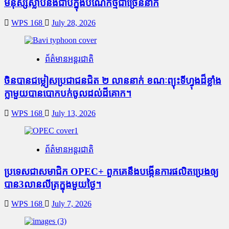
មនុស្សស្លាប់​និង​ជាប់ក្នុងបំណែកថ្មជាច្រើននាក់
WPS 168
July 28, 2026
ព័ត៌មានអន្តរជាតិ
ចិនបានជម្លៀសប្រជាជនជិត ២ លាននាក់ ខណៈព្យុះទីហ្វុងដ៏ខ្លាំង
ក្លាមួយបានបោកបក់ចូលដល់ដីគោក។
WPS 168
July 13, 2026
ព័ត៌មានអន្តរជាតិ
ប្រទេសជាសមាជិក OPEC+​ ពួកគេនឹងបង្កើនការផលិតប្រេងឲ្យ
បាន3លានលីត្រក្នុងមួយថ្ងៃ។
WPS 168
July 7, 2026