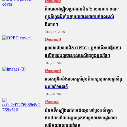
ព័ត៌មានអន្តរជាតិ
ចិនបានជម្លៀសប្រជាជនជិត ២ លាននាក់ ខណៈ
ព្យុះទីហ្វុងដ៏ខ្លាំងក្លាមួយបានបោកបក់ចូលដល់
ដីគោក។
July 13, 2026
ព័ត៌មានអន្តរជាតិ
ប្រទេសជាសមាជិក OPEC+​ ពួកគេនឹងបង្កើនការ
ផលិតប្រេងឲ្យបាន3លានលីត្រក្នុងមួយថ្ងៃ។
July 7, 2026
ព័ត៌មានអន្តរជាតិ
លោកពូទីននិងលោកត្រាំជូបពិភាក្សាគ្នារតាមទូរស័ព្ធ
ដល់ទៅ90នាទី
July 6, 2026
ព័ត៌មានផ្សេងៗ
ជំនន់​ទឹកភ្លៀង​នៅ​តាម​ដងអូរ​ នៅ​ស្រុក​សំឡូត​
ថមថយ​ហើយ​បន្សល់​ទុក​ការ​ខូចខាត​ហេដ្ឋារចនា
សម្ព័ន្ធ​ផ្លូវថ្នល់​មួយ​ចំនួន