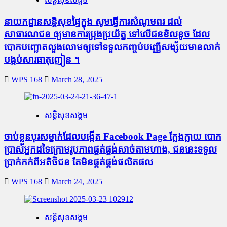
នាយកដ្ឋានសន្តិសុខផ្ទៃក្នុង សូមធ្វើការសំណូមពរ ដល់
សាធារណជន ឲ្យមានការប្រុងប្រយ័ត្ន ទៅលើជនខិលខូច ដែល
បោកបញ្ឆោតលួងលោមឲ្យទៅទទួលកញ្ចប់បញ្ញើសង្ស័យមានលាក់
បង្កប់សារធាតុញៀន ។
WPS 168
March 28, 2025
សន្តិសុខសង្គម
ចាប់ខ្លួនបុរសម្នាក់ដែលបង្កើត Facebook Page ក្លែងក្លាយ បោក
ប្រាស់អ្នកដទៃក្រោមរូបភាពផ្គត់ផ្គង់សាច់តាមហាង, ជននេះទទួល
ប្រាក់កក់ពីអតិថិជន តែមិនផ្គត់ផ្គង់ផលិតផល
WPS 168
March 24, 2025
សន្តិសុខសង្គម