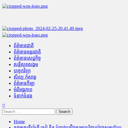
Skip
to
content
Primary
Menu
ព័ត៌មានជាតិ
ព័ត៌មានអន្តរជាតិ
ព័ត៌មានសេដ្ឋកិច្ច
សន្តិសុខសង្គម
បច្ចេកវិទ្យា
សិល្បៈកំសាន្ត
ព័ត៌មានកីឡា
អំពីអង្គភាព
ទំនាក់ទំនង
Search
for:
Home
ឧត្តមសេនីយ៍ត្រី សៀ ទីន បំពាក់គ្រឿងសម្ភារបរិក្ខារយ៉ាងសម្បូរបែប