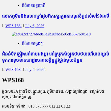
ព័ត៌មានអន្តរជាតិ
លោកពូទីននិងលោកត្រាំជូបពិភាក្សាគ្នារតាមទូរស័ព្ធដល់ទៅ90នាទី
WPS 168
July 6, 2026
ព័ត៌មានផ្សេងៗ
ជំនន់​ទឹកភ្លៀង​នៅ​តាម​ដងអូរ​ នៅ​ស្រុក​សំឡូត​ថមថយ​ហើយ​បន្សល់​
ទុក​ការ​ខូចខាត​ហេដ្ឋារចនាសម្ព័ន្ធ​ផ្លូវថ្នល់​មួយ​ចំនួន
WPS 168
July 5, 2026
WPS168
ផ្ទះលេខ3A ជាន់ទី២, ផ្លូវបេតុង, ភូមិជាងទង, សង្កាត់ក្រាំងធ្នង់, ខណ្ឌសែន
សុខ, រាជធានីភ្នំពេញ
លេខទំនាក់ទំនង : 015 575 777 012 22 61 22