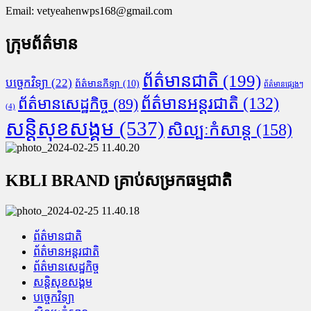
Email:
vetyeahenwps168@gmail.com
ក្រុមព័ត៌មាន
ព័ត៌មានជាតិ
(199)
បច្ចេកវិទ្យា
(22)
ព័ត៌មានកីឡា
(10)
ព័ត៌មានផ្សេងៗ
ព័ត៌មានអន្តរជាតិ
(132)
ព័ត៌មានសេដ្ឋកិច្ច
(89)
(4)
សន្តិសុខសង្គម
(537)
សិល្បៈកំសាន្ត
(158)
KBLI BRAND គ្រាប់សម្រកធម្មជាតិ
ព័ត៌មានជាតិ
ព័ត៌មានអន្តរជាតិ
ព័ត៌មានសេដ្ឋកិច្ច
សន្តិសុខសង្គម
បច្ចេកវិទ្យា