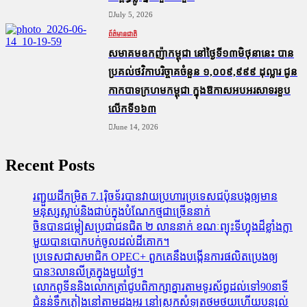
July 5, 2026
ព័ត៌មានជាតិ
សមាគមឧកញ៉ាកម្ពុជា នៅថ្ងៃទី១៣មិថុនានេះ បាន
ប្រគល់ថវិកាបរិច្ចាគចំនួន ១,០០៩,៩៩៩ ដុល្លារ ជូន
កាកបាទក្រហមកម្ពុជា ក្នុងឱកាសអបអរសាទរខួប
លើកទី១៦៣
June 14, 2026
Recent Posts
រញ្ជួយដីកម្រិត​ 7.1រ៉ិចទ័របានវាយប្រហារប្រទេសជប៉ុនបង្កឲ្យមាន
មនុស្សស្លាប់​និង​ជាប់ក្នុងបំណែកថ្មជាច្រើននាក់
ចិនបានជម្លៀសប្រជាជនជិត ២ លាននាក់ ខណៈព្យុះទីហ្វុងដ៏ខ្លាំងក្លា
មួយបានបោកបក់ចូលដល់ដីគោក។
ប្រទេសជាសមាជិក OPEC+​ ពួកគេនឹងបង្កើនការផលិតប្រេងឲ្យ
បាន3លានលីត្រក្នុងមួយថ្ងៃ។
លោកពូទីននិងលោកត្រាំជូបពិភាក្សាគ្នារតាមទូរស័ព្ធដល់ទៅ90នាទី
ជំនន់​ទឹកភ្លៀង​នៅ​តាម​ដងអូរ​ នៅ​ស្រុក​សំឡូត​ថមថយ​ហើយ​បន្សល់​