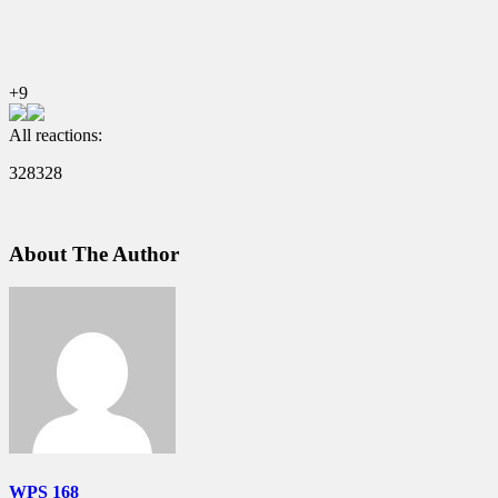
+9
All reactions:
328
328
About The Author
WPS 168