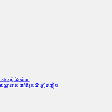
ង សុទ្ធី និងភរិយា!
ការផ្តន្ទាទោស ពាក់ព័ន្ធករណីគ្រឿងញៀន!