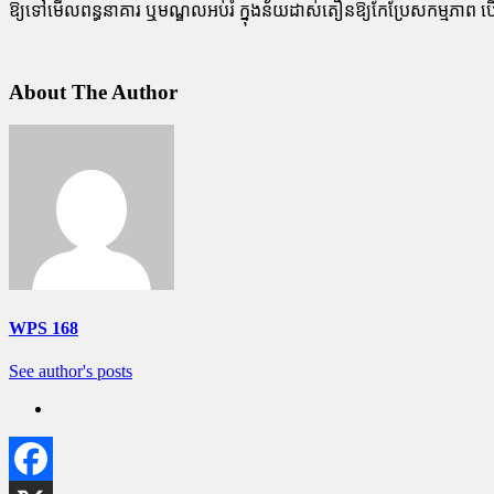
ឱ្យទៅមើលពន្ធនាគារ ឬមណ្ឌលអប់រំ ក្នុងន័យដាស់តឿនឱ្យកែប្រែសកម្មភាព បើ
About The Author
WPS 168
See author's posts