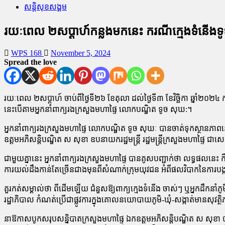
សន្តិសុខសង្គម
រយៈពេល ២សប្តាហ៍កន្លងមកនេះ ករណីក្មេងទំនើង
WPS 168
November 5, 2024
Spread the love
រយៈពេល ២សប្តាហ៍ ចាប់ពីថ្ងៃទី២៦ ខែតុលា ដល់ថ្ងៃទី៣ ខែវិច្ឆិកា ឆ្នាំ
នេះបើតាមអ្នកនាំពាក្យរងក្រសួងមហាផ្ទៃ លោកបណ្ឌិត ទូច សុឃ:។
អ្នកនាំពាក្យរងក្រសួងមហាផ្ទៃ លោកបណ្ឌិត ទូច សុឃៈ បានចាត់ទុកស្ថានភ
ឧត្តមអភិសន្តិបណ្ឌិត ស សុខា ឧបនាយករដ្ឋមន្រ្តី រដ្ឋមន្រ្តីក្រសួងមហាផ្ទៃ ជាសេ
ជាមួយគ្នានេះ អ្នកនាំពាក្យរងក្រសួងមហាផ្ទៃ បានគូសបញ្ជាក់ថា លទ្ធផលនេះ ក៏ក
ការយល់ដឹងកាន់តែច្រើនជាងមុនពីសំណាក់ក្រុមយុវជន អំពីផលវិបាកនៃការបង្ក
គួរកត់សម្គាល់ថា ពីដើមឡើយ ជំនួសឱ្យពាក្យក្មេងទំនើង ចាស់ៗ ឬអ្នកដឹកនាំភូម
រដ្ឋាភិបាល កំណត់ប្រើជាផ្លូវការក្នុងគោលនយោបាយភូមិ-ឃុំ-សង្កាត់មានសុវត្ថ
នាឱកាសបូកសរុបសន្និបាតក្រសួងមហាផ្ទៃ ឯកឧត្តមអភិសន្តិបណ្ឌិត ស សុខា ប