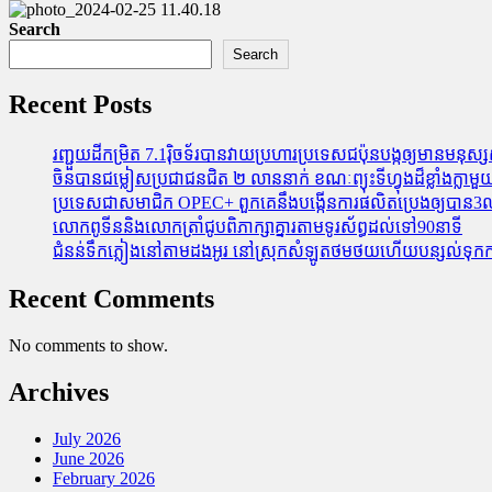
Search
Search
Recent Posts
រញ្ជួយដីកម្រិត​ 7.1រ៉ិចទ័របានវាយប្រហារប្រទេសជប៉ុនបង្កឲ្យមានមនុស្សស្
ចិនបានជម្លៀសប្រជាជនជិត ២ លាននាក់ ខណៈព្យុះទីហ្វុងដ៏ខ្លាំងក្
ប្រទេសជាសមាជិក OPEC+​ ពួកគេនឹងបង្កើនការផលិតប្រេងឲ្យបាន3លាន
លោកពូទីននិងលោកត្រាំជូបពិភាក្សាគ្នារតាមទូរស័ព្ធដល់ទៅ90នាទី
ជំនន់​ទឹកភ្លៀង​នៅ​តាម​ដងអូរ​ នៅ​ស្រុក​សំឡូត​ថមថយ​ហើយ​បន្សល់​ទុក​ការ​ខ
Recent Comments
No comments to show.
Archives
July 2026
June 2026
February 2026