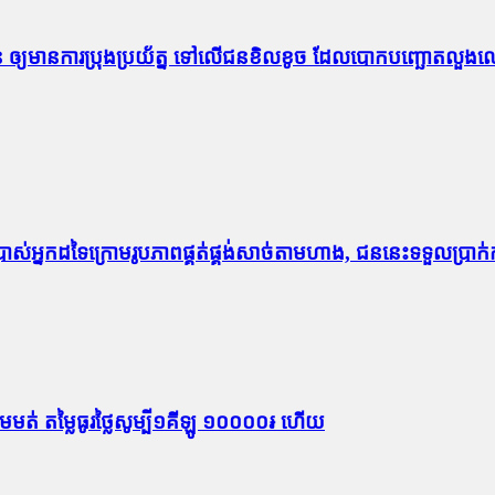
ណជន ឲ្យមានការប្រុងប្រយ័ត្ន ទៅលើជនខិលខូច ដែលបោកបញ្ឆោតលួ
្រាស់អ្នកដទៃក្រោមរូបភាពផ្គត់ផ្គង់សាច់តាមហាង, ជននេះទទួលប្រាក់
ីមេមត់ តម្លៃធូរថ្លៃសូម្បី១គីឡូ ១០០០០៛ ហើយ