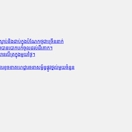
លាប់​និង​ជាប់ក្នុងបំណែកថ្មជាច្រើននាក់
លាមួយបានបោកបក់ចូលដល់ដីគោក។
លីត្រក្នុងមួយថ្ងៃ។
ូចខាត​ហេដ្ឋារចនាសម្ព័ន្ធ​ផ្លូវថ្នល់​មួយ​ចំនួន