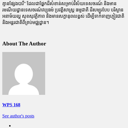
គ្មានផ្សែងបារី” ដែលជាផ្នែកដ៏សំខាន់សម្រាប់វិស័យទេសចរណ៍ និងមាន
រមណីយដ្ឋានទេសចរណ៍វប្បធម៌ ប្រវត្តិសាស្ត្រ ធម្មជាតិ ដ៏សម្បូរបែប បរិស្ថាន
អនាម័យល្អ សុខសុវត្ថិភាព និងមានសក្តានុពលខ្ពស់ ដើម្បីទាក់ទាញភ្ញៀវជាតិ
និងអន្តរជាតិពីគ្រប់មជ្ឈដ្ឋាន។
About The Author
WPS 168
See author's posts