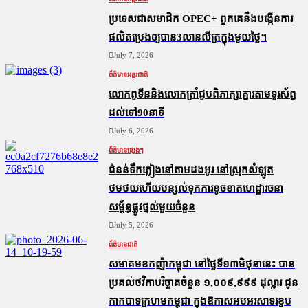
ប្រទេសជាសមាជិក OPEC+​ ពួកគេនឹងបង្កើនការ
ផលិតប្រេងឲ្យបាន3លានលីត្រក្នុងមួយថ្ងៃ។
July 7, 2026
ព័ត៌មានអន្តរជាតិ
លោកពូទីននិងលោកត្រាំជូបពិភាក្សាគ្នារតាមទូរស័ព្ធ
ដល់ទៅ90នាទី
July 6, 2026
ព័ត៌មានផ្សេងៗ
ជំនន់​ទឹកភ្លៀង​នៅ​តាម​ដងអូរ​ នៅ​ស្រុក​សំឡូត​
ថមថយ​ហើយ​បន្សល់​ទុក​ការ​ខូចខាត​ហេដ្ឋារចនា
សម្ព័ន្ធ​ផ្លូវថ្នល់​មួយ​ចំនួន
July 5, 2026
ព័ត៌មានជាតិ
សមាគមឧកញ៉ាកម្ពុជា នៅថ្ងៃទី១៣មិថុនានេះ បាន
ប្រគល់ថវិកាបរិច្ចាគចំនួន ១,០០៩,៩៩៩ ដុល្លារ ជូន
កាកបាទក្រហមកម្ពុជា ក្នុងឱកាសអបអរសាទរខួប