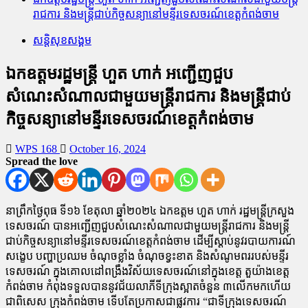
រាជការ និងមន្ត្រីជាប់កិច្ចសន្យានៅមន្ទីរទេសចរណ៍ខេត្តកំពង់ចាម
សន្តិសុខសង្គម
ឯកឧត្តមរដ្ឋមន្ត្រី ហួត ហាក់ អញ្ជើញជួប
សំណេះសំណាលជាមួយមន្រ្តីរាជការ និងមន្ត្រីជាប់
កិច្ចសន្យានៅមន្ទីរទេសចរណ៍ខេត្តកំពង់ចាម
WPS 168
October 16, 2024
Spread the love
នាព្រឹកថ្ងៃពុធ ទី១៦ ខែតុលា ឆ្នាំ២០២៤ ឯកឧត្តម ហួត ហាក់ រដ្ឋមន្ត្រីក្រសួង
ទេសចរណ៍ បានអញ្ជើញជួបសំណេះសំណាលជាមួយមន្រ្តីរាជការ និងមន្ត្រី
ជាប់កិច្ចសន្យានៅមន្ទីរទេសចរណ៍ខេត្តកំពង់ចាម ដើម្បីស្តាប់នូវរបាយការណ៍
សង្ខេប បញ្ហាប្រឈម ចំណុចខ្លាំង ចំណុចខ្វះខាត និងសំណូមពររបស់មន្ទីរ
ទេសចរណ៍ ក្នុងគោលដៅពង្រឹងវិស័យទេសចរណ៍នៅក្នុងខេត្ត តួយ៉ាងខេត្ត
កំពង់ចាម កំពុងទទួលបាននូវជ័យលាភីទីក្រុងស្អាតចំនួន ៣លើកមកហើយ
ជាពិសេស ក្រុងកំពង់ចាម ទើបតែប្រកាសជាផ្លូវការ “ជាទីក្រុងទេសចរណ៍