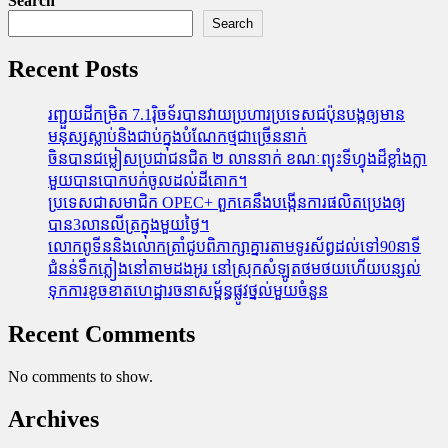
Search
Search
Recent Posts
រញ្ជួយដីកម្រិត​ 7.1រ៉ិចទ័របានវាយប្រហារប្រទេសជប៉ុនបង្កឲ្យមាន
មនុស្សស្លាប់​និង​ជាប់ក្នុងបំណែកថ្មជាច្រើននាក់
ចិនបានជម្លៀសប្រជាជនជិត ២ លាននាក់ ខណៈព្យុះទីហ្វុងដ៏ខ្លាំងក្លា
មួយបានបោកបក់ចូលដល់ដីគោក។
ប្រទេសជាសមាជិក OPEC+​ ពួកគេនឹងបង្កើនការផលិតប្រេងឲ្យ
បាន3លានលីត្រក្នុងមួយថ្ងៃ។
លោកពូទីននិងលោកត្រាំជូបពិភាក្សាគ្នារតាមទូរស័ព្ធដល់ទៅ90នាទី
ជំនន់​ទឹកភ្លៀង​នៅ​តាម​ដងអូរ​ នៅ​ស្រុក​សំឡូត​ថមថយ​ហើយ​បន្សល់​
ទុក​ការ​ខូចខាត​ហេដ្ឋារចនាសម្ព័ន្ធ​ផ្លូវថ្នល់​មួយ​ចំនួន
Recent Comments
No comments to show.
Archives