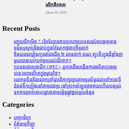
លើកទី១៦៣
June 14, 2026
Recent Posts
រញ្ជួយដីកម្រិត​ 7.1រ៉ិចទ័របានវាយប្រហារប្រទេសជប៉ុនបង្កឲ្យមាន
មនុស្សស្លាប់​និង​ជាប់ក្នុងបំណែកថ្មជាច្រើននាក់
ចិនបានជម្លៀសប្រជាជនជិត ២ លាននាក់ ខណៈព្យុះទីហ្វុងដ៏ខ្លាំងក្លា
មួយបានបោកបក់ចូលដល់ដីគោក។
ប្រទេសជាសមាជិក OPEC+​ ពួកគេនឹងបង្កើនការផលិតប្រេងឲ្យ
បាន3លានលីត្រក្នុងមួយថ្ងៃ។
លោកពូទីននិងលោកត្រាំជូបពិភាក្សាគ្នារតាមទូរស័ព្ធដល់ទៅ90នាទី
ជំនន់​ទឹកភ្លៀង​នៅ​តាម​ដងអូរ​ នៅ​ស្រុក​សំឡូត​ថមថយ​ហើយ​បន្សល់​
ទុក​ការ​ខូចខាត​ហេដ្ឋារចនាសម្ព័ន្ធ​ផ្លូវថ្នល់​មួយ​ចំនួន
Categories
បច្ចេកវិទ្យា
ព័ត៌មានកីឡា