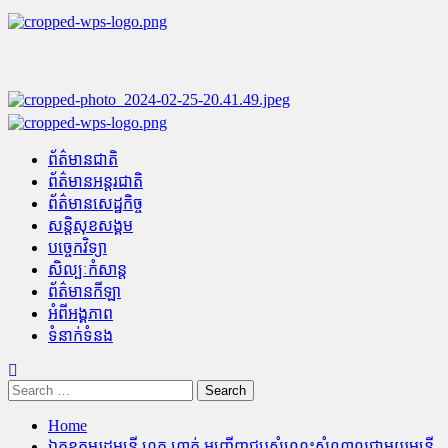
Skip
to
content
Primary
Menu
ព័ត៌មានជាតិ
ព័ត៌មានអន្តរជាតិ
ព័ត៌មានសេដ្ឋកិច្ច
សន្តិសុខសង្គម
បច្ចេកវិទ្យា
សិល្បៈកំសាន្ត
ព័ត៌មានកីឡា
អំពីអង្គភាព
ទំនាក់ទំនង
Search
for:
Home
ឯកឧត្តមរដ្ឋមន្ត្រី ហួត ហាក់ អញ្ជើញជួបសំណេះសំណាលជាមួយមន្រ្តី