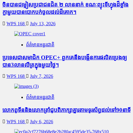
ចិនបានជម្លៀសប្រជាជនជិត ២ លាននាក់ ខណៈព្យុះទីហ្វុងដ៏ខ្លាំង
ក្លាមួយបានបោកបក់ចូលដល់ដីគោក។
WPS 168
July 13, 2026
ព័ត៌មានអន្តរជាតិ
ប្រទេសជាសមាជិក OPEC+​ ពួកគេនឹងបង្កើនការផលិតប្រេងឲ្យ
បាន3លានលីត្រក្នុងមួយថ្ងៃ។
WPS 168
July 7, 2026
ព័ត៌មានអន្តរជាតិ
លោកពូទីននិងលោកត្រាំជូបពិភាក្សាគ្នារតាមទូរស័ព្ធដល់ទៅ90នាទី
WPS 168
July 6, 2026