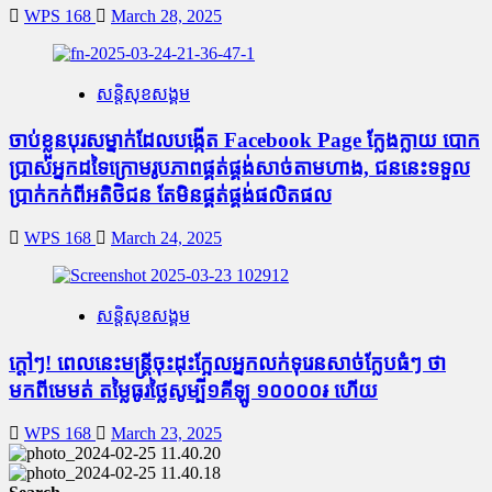
WPS 168
March 28, 2025
សន្តិសុខសង្គម
ចាប់ខ្លួនបុរសម្នាក់ដែលបង្កើត Facebook Page ក្លែងក្លាយ បោក
ប្រាស់អ្នកដទៃក្រោមរូបភាពផ្គត់ផ្គង់សាច់តាមហាង, ជននេះទទួល
ប្រាក់កក់ពីអតិថិជន តែមិនផ្គត់ផ្គង់ផលិតផល
WPS 168
March 24, 2025
សន្តិសុខសង្គម
ក្តៅៗ! ពេលនេះមន្រ្តីចុះដុះក្អែលអ្នកលក់ទុរេនសាច់ក្លែបធំៗ ថា
មកពីមេមត់ តម្លៃធូរថ្លៃសូម្បី១គីឡូ ១០០០០៛ ហើយ
WPS 168
March 23, 2025