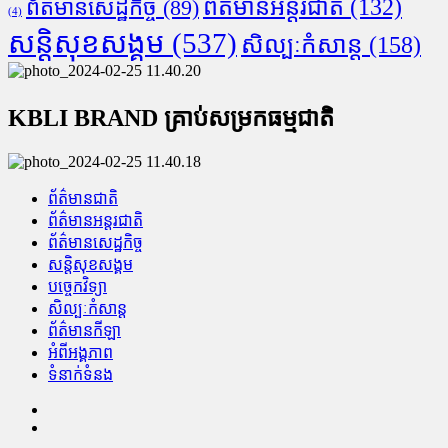
ព័ត៌មានអន្តរជាតិ
(132)
ព័ត៌មានសេដ្ឋកិច្ច
(89)
(4)
សន្តិសុខសង្គម
(537)
សិល្បៈកំសាន្ត
(158)
KBLI BRAND គ្រាប់សម្រកធម្មជាតិ
ព័ត៌មានជាតិ
ព័ត៌មានអន្តរជាតិ
ព័ត៌មានសេដ្ឋកិច្ច
សន្តិសុខសង្គម
បច្ចេកវិទ្យា
សិល្បៈកំសាន្ត
ព័ត៌មានកីឡា
អំពីអង្គភាព
ទំនាក់ទំនង
Facebook
Youtube