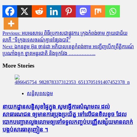
Post
Previous:
អបអរសាទរ ពិធីប្រកាសជាផ្លូវការ ក្រុងកំពង់ចាម ក្លាយជាជ័យ
លាភី “ទីក្រុងទេសចរណ៍គ្មានផ្សែងបារី”
navigation
Next:
ឯកឧត្តម អ៊ុន ចាន់ដា អភិបាលខេត្តកំពង់ចាម អញ្ជើញបើកព្រឹត្តិការណ៍
ប្រណាំងទូក ខ្នាតអន្តរជាតិ និងទូកវែង ……………..
More Stories
សន្តិសុខសង្គម
នាយកដ្ឋានសន្តិសុខផ្ទៃក្នុង សូមធ្វើការសំណូមពរ ដល់
សាធារណជន ឲ្យមានការប្រុងប្រយ័ត្ន ទៅលើជនខិលខូច ដែល
បោកបញ្ឆោតលួងលោមឲ្យទៅទទួលកញ្ចប់បញ្ញើសង្ស័យមានលាក់
បង្កប់សារធាតុញៀន ។