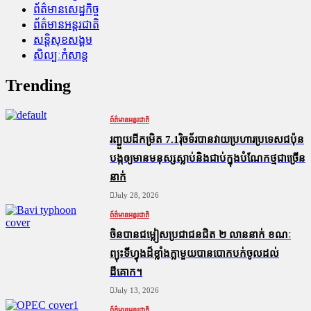
ព័ត៌មានសេដ្ឋកិច្ច
ព័ត៌មានអន្តរជាតិ
សន្តិសុខសង្គម
សិល្បៈកំសាន្ត
Trending
ព័ត៌មានអន្តរជាតិ
រញ្ជួយដីកម្រិត​ 7.1រ៉ិចទ័របានវាយប្រហារប្រទេសជប៉ុន
បង្កឲ្យមានមនុស្សស្លាប់​និង​ជាប់ក្នុងបំណែកថ្មជាច្រើន
នាក់
July 28, 2026
ព័ត៌មានអន្តរជាតិ
ចិនបានជម្លៀសប្រជាជនជិត ២ លាននាក់ ខណៈ
ព្យុះទីហ្វុងដ៏ខ្លាំងក្លាមួយបានបោកបក់ចូលដល់
ដីគោក។
July 13, 2026
ព័ត៌មានអន្តរជាតិ