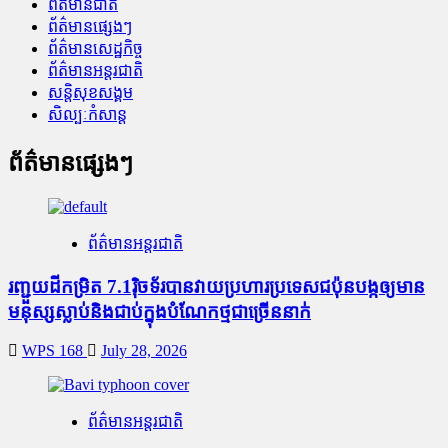
ព័ត៌មានជាតិ
ព័ត៌មានផ្សេងៗ
ព័ត៌មានសេដ្ឋកិច្ច
ព័ត៌មានអន្តរជាតិ
សន្តិសុខសង្គម
សិល្បៈកំសាន្ត
ព័ត៌មានផ្សេងៗ
ព័ត៌មានអន្តរជាតិ
រញ្ជួយដីកម្រិត​ 7.1រ៉ិចទ័របានវាយប្រហារប្រទេសជប៉ុនបង្កឲ្យមាន
មនុស្សស្លាប់​និង​ជាប់ក្នុងបំណែកថ្មជាច្រើននាក់
WPS 168
July 28, 2026
ព័ត៌មានអន្តរជាតិ