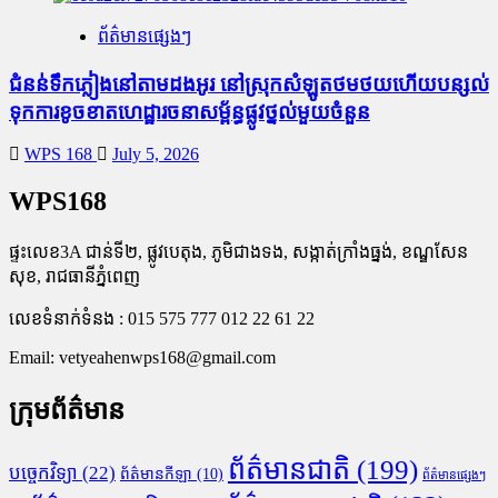
ព័ត៌មានផ្សេងៗ
ជំនន់​ទឹកភ្លៀង​នៅ​តាម​ដងអូរ​ នៅ​ស្រុក​សំឡូត​ថមថយ​ហើយ​បន្សល់​
ទុក​ការ​ខូចខាត​ហេដ្ឋារចនាសម្ព័ន្ធ​ផ្លូវថ្នល់​មួយ​ចំនួន
WPS 168
July 5, 2026
WPS168
ផ្ទះលេខ3A ជាន់ទី២, ផ្លូវបេតុង, ភូមិជាងទង, សង្កាត់ក្រាំងធ្នង់, ខណ្ឌសែន
សុខ, រាជធានីភ្នំពេញ
លេខទំនាក់ទំនង : 015 575 777 012 22 61 22
Email:
vetyeahenwps168@gmail.com
ក្រុមព័ត៌មាន
ព័ត៌មានជាតិ
(199)
បច្ចេកវិទ្យា
(22)
ព័ត៌មានកីឡា
(10)
ព័ត៌មានផ្សេងៗ