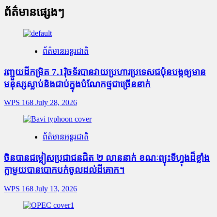
ព័ត៌មានផ្សេងៗ
ព័ត៌មានអន្តរជាតិ
រញ្ជួយដីកម្រិត​ 7.1រ៉ិចទ័របានវាយប្រហារប្រទេសជប៉ុនបង្កឲ្យមាន
មនុស្សស្លាប់​និង​ជាប់ក្នុងបំណែកថ្មជាច្រើននាក់
WPS 168
July 28, 2026
ព័ត៌មានអន្តរជាតិ
ចិនបានជម្លៀសប្រជាជនជិត ២ លាននាក់ ខណៈព្យុះទីហ្វុងដ៏ខ្លាំង
ក្លាមួយបានបោកបក់ចូលដល់ដីគោក។
WPS 168
July 13, 2026