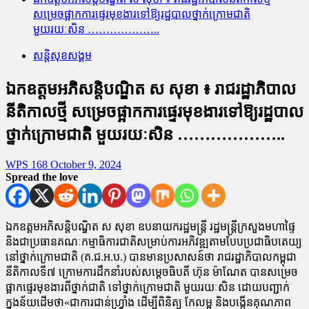
សម្រេចផ្អាកការផ្ទេរមុខងារទៅឱ្យរដ្ឋបាលថ្នាក់ក្រោមជាតិ
មួយរយៈសិន ………………..
សន្តិសុខសង្គម
ឯកឧត្តមអភិសន្តិបណ្ឌិត ស សុខា ៖ រាជរដ្ឋាភិបាល
នីតិកាលថ្មី សម្រេចផ្អាកការផ្ទេរមុខងារទៅឱ្យរដ្ឋបាល
ថ្នាក់ក្រោមជាតិ មួយរយៈសិន ………………..
WPS 168
October 9, 2024
Spread the love
ឯកឧត្តមអភិសន្តិបណ្ឌិត ស សុខា ឧបនាយករដ្ឋមន្រ្តី រដ្ឋមន្រ្តីក្រសួងមហាផ្ទៃ
និងជាប្រធានគណៈកម្មាធិការជាតិសម្រាប់ការអភិវឌ្ឍតាមបែបប្រជាធិបតេយ្យ
នៅថ្នាក់ក្រោមជាតិ (គ.ជ.អ.ប.) បានមានប្រសាសន៍ថា រាជរដ្ឋាភិបាលកម្ពុជា
នីតិកាលទី៧ ក្រោមការដឹកនាំរបស់សម្ដេចធិបតី ហ៊ុន ម៉ាណែត បានសម្រេច
ផ្អាកផ្ទេរមុខងារពីថ្នាក់ជាតិ ទៅថ្នាក់ក្រោមជាតិ មួយរយៈសិន ដោយបញ្ជាក់
ក្នុងន័យដើមថា«ជាការជាន់ហ្វ្រាំង ដើម្បីពិនិត្យ កែលម្អ និងបង្កើនគុណភាព