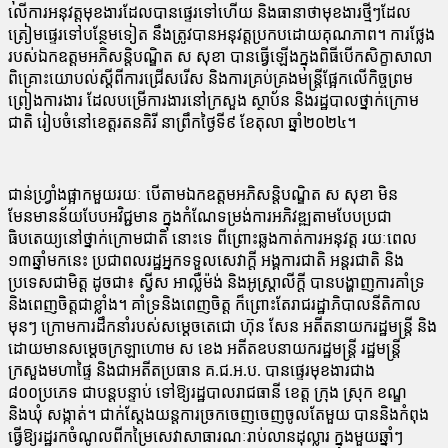
លើការអនុវត្តមុខងារដែលបានផ្ទេរទៅហើយ និងធានាថាមុខងារថ្មីៗដែល
ត្រៀមផ្ទេរទៅបន្ថែមទៀត នឹងត្រូវបានអនុវត្តប្រកបដោយគុណភាព។ ការថ្លែង
របស់ឯកឧត្តមអភិសន្តិបណ្ឌិត ស សុខា បានធ្វើឡើងក្នុងពិធីបើកសិក្ខាសាលា
ពិគ្រោះយោបល់ស្ដីពីការជ្រើសរើស និងការគ្រប់គ្រងមន្រ្តីផ្អែកលើកិច្ចព្រម
ព្រៀងការងារ ដែលបម្រើការងារនៅក្រសួង ស្ថាប័ន និងរដ្ឋបាលថ្នាក់ក្រោម
ជាតិ រៀបចំនៅខេត្តរតនគិរី នាព្រឹកថ្ងៃទី៩ ខែតុលា ឆ្នាំ២០២៤។
ជាន់ហ្រ្វាំងផ្អាកមួយរយៈ បើតាមឯកឧត្តមអភិសន្តិបណ្ឌិត ស សុខា មិន
មែនមានន័យបែបអវិជ្ជមាន ក្នុងកំណែទម្រង់ការអភិវឌ្ឍតាមបែបប្រជា
ធិបតេយ្យនៅថ្នាក់ក្រោមជាតិ នោះទេ ពីព្រោះឆ្លងកាត់ការអនុវត្ត រយៈពេល
១៣ឆ្នាំមកនេះ ប្រជាពលរដ្ឋអ្នកទទួលសេវាក្ដី អង្គការជាតិ អន្តរជាតិ និង
ប្រទេសជាមិត្ត ដូចជា៖ ស្វីស អាល្លឺម៉ង់ និងអូស្ត្រាលីក្ដី បានបង្ហាញការគាំទ្រ
និងពេញចិត្តជាខ្លាំង។ គាំទ្រនិងពេញចិត្ត ក៏ព្រោះតែរាជរដ្ឋាភិបាលនីតិកាល
មុនៗ ក្រោមការដឹកនាំរបស់សម្ដេចតេជោ ហ៊ុន សែន អតីតនាយករដ្ឋមន្រ្តី និង
ដោយមានសម្ដេចក្រឡាហោម ស ខេង អតីតឧបនាយករដ្ឋមន្រ្តី រដ្ឋមន្រ្តី
ក្រសួងមហាផ្ទៃ និងជាអតីតប្រធាន គ.ជ.អ.ប. បានផ្ទេរមុខងារជាង
៨០០ប្រភេទ ជាបន្តបន្ទាប់ ទៅឱ្យរដ្ឋបាលរាជធានី ខេត្ត ក្រុង ស្រុក ខណ្ឌ
និងឃុំ សង្កាត់។ ជាក់ស្ដែងយន្តការច្រកចេញចេញចូលតែមួយ បាននិងកំពុង
ធ្វើឱ្យរដ្ឋរកចំណូលពីកម្រៃសេវាសាធារណៈរាប់លានដុល្លារ ក្នុងមួយឆ្នាំៗ