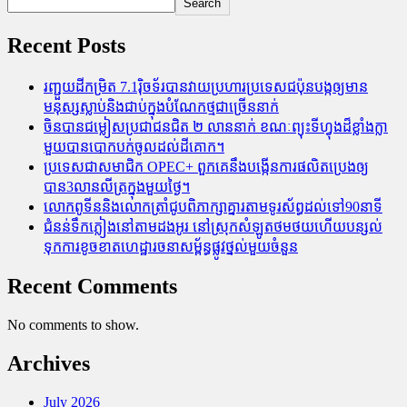
Search
Recent Posts
រញ្ជួយដីកម្រិត​ 7.1រ៉ិចទ័របានវាយប្រហារប្រទេសជប៉ុនបង្កឲ្យមាន
មនុស្សស្លាប់​និង​ជាប់ក្នុងបំណែកថ្មជាច្រើននាក់
ចិនបានជម្លៀសប្រជាជនជិត ២ លាននាក់ ខណៈព្យុះទីហ្វុងដ៏ខ្លាំងក្លា
មួយបានបោកបក់ចូលដល់ដីគោក។
ប្រទេសជាសមាជិក OPEC+​ ពួកគេនឹងបង្កើនការផលិតប្រេងឲ្យ
បាន3លានលីត្រក្នុងមួយថ្ងៃ។
លោកពូទីននិងលោកត្រាំជូបពិភាក្សាគ្នារតាមទូរស័ព្ធដល់ទៅ90នាទី
ជំនន់​ទឹកភ្លៀង​នៅ​តាម​ដងអូរ​ នៅ​ស្រុក​សំឡូត​ថមថយ​ហើយ​បន្សល់​
ទុក​ការ​ខូចខាត​ហេដ្ឋារចនាសម្ព័ន្ធ​ផ្លូវថ្នល់​មួយ​ចំនួន
Recent Comments
No comments to show.
Archives
July 2026