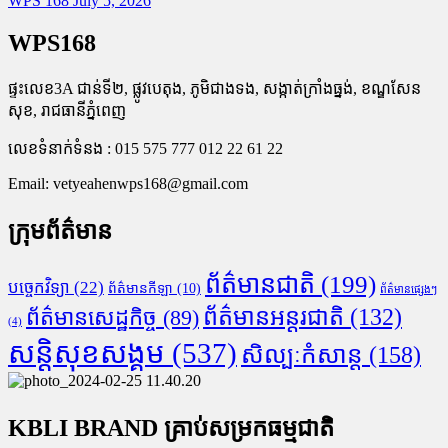
WPS 168
July 5, 2026
WPS168
ផ្ទះលេខ3A ជាន់ទី២, ផ្លូវបេតុង, ភូមិជាងទង, សង្កាត់ក្រាំងធ្នង់, ខណ្ឌសែន
សុខ, រាជធានីភ្នំពេញ
លេខទំនាក់ទំនង : 015 575 777 012 22 61 22
Email:
vetyeahenwps168@gmail.com
ក្រុមព័ត៌មាន
ព័ត៌មានជាតិ
(199)
បច្ចេកវិទ្យា
(22)
ព័ត៌មានកីឡា
(10)
ព័ត៌មានផ្សេងៗ
ព័ត៌មានអន្តរជាតិ
(132)
ព័ត៌មានសេដ្ឋកិច្ច
(89)
(4)
សន្តិសុខសង្គម
(537)
សិល្បៈកំសាន្ត
(158)
KBLI BRAND គ្រាប់សម្រកធម្មជាតិ