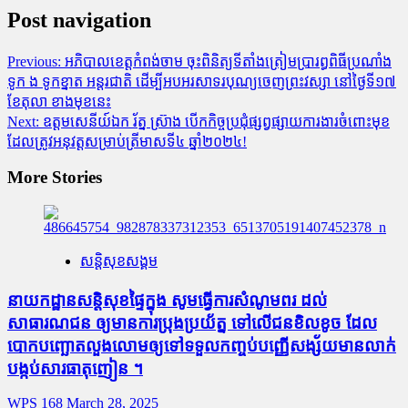
Post navigation
Previous:
អភិបាលខេត្តកំពង់ចាម ចុះពិនិត្យទីតាំងត្រៀមប្រារព្ធពិធីប្រណាំង
ទូក ង ទូកខ្នាត អន្តរជាតិ ដេីម្បី​អបអរសាទរ​បុណ្យចេញព្រះវស្សា​ នៅថ្ងៃទី១៧
ខែតុលា​ ខាងមុខនេះ
Next:
ឧត្តមសេនីយ៍ឯក រ័ត្ន ស្រ៊ាង បើកកិច្ចប្រជុំផ្សព្វផ្សាយការងារចំពោះមុខ
ដែលត្រូវអនុវត្តសម្រាប់ត្រីមាសទី៤ ឆ្នាំ២០២៤!
More Stories
សន្តិសុខសង្គម
នាយកដ្ឋានសន្តិសុខផ្ទៃក្នុង សូមធ្វើការសំណូមពរ ដល់
សាធារណជន ឲ្យមានការប្រុងប្រយ័ត្ន ទៅលើជនខិលខូច ដែល
បោកបញ្ឆោតលួងលោមឲ្យទៅទទួលកញ្ចប់បញ្ញើសង្ស័យមានលាក់
បង្កប់សារធាតុញៀន ។
WPS 168
March 28, 2025