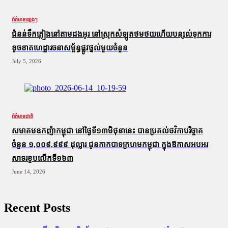
ព័ត៌មានផ្សេងៗ
ជំនន់​ទឹកភ្លៀង​នៅ​តាម​ដងអូរ​ នៅ​ស្រុក​សំឡូត​ថមថយ​ហើយ​បន្សល់​ទុក​ការ​
ខូចខាត​ហេដ្ឋារចនាសម្ព័ន្ធ​ផ្លូវថ្នល់​មួយ​ចំនួន
July 5, 2026
ព័ត៌មានជាតិ
សមាគមឧកញ៉ាកម្ពុជា នៅថ្ងៃទី១៣មិថុនានេះ បានប្រគល់ថវិកាបរិច្ចាគ
ចំនួន ១,០០៩,៩៩៩ ដុល្លារ ជូនកាកបាទក្រហមកម្ពុជា ក្នុងឱកាសអបអរ
សាទរខួបលើកទី១៦៣
June 14, 2026
Recent Posts