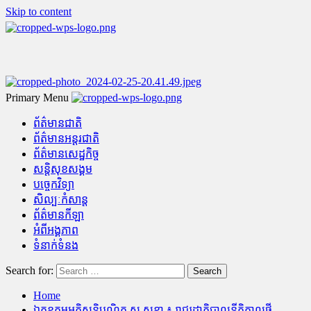
Skip to content
Primary Menu
ព័ត៌មានជាតិ
ព័ត៌មានអន្តរជាតិ
ព័ត៌មានសេដ្ឋកិច្ច
សន្តិសុខសង្គម
បច្ចេកវិទ្យា
សិល្បៈកំសាន្ត
ព័ត៌មានកីឡា
អំពីអង្គភាព
ទំនាក់ទំនង
Search for:
Home
ឯកឧត្តមអភិសន្តិបណ្ឌិត ស សុខា ៖ រាជរដ្ឋាភិបាលនីតិកាលថ្មី