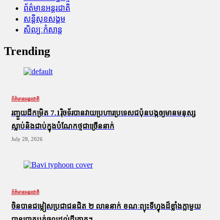
ព័ត៌មានអន្តរជាតិ
សន្តិសុខសង្គម
សិល្បៈកំសាន្ត
Trending
ព័ត៌មានអន្តរជាតិ
រញ្ជួយដីកម្រិត​ 7.1រ៉ិចទ័របានវាយប្រហារប្រទេសជប៉ុនបង្កឲ្យមានមនុស្ស
ស្លាប់​និង​ជាប់ក្នុងបំណែកថ្មជាច្រើននាក់
July 28, 2026
ព័ត៌មានអន្តរជាតិ
ចិនបានជម្លៀសប្រជាជនជិត ២ លាននាក់ ខណៈព្យុះទីហ្វុងដ៏ខ្លាំងក្លាមួយ
បានបោកបក់ចូលដល់ដីគោក។