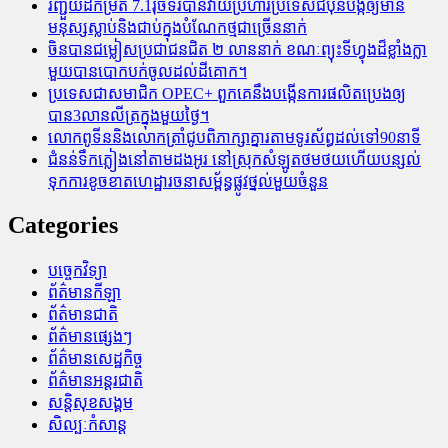
រញ្ជួយដីកម្រិត​ 7.1រ៉ិចទ័របានវាយប្រហារប្រទេសជប៉ុនបង្កឲ្យមាន
មនុស្សស្លាប់​និង​ជាប់ក្នុងបំណែកថ្មជាច្រើននាក់
ចិនបានជម្លៀសប្រជាជនជិត ២ លាននាក់ ខណៈព្យុះទីហ្វុងដ៏ខ្លាំងក្លា
មួយបានបោកបក់ចូលដល់ដីគោក។
ប្រទេសជាសមាជិក OPEC+​ ពួកគេនឹងបង្កើនការផលិតប្រេងឲ្យ
បាន3លានលីត្រក្នុងមួយថ្ងៃ។
លោកពូទីននិងលោកត្រាំជូបពិភាក្សាគ្នារតាមទូរស័ព្ធដល់ទៅ90នាទី
ជំនន់​ទឹកភ្លៀង​នៅ​តាម​ដងអូរ​ នៅ​ស្រុក​សំឡូត​ថមថយ​ហើយ​បន្សល់​
ទុក​ការ​ខូចខាត​ហេដ្ឋារចនាសម្ព័ន្ធ​ផ្លូវថ្នល់​មួយ​ចំនួន
Categories
បច្ចេកវិទ្យា
ព័ត៌មានកីឡា
ព័ត៌មានជាតិ
ព័ត៌មានផ្សេងៗ
ព័ត៌មានសេដ្ឋកិច្ច
ព័ត៌មានអន្តរជាតិ
សន្តិសុខសង្គម
សិល្បៈកំសាន្ត