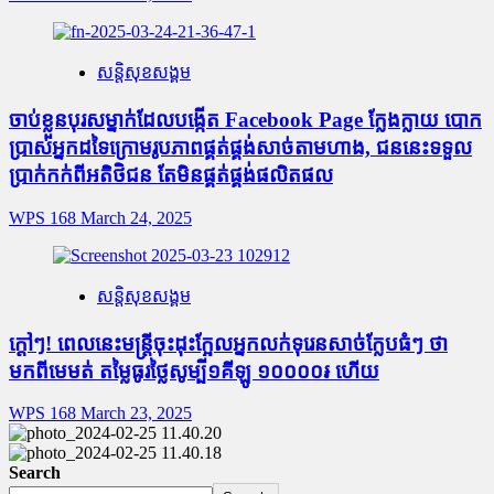
សន្តិសុខសង្គម
ចាប់ខ្លួនបុរសម្នាក់ដែលបង្កើត Facebook Page ក្លែងក្លាយ បោក
ប្រាស់អ្នកដទៃក្រោមរូបភាពផ្គត់ផ្គង់សាច់តាមហាង, ជននេះទទួល
ប្រាក់កក់ពីអតិថិជន តែមិនផ្គត់ផ្គង់ផលិតផល
WPS 168
March 24, 2025
សន្តិសុខសង្គម
ក្តៅៗ! ពេលនេះមន្រ្តីចុះដុះក្អែលអ្នកលក់ទុរេនសាច់ក្លែបធំៗ ថា
មកពីមេមត់ តម្លៃធូរថ្លៃសូម្បី១គីឡូ ១០០០០៛ ហើយ
WPS 168
March 23, 2025
Search