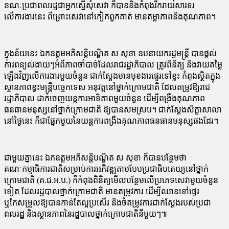
ខណៈប្រជាពលរដ្ឋជាអ្នកស្នើសុំសេវា ក៏បាននិងកំពុងរីករាយសារទរ
លើការងារនេះ ពីព្រោះសេវានៅកៀកពួកគាត់ មានតម្លាភាពនិងគុណភាព។
ក្នុងន័យនេះ ឯកឧត្តមអភិសន្តិបណ្ឌិត ស សុខា ឧបនាយករដ្ឋមន្រ្តី បានផ្ដល់
ការពន្យល់ងាយៗអំពីភាពចាំបាច់ដែលរាជរដ្ឋាភិបាល ត្រូវពិនិត្យ និងវាយតម្លៃ
ឡើងវិញលើការងារមួយចំនួន ជាក់ស្ដែងមានមុខងារផ្ទេរទៅខ្លះ កំពុងស្ថិតក្នុង
ស្ថានភាពខ្វះមន្រ្តីបច្ចេកទេស អនុវត្តនៅថ្នាក់ក្រោមជាតិ ដែលតម្រូវឱ្យរាជ
រដ្ឋាភិបាល ដាក់ចេញយន្តការអាទិភាពមួយចំនួន ដើម្បីពង្រឹងគុណភាព
ធនធានមនុស្សនៅថ្នាក់ក្រោមជាតិ ឱ្យបានសមស្រប។ ជាក់ស្ដែងសិក្ខាសាលា
នៅថ្ងៃនេះ ក៏ជាផ្នែកមួយនៃយន្តការពង្រឹងគុណភាពធនធានមនុស្សផងដែរ។
ជាមួយគ្នានេះ ឯកឧត្តមអភិសន្តិបណ្ឌិត ស សុខា ក៏បានបន្ថែមថា
គណៈកម្មាធិការជាតិសម្រាប់ការអភិវឌ្ឍតាមបែបប្រជាធិបតេយ្យនៅថ្នាក់
ក្រោមជាតិ (គ.ជ.អ.ប.) ក៏កំពុងពិនិត្យមើលបន្ថែមលើប្រភេទសេវាមួយចំនួន
ទៀត ដែលរដ្ឋបាលថ្នាក់ក្រោមជាតិ មានតម្រូវការ ដើម្បីឈានទៅផ្ទេរ
ឬកែសម្រួលឱ្យបានកាន់តែល្អប្រសើរ និងចំតម្រូវការជាក់ស្ដែងរបស់ប្រជា
ពលរដ្ឋ និងស្ថានភាពនៃរដ្ឋបាលថ្នាក់ក្រោមជាតិនីមួយៗ៕