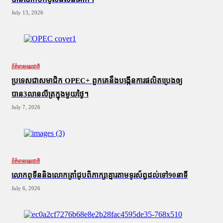
July 13, 2026
ព័ត៌មានអន្តរជាតិ
ប្រទេសជាសមាជិក OPEC+​ ពួកគេនឹងបង្កើនការផលិតប្រេងឲ្យ
បាន3លានលីត្រក្នុងមួយថ្ងៃ។
July 7, 2026
ព័ត៌មានអន្តរជាតិ
លោកពូទីននិងលោកត្រាំជូបពិភាក្សាគ្នារតាមទូរស័ព្ធដល់ទៅ90នាទី
July 6, 2026