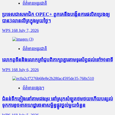
ព័ត៌មានអន្តរជាតិ
ប្រទេសជាសមាជិក OPEC+​ ពួកគេនឹងបង្កើនការផលិតប្រេងឲ្យ
បាន3លានលីត្រក្នុងមួយថ្ងៃ។
WPS 168
July 7, 2026
ព័ត៌មានអន្តរជាតិ
លោកពូទីននិងលោកត្រាំជូបពិភាក្សាគ្នារតាមទូរស័ព្ធដល់ទៅ90នាទី
WPS 168
July 6, 2026
ព័ត៌មានផ្សេងៗ
ជំនន់​ទឹកភ្លៀង​នៅ​តាម​ដងអូរ​ នៅ​ស្រុក​សំឡូត​ថមថយ​ហើយ​បន្សល់​
ទុក​ការ​ខូចខាត​ហេដ្ឋារចនាសម្ព័ន្ធ​ផ្លូវថ្នល់​មួយ​ចំនួន