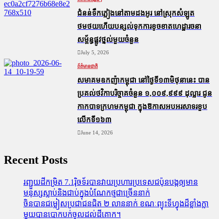
ជំនន់​ទឹកភ្លៀង​នៅ​តាម​ដងអូរ​ នៅ​ស្រុក​សំឡូត​
ថមថយ​ហើយ​បន្សល់​ទុក​ការ​ខូចខាត​ហេដ្ឋារចនា
សម្ព័ន្ធ​ផ្លូវថ្នល់​មួយ​ចំនួន
July 5, 2026
ព័ត៌មានជាតិ
សមាគមឧកញ៉ាកម្ពុជា នៅថ្ងៃទី១៣មិថុនានេះ បាន
ប្រគល់ថវិកាបរិច្ចាគចំនួន ១,០០៩,៩៩៩ ដុល្លារ ជូន
កាកបាទក្រហមកម្ពុជា ក្នុងឱកាសអបអរសាទរខួប
លើកទី១៦៣
June 14, 2026
Recent Posts
រញ្ជួយដីកម្រិត​ 7.1រ៉ិចទ័របានវាយប្រហារប្រទេសជប៉ុនបង្កឲ្យមាន
មនុស្សស្លាប់​និង​ជាប់ក្នុងបំណែកថ្មជាច្រើននាក់
ចិនបានជម្លៀសប្រជាជនជិត ២ លាននាក់ ខណៈព្យុះទីហ្វុងដ៏ខ្លាំងក្លា
មួយបានបោកបក់ចូលដល់ដីគោក។