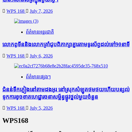
WPS 168
July 7, 2026
ព័ត៌មានអន្តរជាតិ
លោកពូទីននិងលោកត្រាំជូបពិភាក្សាគ្នារតាមទូរស័ព្ធដល់ទៅ90នាទី
WPS 168
July 6, 2026
ព័ត៌មានផ្សេងៗ
ជំនន់​ទឹកភ្លៀង​នៅ​តាម​ដងអូរ​ នៅ​ស្រុក​សំឡូត​ថមថយ​ហើយ​បន្សល់​
ទុក​ការ​ខូចខាត​ហេដ្ឋារចនាសម្ព័ន្ធ​ផ្លូវថ្នល់​មួយ​ចំនួន
WPS 168
July 5, 2026
WPS168