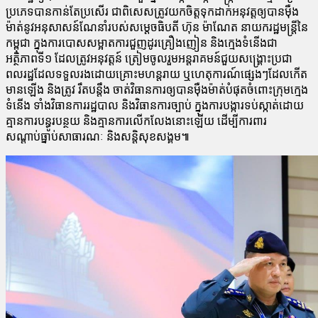
ប្រភេទបានកាន់តែប្រសើរ ជាពិសេសត្រូវយកចិត្តទុកដាក់អនុវត្តឲ្យបានម៉ឺង
ម៉ាត់នូវអនុសាសន៍ណែនាំរបស់សម្តេចធិបតី ហ៊ុន ម៉ាណែត នាយករដ្ឋមន្ត្រីនៃ
កម្ពុជា ក្នុងការបោសសម្អាតការជួញដូរគ្រឿងញៀន និងក្មេងទំនើងជា
អត្ថិភាពទី១ ដែលត្រូវអនុវត្តន៍ ត្រៀមចូលរួមអន្តរាគមន៍ជួយសង្គ្រោះប្រជា
ពលរដ្ឋដែលទទួលរងដោយគ្រោះមហន្តរាយ ឬហេតុការណ៍ផ្សេងៗដែលកើត
មានឡើង និងត្រូវ រឹតបន្តឹង ចាត់វិធានការឲ្យបានម៉ឺងម៉ាត់បំផុតចំពោះក្រុមក្មេង
ទំនើង ទាំងវិធានការរដ្ឋបាល និងវិធានការច្បាប់ ក្នុងការបង្ការទប់ស្កាត់ដោយ
គ្មានការបន្ធូរបន្ថយ និងគ្មានការលើកលែងនោះឡើយ ដើម្បីការពារ
សណ្តាប់ធ្នាប់សាធារណៈ និងសន្តិសុខសង្គម៕