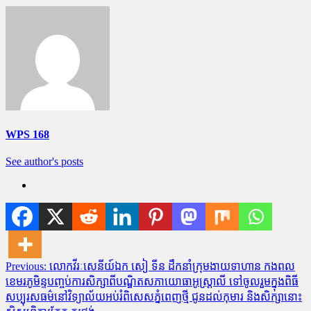
WPS 168
See author's posts
Post
Previous:
លោកវីរៈសេនីយ៍ឯក សៀ ទីន ដឹកនាំក្រុមងាយទាហាន កងពល
ខេមរភូមិន្ទបញ្ចប់ការសិក្សាពីបណ្ឌិតសភាយោធាអូស្ត្រាលី ទៅចូលរួមក្នុងពិធី
navigation
សប្បុរសធម៌នៅវិទ្យាល័យអប់រំពិសេសភ្នំពេញថ្មី ជូនដល់កុមារ និងសិក្សានោះ