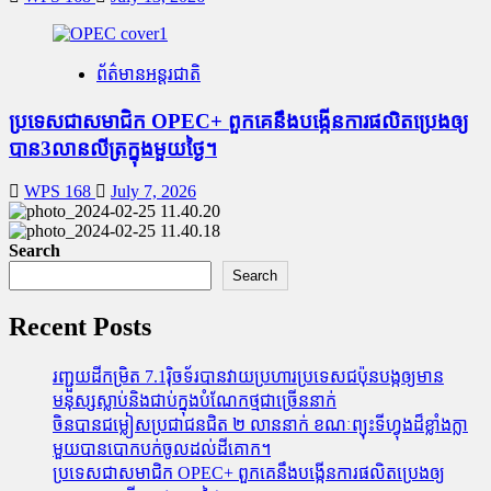
ព័ត៌មានអន្តរជាតិ
ប្រទេសជាសមាជិក OPEC+​ ពួកគេនឹងបង្កើនការផលិតប្រេងឲ្យ
បាន3លានលីត្រក្នុងមួយថ្ងៃ។
WPS 168
July 7, 2026
Search
Search
Recent Posts
រញ្ជួយដីកម្រិត​ 7.1រ៉ិចទ័របានវាយប្រហារប្រទេសជប៉ុនបង្កឲ្យមាន
មនុស្សស្លាប់​និង​ជាប់ក្នុងបំណែកថ្មជាច្រើននាក់
ចិនបានជម្លៀសប្រជាជនជិត ២ លាននាក់ ខណៈព្យុះទីហ្វុងដ៏ខ្លាំងក្លា
មួយបានបោកបក់ចូលដល់ដីគោក។
ប្រទេសជាសមាជិក OPEC+​ ពួកគេនឹងបង្កើនការផលិតប្រេងឲ្យ