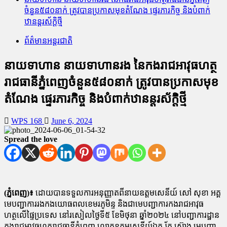
ចំនួន៥៨០នាក់ ត្រូវបានប្រកាសមុខតំណែង ផ្ទេរភារកិច្ច និងបំពាក់
ឋានន្តរស័ក្តិថ្មី
ព័ត៌មានអន្តរជាតិ
នាយទាហាន នាយទាហានរង នៃកងរាជអាវុធហត្ថ
រាជធានីភ្នំពេញចំនួន៥៨០នាក់ ត្រូវបានប្រកាសមុខ
តំណែង ផ្ទេរភារកិច្ច និងបំពាក់ឋានន្តរស័ក្តិថ្មី
WPS 168
June 6, 2024
Spread the love
(ភ្នំពេញ)៖
ដោយបានទទួលការអនុញ្ញាតពីនាយឧត្តមសេនីយ៍ សៅ សុខា អគ្គ
មេបញ្ជាការរងកងយោធពលខេមរភូមិន្ទ និងជាមេបញ្ជាការកងរាជអាវុធ
ហត្ថលើផ្ទៃប្រទេស នៅរសៀលថ្ងៃទី៥ ខែមិថុនា ឆ្នាំ២០២៤ នៅបញ្ជាការដ្ឋាន
កងរាជអាវុធហត្ថរាជធានីភ្នំពេញ លោកឧត្តមសេនីយ៍ឯក រ័ត្ន ស្រ៊ាង មេបញ្ជា