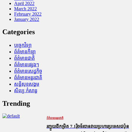
April 2022
March 2022
February 2022
January 2022
Categories
បច្ចេកវិទ្យា
ព័ត៌មានកីឡា
ព័ត៌មានជាតិ
ព័ត៌មានផ្សេងៗ
ព័ត៌មានសេដ្ឋកិច្ច
ព័ត៌មានអន្តរជាតិ
សន្តិសុខសង្គម
សិល្បៈកំសាន្ត
Trending
ព័ត៌មានអន្តរជាតិ
រញ្ជួយដីកម្រិត​ 7.1រ៉ិចទ័របានវាយប្រហារប្រទេសជប៉ុន