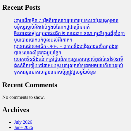
Recent Posts
រញ្ជួយដីកម្រិត​ 7.1រ៉ិចទ័របានវាយប្រហារប្រទេសជប៉ុនបង្កឲ្យមាន
មនុស្សស្លាប់​និង​ជាប់ក្នុងបំណែកថ្មជាច្រើននាក់
ចិនបានជម្លៀសប្រជាជនជិត ២ លាននាក់ ខណៈព្យុះទីហ្វុងដ៏ខ្លាំងក្លា
មួយបានបោកបក់ចូលដល់ដីគោក។
ប្រទេសជាសមាជិក OPEC+​ ពួកគេនឹងបង្កើនការផលិតប្រេងឲ្យ
បាន3លានលីត្រក្នុងមួយថ្ងៃ។
លោកពូទីននិងលោកត្រាំជូបពិភាក្សាគ្នារតាមទូរស័ព្ធដល់ទៅ90នាទី
ជំនន់​ទឹកភ្លៀង​នៅ​តាម​ដងអូរ​ នៅ​ស្រុក​សំឡូត​ថមថយ​ហើយ​បន្សល់​
ទុក​ការ​ខូចខាត​ហេដ្ឋារចនាសម្ព័ន្ធ​ផ្លូវថ្នល់​មួយ​ចំនួន
Recent Comments
No comments to show.
Archives
July 2026
June 2026