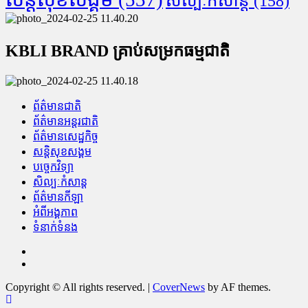
សិល្បៈកំសាន្ត
(158)
KBLI BRAND គ្រាប់សម្រកធម្មជាតិ
ព័ត៌មានជាតិ
ព័ត៌មានអន្តរជាតិ
ព័ត៌មានសេដ្ឋកិច្ច
សន្តិសុខសង្គម
បច្ចេកវិទ្យា
សិល្បៈកំសាន្ត
ព័ត៌មានកីឡា
អំពីអង្គភាព
ទំនាក់ទំនង
Facebook
Youtube
Copyright © All rights reserved.
|
CoverNews
by AF themes.