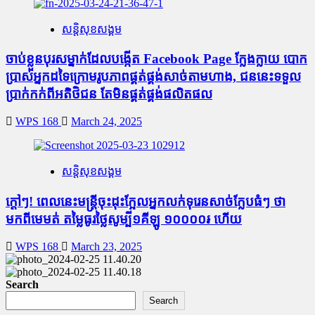
សន្តិសុខសង្គម
ចាប់ខ្លួនបុរសម្នាក់ដែលបង្កើត Facebook Page ក្លែងក្លាយ បោក
ប្រាស់អ្នកដទៃក្រោមរូបភាពផ្គត់ផ្គង់សាច់តាមហាង, ជននេះទទួល
ប្រាក់កក់ពីអតិថិជន តែមិនផ្គត់ផ្គង់ផលិតផល
WPS 168
March 24, 2025
សន្តិសុខសង្គម
ក្តៅៗ! ពេលនេះមន្រ្តីចុះដុះក្អែលអ្នកលក់ទុរេនសាច់ក្លែបធំៗ ថា
មកពីមេមត់ តម្លៃធូរថ្លៃសូម្បី១គីឡូ ១០០០០៛ ហើយ
WPS 168
March 23, 2025
Search
Search