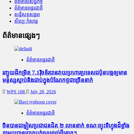
ព័ត៌មានសេដ្ឋកិច្ច
ព័ត៌មានអន្តរជាតិ
សន្តិសុខសង្គម
សិល្បៈកំសាន្ត
ព័ត៌មានផ្សេងៗ
ព័ត៌មានអន្តរជាតិ
រញ្ជួយដីកម្រិត​ 7.1រ៉ិចទ័របានវាយប្រហារប្រទេសជប៉ុនបង្កឲ្យមាន
មនុស្សស្លាប់​និង​ជាប់ក្នុងបំណែកថ្មជាច្រើននាក់
WPS 168
July 28, 2026
ព័ត៌មានអន្តរជាតិ
ចិនបានជម្លៀសប្រជាជនជិត ២ លាននាក់ ខណៈព្យុះទីហ្វុងដ៏ខ្លាំង
ក្លាមួយបានបោកបក់ចូលដល់ដីគោក។