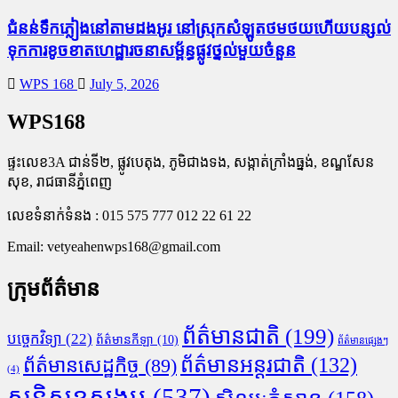
ជំនន់​ទឹកភ្លៀង​នៅ​តាម​ដងអូរ​ នៅ​ស្រុក​សំឡូត​ថមថយ​ហើយ​បន្សល់​
ទុក​ការ​ខូចខាត​ហេដ្ឋារចនាសម្ព័ន្ធ​ផ្លូវថ្នល់​មួយ​ចំនួន
WPS 168
July 5, 2026
WPS168
ផ្ទះលេខ3A ជាន់ទី២, ផ្លូវបេតុង, ភូមិជាងទង, សង្កាត់ក្រាំងធ្នង់, ខណ្ឌសែន
សុខ, រាជធានីភ្នំពេញ
លេខទំនាក់ទំនង : 015 575 777 012 22 61 22
Email:
vetyeahenwps168@gmail.com
ក្រុមព័ត៌មាន
ព័ត៌មានជាតិ
(199)
បច្ចេកវិទ្យា
(22)
ព័ត៌មានកីឡា
(10)
ព័ត៌មានផ្សេងៗ
ព័ត៌មានអន្តរជាតិ
(132)
ព័ត៌មានសេដ្ឋកិច្ច
(89)
(4)
សន្តិសុខសង្គម
(537)