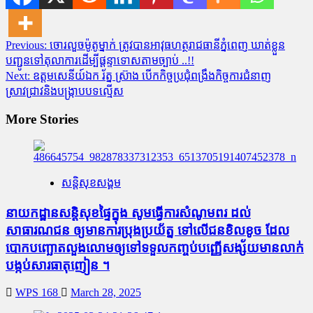
Post
Previous:
ចោរលួចម៉ូតូម្នាក់ ត្រូវបានអាវុធហត្ថរាជធានីភ្នំពេញ ឃាត់ខ្លួន
បញ្ជូនទៅតុលាការដើម្បីផ្តន្ទាទោសតាមច្បាប់ ..!!
navigation
Next:
ឧត្តមសេនីយ៍ឯក រ័ត្ន ស្រ៊ាង បើកកិច្ចប្រជុំពង្រឹងកិច្ចការជំនាញ
ស្រាវជ្រាវនិងបង្ក្រាបបទល្មើស
More Stories
សន្តិសុខសង្គម
នាយកដ្ឋានសន្តិសុខផ្ទៃក្នុង សូមធ្វើការសំណូមពរ ដល់
សាធារណជន ឲ្យមានការប្រុងប្រយ័ត្ន ទៅលើជនខិលខូច ដែល
បោកបញ្ឆោតលួងលោមឲ្យទៅទទួលកញ្ចប់បញ្ញើសង្ស័យមានលាក់
បង្កប់សារធាតុញៀន ។
WPS 168
March 28, 2025