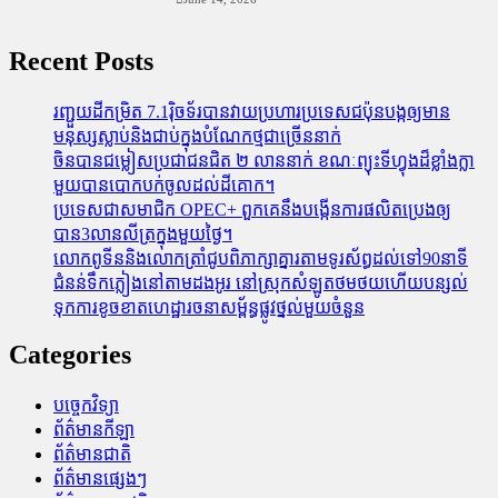
Recent Posts
រញ្ជួយដីកម្រិត​ 7.1រ៉ិចទ័របានវាយប្រហារប្រទេសជប៉ុនបង្កឲ្យមាន
មនុស្សស្លាប់​និង​ជាប់ក្នុងបំណែកថ្មជាច្រើននាក់
ចិនបានជម្លៀសប្រជាជនជិត ២ លាននាក់ ខណៈព្យុះទីហ្វុងដ៏ខ្លាំងក្លា
មួយបានបោកបក់ចូលដល់ដីគោក។
ប្រទេសជាសមាជិក OPEC+​ ពួកគេនឹងបង្កើនការផលិតប្រេងឲ្យ
បាន3លានលីត្រក្នុងមួយថ្ងៃ។
លោកពូទីននិងលោកត្រាំជូបពិភាក្សាគ្នារតាមទូរស័ព្ធដល់ទៅ90នាទី
ជំនន់​ទឹកភ្លៀង​នៅ​តាម​ដងអូរ​ នៅ​ស្រុក​សំឡូត​ថមថយ​ហើយ​បន្សល់​
ទុក​ការ​ខូចខាត​ហេដ្ឋារចនាសម្ព័ន្ធ​ផ្លូវថ្នល់​មួយ​ចំនួន
Categories
បច្ចេកវិទ្យា
ព័ត៌មានកីឡា
ព័ត៌មានជាតិ
ព័ត៌មានផ្សេងៗ