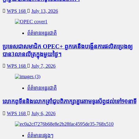
WPS 168
July 13, 2026
ព័ត៌មានអន្តរជាតិ
ប្រទេសជាសមាជិក OPEC+​ ពួកគេនឹងបង្កើនការផលិតប្រេងឲ្យ
បាន3លានលីត្រក្នុងមួយថ្ងៃ។
WPS 168
July 7, 2026
ព័ត៌មានអន្តរជាតិ
លោកពូទីននិងលោកត្រាំជូបពិភាក្សាគ្នារតាមទូរស័ព្ធដល់ទៅ90នាទី
WPS 168
July 6, 2026
ព័ត៌មានផ្សេងៗ