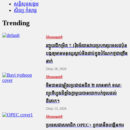
សន្តិសុខសង្គម
សិល្បៈកំសាន្ត
Trending
ព័ត៌មានអន្តរជាតិ
រញ្ជួយដីកម្រិត​ 7.1រ៉ិចទ័របានវាយប្រហារប្រទេសជប៉ុន
បង្កឲ្យមានមនុស្សស្លាប់​និង​ជាប់ក្នុងបំណែកថ្មជាច្រើន
នាក់
July 28, 2026
ព័ត៌មានអន្តរជាតិ
ចិនបានជម្លៀសប្រជាជនជិត ២ លាននាក់ ខណៈ
ព្យុះទីហ្វុងដ៏ខ្លាំងក្លាមួយបានបោកបក់ចូលដល់
ដីគោក។
July 13, 2026
ព័ត៌មានអន្តរជាតិ
ប្រទេសជាសមាជិក OPEC+​ ពួកគេនឹងបង្កើនការ