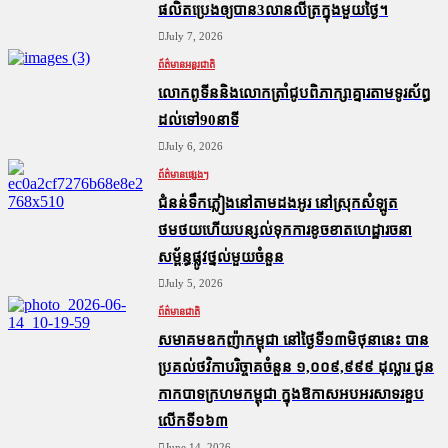
ផលិតប្រេងឲ្យបាន3លានលីត្រក្នុងមួយថ្ងៃ។
July 7, 2026
ព័ត៌មានអន្តរជាតិ
លោកពូទីននិងលោកត្រាំជូបពិភាក្សាគ្នារតាមទូរស័ព្ធ
ដល់ទៅ90នាទី
July 6, 2026
ព័ត៌មានផ្សេងៗ
ជំនន់​ទឹកភ្លៀង​នៅ​តាម​ដងអូរ​ នៅ​ស្រុក​សំឡូត​
ថមថយ​ហើយ​បន្សល់​ទុក​ការ​ខូចខាត​ហេដ្ឋារចនា
សម្ព័ន្ធ​ផ្លូវថ្នល់​មួយ​ចំនួន
July 5, 2026
ព័ត៌មានជាតិ
សមាគមឧកញ៉ាកម្ពុជា នៅថ្ងៃទី១៣មិថុនានេះ បាន
ប្រគល់ថវិកាបរិច្ចាគចំនួន ១,០០៩,៩៩៩ ដុល្លារ ជូន
កាកបាទក្រហមកម្ពុជា ក្នុងឱកាសអបអរសាទរខួប
លើកទី១៦៣
June 14, 2026