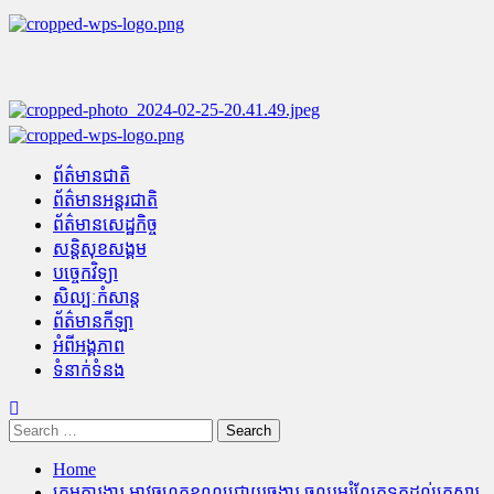
Skip
to
content
Primary
Menu
ព័ត៌មានជាតិ
ព័ត៌មានអន្តរជាតិ
ព័ត៌មានសេដ្ឋកិច្ច
សន្តិសុខសង្គម
បច្ចេកវិទ្យា
សិល្បៈកំសាន្ត
ព័ត៌មានកីឡា
អំពីអង្គភាព
ទំនាក់ទំនង
Search
for:
Home
ក្រុមការងារ អាវុធហត្ថខណ្ឌជ្រោយចង្វារ ចូលរួមរំលែកទុក្ខដល់គ្រួសារ