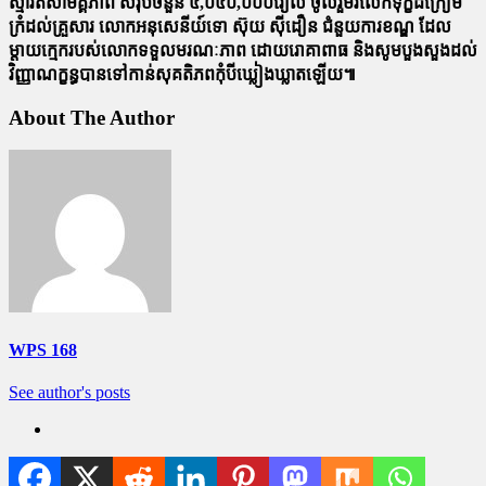
ស្មារតីសាមគ្គីភាព សរុបចំនួន ៤,០៤០,០០០រៀល ចូលរួមរំលែកទុក្ខដ៏ក្រៀម
ក្រំដល់គ្រួសារ លោកអនុសេនីយ៍ទោ ស៊ុយ សុីដឿន ជំនួយការខណ្ឌ ដែល
ម្តាយក្មេករបស់លោកទទួលមរណៈភាព ដោយរោគាពាធ និងសូមបួងសួងដល់
វិញ្ញាណក្ខន្ធបានទៅកាន់សុគតិភពកុំបីឃ្លៀងឃ្លាតឡើយ៕
About The Author
WPS 168
See author's posts