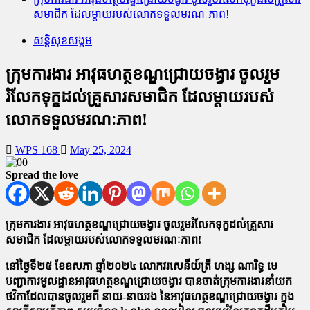
សមាជិក ដែលម្តាយរបស់លោកទទួលមរណៈភាព!
សន្តិសុខសង្គម
ក្រុមការងារ អាវុធហត្ថខណ្ឌជ្រោយចង្វារ ចូលរួម
រំលែកទុក្ខដល់គ្រួសារសមាជិក ដែលម្តាយរបស់
លោកទទួលមរណៈភាព!
WPS 168
May 25, 2024
Spread the love
ក្រុមការងារ អាវុធហត្ថខណ្ឌជ្រោយចង្វារ ចូលរួមរំលែកទុក្ខដល់គ្រួសារ
សមាជិក ដែលម្តាយរបស់លោកទទួលមរណៈភាព!
នៅថ្ងៃទី២៥ ខែឧសភា ឆ្នាំ២០២៤ លោកវរសេនីយ៍ត្រី ហង្ស ណារិទ្ធ មេ
បញ្ជាការមូលដ្ឋានអាវុធហត្ថខណ្ឌជ្រោយចង្វារ បានចាត់ក្រុមការងារនាំយក
ថវិកាដែលបានចូលរួមពី នាយ-នាយរង នៃអាវុធហត្ថខណ្ឌជ្រោយចង្វារ ក្នុង