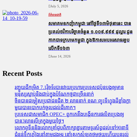
July 5, 2026
ព័ត៌មានជាតិ
សមាគមឧកញ៉ាកម្ពុជា នៅថ្ងៃទី១៣មិថុនានេះ បាន
ប្រគល់ថវិកាបរិច្ចាគចំនួន ១,០០៩,៩៩៩ ដុល្លារ ជូន
កាកបាទក្រហមកម្ពុជា ក្នុងឱកាសអបអរសាទរខួប
លើកទី១៦៣
June 14, 2026
Recent Posts
រញ្ជួយដីកម្រិត​ 7.1រ៉ិចទ័របានវាយប្រហារប្រទេសជប៉ុនបង្កឲ្យមាន
មនុស្សស្លាប់​និង​ជាប់ក្នុងបំណែកថ្មជាច្រើននាក់
ចិនបានជម្លៀសប្រជាជនជិត ២ លាននាក់ ខណៈព្យុះទីហ្វុងដ៏ខ្លាំងក្លា
មួយបានបោកបក់ចូលដល់ដីគោក។
ប្រទេសជាសមាជិក OPEC+​ ពួកគេនឹងបង្កើនការផលិតប្រេងឲ្យ
បាន3លានលីត្រក្នុងមួយថ្ងៃ។
លោកពូទីននិងលោកត្រាំជូបពិភាក្សាគ្នារតាមទូរស័ព្ធដល់ទៅ90នាទី
ជំនន់​ទឹកភ្លៀង​នៅ​តាម​ដងអូរ​ នៅ​ស្រុក​សំឡូត​ថមថយ​ហើយ​បន្សល់​