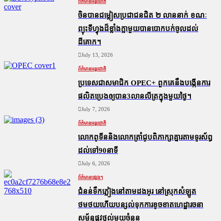
ព័ត៌មានអន្តរជាតិ
ចិនបានជម្លៀសប្រជាជនជិត ២ លាននាក់ ខណៈ
ព្យុះទីហ្វុងដ៏ខ្លាំងក្លាមួយបានបោកបក់ចូលដល់
ដីគោក។
July 13, 2026
ព័ត៌មានអន្តរជាតិ
ប្រទេសជាសមាជិក OPEC+​ ពួកគេនឹងបង្កើនការ
ផលិតប្រេងឲ្យបាន3លានលីត្រក្នុងមួយថ្ងៃ។
July 7, 2026
ព័ត៌មានអន្តរជាតិ
លោកពូទីននិងលោកត្រាំជូបពិភាក្សាគ្នារតាមទូរស័ព្ធ
ដល់ទៅ90នាទី
July 6, 2026
ព័ត៌មានផ្សេងៗ
ជំនន់​ទឹកភ្លៀង​នៅ​តាម​ដងអូរ​ នៅ​ស្រុក​សំឡូត​
ថមថយ​ហើយ​បន្សល់​ទុក​ការ​ខូចខាត​ហេដ្ឋារចនា
សម្ព័ន្ធ​ផ្លូវថ្នល់​មួយ​ចំនួន