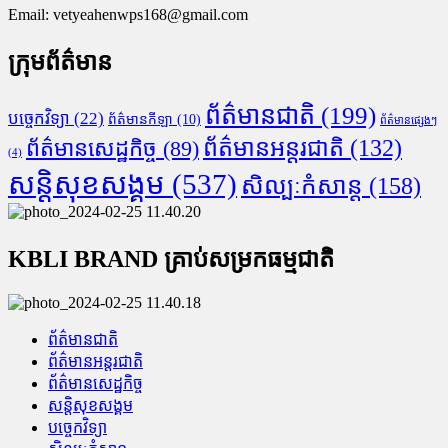
Email:
vetyeahenwps168@gmail.com
ក្រុមព័ត៌មាន
ព័ត៌មានជាតិ
(199)
បច្ចេកវិទ្យា
(22)
ព័ត៌មានកីឡា
(10)
ព័ត៌មានផ្សេងៗ
ព័ត៌មានអន្តរជាតិ
(132)
ព័ត៌មានសេដ្ឋកិច្ច
(89)
(4)
សន្តិសុខសង្គម
(537)
សិល្បៈកំសាន្ត
(158)
KBLI BRAND គ្រាប់សម្រកធម្មជាតិ
ព័ត៌មានជាតិ
ព័ត៌មានអន្តរជាតិ
ព័ត៌មានសេដ្ឋកិច្ច
សន្តិសុខសង្គម
បច្ចេកវិទ្យា