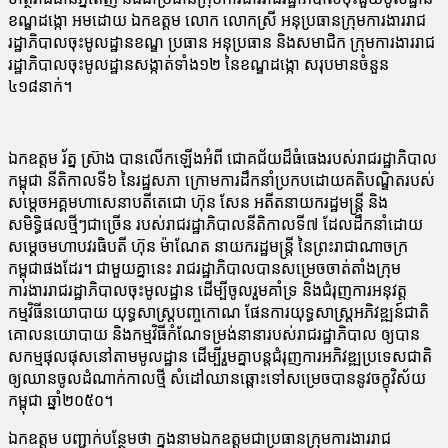
ខណ្ឌដង្កោ អមដោយ ឯកឧត្តម លោក លោកស្រី អនុប្រធានក្រុមការងាររាជ
រដ្ឋាភិបាលចុះមូលដ្ឋានខណ្ឌ ប្រធាន អនុប្រធាន និងសមាជិក ក្រុមការងាររាជ
រដ្ឋាភិបាលចុះមូលដ្ឋានសង្កាត់ទាំង១២ នៃខណ្ឌដង្កោ សរុបមានចំនួន
៤១៨នាក់។
ឯកឧត្តម រ័ត្ន ស្រ៊ាង បានលើកឡើងអំពី ជោគជ័យដ៏ធំធេងរបស់រាជរដ្ឋាភិបាល
កម្ពុជា នីតិកាលទី៦ នៃរដ្ឋសភា ក្រោមការដឹកនាំប្រកបដោយគតិបណ្ឌិតរបស់
សម្ដេចអគ្គមហាសេនាបតីតេជោ ហ៊ុន សែន អតីតនាយករដ្ឋមន្ត្រី និង
សមិទ្ធិផលថ្មីៗជាច្រើន របស់រាជរដ្ឋាភិបាលនីតិកាលទី៧ ដែលដឹកនាំដោយ
សម្ដេចមហាបវរធិបតី ហ៊ុន ម៉ាណែត នាយករដ្ឋមន្ត្រី នៃព្រះរាជាណាចក្រ
កម្ពុជាផងដែរ។ ជាមួយគ្នានេះ រាជរដ្ឋាភិបាលបានសម្រេចចាត់តាំងក្រុម
ការងាររាជរដ្ឋាភិបាលចុះមូលដ្ឋាន ដើម្បីចូលរួមគាំទ្រ និងជំរុញការអនុវត្ត
កម្មវិធីនយោបាយ យុទ្ធសាស្ត្របញ្ចកោណ ផែនការយុទ្ធសាស្ត្រអភិវឌ្ឍន៍ជាតិ
គោលនយោបាយ និងកម្មវិធីកំណែទម្រង់នានារបស់រាជរដ្ឋាភិបាល ឲ្យបាន
សកម្មផុលផុសនៅតាមមូលដ្ឋាន ដើម្បីរួមគ្នាបន្តជំរុញការអភិវឌ្ឍប្រទេសជាតិ
ឲ្យឈានចូលដំណាក់កាលថ្មី សំដៅឈានឆ្ពោះទៅសម្រេចបាននូវចក្ខុវិស័យ
កម្ពុជា ឆ្នាំ២០៥០។
ឯកឧត្តម បញ្ជាក់បន្ថែមថា ក្នុងនាមឯកឧត្តមជាប្រធានក្រុមការងាររាជ