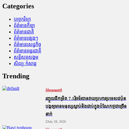
Categories
បច្ចេកវិទ្យា
ព័ត៌មានកីឡា
ព័ត៌មានជាតិ
ព័ត៌មានផ្សេងៗ
ព័ត៌មានសេដ្ឋកិច្ច
ព័ត៌មានអន្តរជាតិ
សន្តិសុខសង្គម
សិល្បៈកំសាន្ត
Trending
ព័ត៌មានអន្តរជាតិ
រញ្ជួយដីកម្រិត​ 7.1រ៉ិចទ័របានវាយប្រហារប្រទេសជប៉ុន
បង្កឲ្យមានមនុស្សស្លាប់​និង​ជាប់ក្នុងបំណែកថ្មជាច្រើន
នាក់
July 28, 2026