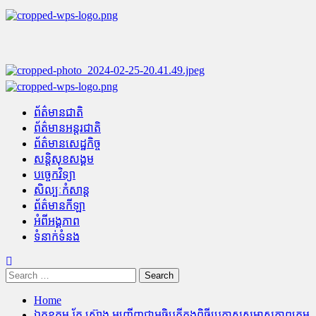
Skip
to
content
Primary
Menu
ព័ត៌មានជាតិ
ព័ត៌មានអន្តរជាតិ
ព័ត៌មានសេដ្ឋកិច្ច
សន្តិសុខសង្គម
បច្ចេកវិទ្យា
សិល្បៈកំសាន្ត
ព័ត៌មានកីឡា
អំពីអង្គភាព
ទំនាក់ទំនង
Search
for:
Home
ឯកឧត្តម រ័ត្ន ស្រ៊ាង អញ្ជើញជាអធិបតីក្នុងពិធីប្រកាសសមាសភាពក្រុម