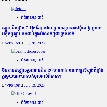
ព័ត៌មានអន្តរជាតិ
រញ្ជួយដីកម្រិត​ 7.1រ៉ិចទ័របានវាយប្រហារប្រទេសជប៉ុនបង្កឲ្យមាន
មនុស្សស្លាប់​និង​ជាប់ក្នុងបំណែកថ្មជាច្រើននាក់
WPS 168
July 28, 2026
ព័ត៌មានអន្តរជាតិ
ចិនបានជម្លៀសប្រជាជនជិត ២ លាននាក់ ខណៈព្យុះទីហ្វុងដ៏ខ្លាំង
ក្លាមួយបានបោកបក់ចូលដល់ដីគោក។
WPS 168
July 13, 2026
ព័ត៌មានអន្តរជាតិ