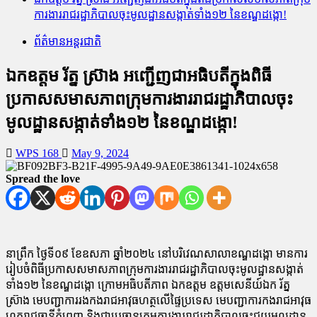
ការងាររាជរដ្ឋាភិបាលចុះមូលដ្ឋានសង្កាត់ទាំង១២ នៃខណ្ឌដង្កោ!
ព័ត៌មានអន្តរជាតិ
ឯកឧត្តម រ័ត្ន ស្រ៊ាង អញ្ជើញជាអធិបតីក្នុងពិធី
ប្រកាសសមាសភាពក្រុមការងាររាជរដ្ឋាភិបាលចុះ
មូលដ្ឋានសង្កាត់ទាំង១២ នៃខណ្ឌដង្កោ!
WPS 168
May 9, 2024
Spread the love
នាព្រឹក ថ្ងៃទី០៩ ខែឧសភា ឆ្នាំ២០២៤ នៅបរិវេណសាលាខណ្ឌដង្កោ មានការ
រៀបចំពិធីប្រកាសសមាសភាពក្រុមការងាររាជរដ្ឋាភិបាលចុះមូលដ្ឋានសង្កាត់
ទាំង១២ នៃខណ្ឌដង្កោ ក្រោមអធិបតីភាព ឯកឧត្តម ឧត្តមសេនីយ៍ឯក រ័ត្ន
ស្រ៊ាង មេបញ្ជាការរងកងរាជអាវុធហត្ថលើផ្ទៃប្រទេស មេបញ្ជាការកងរាជអាវុធ
ហត្ថរាជធានីភ្នំពេញ និងជាប្រធានក្រុមការងាររាជរដ្ឋាភិបាលចុះជួយមូលដ្ឋាន