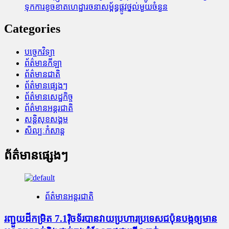
ទុក​ការ​ខូចខាត​ហេដ្ឋារចនាសម្ព័ន្ធ​ផ្លូវថ្នល់​មួយ​ចំនួន
Categories
បច្ចេកវិទ្យា
ព័ត៌មានកីឡា
ព័ត៌មានជាតិ
ព័ត៌មានផ្សេងៗ
ព័ត៌មានសេដ្ឋកិច្ច
ព័ត៌មានអន្តរជាតិ
សន្តិសុខសង្គម
សិល្បៈកំសាន្ត
ព័ត៌មានផ្សេងៗ
ព័ត៌មានអន្តរជាតិ
រញ្ជួយដីកម្រិត​ 7.1រ៉ិចទ័របានវាយប្រហារប្រទេសជប៉ុនបង្កឲ្យមាន