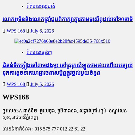
ព័ត៌មានអន្តរជាតិ
លោកពូទីននិងលោកត្រាំជូបពិភាក្សាគ្នារតាមទូរស័ព្ធដល់ទៅ90នាទី
WPS 168
July 6, 2026
ព័ត៌មានផ្សេងៗ
ជំនន់​ទឹកភ្លៀង​នៅ​តាម​ដងអូរ​ នៅ​ស្រុក​សំឡូត​ថមថយ​ហើយ​បន្សល់​
ទុក​ការ​ខូចខាត​ហេដ្ឋារចនាសម្ព័ន្ធ​ផ្លូវថ្នល់​មួយ​ចំនួន
WPS 168
July 5, 2026
WPS168
ផ្ទះលេខ3A ជាន់ទី២, ផ្លូវបេតុង, ភូមិជាងទង, សង្កាត់ក្រាំងធ្នង់, ខណ្ឌសែន
សុខ, រាជធានីភ្នំពេញ
លេខទំនាក់ទំនង : 015 575 777 012 22 61 22