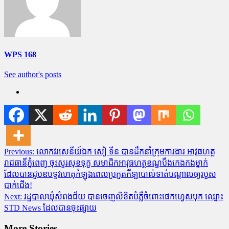
WPS 168
See author's posts
Post
Previous:
លោកវរសេនីយ៍ឯក សៀ ទីន បានដឹកនាំក្រុមការងារ អាវុធហត្ថ
រាជធានីភ្នំពេញ ចុះសួរសុខទុក្ខ សមាជិកអាវុធហត្ថខណ្ឌបឹងកេងកងម្នាក់
navigation
ដែលបានជួបឧបទ្ទវហេតុកំឡុងពេលប្រកួតកីឡាបាល់ទាត់បណ្តាលឲ្យរបួស
បាក់ជើង!
Next:
រដ្ឋបាលឃុំ​សំពងជ័យ បានចេញលិខិតបំភ្លឺចំពោះផេកហ្វេសបុក ឈ្មោះ
STD News ដែលបានចុះផ្សាយ
More Stories