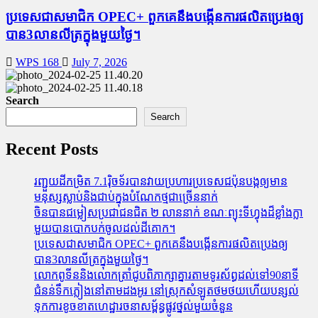
ប្រទេសជាសមាជិក OPEC+​ ពួកគេនឹងបង្កើនការផលិតប្រេងឲ្យ
បាន3លានលីត្រក្នុងមួយថ្ងៃ។
WPS 168
July 7, 2026
Search
Search
Recent Posts
រញ្ជួយដីកម្រិត​ 7.1រ៉ិចទ័របានវាយប្រហារប្រទេសជប៉ុនបង្កឲ្យមាន
មនុស្សស្លាប់​និង​ជាប់ក្នុងបំណែកថ្មជាច្រើននាក់
ចិនបានជម្លៀសប្រជាជនជិត ២ លាននាក់ ខណៈព្យុះទីហ្វុងដ៏ខ្លាំងក្លា
មួយបានបោកបក់ចូលដល់ដីគោក។
ប្រទេសជាសមាជិក OPEC+​ ពួកគេនឹងបង្កើនការផលិតប្រេងឲ្យ
បាន3លានលីត្រក្នុងមួយថ្ងៃ។
លោកពូទីននិងលោកត្រាំជូបពិភាក្សាគ្នារតាមទូរស័ព្ធដល់ទៅ90នាទី
ជំនន់​ទឹកភ្លៀង​នៅ​តាម​ដងអូរ​ នៅ​ស្រុក​សំឡូត​ថមថយ​ហើយ​បន្សល់​
ទុក​ការ​ខូចខាត​ហេដ្ឋារចនាសម្ព័ន្ធ​ផ្លូវថ្នល់​មួយ​ចំនួន