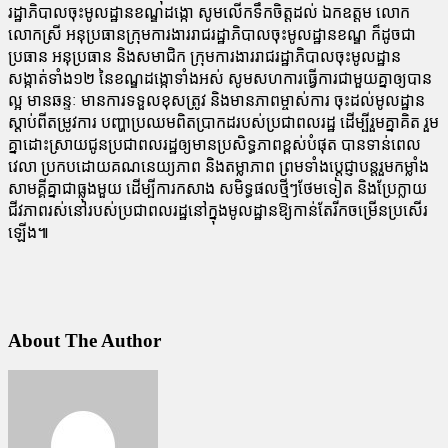
រដ្ឋាភិបាលចុះមូលដ្ឋានខណ្ឌដង្កោ សូមលើកទឹកចិត្តដល់ ឯកឧត្តម លោក
លោកស្រី អនុប្រធានក្រុមការងាររាជរដ្ឋាភិបាលចុះមូលដ្ឋានខណ្ឌ ក៏ដូចជា
ប្រធាន អនុប្រធាន និងសមាជិក ក្រុមការងាររាជរដ្ឋាភិបាលចុះមូលដ្ឋាន
សង្កាត់ទាំង១២ នៃខណ្ឌដង្កោទាំងអស់ សូមសហការធ្វើការជាមួយគ្នាឲ្យបាន
ល្អ មានឆន្ទៈ មានការទទួលខុសត្រូវ និងមានភាពម្ចាស់ការ ចុះដល់មូលដ្ឋាន
ស្តាប់ពីតម្រូវការ បញ្ហាប្រឈមពិតប្រាកដរបស់ប្រជាពលរដ្ឋ ដើម្បីរួមគ្នាគិត រួម
គ្នាដោះស្រាយជូនប្រជាពលរដ្ឋឲ្យមានប្រសិទ្ធភាពខ្ពស់បំផុត បានទាន់ពេល
វេលា ប្រកបដោយគណនេយ្យភាព និងតម្លាភាព ព្រមទាំងប្តេជ្ញាបន្តរួមកម្លាំង
សាមគ្គីគ្នាជាធ្លុងមួយ ដើម្បីការកសាង សមិទ្ធផលថ្មីៗថែមទៀត និងប្រែក្លាយ
ជីវភាពរស់នៅរបស់ប្រជាពលរដ្ឋនៅក្នុងមូលដ្ឋានឱ្យកាន់តែរីកចម្រើនប្រសើរ
ឡើង៕
About The Author