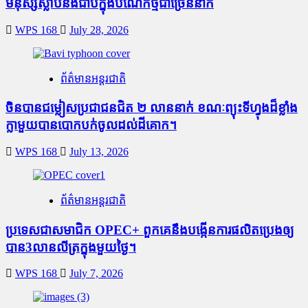
មនុស្សស្លាប់​និង​ជាប់ក្នុងបំណែកថ្មជាច្រើននាក់
WPS 168
July 28, 2026
ព័ត៌មានអន្តរជាតិ
ចិនបានជម្លៀសប្រជាជនជិត ២ លាននាក់ ខណៈព្យុះទីហ្វុងដ៏ខ្លាំង
ក្លាមួយបានបោកបក់ចូលដល់ដីគោក។
WPS 168
July 13, 2026
ព័ត៌មានអន្តរជាតិ
ប្រទេសជាសមាជិក OPEC+​ ពួកគេនឹងបង្កើនការផលិតប្រេងឲ្យ
បាន3លានលីត្រក្នុងមួយថ្ងៃ។
WPS 168
July 7, 2026