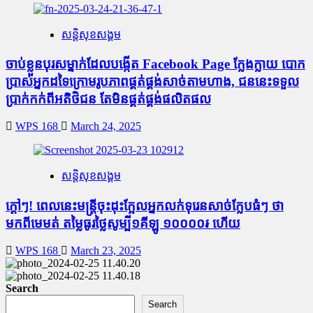
សន្តិសុខសង្គម
ចាប់ខ្លួនបុរសម្នាក់ដែលបង្កើត Facebook Page ក្លែងក្លាយ បោក
ប្រាស់អ្នកដទៃក្រោមរូបភាពផ្គត់ផ្គង់សាច់តាមហាង, ជននេះទទួល
ប្រាក់កក់ពីអតិថិជន តែមិនផ្គត់ផ្គង់ផលិតផល
WPS 168
March 24, 2025
សន្តិសុខសង្គម
ក្តៅៗ! ពេលនេះមន្រ្តីចុះដុះក្អែលអ្នកលក់ទុរេនសាច់ក្លែបធំៗ ថា
មកពីមេមត់ តម្លៃធូរថ្លៃសូម្បី១គីឡូ ១០០០០៛ ហើយ
WPS 168
March 23, 2025
Search
Search