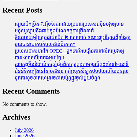
Recent Posts
រញ្ជួយដីកម្រិត​ 7.1រ៉ិចទ័របានវាយប្រហារប្រទេសជប៉ុនបង្កឲ្យមាន
មនុស្សស្លាប់​និង​ជាប់ក្នុងបំណែកថ្មជាច្រើននាក់
ចិនបានជម្លៀសប្រជាជនជិត ២ លាននាក់ ខណៈព្យុះទីហ្វុងដ៏ខ្លាំងក្លា
មួយបានបោកបក់ចូលដល់ដីគោក។
ប្រទេសជាសមាជិក OPEC+​ ពួកគេនឹងបង្កើនការផលិតប្រេងឲ្យ
បាន3លានលីត្រក្នុងមួយថ្ងៃ។
លោកពូទីននិងលោកត្រាំជូបពិភាក្សាគ្នារតាមទូរស័ព្ធដល់ទៅ90នាទី
ជំនន់​ទឹកភ្លៀង​នៅ​តាម​ដងអូរ​ នៅ​ស្រុក​សំឡូត​ថមថយ​ហើយ​បន្សល់​
ទុក​ការ​ខូចខាត​ហេដ្ឋារចនាសម្ព័ន្ធ​ផ្លូវថ្នល់​មួយ​ចំនួន
Recent Comments
No comments to show.
Archives
July 2026
June 2026