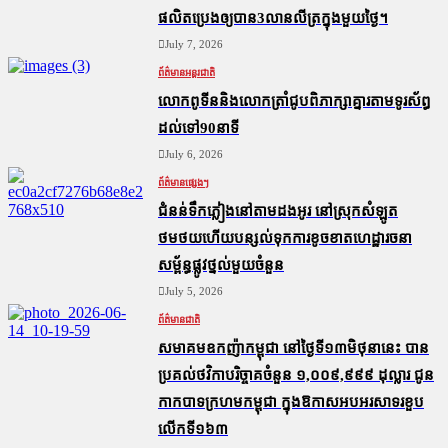
ផលិតប្រេងឲ្យបាន3លានលីត្រក្នុងមួយថ្ងៃ។
July 7, 2026
ព័ត៌មានអន្តរជាតិ
លោកពូទីននិងលោកត្រាំជូបពិភាក្សាគ្នារតាមទូរស័ព្ធ
ដល់ទៅ90នាទី
July 6, 2026
ព័ត៌មានផ្សេងៗ
ជំនន់​ទឹកភ្លៀង​នៅ​តាម​ដងអូរ​ នៅ​ស្រុក​សំឡូត​
ថមថយ​ហើយ​បន្សល់​ទុក​ការ​ខូចខាត​ហេដ្ឋារចនា
សម្ព័ន្ធ​ផ្លូវថ្នល់​មួយ​ចំនួន
July 5, 2026
ព័ត៌មានជាតិ
សមាគមឧកញ៉ាកម្ពុជា នៅថ្ងៃទី១៣មិថុនានេះ បាន
ប្រគល់ថវិកាបរិច្ចាគចំនួន ១,០០៩,៩៩៩ ដុល្លារ ជូន
កាកបាទក្រហមកម្ពុជា ក្នុងឱកាសអបអរសាទរខួប
លើកទី១៦៣