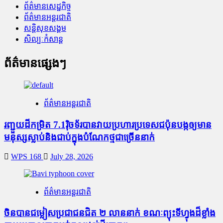
ព័ត៌មានសេដ្ឋកិច្ច
ព័ត៌មានអន្តរជាតិ
សន្តិសុខសង្គម
សិល្បៈកំសាន្ត
ព័ត៌មានផ្សេងៗ
ព័ត៌មានអន្តរជាតិ
រញ្ជួយដីកម្រិត​ 7.1រ៉ិចទ័របានវាយប្រហារប្រទេសជប៉ុនបង្កឲ្យមាន
មនុស្សស្លាប់​និង​ជាប់ក្នុងបំណែកថ្មជាច្រើននាក់
WPS 168
July 28, 2026
ព័ត៌មានអន្តរជាតិ
ចិនបានជម្លៀសប្រជាជនជិត ២ លាននាក់ ខណៈព្យុះទីហ្វុងដ៏ខ្លាំង