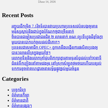
June 14, 2026
Recent Posts
រញ្ជួយដីកម្រិត​ 7.1រ៉ិចទ័របានវាយប្រហារប្រទេសជប៉ុនបង្កឲ្យមាន
មនុស្សស្លាប់​និង​ជាប់ក្នុងបំណែកថ្មជាច្រើននាក់
ចិនបានជម្លៀសប្រជាជនជិត ២ លាននាក់ ខណៈព្យុះទីហ្វុងដ៏ខ្លាំងក្លា
មួយបានបោកបក់ចូលដល់ដីគោក។
ប្រទេសជាសមាជិក OPEC+​ ពួកគេនឹងបង្កើនការផលិតប្រេងឲ្យ
បាន3លានលីត្រក្នុងមួយថ្ងៃ។
លោកពូទីននិងលោកត្រាំជូបពិភាក្សាគ្នារតាមទូរស័ព្ធដល់ទៅ90នាទី
ជំនន់​ទឹកភ្លៀង​នៅ​តាម​ដងអូរ​ នៅ​ស្រុក​សំឡូត​ថមថយ​ហើយ​បន្សល់​
ទុក​ការ​ខូចខាត​ហេដ្ឋារចនាសម្ព័ន្ធ​ផ្លូវថ្នល់​មួយ​ចំនួន
Categories
បច្ចេកវិទ្យា
ព័ត៌មានកីឡា
ព័ត៌មានជាតិ
ព័ត៌មានផ្សេងៗ