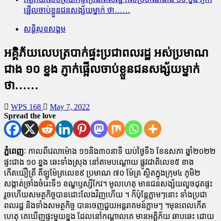
ផ្អើលចាប់ខ្លួនជនសង្ស័យម្នាក់ ថា……
សន្តិសុខសង្គម
អគ្គិភ័យលេបត្របាក់ផ្ទះប្រជាពលរដ្ឋ អស់ប្រមាណ
ជាង ១០ ខ្នង ភ្ញាក់ផ្អើលចាប់ខ្លួនជនសង្ស័យម្នាក់
ថា……
WPS 168
May 7, 2022
Spread the love
ភ្នំពេញៈ
កាលពីវេលាម៉ោង ១១និង៣០នាទី យប់ថ្ងៃទី៦ ខែឧសភា ឆ្នាំ២០២២
ផ្ទះជាង ១០ ខ្នង ឆេះទាំងស្រុង នៅតាមបណ្ដោយ ផ្លូវជាតិលេខ៥ ខាង
កើតយ៉ឿត្រី គីឡូម៉ែត្រលេខ៩ ប្រមាណ ៧០ ម៉ែត្រ ស្ថិតក្នុងក្រុម៤ ភូមិ២
សង្កាត់ច្រាំងចំរេះទី១ ខណ្ឌឫស្សីកែវ។ មូលហេតុ មានជនសង្ស័យលួចដុតផ្ទះ
រួចហើយសមត្ថកិច្ចបានដោះលែងវិញហើយ ។ ក៏ប៉ុន្តែភ្លាមៗនោះ ទាំងប្រជា
ពលរដ្ឋ និងទាំងសមត្ថកិច្ច បានចេញជួយអន្តរាគមន៍ភ្លាមៗ ។មុនពេលកើត
ហេតុ គេឃើញផ្ទះមួយខ្នង ដែលនៅកណ្ដាលគេ មានអគ្គិភ័យ ឆាបឆេះ ដោយ