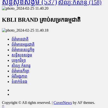
សន្តិសុខសង្គម
(537)
សិល្បៈកំសាន្ត
(158)
KBLI BRAND គ្រាប់សម្រកធម្មជាតិ
ព័ត៌មានជាតិ
ព័ត៌មានអន្តរជាតិ
ព័ត៌មានសេដ្ឋកិច្ច
សន្តិសុខសង្គម
បច្ចេកវិទ្យា
សិល្បៈកំសាន្ត
ព័ត៌មានកីឡា
អំពីអង្គភាព
ទំនាក់ទំនង
Facebook
Youtube
Copyright © All rights reserved.
|
CoverNews
by AF themes.