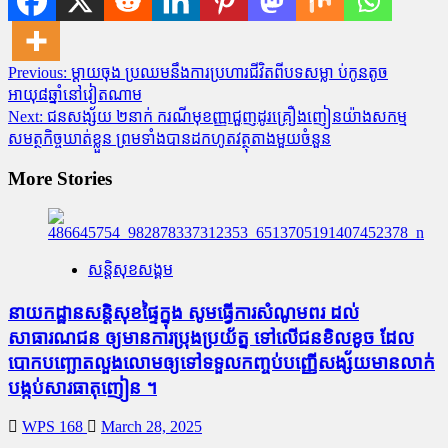
Post
Previous:
ម្ដាយចុង ប្រឈមនឹងការប្រហារជីវិតពីបទសម្លា ប់កូនតូច
អាយុ៨ឆ្នាំនៅវៀតណាម
navigation
Next:
ជនសង្ស័យ ២នាក់ ករណីមុខញ្ញាជួញដូរគ្រឿងញៀនយ៉ាងសកម្ម
សមត្ថកិច្ចឃាត់ខ្លួន ព្រមទាំងបានដកហូតវត្ថុតាងមួយចំនួន
More Stories
សន្តិសុខសង្គម
នាយកដ្ឋានសន្តិសុខផ្ទៃក្នុង សូមធ្វើការសំណូមពរ ដល់
សាធារណជន ឲ្យមានការប្រុងប្រយ័ត្ន ទៅលើជនខិលខូច ដែល
បោកបញ្ឆោតលួងលោមឲ្យទៅទទួលកញ្ចប់បញ្ញើសង្ស័យមានលាក់
បង្កប់សារធាតុញៀន ។
WPS 168
March 28, 2025