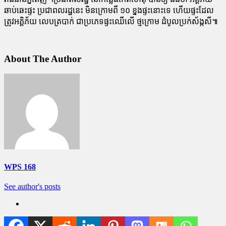
ឆាប់ឆេះផ្ទះ ប្រជាពលរដ្ឋនេះ មិនក្រោមពី ១០ ខ្នងផ្ទះនោះទេ ហើយផ្ទះដែល
ត្រូវអគ្គិភ័យ លេបត្របាក់ ជាប្រភេទផ្ទះឈើលើ ថ្មក្រោម ដំបូលប្រក់ស័ង្កសី៕
About The Author
WPS 168
See author's posts