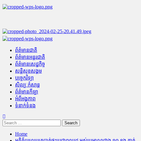
Skip
to
content
Primary
Menu
ព័ត៌មានជាតិ
ព័ត៌មានអន្តរជាតិ
ព័ត៌មានសេដ្ឋកិច្ច
សន្តិសុខសង្គម
បច្ចេកវិទ្យា
សិល្បៈកំសាន្ត
ព័ត៌មានកីឡា
អំពីអង្គភាព
ទំនាក់ទំនង
Search
for:
Home
អគ្គិភ័យលេបត្របាក់ផ្ទះប្រជាពលរដ្ឋ អស់ប្រមាណជាង ១០ ខ្នង ភ្ញាក់