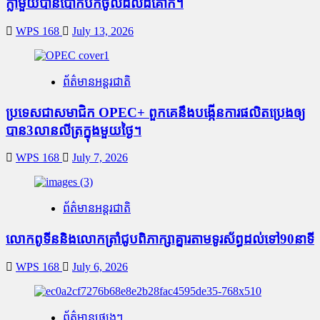
ក្លាមួយបានបោកបក់ចូលដល់ដីគោក។
WPS 168
July 13, 2026
ព័ត៌មានអន្តរជាតិ
ប្រទេសជាសមាជិក OPEC+​ ពួកគេនឹងបង្កើនការផលិតប្រេងឲ្យ
បាន3លានលីត្រក្នុងមួយថ្ងៃ។
WPS 168
July 7, 2026
ព័ត៌មានអន្តរជាតិ
លោកពូទីននិងលោកត្រាំជូបពិភាក្សាគ្នារតាមទូរស័ព្ធដល់ទៅ90នាទី
WPS 168
July 6, 2026
ព័ត៌មានផ្សេងៗ