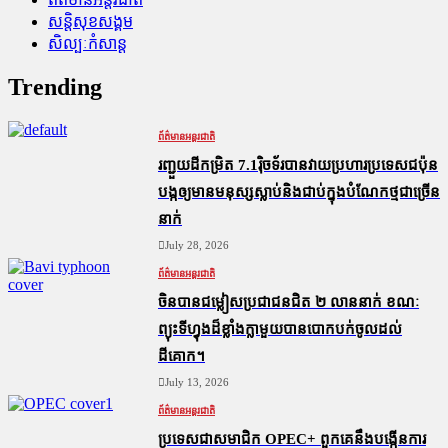
សន្តិសុខសង្គម
សិល្បៈកំសាន្ត
Trending
ព័ត៌មានអន្តរជាតិ
រញ្ជួយដីកម្រិត​ 7.1រ៉ិចទ័របានវាយប្រហារប្រទេសជប៉ុន
បង្កឲ្យមានមនុស្សស្លាប់​និង​ជាប់ក្នុងបំណែកថ្មជាច្រើន
នាក់
July 28, 2026
ព័ត៌មានអន្តរជាតិ
ចិនបានជម្លៀសប្រជាជនជិត ២ លាននាក់ ខណៈ
ព្យុះទីហ្វុងដ៏ខ្លាំងក្លាមួយបានបោកបក់ចូលដល់
ដីគោក។
July 13, 2026
ព័ត៌មានអន្តរជាតិ
ប្រទេសជាសមាជិក OPEC+​ ពួកគេនឹងបង្កើនការ