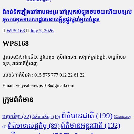
ជំនន់​ទឹកភ្លៀង​នៅ​តាម​ដងអូរ​ នៅ​ស្រុក​សំឡូត​ថមថយ​ហើយ​បន្សល់​
ទុក​ការ​ខូចខាត​ហេដ្ឋារចនាសម្ព័ន្ធ​ផ្លូវថ្នល់​មួយ​ចំនួន
WPS 168
July 5, 2026
WPS168
ផ្ទះលេខ3A ជាន់ទី២, ផ្លូវបេតុង, ភូមិជាងទង, សង្កាត់ក្រាំងធ្នង់, ខណ្ឌសែន
សុខ, រាជធានីភ្នំពេញ
លេខទំនាក់ទំនង : 015 575 777 012 22 61 22
Email:
vetyeahenwps168@gmail.com
ក្រុមព័ត៌មាន
ព័ត៌មានជាតិ
(199)
បច្ចេកវិទ្យា
(22)
ព័ត៌មានកីឡា
(10)
ព័ត៌មានផ្សេងៗ
ព័ត៌មានអន្តរជាតិ
(132)
ព័ត៌មានសេដ្ឋកិច្ច
(89)
(4)