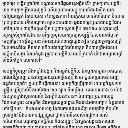
ម្ចាស់ផ្ទះ បង្ហើបប្រាប់ថា បណ្តាលមកពីឆ្លងចរន្តអគ្គិសនី។ ភ្លាមៗនោះ បង្កឱ្យ
មាន ការភ្ញាក់ផ្អើលពេញភូមិ ហើយប្រជាពលរដ្ឋ បាននាំគ្នាដងទឹក យក
ទៅជួយពន្លត់ តែដោយសារ តែស្ថានភាព នៃអគ្គិភ័យ មានទំហំធំពេក មិនអាច
គ្រប់គ្រងបាន ទើបបណ្ដាល ឲ្យឆេះរាលដាល ឆ្លងដល់ផ្ទះប្រជាពលរដ្ឋ ដែល
នៅក្បែរខាង ជាច្រើនខ្នងទៀត បង្កជាអណ្ដាតភ្លើង ឆេះយ៉ាង សន្ធោសន្ធៅ
រហូតគ្រប់គ្រងលែងបាន នាំគ្នាប្រមូលយកទ្រព្យសម្បត្តិ ដែលមានតម្លៃ រត់
ចេញពីផ្ទះ។ ទន្ទឹមគ្នានេះ ក៏មានប្រជាពលរដ្ឋផ្សេងទៀត ប្រមូលទ្រព្យសម្បត្តិ
ដែលមានតំលៃ មិនទាន់ ហើយរត់ចេញតែសំបកខ្លួន និងបានត្រឹមតែឈរ
សម្លឹងមើលផ្ទះ ដែលកំពុង ត្រូវបាន អគ្គិភ័យ លេបត្របាក់ យ៉ាងសន្ធោសន្ធៅ
ទាំងទឹកភ្នែក សោកសៅ។
សមត្ថកិច្ចចម្រុះ និងកម្លាំងបង្ការ និងពន្លត់អគ្គិភ័យ នៃស្នងការដ្ឋាន នគរបាល
រាជធានីភ្នំពេញ បានចេញរថយន្តជាច្រើនគ្រឿង មកជួយអន្តរាគមន៍ បាញ់
ពន្លត់ទប់ស្កាត់។ ក្នុងប្រតិបត្តិការនោះ សមត្ថកិច្ចប្រើប្រាស់ រថយន្តចំនួន ២១
គ្រឿង ប្រើប្រាស់ទឹកអស់ជាង ៣០ ឡាន និងប្រើរយៈពេលអស់ជាង ១ ម៉ោង
ទើបគ្រប់គ្រងស្ថានការណ៍ នៃអគ្គិភ័យនេះបាន។ ចំពោះផ្ទះប្រជាពលរដ្ឋ
ដែលរងគ្រោះ សមត្ថកិច្ច និងអាជ្ញាធរមូលដ្ឋាន មិនទាន់អាចបញ្ជាក់ ចំនួនបាន
នៅឡើយទេ។ ចំពោះមូលហេតុ នៃការឆាបឆេះនេះវិញ សមត្ថកិច្ច កំពុងតែ
ស្រាវជ្រាវ និងមានការផ្សព្វផ្សាយ ជូននៅលើគេហទំព័រផ្លូវការ របស់
ការិយាល័យ បង្ការពន្លត់អគ្គិភ័យ និងសង្គ្រោះ នៃស្នងការដ្ឋាននគរបាល
រាជធានីភ្នំពេញ ។ប្រជាពលរដ្ឋ នៅកន្លែងកើតហេតុ បានឲ្យ ដឹងថា អគ្គិភ័យ