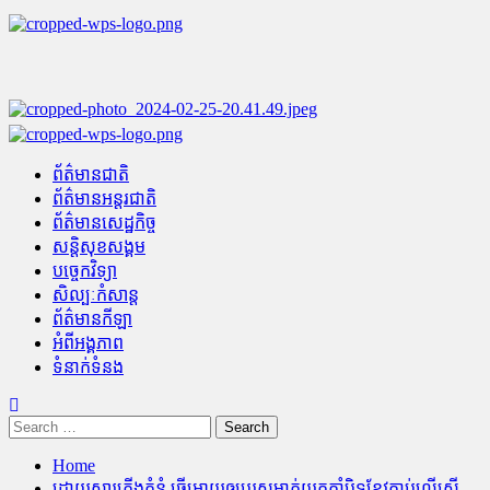
Skip
to
content
Primary
Menu
ព័ត៌មានជាតិ
ព័ត៌មានអន្តរជាតិ
ព័ត៌មានសេដ្ឋកិច្ច
សន្តិសុខសង្គម
បច្ចេកវិទ្យា
សិល្បៈកំសាន្ត
ព័ត៌មានកីឡា
អំពីអង្គភាព
ទំនាក់ទំនង
Search
for:
Home
ដោយសារភ្លើងគំនុំ ធ្វើអោយឲ្យបុរសម្នាក់យកកាំបិទខ្វែវកាប់លើស្ត្រី