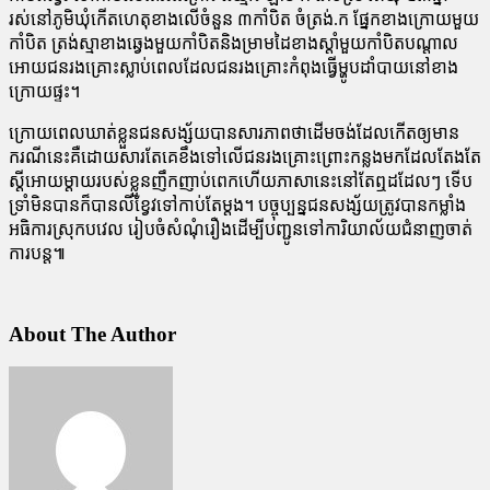
រស់នៅភូមិឃុំកើតហេតុខាងលើចំនួន ៣កាំបិត ចំត្រង់.ក ផ្នែកខាងក្រោយមួយ
កាំបិត ត្រង់ស្មាខាងឆ្វេងមួយកាំបិតនិងម្រាមដៃខាងស្តាំមួយកាំបិតបណ្តាល
អោយជនរងគ្រោះស្លាប់ពេលដែលជនរងគ្រោះកំពុងធ្វើម្ហូបដាំបាយនៅខាង
ក្រោយផ្ទះ។
ក្រោយពេលឃាត់ខ្លួនជនសង្ស័យបានសារភាពថាដើមចង់ដែលកើតឲ្យមាន
ករណីនេះគឺដោយសារតែគេខឹងទៅលើជនរងគ្រោះព្រោះកន្លងមកដែលតែងតែ
ស្តីអោយម្តាយរបស់ខ្លួនញឹកញាប់ពេកហើយភាសានេះនៅតែឮដដែលៗ ទើប
ទ្រាំមិនបានក៏បានលីខ្វែវទៅកាប់តែម្តង។ បច្ចុប្បន្នជនសង្ស័យត្រូវបានកម្លាំង
អធិការស្រុកបវេល រៀបចំសំណុំរឿងដើម្បីបញ្ជូនទៅការិយាល័យជំនាញចាត់
ការបន្ត៕
About The Author