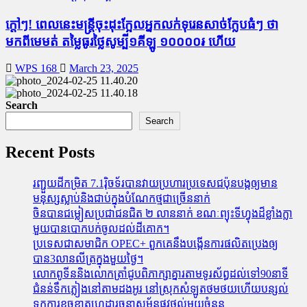
ក្តៅៗ! ពេលនេះមន្រ្តីចុះដុះក្អែលអ្នកលក់ទុរេនសាច់ក្លែបធំៗ ថា
មកពីមេមត់ តម្លៃធូរថ្លៃសូម្បី១គីឡូ ១០០០០៛ ហើយ
WPS 168
March 23, 2025
Search
Search
Recent Posts
រញ្ជួយដីកម្រិត​ 7.1រ៉ិចទ័របានវាយប្រហារប្រទេសជប៉ុនបង្កឲ្យមាន
មនុស្សស្លាប់​និង​ជាប់ក្នុងបំណែកថ្មជាច្រើននាក់
ចិនបានជម្លៀសប្រជាជនជិត ២ លាននាក់ ខណៈព្យុះទីហ្វុងដ៏ខ្លាំងក្លា
មួយបានបោកបក់ចូលដល់ដីគោក។
ប្រទេសជាសមាជិក OPEC+​ ពួកគេនឹងបង្កើនការផលិតប្រេងឲ្យ
បាន3លានលីត្រក្នុងមួយថ្ងៃ។
លោកពូទីននិងលោកត្រាំជូបពិភាក្សាគ្នារតាមទូរស័ព្ធដល់ទៅ90នាទី
ជំនន់​ទឹកភ្លៀង​នៅ​តាម​ដងអូរ​ នៅ​ស្រុក​សំឡូត​ថមថយ​ហើយ​បន្សល់​
ទុក​ការ​ខូចខាត​ហេដ្ឋារចនាសម្ព័ន្ធ​ផ្លូវថ្នល់​មួយ​ចំនួន