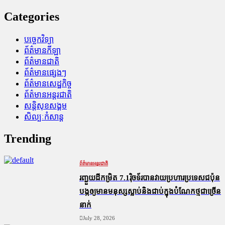
Categories
បច្ចេកវិទ្យា
ព័ត៌មានកីឡា
ព័ត៌មានជាតិ
ព័ត៌មានផ្សេងៗ
ព័ត៌មានសេដ្ឋកិច្ច
ព័ត៌មានអន្តរជាតិ
សន្តិសុខសង្គម
សិល្បៈកំសាន្ត
Trending
ព័ត៌មានអន្តរជាតិ
រញ្ជួយដីកម្រិត​ 7.1រ៉ិចទ័របានវាយប្រហារប្រទេសជប៉ុន
បង្កឲ្យមានមនុស្សស្លាប់​និង​ជាប់ក្នុងបំណែកថ្មជាច្រើន
នាក់
July 28, 2026