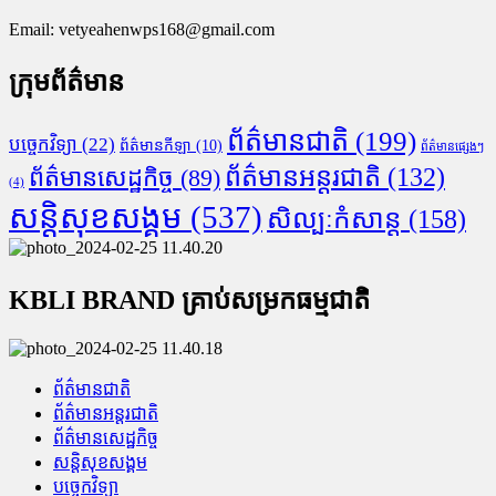
Email:
vetyeahenwps168@gmail.com
ក្រុមព័ត៌មាន
ព័ត៌មានជាតិ
(199)
បច្ចេកវិទ្យា
(22)
ព័ត៌មានកីឡា
(10)
ព័ត៌មានផ្សេងៗ
ព័ត៌មានអន្តរជាតិ
(132)
ព័ត៌មានសេដ្ឋកិច្ច
(89)
(4)
សន្តិសុខសង្គម
(537)
សិល្បៈកំសាន្ត
(158)
KBLI BRAND គ្រាប់សម្រកធម្មជាតិ
ព័ត៌មានជាតិ
ព័ត៌មានអន្តរជាតិ
ព័ត៌មានសេដ្ឋកិច្ច
សន្តិសុខសង្គម
បច្ចេកវិទ្យា