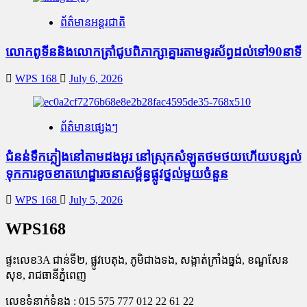
ព័ត៌មានអន្តរជាតិ
លោកពូទីននិងលោកត្រាំជូបពិភាក្សាគ្នារតាមទូរស័ព្ធដល់ទៅ90នាទី
WPS 168
July 6, 2026
ព័ត៌មានផ្សេងៗ
ជំនន់​ទឹកភ្លៀង​នៅ​តាម​ដងអូរ​ នៅ​ស្រុក​សំឡូត​ថមថយ​ហើយ​បន្សល់​
ទុក​ការ​ខូចខាត​ហេដ្ឋារចនាសម្ព័ន្ធ​ផ្លូវថ្នល់​មួយ​ចំនួន
WPS 168
July 5, 2026
WPS168
ផ្ទះលេខ3A ជាន់ទី២, ផ្លូវបេតុង, ភូមិជាងទង, សង្កាត់ក្រាំងធ្នង់, ខណ្ឌសែន
សុខ, រាជធានីភ្នំពេញ
លេខទំនាក់ទំនង : 015 575 777 012 22 61 22