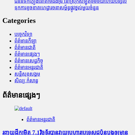
ជំនន់​ទឹកភ្លៀង​នៅ​តាម​ដងអូរ​ នៅ​ស្រុក​សំឡូត​ថមថយ​ហើយ​បន្សល់​
ទុក​ការ​ខូចខាត​ហេដ្ឋារចនាសម្ព័ន្ធ​ផ្លូវថ្នល់​មួយ​ចំនួន
Categories
បច្ចេកវិទ្យា
ព័ត៌មានកីឡា
ព័ត៌មានជាតិ
ព័ត៌មានផ្សេងៗ
ព័ត៌មានសេដ្ឋកិច្ច
ព័ត៌មានអន្តរជាតិ
សន្តិសុខសង្គម
សិល្បៈកំសាន្ត
ព័ត៌មានផ្សេងៗ
ព័ត៌មានអន្តរជាតិ
រញ្ជួយដីកម្រិត​ 7.1រ៉ិចទ័របានវាយប្រហារប្រទេសជប៉ុនបង្កឲ្យមាន