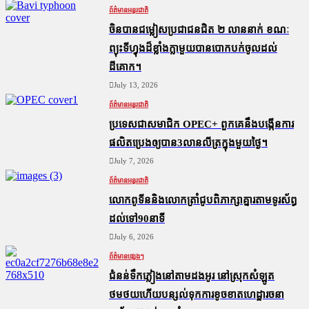
ព័ត៌មានអន្តរជាតិ
ចិនបានជម្លៀសប្រជាជនជិត ២ លាននាក់ ខណៈ
ព្យុះទីហ្វុងដ៏ខ្លាំងក្លាមួយបានបោកបក់ចូលដល់
ដីគោក។
July 13, 2026
ព័ត៌មានអន្តរជាតិ
ប្រទេសជាសមាជិក OPEC+​ ពួកគេនឹងបង្កើនការ
ផលិតប្រេងឲ្យបាន3លានលីត្រក្នុងមួយថ្ងៃ។
July 7, 2026
ព័ត៌មានអន្តរជាតិ
លោកពូទីននិងលោកត្រាំជូបពិភាក្សាគ្នារតាមទូរស័ព្ធ
ដល់ទៅ90នាទី
July 6, 2026
ព័ត៌មានផ្សេងៗ
ជំនន់​ទឹកភ្លៀង​នៅ​តាម​ដងអូរ​ នៅ​ស្រុក​សំឡូត​
ថមថយ​ហើយ​បន្សល់​ទុក​ការ​ខូចខាត​ហេដ្ឋារចនា