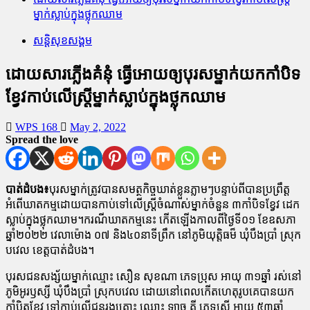
ម្នាក់ស្លាប់ក្នុងថ្លុកឈាម
សន្តិសុខសង្គម
ដោយសារភ្លើងគំនុំ ធ្វើអោយឲ្យបុរសម្នាក់យកកាំបិទ
ខ្វែវកាប់លើស្ត្រីម្នាក់ស្លាប់ក្នុងថ្លុកឈាម
WPS 168
May 2, 2022
Spread the love
បាត់ដំបង៖
បុរសម្នាក់ត្រូវបានសមត្ថកិច្ចឃាត់ខ្លួនភ្លាមៗបន្ទាប់ពីបានប្រព្រឹត្ត
អំពើឃាតកម្មដោយបានកាប់ទៅលើស្ត្រីចំណាស់ម្នាក់ចំនួន ៣កាំបិទខ្វែវ ដេក
ស្លាប់ក្នុងថ្លុកឈាម។ករណីឃាតកម្មនេះ កើតឡើងកាលពីថ្ងៃទី០១ ខែឧសភា
ឆ្នាំ២០២២ វេលាម៉ោង ០៧ និង៤០នាទីព្រឹក នៅភូមិយុត្តិធម៏ ឃុំបឹងប្រាំ ស្រុក
បវេល ខេត្តបាត់ដំបង។
បុរសជនសង្ស័យម្នាក់ឈ្មោះ សឿន សុខណា ភេទប្រុស អាយុ ៣១ឆ្នាំ រស់នៅ
ភូមិអូរឫស្សី ឃុំបឹងប្រាំ ស្រុកបវេល ដោយនៅពេលកើតហេតុរូបគេបានយក
កាំបិតខ្វែវ ទៅកាប់លើជនរងគ្រោះ ឈ្មោះ ឡាច គី ភេទស្រី អាយុ ៥៣ឆ្នាំ