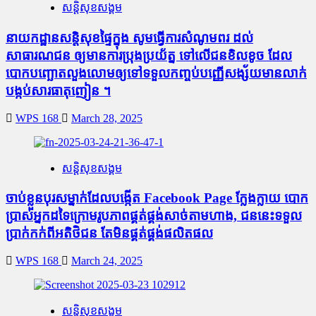
សន្តិសុខសង្គម
នាយកដ្ឋានសន្តិសុខផ្ទៃក្នុង សូមធ្វើការសំណូមពរ ដល់
សាធារណជន ឲ្យមានការប្រុងប្រយ័ត្ន ទៅលើជនខិលខូច ដែល
បោកបញ្ឆោតលួងលោមឲ្យទៅទទួលកញ្ចប់បញ្ញើសង្ស័យមានលាក់
បង្កប់សារធាតុញៀន ។
WPS 168
March 28, 2025
សន្តិសុខសង្គម
ចាប់ខ្លួនបុរសម្នាក់ដែលបង្កើត Facebook Page ក្លែងក្លាយ បោក
ប្រាស់អ្នកដទៃក្រោមរូបភាពផ្គត់ផ្គង់សាច់តាមហាង, ជននេះទទួល
ប្រាក់កក់ពីអតិថិជន តែមិនផ្គត់ផ្គង់ផលិតផល
WPS 168
March 24, 2025
សន្តិសុខសង្គម