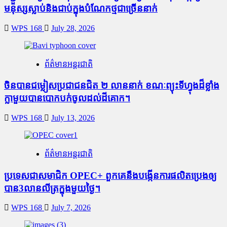
មនុស្សស្លាប់​និង​ជាប់ក្នុងបំណែកថ្មជាច្រើននាក់
WPS 168
July 28, 2026
ព័ត៌មានអន្តរជាតិ
ចិនបានជម្លៀសប្រជាជនជិត ២ លាននាក់ ខណៈព្យុះទីហ្វុងដ៏ខ្លាំង
ក្លាមួយបានបោកបក់ចូលដល់ដីគោក។
WPS 168
July 13, 2026
ព័ត៌មានអន្តរជាតិ
ប្រទេសជាសមាជិក OPEC+​ ពួកគេនឹងបង្កើនការផលិតប្រេងឲ្យ
បាន3លានលីត្រក្នុងមួយថ្ងៃ។
WPS 168
July 7, 2026