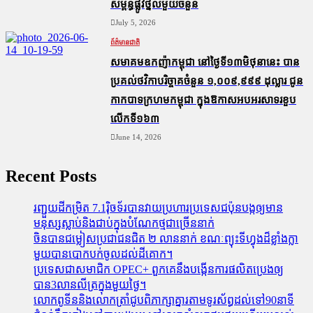
សម្ព័ន្ធ​ផ្លូវថ្នល់​មួយ​ចំនួន
July 5, 2026
ព័ត៌មានជាតិ
សមាគមឧកញ៉ាកម្ពុជា នៅថ្ងៃទី១៣មិថុនានេះ បាន
ប្រគល់ថវិកាបរិច្ចាគចំនួន ១,០០៩,៩៩៩ ដុល្លារ ជូន
កាកបាទក្រហមកម្ពុជា ក្នុងឱកាសអបអរសាទរខួប
លើកទី១៦៣
June 14, 2026
Recent Posts
រញ្ជួយដីកម្រិត​ 7.1រ៉ិចទ័របានវាយប្រហារប្រទេសជប៉ុនបង្កឲ្យមាន
មនុស្សស្លាប់​និង​ជាប់ក្នុងបំណែកថ្មជាច្រើននាក់
ចិនបានជម្លៀសប្រជាជនជិត ២ លាននាក់ ខណៈព្យុះទីហ្វុងដ៏ខ្លាំងក្លា
មួយបានបោកបក់ចូលដល់ដីគោក។
ប្រទេសជាសមាជិក OPEC+​ ពួកគេនឹងបង្កើនការផលិតប្រេងឲ្យ
បាន3លានលីត្រក្នុងមួយថ្ងៃ។
លោកពូទីននិងលោកត្រាំជូបពិភាក្សាគ្នារតាមទូរស័ព្ធដល់ទៅ90នាទី