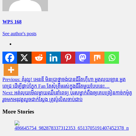
WPS 168
See author's posts
Post
Previous:
គំរូល្អ! អេនឌី មិនប្រាថ្នាចង់បានជីវិតហ៊ឺហា អួតលុយឡាន អួត
ពេជ្រ ដើម្បីផ្គាប់ភ្នែក Fan តែសុំត្រឹមរស់ក្នុងជីវិតមួយបែបនេះ…
navigation
Next:
អត់លុយមើលម្តាយឈឺនៅពេទ្យ បុរសម្នាក់ពឹងឲ្យគេបង្រៀនកាច់កម៉ូតូ
រួចមកអនុវត្តលួចជាក់ស្តែង ត្រូវប៉ូលិសចាប់ជាប់
More Stories