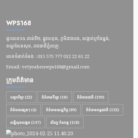
WPS168
ផ្ទះលេខ3A ជាន់ទី២, ផ្លូវបេតុង, ភូមិជាងទង, សង្កាត់ក្រាំងធ្នង់,
ខណ្ឌសែនសុខ, រាជធានីភ្នំពេញ
លេខទំនាក់ទំនង : 015 575 777 012 22 61 22
Email:
vetyeahenwps168@gmail.com
ក្រុមព័ត៌មាន
បច្ចេកវិទ្យា
(22)
ព័ត៌មានកីឡា
(10)
ព័ត៌មានជាតិ
(199)
ព័ត៌មានផ្សេងៗ
(4)
ព័ត៌មានសេដ្ឋកិច្ច
(89)
ព័ត៌មានអន្តរជាតិ
(132)
សន្តិសុខសង្គម
(537)
សិល្បៈកំសាន្ត
(158)