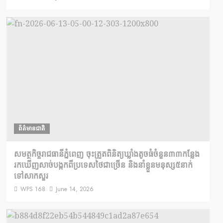
ព័ត៌មានជាតិ
សមត្ថកិច្ចរាជធានីភ្នំពេញ ចុះត្រួតពិនិត្យឃ្លាំងតូច​ធំ​ចំនួន៣៣កន្លែង
រក​ឃើញសាច់បង្កកពីប្រទេសថៃជាច្រើន និងនាំខ្លួនមនុស្ស៥នាក់
ទៅសាកសួរ
WPS 168
June 14, 2026