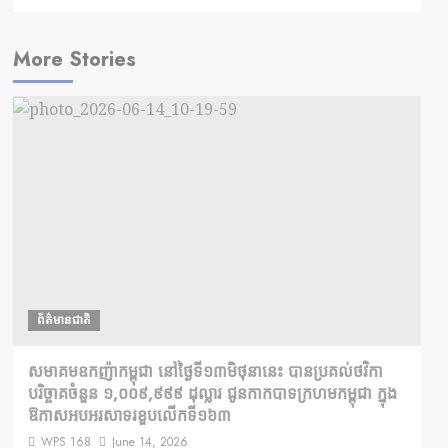
More Stories
ព័ត៌មានជាតិ
សមាគមឧកញ៉ាកម្ពុជា នៅថ្ងៃទី១៣មិថុនានេះ បានប្រគល់ថវិកា
បរិច្ចាគចំនួន ១,០០៩,៩៩៩ ដុល្លារ ជូនកាកបាទក្រហមកម្ពុជា ក្នុង
ឱកាសអបអរសាទរខួបលើកទី១៦៣
WPS 168
June 14, 2026