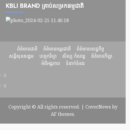
KBLI BRAND គ្រាប់សម្រកធម្មជាតិ
ព័ត៌មានជាតិ
ព័ត៌មានអន្តរជាតិ
ព័ត៌មានសេដ្ឋកិច្ច
សន្តិសុខសង្គម
បច្ចេកវិទ្យា
សិល្បៈកំសាន្ត
ព័ត៌មានកីឡា
អំពីអង្គភាព
ទំនាក់ទំនង
Copyright © All rights reserved.
|
CoverNews
by
AF themes.