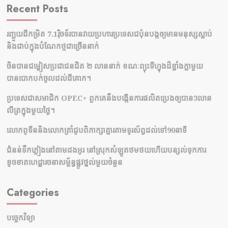
Recent Posts
រញ្ជួយដីកម្រិត​ 7.1រ៉ិចទ័របានវាយប្រហារប្រទេសជប៉ុនបង្កឲ្យមានមនុស្សស្លាប់​
និង​ជាប់ក្នុងបំណែកថ្មជាច្រើននាក់
ចិនបានជម្លៀសប្រជាជនជិត ២ លាននាក់ ខណៈព្យុះទីហ្វុងដ៏ខ្លាំងក្លាមួយ
បានបោកបក់ចូលដល់ដីគោក។
ប្រទេសជាសមាជិក OPEC+​ ពួកគេនឹងបង្កើនការផលិតប្រេងឲ្យបាន3លាន
លីត្រក្នុងមួយថ្ងៃ។
លោកពូទីននិងលោកត្រាំជូបពិភាក្សាគ្នារតាមទូរស័ព្ធដល់ទៅ90នាទី
ជំនន់​ទឹកភ្លៀង​នៅ​តាម​ដងអូរ​ នៅ​ស្រុក​សំឡូត​ថមថយ​ហើយ​បន្សល់​ទុក​ការ​
ខូចខាត​ហេដ្ឋារចនាសម្ព័ន្ធ​ផ្លូវថ្នល់​មួយ​ចំនួន
Categories
បច្ចេកវិទ្យា