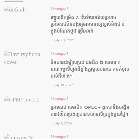
ព័ត៌មានអន្តរជាតិ
រញ្ជួយដីកម្រិត​ 7.1រ៉ិចទ័របានវាយប្រហារ
ប្រទេសជប៉ុនបង្កឲ្យមានមនុស្សស្លាប់​និង​ជាប់
ក្នុងបំណែកថ្មជាច្រើននាក់
July 28, 2026
ព័ត៌មានអន្តរជាតិ
ចិនបានជម្លៀសប្រជាជនជិត ២ លាននាក់
ខណៈព្យុះទីហ្វុងដ៏ខ្លាំងក្លាមួយបានបោកបក់ចូល
ដល់ដីគោក។
July 13, 2026
ព័ត៌មានអន្តរជាតិ
ប្រទេសជាសមាជិក OPEC+​ ពួកគេនឹងបង្កើន
ការផលិតប្រេងឲ្យបាន3លានលីត្រក្នុងមួយថ្ងៃ។
July 7, 2026
ព័ត៌មានអន្តរជាតិ