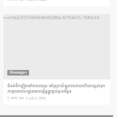
ព័ត៌មានផ្សេងៗ
ជំនន់​ទឹកភ្លៀង​នៅ​តាម​ដងអូរ​ នៅ​ស្រុក​សំឡូត​ថមថយ​ហើយ​បន្សល់​ទុក​
ការ​ខូចខាត​ហេដ្ឋារចនាសម្ព័ន្ធ​ផ្លូវថ្នល់​មួយ​ចំនួន
WPS 168
July 5, 2026