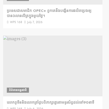
ប្រទេសជាសមាជិក OPEC+​ ពួកគេនឹងបង្កើនការផលិតប្រេងឲ្យ
បាន3លានលីត្រក្នុងមួយថ្ងៃ។
WPS 168
July 7, 2026
ព័ត៌មានអន្តរជាតិ
លោកពូទីននិងលោកត្រាំជូបពិភាក្សាគ្នារតាមទូរស័ព្ធដល់ទៅ90នាទី
WPS 168
July 6, 2026