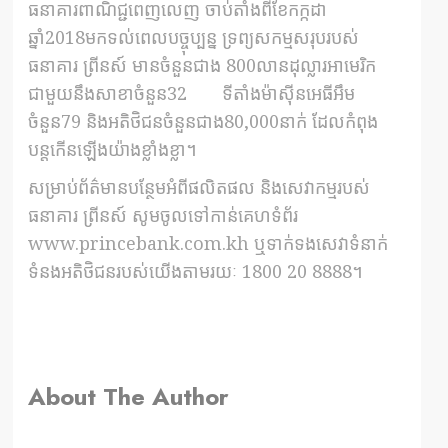
ធនាគារពាណិជ្ជពេញលេញ ចាប់តាំងពីខែកក្កដា
ឆ្នាំ2018មកទល់ពេលបច្ចុប្បន្ន ទ្រព្យសកម្មសរុបរបស់
ធនាគារ ព្រីនស៍ មានចំនួនជាង 800លានដុល្លារអាមេរិក
ជាមួយនឹងសាខាចំនួន32 ទីតាំងម៉ាស៊ីនអេធីអឹម
ចំនួន79 និងអតិថិជនចំនួនជាង80,000នាក់ ដែលកំពុង
បន្តកើនឡើងយ៉ាងខ្លាំងខ្លា។
សម្រាប់ព័ត៌មានបន្ថែមអំពីផលិតផល និងសេវាកម្មរបស់
ធនាគារ ព្រីនស៍ សូមចូលទៅកាន់គេហទំព័រ
www.princebank.com.kh
ឬទាក់ទងសេវាទំនាក់
ទំនងអតិថិជនរបស់យើងតាមរយៈ 1800 20 8888។
About The Author