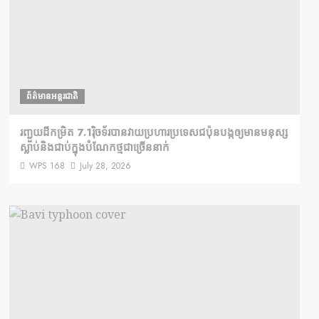
ព័ត៌មានអន្តរជាតិ
រញ្ជួយដីកម្រិត​ 7.1រ៉ិចទ័របានវាយប្រហារប្រទេសជប៉ុនបង្កឲ្យមានមនុស្ស
ស្លាប់​និង​ជាប់ក្នុងបំណែកថ្មជាច្រើននាក់
WPS 168
July 28, 2026