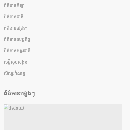
ព័ត៌មានកីឡា
ព័ត៌មានជាតិ
ព័ត៌មានផ្សេងៗ
ព័ត៌មានសេដ្ឋកិច្ច
ព័ត៌មានអន្តរជាតិ
សន្តិសុខសង្គម
សិល្បៈកំសាន្ត
ព័ត៌មានផ្សេងៗ