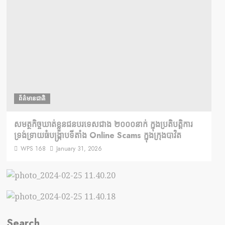
ព័ត៌មានជាតិ
សមត្ថកិច្ចឃាត់ខ្លួនជនបរទេសជាង ២០០០នាក់ ក្នុងប្រតិបត្តិការ
ទ្រង់​ទ្រាយ​ធំ​បង្ក្រាប​ទីតាំង Online Scams ក្នុងក្រុងបាវិត
WPS 168
January 31, 2026
Search