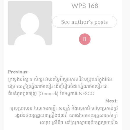
WPS 168
See author's posts
Previous:
ក្រសួងបរិស្ថាន សិក្សា វាយតម្លៃពីស្ថានភាពជីវៈចម្រុះនៅក្នុងដែន
ជម្រកសត្វព្រៃភ្នំណាមលៀរ ដើម្បីរៀបចំដាក់ភ្នំណាមលៀរ ជា
តំបន់ភូគព្ភសាស្ត្រ (Geopark) នៃអង្គការUNESCO
Next:
ចូលរួមអបអរ !លោកឧកញ៉ា សម្បត្តិ និងលោកជំ ទាវចុះប្រគល់នូវ
រង្វាន់រថយន្តព្រូស១គ្រឿងដល់តំ ណាងចែកចាយគ្រួសារកក់ក្តៅ
ឈ្មោះ ស្រីនិច នៅស្រុកស្វាយជ្រំខេត្តស្វាយរៀង