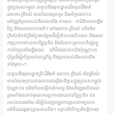
ក្នុងប្រទេសកម្ពុជា ជាមួយនឹងមូលដ្ឋានដើមទុនដ៏រឹងមាំ
ធនាគារ ព្រីនស៍ មានបំណងចូលរួម និងគាំទ្រដល់ការ
អភិវឌ្ឍន៍ប្រទេសជាតិរបស់យើង តាមរយៈ ការវិនិយោគឡើង
វិញ និងសេវាសហគមន៍។ នៅធនាគារ ព្រីនស៍ យើងមិន
ត្រឹមតែខិតខំប្រឹងប្រែងបន្ថែមដើម្បីនាំយកផលិតផល និងសេវា
កម្មប្រកបដោយភាពច្នៃប្រឌិត និងដំណោះស្រាយហិរញ្ញវត្ថុ
កាន់តែប្រសើរឡើងដល់ អតិថិជនរបស់យើងប៉ុណ្ណោះទេ
ប៉ុន្តែដើម្បីគាំទ្រដល់សេដ្ឋកិច្ច និងប្រទេសជាតិរបស់យើង
ទាំងមូល»។
ជាមួយនឹងមូលដ្ឋានគ្រឹះដ៏រឹងមាំ ធនាគារ ព្រីនស៍ មិនត្រឹមតែ
មានបំណងក្លាយជាធនាគារជម្រើសទីមួយក្នុងប្រទេសកម្ពុជា
ប៉ុណ្ណោះទេ យើងក៏បានធ្វើការកែលម្អ និងអភិវឌ្ឍផលិតផល
ព្រមទាំងសេវាកម្មធនាគារប្រកបដោយភាពច្នៃប្រឌិត ឥត
ឈប់ឈរផងដែរ ដើម្បីបំពេញតម្រូវការស្របតាមប្រភេទ
អតិថិជនផ្សេងៗគ្នារបស់យើង។ បន្ទាប់ពីបើកប្រតិបត្តិការជា