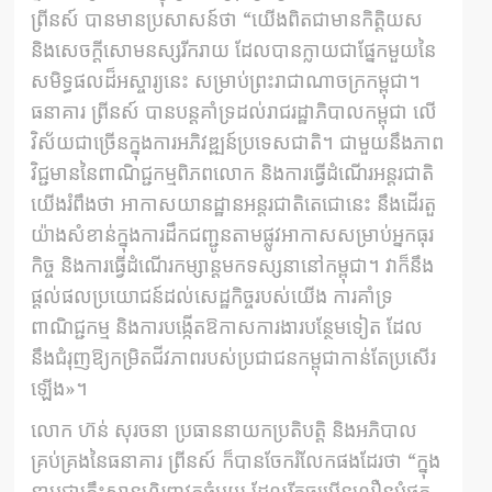
ព្រីនស៍​ បានមានប្រសាសន៍ថា “យើងពិតជាមានកិត្តិយស
និងសេចក្តីសោមនស្សរីករាយ ដែលបានក្លាយជាផ្នែកមួយនៃ
សមិទ្ធផលដ៏អស្ចារ្យនេះ សម្រាប់ព្រះរាជាណាចក្រកម្ពុជា។
ធនាគារ ព្រីនស៍ បានបន្តគាំទ្រដល់រាជរដ្ឋាភិបាលកម្ពុជា លើ
វិស័យជាច្រើនក្នុងការអភិវឌ្ឍន៍ប្រទេសជាតិ។ ជាមួយនឹងភាព
វិជ្ជមាននៃពាណិជ្ជកម្មពិភពលោក និងការធ្វើដំណើរអន្តរជាតិ
យើងរំពឹងថា អាកាសយានដ្ឋានអន្តរជាតិតេជោនេះ នឹងដើរតួ
យ៉ាងសំខាន់ក្នុងការដឹកជញ្ជូនតាមផ្លូវអាកាសសម្រាប់​អ្នកធុរ
កិច្ច និងការធ្វើដំណើរកម្សាន្តមកទស្សនានៅកម្ពុជា។ វា​ក៏​នឹង​
ផ្តល់​ផលប្រយោជន៍​ដល់​សេដ្ឋកិច្ច​របស់​យើង ការគាំទ្រ​
ពាណិជ្ជកម្ម និង​ការ​បង្កើត​ឱកាស​ការងារ​បន្ថែម​ទៀត ដែល
នឹងជំរុញឱ្យកម្រិត​ជីវភាពរបស់​ប្រជាជន​កម្ពុជា​កាន់​តែ​ប្រសើរ
ឡើង»។
លោក ហ៊ន់ សុរចនា ​ប្រធាន​នាយក​ប្រតិបត្តិ និងអភិបាល​
គ្រប់​គ្រង​នៃធនាគារ ព្រីនស៍ ក៏បានចែករំលែកផងដែរថា “ក្នុង
នាមជាគ្រឹះស្ថានហិរញ្ញវត្ថុធំមួយ ដែលរីកចម្រើនលឿនបំផុត