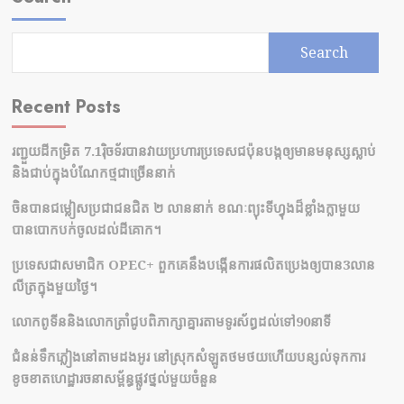
Search
Recent Posts
រញ្ជួយដីកម្រិត​ 7.1រ៉ិចទ័របានវាយប្រហារប្រទេសជប៉ុនបង្កឲ្យមានមនុស្សស្លាប់​
និង​ជាប់ក្នុងបំណែកថ្មជាច្រើននាក់
ចិនបានជម្លៀសប្រជាជនជិត ២ លាននាក់ ខណៈព្យុះទីហ្វុងដ៏ខ្លាំងក្លាមួយ
បានបោកបក់ចូលដល់ដីគោក។
ប្រទេសជាសមាជិក OPEC+​ ពួកគេនឹងបង្កើនការផលិតប្រេងឲ្យបាន3លាន
លីត្រក្នុងមួយថ្ងៃ។
លោកពូទីននិងលោកត្រាំជូបពិភាក្សាគ្នារតាមទូរស័ព្ធដល់ទៅ90នាទី
ជំនន់​ទឹកភ្លៀង​នៅ​តាម​ដងអូរ​ នៅ​ស្រុក​សំឡូត​ថមថយ​ហើយ​បន្សល់​ទុក​ការ​
ខូចខាត​ហេដ្ឋារចនាសម្ព័ន្ធ​ផ្លូវថ្នល់​មួយ​ចំនួន