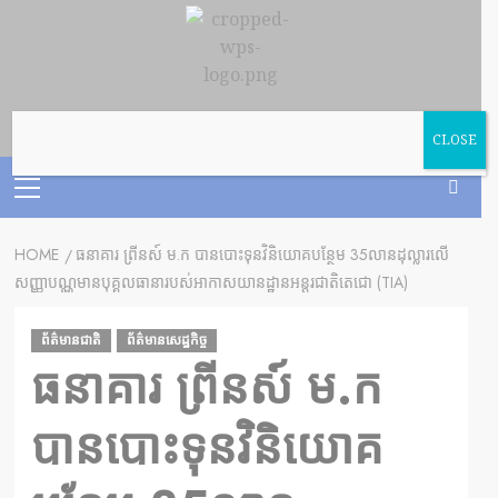
CLOSE
HOME
ធនាគារ ព្រីនស៍ ម.ក បានបោះទុនវិនិយោគបន្ថែម 35លានដុល្លារលើ
សញ្ញាបណ្ណមានបុគ្គលធានារបស់អាកាសយានដ្ឋានអន្តរជាតិតេជោ (TIA)
ព័ត៌មានជាតិ
ព័ត៌មានសេដ្ឋកិច្ច
ធនាគារ ព្រីនស៍ ម.ក
បានបោះទុនវិនិយោគ