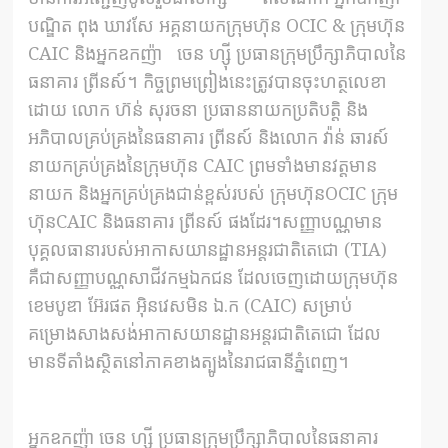
បណ្ឌិត ពុង ឃាវសែ អគ្គនាយកក្រុមហ៊ុន OCIC & ក្រុមហ៊ុន
CAIC និងអ្នកឧកញ៉ា ចេន ហ្ស៊ី ប្រធានក្រុមប្រឹក្សាភិបាលនៃ
ធនាគារ ព្រីនស៍។ កិច្ច​ព្រម​ព្រៀង​នេះ​ត្រូវ​បាន​ចុះ​ហត្ថលេខា​
ដោយ លោក ហ៊ន់​ សុរចនា ​ប្រធាន​នាយក​ប្រតិបត្តិ និង
អភិបាល​គ្រប់​គ្រង​នៃធនាគារ ព្រីនស៍ និងលោក វ៉ាន់ ឆារស៍
នាយកគ្រប់គ្រងនៃក្រុមហ៊ុន CAIC ព្រមទាំងមានវត្តមាន
នាយក និងអ្នកគ្រប់គ្រងជាន់ខ្ពស់របស់ ក្រុមហ៊ុនOCIC​ ក្រុម
ហ៊ុនCAIC និងធនាគារ​ ព្រីនស៍ ផងដែរ។សញ្ញាបណ្ណមាន
បុគ្គលធានារបស់អាកាសយានដ្ឋានអន្តរជាតិតេជោ​ (TIA)
គឺជាសញ្ញាបណ្ណសាជីវកម្មឯកជន ដែលចេញដោយក្រុមហ៊ុន
ខេមបូឌា អ៊ែរផត អ៊ិនវេសមិន ឯ.ក (CAIC) សម្រាប់
គម្រោងសាងសង់អាកាសយានដ្ឋានអន្តរជាតិតេជោ ដែល
មានទីតាំងស្ថិតនៅភាគខាងត្បូងនៃរាជធានីភ្នំពេញ។
អ្នកឧកញ៉ា ចេន ហ្ស៊ី ប្រធានក្រុមប្រឹក្សាភិបាលនៃធនាគារ