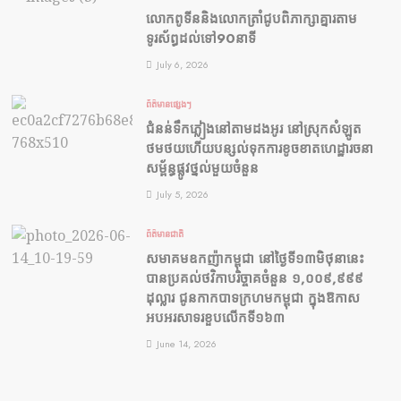
លោកពូទីននិងលោកត្រាំជូបពិភាក្សាគ្នារតាម
ទូរស័ព្ធដល់ទៅ90នាទី
July 6, 2026
ព័ត៌មានផ្សេងៗ
ជំនន់​ទឹកភ្លៀង​នៅ​តាម​ដងអូរ​ នៅ​ស្រុក​សំឡូត​
ថមថយ​ហើយ​បន្សល់​ទុក​ការ​ខូចខាត​ហេដ្ឋារចនា
សម្ព័ន្ធ​ផ្លូវថ្នល់​មួយ​ចំនួន
July 5, 2026
ព័ត៌មានជាតិ
សមាគមឧកញ៉ាកម្ពុជា នៅថ្ងៃទី១៣មិថុនានេះ
បានប្រគល់ថវិកាបរិច្ចាគចំនួន ១,០០៩,៩៩៩
ដុល្លារ ជូនកាកបាទក្រហមកម្ពុជា ក្នុងឱកាស
អបអរសាទរខួបលើកទី១៦៣
June 14, 2026