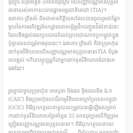
ដុល្លារ សរុបចំនួន 50លានដុល្លារ លើសញ្ញាបណ្ណមានបុគ្គល
ធានារបស់អាកាសយានដ្ឋានអន្តរជាតិតេជោ (TIA)។
ធនាគារ ព្រីនស៍ ពិតជាមានកិត្តិយសដែលបានចូលរួមជាផ្នែក
មួយនៃការអភិវឌ្ឍន៍ហេដ្ឋារចនាសម្ព័ន្ធដឹកជញ្ជូនដ៏សំខាន់នេះ
ដែលនឹងផ្តល់ផលប្រយោជន៍ដល់ព្រះរាជាណាចក្រកម្ពុជាក្នុង
ប៉ុន្មានទសវត្សរ៍ខាងមុខនេះ។ ធនាគារ ព្រីនស៍ គឺជាក្រុមហ៊ុន
ដាក់ទុនវិនិយោគលើសញ្ញាបណ្ណមានបុគ្គលធានាTIA ដំបូង
គេបង្អស់ ហើយបច្ចុប្បន្នក៏ជាអ្នកដាក់ទុនវិនិយោគធំជាងគេ
ផងដែរ។​
រួមគ្នាជាមួយក្រុមហ៊ុន ខេមបូឌា អ៊ែរផត អ៊ិនវេសមិន ឯ.ក
(CAIC) និងក្រុមហ៊ុនសាជីវកម្មវិនិយោគក្រៅប្រទេសកម្ពុជា
(OCIC) ពិធីចុះហត្ថលេខាមួយនេះត្រូវបានធ្វើឡើងសម្រាប់
ការដាក់ទុនវិនិយោគបន្ថែមចំនួន 35 លានដុល្លារលើកិច្ចព្រម
ព្រៀងសញ្ញាបណ្ណមានបុគ្គលធានា។ ពិធីចុះហត្ថលេខានេះ
មានការអញ្ជើញចូលរួមជាសាក្សី ពីសំណាក អ្នកឧកញ៉ា