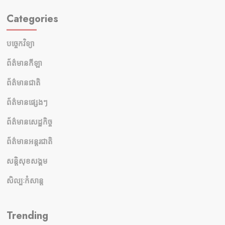
Categories
បច្ចេកវិទ្យា
ព័ត៌មានកីឡា
ព័ត៌មានជាតិ
ព័ត៌មានផ្សេងៗ
ព័ត៌មានសេដ្ឋកិច្ច
ព័ត៌មានអន្តរជាតិ
សន្តិសុខសង្គម
សិល្បៈកំសាន្ត
Trending