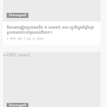
ព័ត៌មានអន្តរជាតិ
ចិនបានជម្លៀសប្រជាជនជិត ២ លាននាក់ ខណៈព្យុះទីហ្វុងដ៏ខ្លាំងក្លា
មួយបានបោកបក់ចូលដល់ដីគោក។
WPS 168
July 13, 2026
ព័ត៌មានអន្តរជាតិ