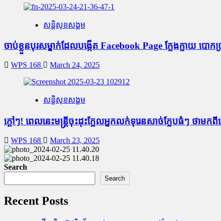
សន្តិសុខសង្គម
ចាប់ខ្លួនបុរសម្នាក់ដែលបង្កើត Facebook Page ក្លែងក្លាយ បោកប
WPS 168
March 24, 2025
សន្តិសុខសង្គម
ក្តៅៗ! ពេលនេះមន្រ្តីចុះដុះក្អែលអ្នកលក់ទុរេនសាច់ក្លែបធំៗ ថាមកព
WPS 168
March 23, 2025
Search
Search
Recent Posts