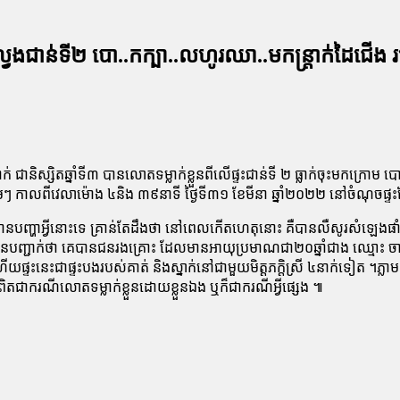
លើផ្ទះល្វែងជាន់ទី២ បោ..កក្បា..លហូរឈា..មកន្ត្រាក់ដៃជ
 ជានិស្សិតឆ្នាំទី៣ បានលោតទម្លាក់ខ្លួនពីលើផ្ទះជាន់ទី ២ ធ្លាក់ចុះមកក្រោម 
កាលពីវេលាម៉ោង ៤និង ៣៩នាទី ថ្ងៃទី៣១ ខែមីនា ឆ្នាំ២០២២ នៅចំណុចផ្ទះល្វែ
ានបញ្ហាអ្វីនោះទេ គ្រាន់តែដឹងថា នៅពេលកើតហេតុនោះ គឺបានលឺសូរសំឡេងផា
ានបញ្ជាក់ថា គេបានជនរងគ្រោះ ដែលមានអាយុប្រមាណជា២០ឆ្នាំជាង ឈ្មោះ ចាន់រី
ផ្ទះនេះជាផ្ទះបងរបស់គាត់ និងស្នាក់នៅជាមួយមិត្តភក្តិស្រី ៤នាក់ទៀត ។ភ្
ិតជាករណីលោតទម្លាក់ខ្លួនដោយខ្លួនឯង ឬក៏ជាករណីអ្វីផ្សេង ៕