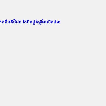
កក់ពីអតិថិជន តែមិនផ្គត់ផ្គង់ផលិតផល