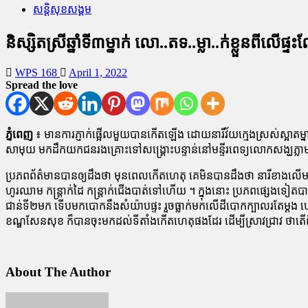
សន្តិសុខសង្គម
និស្សិតស្រីឆ្នាំទី៣ម្នាក់ លោ..តទ..ម្លា..ក់ខ្លួនពី
WPS 168
April 1, 2022
Spread the love
ភ្នំពេញ
៖ មានការភ្ញាក់ផ្អើលមួយបានកើតឡើង ដោយនារីវ័យក្មេងស្រស់ស្អាតម្នាក់
សាមុយ មកដឹកយកជនរងគ្រោះទៅសង្គ្រោះបន្ទាន់នៅមន្ទីរពេទ្យលោកសង្ឃភ្លាមៗ 
ប្រភពព័ត៌មានបានឲ្យដឹងថា មុនពេលកើតហេតុ គេមិនបានដឹងថា នារីខាងលើម
ហូរឈាម កន្ត្រាក់ដៃ កន្ត្រាក់ជើងបាត់ទៅហើយ ។ ក្នុងនោះ ប្រភពផ្សេងទៀតប
ជាន់ទី២មក ទើបមកបោកនឹងសំយ៉ាបផ្ទះ រួចធ្លាក់មកលើដីបោកក្បាលរតែម្តង ហើយ
ខណ្ឌសែនសុខ ក៏បានចុះមកដល់ទីតាំងកើតហេតុផងដែរ ដើម្បីស្រាវជ្រាវ ថាតើព
About The Author