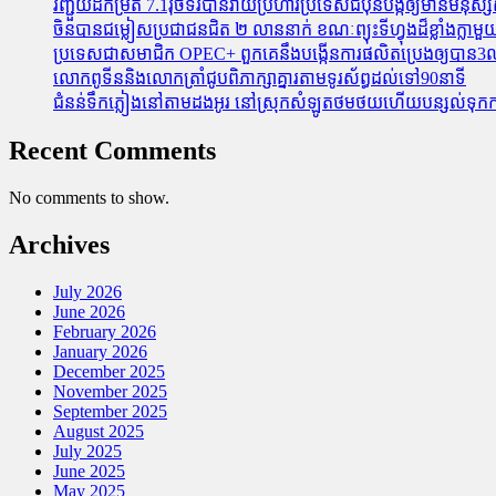
រញ្ជួយដីកម្រិត​ 7.1រ៉ិចទ័របានវាយប្រហារប្រទេសជប៉ុនបង្កឲ្យមានមនុស្សស្
ចិនបានជម្លៀសប្រជាជនជិត ២ លាននាក់ ខណៈព្យុះទីហ្វុងដ៏ខ្លាំងក្
ប្រទេសជាសមាជិក OPEC+​ ពួកគេនឹងបង្កើនការផលិតប្រេងឲ្យបាន3លាន
លោកពូទីននិងលោកត្រាំជូបពិភាក្សាគ្នារតាមទូរស័ព្ធដល់ទៅ90នាទី
ជំនន់​ទឹកភ្លៀង​នៅ​តាម​ដងអូរ​ នៅ​ស្រុក​សំឡូត​ថមថយ​ហើយ​បន្សល់​ទុក​ការ​ខ
Recent Comments
No comments to show.
Archives
July 2026
June 2026
February 2026
January 2026
December 2025
November 2025
September 2025
August 2025
July 2025
June 2025
May 2025