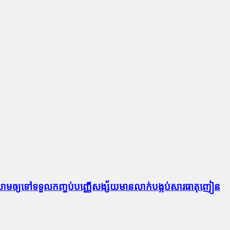
ងលោមឲ្យទៅទទួលកញ្ចប់បញ្ញើសង្ស័យមានលាក់បង្កប់សារធាតុញៀន