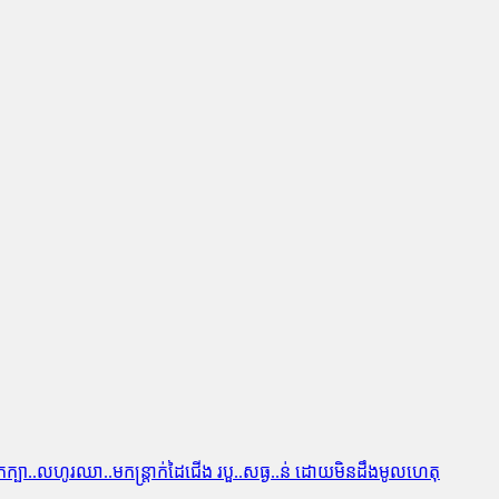
២ បោ..កក្បា..លហូរឈា..មកន្ត្រាក់ដៃជើង របួ..សធ្ង..ន់ ដោយមិនដឹងមូលហេតុ