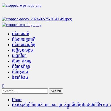
Skip
to
content
Primary
Menu
ព័ត៌មានជាតិ
ព័ត៌មានអន្តរជាតិ
ព័ត៌មានសេដ្ឋកិច្ច
សន្តិសុខសង្គម
បច្ចេកវិទ្យា
សិល្បៈកំសាន្ត
ព័ត៌មានកីឡា
អំពីអង្គភាព
ទំនាក់ទំនង
Search
for:
Home
និស្សិតស្រីឆ្នាំទី៣ម្នាក់ លោ..តទ..ម្លា..ក់ខ្លួនពីលើផ្ទះល្វែងជាន់ទី