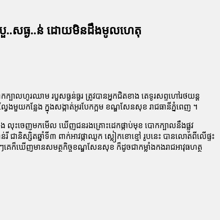
ើង របួ..សធ្ង..ន់ ដោយមិនដឹងមូលហេតុ
បោកក្បាលហូរឈាម របួសធ្ងន់ធ្ងរ ត្រូវបានអ្នកជិតខាង តេទូរសព្ទហៅរថយន្ត
ងមួយកន្លែង ក្នុងសង្កាត់អូរបែកក្អម ខណ្ឌសែនសុខ រាជធានីភ្នំពេញ ។
ំង លុះចេញមកមើល ឃើញជនរងគ្រោះដេកផ្កាប់មុខ បោកក្បាលនឹងផ្លូវ
 ជានិស្សិតឆ្នាំទី៣ ពាក់អាវផ្កាឈូក ស្លៀកខោខ្មៅ រូបនេះ បានលោតពីលើផ្ទះ
លាមៗគេក៏ឃើញមានសមត្ថកិច្ចខណ្ឌសែនសុខ ក៏ដូចជាកម្លាំងកងរាជអាវុធហត្ថ