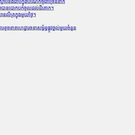
លាប់​និង​ជាប់ក្នុងបំណែកថ្មជាច្រើននាក់
លាមួយបានបោកបក់ចូលដល់ដីគោក។
លីត្រក្នុងមួយថ្ងៃ។
ូចខាត​ហេដ្ឋារចនាសម្ព័ន្ធ​ផ្លូវថ្នល់​មួយ​ចំនួន