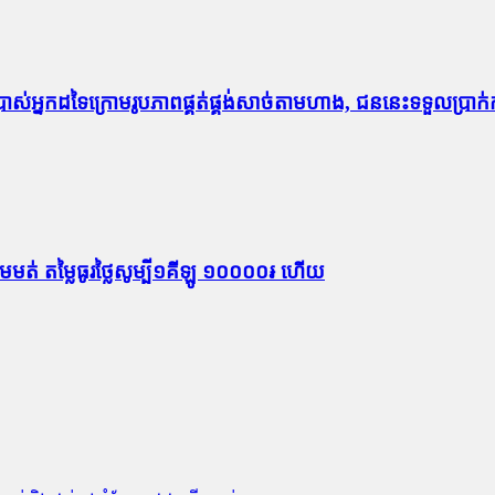
្រាស់អ្នកដទៃក្រោមរូបភាពផ្គត់ផ្គង់សាច់តាមហាង, ជននេះទទួលប្រាក់
ីមេមត់ តម្លៃធូរថ្លៃសូម្បី១គីឡូ ១០០០០៛ ហើយ