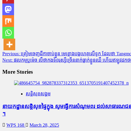
Post
Previous:
ត្រៀមចេញដីកាចាប់ខ្លួន មេខ្លោងបង្កហេតុលើទូក ដែលថា Ta
Next:
ផលកម្មឬម៉េច លឺថាកងទ័ពរុស្សីច្រើននាក់ធ្លាក់ខ្លួនឈឺ ហើយឥឡូវ
navigation
More Stories
សន្តិសុខសង្គម
នាយកដ្ឋានសន្តិសុខផ្ទៃក្នុង សូមធ្វើការសំណូមពរ ដល់សាធារ
។
WPS 168
March 28, 2025