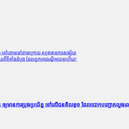
ngmo ទៅនោមនៅខាងក្រោយ រហូតមានការសង្ស័យ
ដកថយពីទីតាំងដំបូង ដែលពួកគេដណ្ដើមបានហើយ!
ណជន ឲ្យមានការប្រុងប្រយ័ត្ន ទៅលើជនខិលខូច ដែលបោកបញ្ឆោតលួ