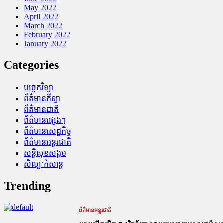
May 2022
April 2022
March 2022
February 2022
January 2022
Categories
បច្ចេកវិទ្យា
ព័ត៌មានកីឡា
ព័ត៌មានជាតិ
ព័ត៌មានផ្សេងៗ
ព័ត៌មានសេដ្ឋកិច្ច
ព័ត៌មានអន្តរជាតិ
សន្តិសុខសង្គម
សិល្បៈកំសាន្ត
Trending
ព័ត៌មានអន្តរជាតិ