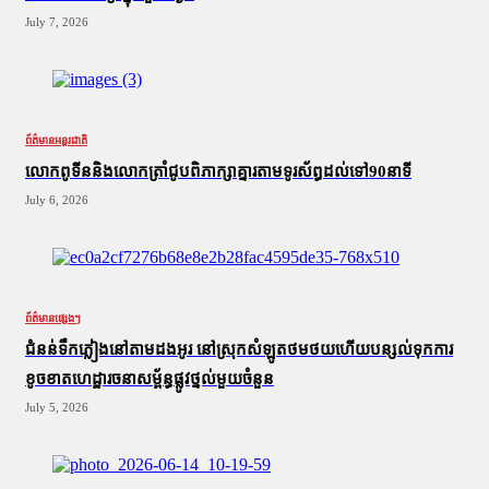
July 7, 2026
ព័ត៌មានអន្តរជាតិ
លោកពូទីននិងលោកត្រាំជូបពិភាក្សាគ្នារតាមទូរស័ព្ធដល់ទៅ90នាទី
July 6, 2026
ព័ត៌មានផ្សេងៗ
ជំនន់​ទឹកភ្លៀង​នៅ​តាម​ដងអូរ​ នៅ​ស្រុក​សំឡូត​ថមថយ​ហើយ​បន្សល់​ទុក​ការ​
ខូចខាត​ហេដ្ឋារចនាសម្ព័ន្ធ​ផ្លូវថ្នល់​មួយ​ចំនួន
July 5, 2026