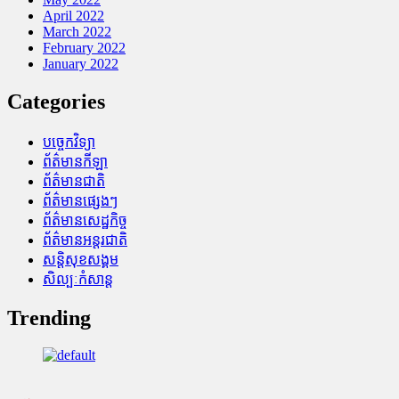
April 2022
March 2022
February 2022
January 2022
Categories
បច្ចេកវិទ្យា
ព័ត៌មានកីឡា
ព័ត៌មានជាតិ
ព័ត៌មានផ្សេងៗ
ព័ត៌មានសេដ្ឋកិច្ច
ព័ត៌មានអន្តរជាតិ
សន្តិសុខសង្គម
សិល្បៈកំសាន្ត
Trending