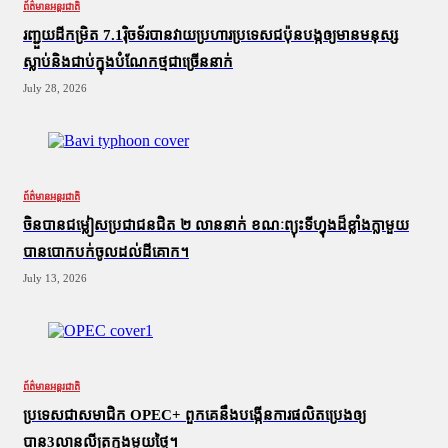
ព័ត៌មានអន្តរជាតិ
រញ្ជួយដីកម្រិត​ 7.1រ៉ិចទ័របានវាយប្រហារប្រទេសជប៉ុនបង្កឲ្យមានមនុស្ស
ស្លាប់​និង​ជាប់ក្នុងបំណែកថ្មជាច្រើននាក់
July 28, 2026
ព័ត៌មានអន្តរជាតិ
ចិនបានជម្លៀសប្រជាជនជិត ២ លាននាក់ ខណៈព្យុះទីហ្វុងដ៏ខ្លាំងក្លាមួយ
បានបោកបក់ចូលដល់ដីគោក។
July 13, 2026
ព័ត៌មានអន្តរជាតិ
ប្រទេសជាសមាជិក OPEC+​ ពួកគេនឹងបង្កើនការផលិតប្រេងឲ្យ
បាន3លានលីត្រក្នុងមួយថ្ងៃ។