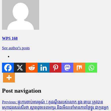
WPS 168
See author's posts
Post navigation
Previous:
ផ្ទុះការចាប់អារម្មណ៍ ! គូដណ្តឹងរបស់លោក ឌួង ឆាយ ត្រូវបាន
មហាជនសរសើរថា ស្អាតដូចទេពអក្សរ និងមើលទៅមានភាពថ្លៃថ្នូរ ជាកូនអ្នក