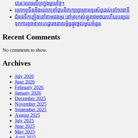
បាន3លានលីត្រក្នុងមួយថ្ងៃ។
លោកពូទីននិងលោកត្រាំជូបពិភាក្សាគ្នារតាមទូរស័ព្ធដល់ទៅ90នាទី
ជំនន់​ទឹកភ្លៀង​នៅ​តាម​ដងអូរ​ នៅ​ស្រុក​សំឡូត​ថមថយ​ហើយ​បន្សល់​
ទុក​ការ​ខូចខាត​ហេដ្ឋារចនាសម្ព័ន្ធ​ផ្លូវថ្នល់​មួយ​ចំនួន
Recent Comments
No comments to show.
Archives
July 2026
June 2026
February 2026
January 2026
December 2025
November 2025
September 2025
August 2025
July 2025
June 2025
May 2025
April 2025