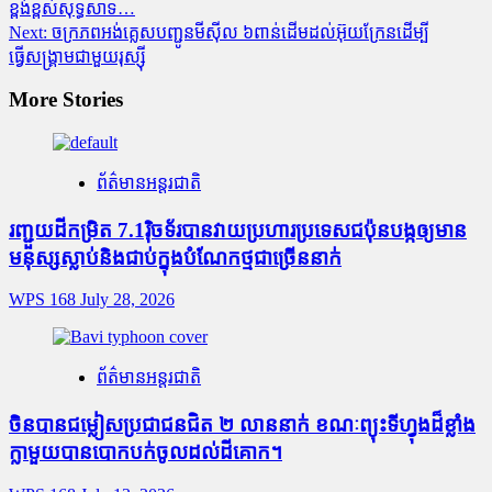
ខ្ពង់ខ្ពស់សុទ្ធសាទ…
Next:
ចក្រភពអង់គ្លេសបញ្ជូនមីស៊ីល ៦ពាន់ដើមដល់អ៊ុយក្រែនដើម្បី
ធ្វើសង្រ្គាមជាមួយរុស្ស៊ី
More Stories
ព័ត៌មានអន្តរជាតិ
រញ្ជួយដីកម្រិត​ 7.1រ៉ិចទ័របានវាយប្រហារប្រទេសជប៉ុនបង្កឲ្យមាន
មនុស្សស្លាប់​និង​ជាប់ក្នុងបំណែកថ្មជាច្រើននាក់
WPS 168
July 28, 2026
ព័ត៌មានអន្តរជាតិ
ចិនបានជម្លៀសប្រជាជនជិត ២ លាននាក់ ខណៈព្យុះទីហ្វុងដ៏ខ្លាំង
ក្លាមួយបានបោកបក់ចូលដល់ដីគោក។