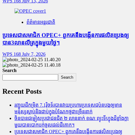
WPS 168
July 13, 2026
ព័ត៌មានអន្តរជាតិ
ប្រទេសជាសមាជិក OPEC+​ ពួកគេនឹងបង្កើនការផលិតប្រេងឲ្យ
បាន3លានលីត្រក្នុងមួយថ្ងៃ។
WPS 168
July 7, 2026
Search
Search
Recent Posts
រញ្ជួយដីកម្រិត​ 7.1រ៉ិចទ័របានវាយប្រហារប្រទេសជប៉ុនបង្កឲ្យមាន
មនុស្សស្លាប់​និង​ជាប់ក្នុងបំណែកថ្មជាច្រើននាក់
ចិនបានជម្លៀសប្រជាជនជិត ២ លាននាក់ ខណៈព្យុះទីហ្វុងដ៏ខ្លាំងក្លា
មួយបានបោកបក់ចូលដល់ដីគោក។
ប្រទេសជាសមាជិក OPEC+​ ពួកគេនឹងបង្កើនការផលិតប្រេងឲ្យ