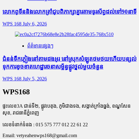
លោកពូទីននិងលោកត្រាំជូបពិភាក្សាគ្នារតាមទូរស័ព្ធដល់ទៅ90នាទី
WPS 168
July 6, 2026
ព័ត៌មានផ្សេងៗ
ជំនន់​ទឹកភ្លៀង​នៅ​តាម​ដងអូរ​ នៅ​ស្រុក​សំឡូត​ថមថយ​ហើយ​បន្សល់​
ទុក​ការ​ខូចខាត​ហេដ្ឋារចនាសម្ព័ន្ធ​ផ្លូវថ្នល់​មួយ​ចំនួន
WPS 168
July 5, 2026
WPS168
ផ្ទះលេខ3A ជាន់ទី២, ផ្លូវបេតុង, ភូមិជាងទង, សង្កាត់ក្រាំងធ្នង់, ខណ្ឌសែន
សុខ, រាជធានីភ្នំពេញ
លេខទំនាក់ទំនង : 015 575 777 012 22 61 22
Email:
vetyeahenwps168@gmail.com