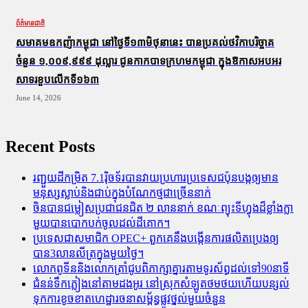
ព័ត៌មានជាតិ
សមាគមឧកញ៉ាកម្ពុជា នៅថ្ងៃទី១៣មិថុនានេះ បានប្រគល់ថវិកាបរិច្ចាគ
ចំនួន ១,០០៩,៩៩៩ ដុល្លារ ជូនកាកបាទក្រហមកម្ពុជា ក្នុងឱកាសអបអរ
សាទរខួបលើកទី១៦៣
June 14, 2026
Recent Posts
រញ្ជួយដីកម្រិត​ 7.1រ៉ិចទ័របានវាយប្រហារប្រទេសជប៉ុនបង្កឲ្យមាន
មនុស្សស្លាប់​និង​ជាប់ក្នុងបំណែកថ្មជាច្រើននាក់
ចិនបានជម្លៀសប្រជាជនជិត ២ លាននាក់ ខណៈព្យុះទីហ្វុងដ៏ខ្លាំងក្លា
មួយបានបោកបក់ចូលដល់ដីគោក។
ប្រទេសជាសមាជិក OPEC+​ ពួកគេនឹងបង្កើនការផលិតប្រេងឲ្យ
បាន3លានលីត្រក្នុងមួយថ្ងៃ។
លោកពូទីននិងលោកត្រាំជូបពិភាក្សាគ្នារតាមទូរស័ព្ធដល់ទៅ90នាទី
ជំនន់​ទឹកភ្លៀង​នៅ​តាម​ដងអូរ​ នៅ​ស្រុក​សំឡូត​ថមថយ​ហើយ​បន្សល់​
ទុក​ការ​ខូចខាត​ហេដ្ឋារចនាសម្ព័ន្ធ​ផ្លូវថ្នល់​មួយ​ចំនួន