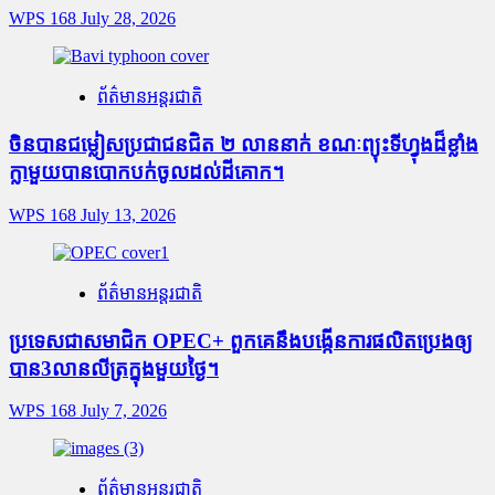
WPS 168
July 28, 2026
ព័ត៌មានអន្តរជាតិ
ចិនបានជម្លៀសប្រជាជនជិត ២ លាននាក់ ខណៈព្យុះទីហ្វុងដ៏ខ្លាំង
ក្លាមួយបានបោកបក់ចូលដល់ដីគោក។
WPS 168
July 13, 2026
ព័ត៌មានអន្តរជាតិ
ប្រទេសជាសមាជិក OPEC+​ ពួកគេនឹងបង្កើនការផលិតប្រេងឲ្យ
បាន3លានលីត្រក្នុងមួយថ្ងៃ។
WPS 168
July 7, 2026
ព័ត៌មានអន្តរជាតិ