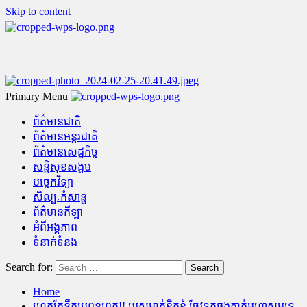
Skip to content
Primary Menu
ព័ត៌មានជាតិ
ព័ត៌មានអន្តរជាតិ
ព័ត៌មានសេដ្ឋកិច្ច
សន្តិសុខសង្គម
បច្ចេកវិទ្យា
សិល្បៈកំសាន្ត
ព័ត៌មានកីឡា
អំពីអង្គភាព
ទំនាក់ទំនង
Search for:
Home
ហេតុតែនឹកប្រពន្ធពេក!! បុរសម្នាក់ខិតខំ ចែវទូកឆ្លងកាត់មហាសមុទ្រ