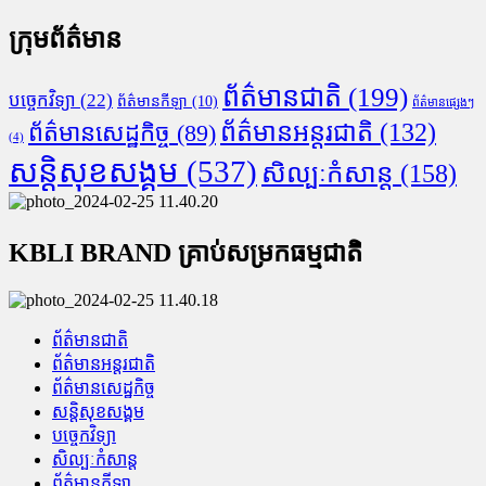
ក្រុមព័ត៌មាន
ព័ត៌មានជាតិ
(199)
បច្ចេកវិទ្យា
(22)
ព័ត៌មានកីឡា
(10)
ព័ត៌មានផ្សេងៗ
ព័ត៌មានអន្តរជាតិ
(132)
ព័ត៌មានសេដ្ឋកិច្ច
(89)
(4)
សន្តិសុខសង្គម
(537)
សិល្បៈកំសាន្ត
(158)
KBLI BRAND គ្រាប់សម្រកធម្មជាតិ
ព័ត៌មានជាតិ
ព័ត៌មានអន្តរជាតិ
ព័ត៌មានសេដ្ឋកិច្ច
សន្តិសុខសង្គម
បច្ចេកវិទ្យា
សិល្បៈកំសាន្ត
ព័ត៌មានកីឡា