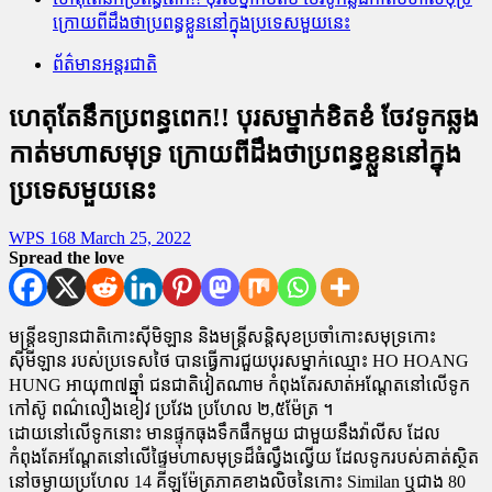
ក្រោយពីដឹងថាប្រពន្ធខ្លួននៅក្នុងប្រទេសមួយនេះ
ព័ត៌មានអន្តរជាតិ
ហេតុតែនឹកប្រពន្ធពេក!! បុរសម្នាក់ខិតខំ ចែវទូកឆ្លង
កាត់មហាសមុទ្រ ក្រោយពីដឹងថាប្រពន្ធខ្លួននៅក្នុង
ប្រទេសមួយនេះ
WPS 168
March 25, 2022
Spread the love
មន្ត្រីឧទ្យានជាតិកោះស៊ីមិឡាន និងមន្ត្រីសន្តិសុខប្រចាំកោះសមុទ្រកោះ
ស៊ីមីឡាន របស់ប្រទេសថៃ បានធ្វើការជួយបុរសម្នាក់ឈ្មោះ HO HOANG
HUNG អាយុ៣៧ឆ្នាំ ជនជាតិវៀតណាម កំពុងតែរសាត់អណ្ដែតនៅលើទូក
កៅស៊ូ ពណ៌លឿងខៀវ ប្រវែង ប្រហែល ២,៥ម៉ែត្រ ។
ដោយនៅលើទូកនោះ មានផ្ទុកធុងទឹកផឹកមួយ ជាមួយនឹងវ៉ាលីស ដែល
កំពុងតែអណ្ដែតនៅលើផ្ទៃមហាសមុទ្រដ៏ធំល្វឹងល្វើយ ដែលទូករបស់គាត់ស្ថិត
នៅចម្ងាយប្រហែល 14 គីឡូម៉ែត្រភាគខាងលិចនៃកោះ Similan ឬជាង 80