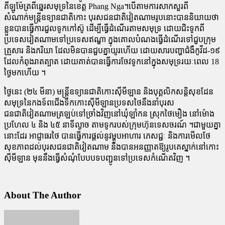
គីឡូម៉ែត្រពីឆ្នេរសមុទ្រនៃខេត្ត Phang Nga។បើតាមការសាកសួរពី
សំណាក់មន្ដ្រីឧទ្យានជាតិកោះ បុរសជនជាតិវៀតណាមរូបនោះបាននិយាយថា
ខ្លួនបានធ្វើការជួលទូកកៅស៊ូ ដើម្បីធ្វើដំណើរតាមសមុទ្រ ដោយជិះទូកពី
ប្រទេសវៀតណាមទៅប្រទេសឥណ្ឌា ក្នុងគោលបំណងធ្វើដំណើរទៅជួបក្រុម
គ្រួសារ និងភរិយា ដែលមិនបានជួបគ្នាយូរហើយ ដោយសារបញ្ហាជំងឺកូវីដ-១៩
ដែលកំពុងរាតត្បាត ដោយគាត់បានធ្វើការចែវទូកនៅក្នុងសមុទ្ររយៈពេល 18
ថ្ងៃមកហើយ ។
ថ្ងៃនេះ (២៤ មីនា) មន្ត្រីឧទ្យានជាតិកោះស៊ីមីឡាន និងបុគ្គលិកសន្តិសុខដែន
សមុទ្រនៃកងទ័ពជើងទឹកកោះស៊ីមីឡានប្រទសថៃនឹងនាំបុរស
ជនជាតិវៀតណាមត្រឡប់ទៅច្រាំងវិញនៅឃុំឡាំកន ស្រុកថៃមឿង នៅម៉ោង
ប្រហែល ៤ និង ៤៥ នាទីល្ងាច តាមទូករបស់ក្រុមហ៊ុនទេសចរណ៍ ។ជាមួយគ្នា
នោះដែរ អាជ្ញាធរថៃ បានធ្វើការផ្ដល់នូវម្ហូបអាហារ ភេសជ្ជៈ និងការមើលថែ
សុខភាពដល់បុរសជនជាតិវៀតណាម និងបានអនញ្ញាតឱ្យរូបគេស្នាក់នៅកោះ
ស៊ីមីឡាន មុននឹងធ្វើសំណុំបែបបទបញ្ជូនទៅប្រទេសកំណើតវិញ ។
About The Author