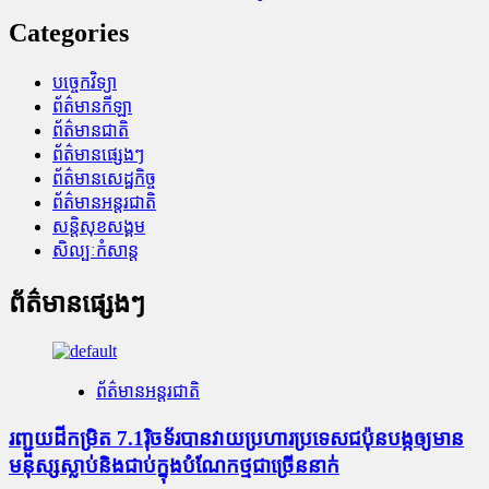
Categories
បច្ចេកវិទ្យា
ព័ត៌មានកីឡា
ព័ត៌មានជាតិ
ព័ត៌មានផ្សេងៗ
ព័ត៌មានសេដ្ឋកិច្ច
ព័ត៌មានអន្តរជាតិ
សន្តិសុខសង្គម
សិល្បៈកំសាន្ត
ព័ត៌មានផ្សេងៗ
ព័ត៌មានអន្តរជាតិ
រញ្ជួយដីកម្រិត​ 7.1រ៉ិចទ័របានវាយប្រហារប្រទេសជប៉ុនបង្កឲ្យមាន
មនុស្សស្លាប់​និង​ជាប់ក្នុងបំណែកថ្មជាច្រើននាក់