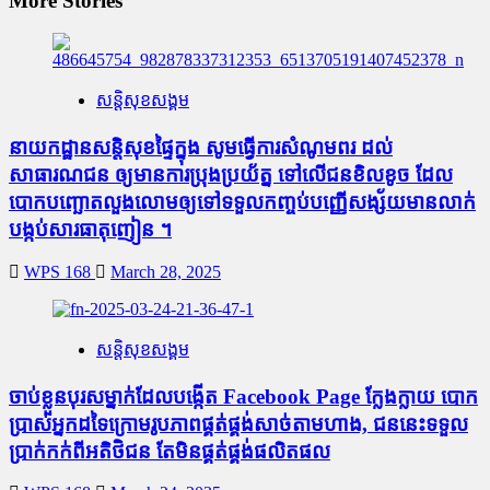
More Stories
សន្តិសុខសង្គម
នាយកដ្ឋានសន្តិសុខផ្ទៃក្នុង សូមធ្វើការសំណូមពរ ដល់
សាធារណជន ឲ្យមានការប្រុងប្រយ័ត្ន ទៅលើជនខិលខូច ដែល
បោកបញ្ឆោតលួងលោមឲ្យទៅទទួលកញ្ចប់បញ្ញើសង្ស័យមានលាក់
បង្កប់សារធាតុញៀន ។
WPS 168
March 28, 2025
សន្តិសុខសង្គម
ចាប់ខ្លួនបុរសម្នាក់ដែលបង្កើត Facebook Page ក្លែងក្លាយ បោក
ប្រាស់អ្នកដទៃក្រោមរូបភាពផ្គត់ផ្គង់សាច់តាមហាង, ជននេះទទួល
ប្រាក់កក់ពីអតិថិជន តែមិនផ្គត់ផ្គង់ផលិតផល