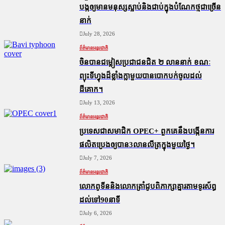
បង្កឲ្យមានមនុស្សស្លាប់​និង​ជាប់ក្នុងបំណែកថ្មជាច្រើន
នាក់
July 28, 2026
ព័ត៌មានអន្តរជាតិ
ចិនបានជម្លៀសប្រជាជនជិត ២ លាននាក់ ខណៈ
ព្យុះទីហ្វុងដ៏ខ្លាំងក្លាមួយបានបោកបក់ចូលដល់
ដីគោក។
July 13, 2026
ព័ត៌មានអន្តរជាតិ
ប្រទេសជាសមាជិក OPEC+​ ពួកគេនឹងបង្កើនការ
ផលិតប្រេងឲ្យបាន3លានលីត្រក្នុងមួយថ្ងៃ។
July 7, 2026
ព័ត៌មានអន្តរជាតិ
លោកពូទីននិងលោកត្រាំជូបពិភាក្សាគ្នារតាមទូរស័ព្ធ
ដល់ទៅ90នាទី
July 6, 2026