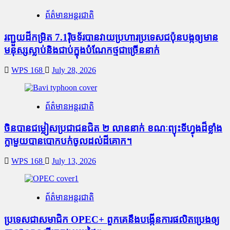
ព័ត៌មានអន្តរជាតិ
រញ្ជួយដីកម្រិត​ 7.1រ៉ិចទ័របានវាយប្រហារប្រទេសជប៉ុនបង្កឲ្យមាន
មនុស្សស្លាប់​និង​ជាប់ក្នុងបំណែកថ្មជាច្រើននាក់
WPS 168
July 28, 2026
ព័ត៌មានអន្តរជាតិ
ចិនបានជម្លៀសប្រជាជនជិត ២ លាននាក់ ខណៈព្យុះទីហ្វុងដ៏ខ្លាំង
ក្លាមួយបានបោកបក់ចូលដល់ដីគោក។
WPS 168
July 13, 2026
ព័ត៌មានអន្តរជាតិ
ប្រទេសជាសមាជិក OPEC+​ ពួកគេនឹងបង្កើនការផលិតប្រេងឲ្យ