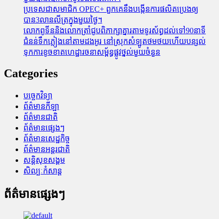
ប្រទេសជាសមាជិក OPEC+​ ពួកគេនឹងបង្កើនការផលិតប្រេងឲ្យ
បាន3លានលីត្រក្នុងមួយថ្ងៃ។
លោកពូទីននិងលោកត្រាំជូបពិភាក្សាគ្នារតាមទូរស័ព្ធដល់ទៅ90នាទី
ជំនន់​ទឹកភ្លៀង​នៅ​តាម​ដងអូរ​ នៅ​ស្រុក​សំឡូត​ថមថយ​ហើយ​បន្សល់​
ទុក​ការ​ខូចខាត​ហេដ្ឋារចនាសម្ព័ន្ធ​ផ្លូវថ្នល់​មួយ​ចំនួន
Categories
បច្ចេកវិទ្យា
ព័ត៌មានកីឡា
ព័ត៌មានជាតិ
ព័ត៌មានផ្សេងៗ
ព័ត៌មានសេដ្ឋកិច្ច
ព័ត៌មានអន្តរជាតិ
សន្តិសុខសង្គម
សិល្បៈកំសាន្ត
ព័ត៌មានផ្សេងៗ