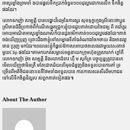
អាសូរខ្លាំងព្រមទាំ ងបានផ្តល់ទឹកប្រាក់ចំនួន១០០ដុល្លារជាការលើក ទឹកចិត្ត
ផងដែរ។
លោកឧកញ៉ា សម្បត្តិ បានបង្ហោះវីដេអូនៃការសួរ សុខទុក្ខក្មេងស្រីនោះថាប្អូន
ស្រីមានជំងឺប្រកាច់ពីកំណើត(ឆ្កួតជ្រូក)ខ្ញុំបានជួបគាត់ដោយចៃដន្យ ពិ តជាគួរ
អោយអាណិតអាសូរខ្លាំងណាស់ក៏បានជូនថវិកាគាត់១០០ដុល្លារផងដែរ។គាត់
ចង់ឃើញប្រុញ ព្រោះដឹងថាខ្ញុំទៅសម្ពោធទីតាំងតំណាងចែកចាយ និងមានវត្ត
មាន ប្រុញ មកដែរ។ពេលនេះខ្ញុំក៏ផ្តល់ឱកាសអោយថតលេងជាមួយIdolគាត់
មួយClip ផងដែរ។តាមការកត់សម្គាល់អគ្គនាយកក្រុមហ៊ុនគ្រួសារកក់ ក្តៅគឺ
លោកឧកញ៉ា អ៊ុច សម្បត្តិ និងលោកជំទាវ ហ៊ឹ ម សុភ័គ្រ បច្ចុប្បន្នត្រូវបានគេ
មើលឃើញថាមិនត្រឹ មតែជោគជ័យលើមុខជំនួញនិងទទួលបានការគាំ ទ្រ
ច្រើនពីអតិថិជននោះទេគឺថែមទាំងទទួលបាន ការកោសសរសើរពីមហាជន
ទៅលើទឹកចិត្តដ៏ល្អរប ស់ពួកគាត់ទៀតផង៕
About The Author