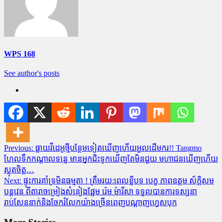
WPS 168
See author's posts
Post
Previous:
ធ្លាយវីដេអូថ្មីបន្ថែមទៀតឃើញហើយអួលដើមករ!! Tangmo
ហែលទឹកកណ្តាលទន្លេ មានអ្នកជិះទូកឃើញតែមិនជួយ មហាជនឃើញហើយ
navigation
ស្លុតចិត្ត…
Next:
ផ្ទុះការគាំទ្រមិនធម្មតា ! ត្រឹមរយ:ពេលខ្លីបទ បេក្ខ ភាពឧត្តម ស័ក្តិសម
បន្តវេន ពីតារាចម្រៀងសំនៀងផ្អែម រ៉េម ម៉ារីសា ទទួលបានការទស្សនា
រាប់សែននាក់និងចែករំលែកយ៉ាងច្រេីនពេញបណ្តាញហ្វេសបុក