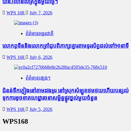
បាន3លានលីត្រក្នុងមួយថ្ងៃ។
WPS 168
July 7, 2026
ព័ត៌មានអន្តរជាតិ
លោកពូទីននិងលោកត្រាំជូបពិភាក្សាគ្នារតាមទូរស័ព្ធដល់ទៅ90នាទី
WPS 168
July 6, 2026
ព័ត៌មានផ្សេងៗ
ជំនន់​ទឹកភ្លៀង​នៅ​តាម​ដងអូរ​ នៅ​ស្រុក​សំឡូត​ថមថយ​ហើយ​បន្សល់​
ទុក​ការ​ខូចខាត​ហេដ្ឋារចនាសម្ព័ន្ធ​ផ្លូវថ្នល់​មួយ​ចំនួន
WPS 168
July 5, 2026
WPS168