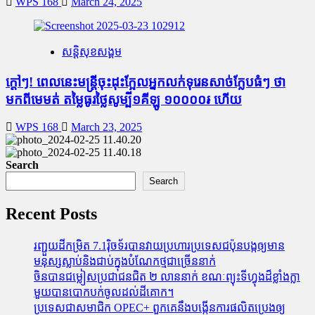
WPS 168
March 24, 2025
សន្តិសុខសង្គម
ក្តៅៗ! ពេលនេះមន្រ្តីចុះដុះក្អែលអ្នកលក់ទុរេនសាច់ក្លែបធំៗ ថា
មកពីមេមត់ តម្លៃធូរថ្លៃសូម្បី១គីឡូ ១០០០០៛ ហើយ
WPS 168
March 23, 2025
Search
Search
Recent Posts
រញ្ជួយដីកម្រិត​ 7.1រ៉ិចទ័របានវាយប្រហារប្រទេសជប៉ុនបង្កឲ្យមាន
មនុស្សស្លាប់​និង​ជាប់ក្នុងបំណែកថ្មជាច្រើននាក់
ចិនបានជម្លៀសប្រជាជនជិត ២ លាននាក់ ខណៈព្យុះទីហ្វុងដ៏ខ្លាំងក្លា
មួយបានបោកបក់ចូលដល់ដីគោក។
ប្រទេសជាសមាជិក OPEC+​ ពួកគេនឹងបង្កើនការផលិតប្រេងឲ្យ