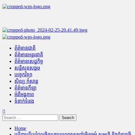
Skip
to
content
Primary
Menu
ព័ត៌មានជាតិ
ព័ត៌មានអន្តរជាតិ
ព័ត៌មានសេដ្ឋកិច្ច
សន្តិសុខសង្គម
បច្ចេកវិទ្យា
សិល្បៈកំសាន្ត
ព័ត៌មានកីឡា
អំពីអង្គភាព
ទំនាក់ទំនង
Search
for:
Home
ឃើញហើយរំជួលចិត្តក្រោយលោកឧកញ៉ាចិត្តធម៌ សម្បត្តិ និងជំទាវធ្វើ