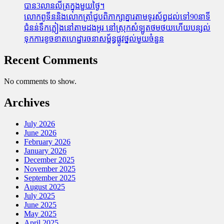
បាន3លានលីត្រក្នុងមួយថ្ងៃ។
លោកពូទីននិងលោកត្រាំជូបពិភាក្សាគ្នារតាមទូរស័ព្ធដល់ទៅ90នាទី
ជំនន់​ទឹកភ្លៀង​នៅ​តាម​ដងអូរ​ នៅ​ស្រុក​សំឡូត​ថមថយ​ហើយ​បន្សល់​
ទុក​ការ​ខូចខាត​ហេដ្ឋារចនាសម្ព័ន្ធ​ផ្លូវថ្នល់​មួយ​ចំនួន
Recent Comments
No comments to show.
Archives
July 2026
June 2026
February 2026
January 2026
December 2025
November 2025
September 2025
August 2025
July 2025
June 2025
May 2025
April 2025