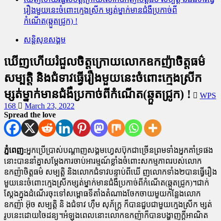
រឿងមួយនេះចំពោះក្មេងស្រីក ម្សត់ម្នាក់មានជំងឺប្រកាច់ពី
កំណើត(ឆ្កួតជ្រូក) !
សន្តិសុខសង្គម
ឃើញហើយរំជួលចិត្តក្រោយលោកឧកញ៉ាចិត្តធម៌
សម្បត្តិ និងជំទាវធ្វើរឿងមួយនេះចំពោះក្មេងស្រីក
ម្សត់ម្នាក់មានជំងឺប្រកាច់ពីកំណើត(ឆ្កួតជ្រូក) !
WPS
168
March 23, 2022
Spread the love
ភ្នំពេញ:
អ្នកប្រើប្រាស់បណ្តាញសង្គមហ្វេសប៊ុកជាច្រើនព្រមទាំងអ្នកគាំទ្រផង
នោះបាននាំគ្នាសម្តែងការចាប់អារម្មណ៍ខ្លាំងចំពោះសកម្មភាពរបស់លោក
ឧកញ៉ាចិត្តធម៌ សម្បត្តិ និងលោកជំទាវបន្ទាប់ពីឃើ ញលោកទាំង២បានធ្វើរឿង
មួយនេះចំពោះក្មេងស្រីកម្សត់ម្នាក់មានជំងឺប្រកាច់ពីកំណើត(ឆ្កួតជ្រូក)។ជាក់
ស្តែងក្នុងដំណើរចុះទៅសម្ពោធទីតាំងតំណាងចែកចាយមួយកន្លែងលោក
ឧកញ៉ា អ៊ុច សម្បត្តិ និ ងជំទាវ ហ៊ឹម សុភ័ក្រ្ត ក៏បានជួបជាមួយក្មេងស្រីក ម្សត់
រូបនេះដោយចៃដន្យ។អំឡុងពេលនោះលោកឧកញ៉ាក៏បានបង្ហាញក្តីអាណិត