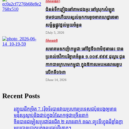
ព័ត៌មានផ្សេងៗ
ជំនន់​ទឹកភ្លៀង​នៅ​តាម​ដងអូរ​ នៅ​ស្រុក​សំឡូត​
ថមថយ​ហើយ​បន្សល់​ទុក​ការ​ខូចខាត​ហេដ្ឋារចនា
សម្ព័ន្ធ​ផ្លូវថ្នល់​មួយ​ចំនួន
July 5, 2026
ព័ត៌មានជាតិ
សមាគមឧកញ៉ាកម្ពុជា នៅថ្ងៃទី១៣មិថុនានេះ បាន
ប្រគល់ថវិកាបរិច្ចាគចំនួន ១,០០៩,៩៩៩ ដុល្លារ ជូន
កាកបាទក្រហមកម្ពុជា ក្នុងឱកាសអបអរសាទរខួប
លើកទី១៦៣
June 14, 2026
Recent Posts
រញ្ជួយដីកម្រិត​ 7.1រ៉ិចទ័របានវាយប្រហារប្រទេសជប៉ុនបង្កឲ្យមាន
មនុស្សស្លាប់​និង​ជាប់ក្នុងបំណែកថ្មជាច្រើននាក់
ចិនបានជម្លៀសប្រជាជនជិត ២ លាននាក់ ខណៈព្យុះទីហ្វុងដ៏ខ្លាំងក្លា
មួយបានបោកបក់ចូលដល់ដីគោក។