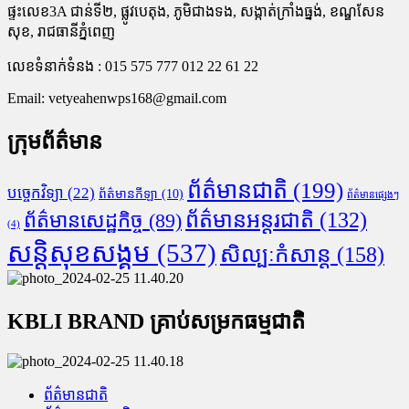
ផ្ទះលេខ3A ជាន់ទី២, ផ្លូវបេតុង, ភូមិជាងទង, សង្កាត់ក្រាំងធ្នង់, ខណ្ឌសែន
សុខ, រាជធានីភ្នំពេញ
លេខទំនាក់ទំនង : 015 575 777 012 22 61 22
Email:
vetyeahenwps168@gmail.com
ក្រុមព័ត៌មាន
ព័ត៌មានជាតិ
(199)
បច្ចេកវិទ្យា
(22)
ព័ត៌មានកីឡា
(10)
ព័ត៌មានផ្សេងៗ
ព័ត៌មានអន្តរជាតិ
(132)
ព័ត៌មានសេដ្ឋកិច្ច
(89)
(4)
សន្តិសុខសង្គម
(537)
សិល្បៈកំសាន្ត
(158)
KBLI BRAND គ្រាប់សម្រកធម្មជាតិ
ព័ត៌មានជាតិ