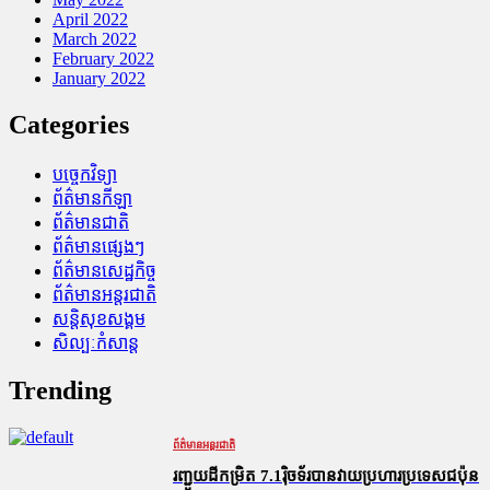
April 2022
March 2022
February 2022
January 2022
Categories
បច្ចេកវិទ្យា
ព័ត៌មានកីឡា
ព័ត៌មានជាតិ
ព័ត៌មានផ្សេងៗ
ព័ត៌មានសេដ្ឋកិច្ច
ព័ត៌មានអន្តរជាតិ
សន្តិសុខសង្គម
សិល្បៈកំសាន្ត
Trending
ព័ត៌មានអន្តរជាតិ
រញ្ជួយដីកម្រិត​ 7.1រ៉ិចទ័របានវាយប្រហារប្រទេសជប៉ុន