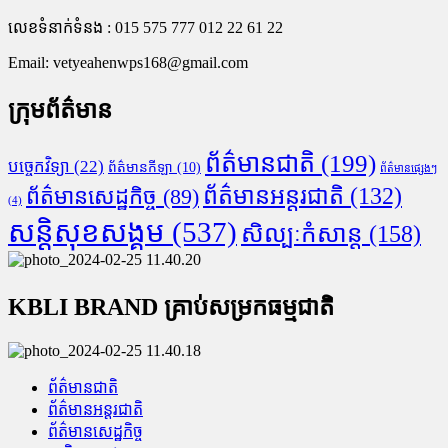
លេខទំនាក់ទំនង : 015 575 777 012 22 61 22
Email:
vetyeahenwps168@gmail.com
ក្រុមព័ត៌មាន
ព័ត៌មានជាតិ
(199)
បច្ចេកវិទ្យា
(22)
ព័ត៌មានកីឡា
(10)
ព័ត៌មានផ្សេងៗ
ព័ត៌មានអន្តរជាតិ
(132)
ព័ត៌មានសេដ្ឋកិច្ច
(89)
(4)
សន្តិសុខសង្គម
(537)
សិល្បៈកំសាន្ត
(158)
KBLI BRAND គ្រាប់សម្រកធម្មជាតិ
ព័ត៌មានជាតិ
ព័ត៌មានអន្តរជាតិ
ព័ត៌មានសេដ្ឋកិច្ច