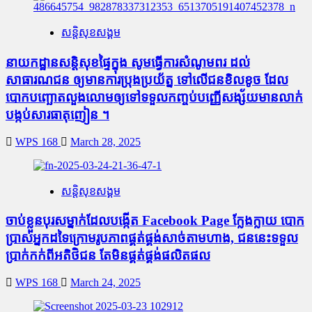
សន្តិសុខសង្គម
នាយកដ្ឋានសន្តិសុខផ្ទៃក្នុង សូមធ្វើការសំណូមពរ ដល់
សាធារណជន ឲ្យមានការប្រុងប្រយ័ត្ន ទៅលើជនខិលខូច ដែល
បោកបញ្ឆោតលួងលោមឲ្យទៅទទួលកញ្ចប់បញ្ញើសង្ស័យមានលាក់
បង្កប់សារធាតុញៀន ។
WPS 168
March 28, 2025
សន្តិសុខសង្គម
ចាប់ខ្លួនបុរសម្នាក់ដែលបង្កើត Facebook Page ក្លែងក្លាយ បោក
ប្រាស់អ្នកដទៃក្រោមរូបភាពផ្គត់ផ្គង់សាច់តាមហាង, ជននេះទទួល
ប្រាក់កក់ពីអតិថិជន តែមិនផ្គត់ផ្គង់ផលិតផល
WPS 168
March 24, 2025