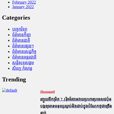
February 2022
January 2022
Categories
បច្ចេកវិទ្យា
ព័ត៌មានកីឡា
ព័ត៌មានជាតិ
ព័ត៌មានផ្សេងៗ
ព័ត៌មានសេដ្ឋកិច្ច
ព័ត៌មានអន្តរជាតិ
សន្តិសុខសង្គម
សិល្បៈកំសាន្ត
Trending
ព័ត៌មានអន្តរជាតិ
រញ្ជួយដីកម្រិត​ 7.1រ៉ិចទ័របានវាយប្រហារប្រទេសជប៉ុន
បង្កឲ្យមានមនុស្សស្លាប់​និង​ជាប់ក្នុងបំណែកថ្មជាច្រើន
នាក់