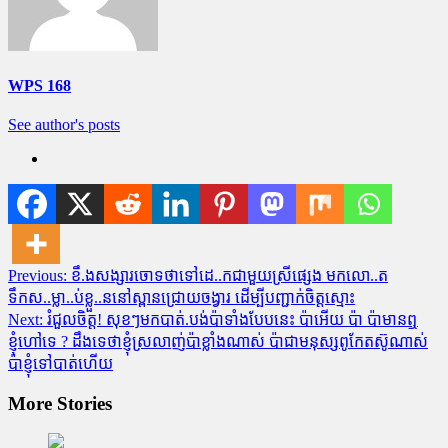
WPS 168
See author's posts
Post
Previous:
ខឹ.ងសង្សារចោទថាទៅដេ..កជាមួយស្រីផ្សេង មកលោ..ត
ទឹកស..ម្លា..ប់ខ្លួ..ននៅស្ពានជ្រោយចង្វារ ដើម្បីបញ្ជាក់ចិត្តស្មោះ
navigation
Next:
រំជួលចិត្ត! សុខៗមកបាត់.បង់ប៉ាទាំងបែបនេះ ប៉ាអើយ ប៉ា ប៉ាមានឮ
ខ្ញុំហៅទេ ? ដឹងទេថាខ្ញុំស្រលាញ់ប៉ាខ្លាំងណាស់ ប៉ាជាមនុស្សពូកែតស៊ូណាស់
ប៉ាខ្ញុំទៅបាត់ហើយ
More Stories