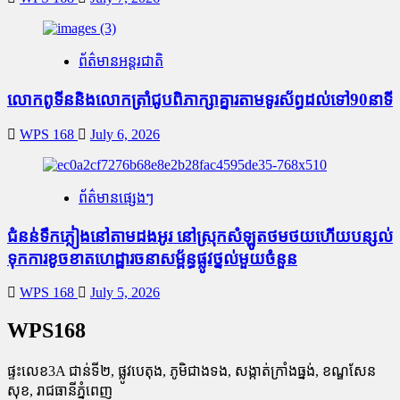
ព័ត៌មានអន្តរជាតិ
លោកពូទីននិងលោកត្រាំជូបពិភាក្សាគ្នារតាមទូរស័ព្ធដល់ទៅ90នាទី
WPS 168
July 6, 2026
ព័ត៌មានផ្សេងៗ
ជំនន់​ទឹកភ្លៀង​នៅ​តាម​ដងអូរ​ នៅ​ស្រុក​សំឡូត​ថមថយ​ហើយ​បន្សល់​
ទុក​ការ​ខូចខាត​ហេដ្ឋារចនាសម្ព័ន្ធ​ផ្លូវថ្នល់​មួយ​ចំនួន
WPS 168
July 5, 2026
WPS168
ផ្ទះលេខ3A ជាន់ទី២, ផ្លូវបេតុង, ភូមិជាងទង, សង្កាត់ក្រាំងធ្នង់, ខណ្ឌសែន
សុខ, រាជធានីភ្នំពេញ