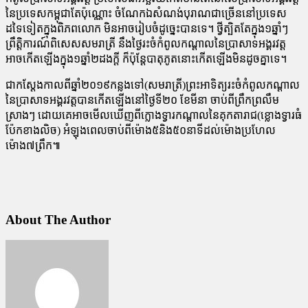
នៃប្រទេសកម្ពុជាតែប៉ុណ្ណោះ ចំណែកឯសំណង់បុរាណជាច្រើននៅប្រទេស
ដទៃទៀតក្នុងពិភពលោក មិនអាចរៀបចំដូច្នេះបានទេ។ ថ្វីត្បិតតែក្នុង១ឆ្នាំៗ
ព្រឹត្តិការណ៍ពិសេសសមរាត្រី នឹងថ្ងៃរះចំកំពូលកណ្ដាលនៃប្រាសាទអង្គរវត្ត
អាចកើតឡើងក្នុង១ឆ្នាំ២ដងក្តី ក៏ប៉ុន្តែបាតុភូតនោះកើតឡើងមិនដូចគ្នាទេ។
ជាកស្តែងកាលពីឆ្នាំ២០១៩កន្លងទៅ(សមរាត្រី)ព្រះអាទិត្យរះចំកំពូលកណ្ដាល
នៃប្រាសាទអង្គរវត្តបានកើតឡើងនៅថ្ងៃទី២០ ខែមីនា ចាប់ពីព្រឹកព្រលឹម
ស្រាងៗ ដោយគេអាចមើលឃើញពីក្លោងទ្វារកណ្តាលនៃគុកតារាជ(ខ្លោងទ្វារធំ
ប៉ែកខាងលិច) អំឡុងពេលចាប់ពីម៉ោង៥និង៥០នាទីដល់ម៉ោងប្រហែល
ម៉ោង៧ព្រឹក៕
About The Author