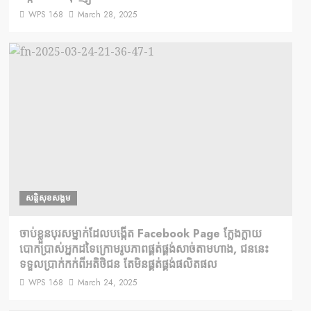
WPS 168
March 28, 2025
សន្តិសុខសង្គម
ចាប់ខ្លួនបុរសម្នាក់ដែលបង្កើត Facebook Page ក្លែងក្លាយ
បោកប្រាស់អ្នកដទៃក្រោមរូបភាពផ្គត់ផ្គង់សាច់តាមហាង, ជននេះ
ទទួលប្រាក់កក់ពីអតិថិជន តែមិនផ្គត់ផ្គង់ផលិតផល
WPS 168
March 24, 2025