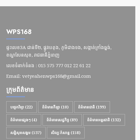
WPS168
ផ្ទះលេខ3A ជាន់ទី២, ផ្លូវបេតុង, ភូមិជាងទង, សង្កាត់ក្រាំងធ្នង់,
ខណ្ឌសែនសុខ, រាជធានីភ្នំពេញ
លេខទំនាក់ទំនង : 015 575 777 012 22 61 22
Email:
vetyeahenwps168@gmail.com
ក្រុមព័ត៌មាន
បច្ចេកវិទ្យា
(22)
ព័ត៌មានកីឡា
(10)
ព័ត៌មានជាតិ
(199)
ព័ត៌មានផ្សេងៗ
(4)
ព័ត៌មានសេដ្ឋកិច្ច
(89)
ព័ត៌មានអន្តរជាតិ
(132)
សន្តិសុខសង្គម
(537)
សិល្បៈកំសាន្ត
(158)