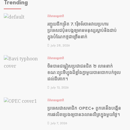
Trending
ព័ត៌មានអន្តរជាតិ
រញ្ជួយដីកម្រិត​ 7.1រ៉ិចទ័របានវាយប្រហារ
ប្រទេសជប៉ុនបង្កឲ្យមានមនុស្សស្លាប់​និង​ជាប់
ក្នុងបំណែកថ្មជាច្រើននាក់
July 28, 2026
ព័ត៌មានអន្តរជាតិ
ចិនបានជម្លៀសប្រជាជនជិត ២ លាននាក់
ខណៈព្យុះទីហ្វុងដ៏ខ្លាំងក្លាមួយបានបោកបក់ចូល
ដល់ដីគោក។
July 13, 2026
ព័ត៌មានអន្តរជាតិ
ប្រទេសជាសមាជិក OPEC+​ ពួកគេនឹងបង្កើន
ការផលិតប្រេងឲ្យបាន3លានលីត្រក្នុងមួយថ្ងៃ។
July 7, 2026