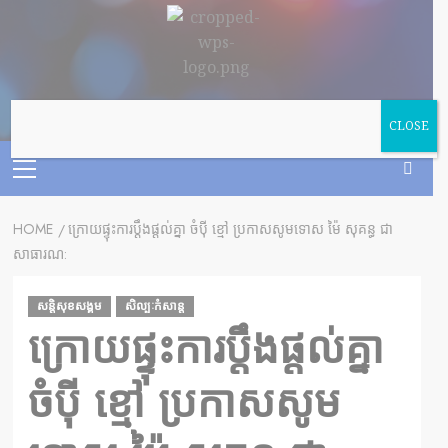
CLOSE
HOME
ក្រោយផ្ទុះការប្តឹងផ្តល់គ្នា ចំប៉ី ខ្មៅ ប្រកាសសូមទោស ម៉ៃ សុគន្ធ ជា
សាធារណ:
សន្តិសុខសង្គម
សិល្បៈកំសាន្ត
ក្រោយផ្ទុះការប្តឹងផ្តល់គ្នា
ចំប៉ី ខ្មៅ ប្រកាសសូម