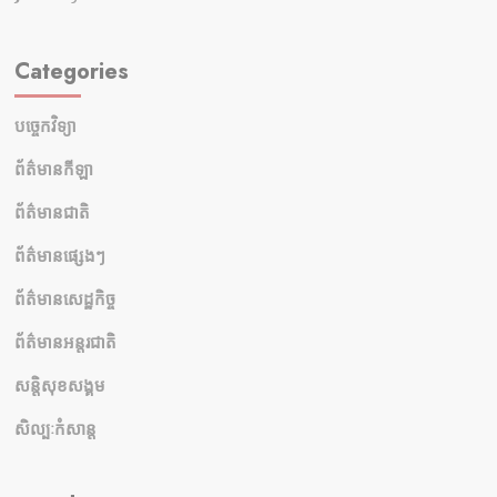
Categories
បច្ចេកវិទ្យា
ព័ត៌មានកីឡា
ព័ត៌មានជាតិ
ព័ត៌មានផ្សេងៗ
ព័ត៌មានសេដ្ឋកិច្ច
ព័ត៌មានអន្តរជាតិ
សន្តិសុខសង្គម
សិល្បៈកំសាន្ត