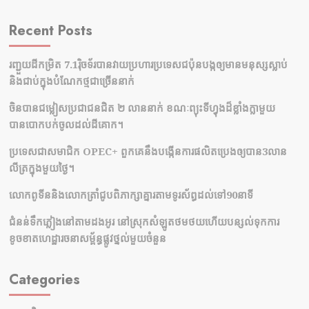
Recent Posts
រញ្ជួយដីកម្រិត​ 7.1រ៉ិចទ័របានវាយប្រហារប្រទេសជប៉ុនបង្កឲ្យមានមនុស្សស្លាប់​
និង​ជាប់ក្នុងបំណែកថ្មជាច្រើននាក់
ចិនបានជម្លៀសប្រជាជនជិត ២ លាននាក់ ខណៈព្យុះទីហ្វុងដ៏ខ្លាំងក្លាមួយ
បានបោកបក់ចូលដល់ដីគោក។
ប្រទេសជាសមាជិក OPEC+​ ពួកគេនឹងបង្កើនការផលិតប្រេងឲ្យបាន3លាន
លីត្រក្នុងមួយថ្ងៃ។
លោកពូទីននិងលោកត្រាំជូបពិភាក្សាគ្នារតាមទូរស័ព្ធដល់ទៅ90នាទី
ជំនន់​ទឹកភ្លៀង​នៅ​តាម​ដងអូរ​ នៅ​ស្រុក​សំឡូត​ថមថយ​ហើយ​បន្សល់​ទុក​ការ​
ខូចខាត​ហេដ្ឋារចនាសម្ព័ន្ធ​ផ្លូវថ្នល់​មួយ​ចំនួន
Categories