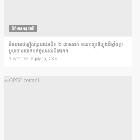
ព័ត៌មានអន្តរជាតិ
ចិនបានជម្លៀសប្រជាជនជិត ២ លាននាក់ ខណៈព្យុះទីហ្វុងដ៏ខ្លាំងក្លា
មួយបានបោកបក់ចូលដល់ដីគោក។
WPS 168
July 13, 2026