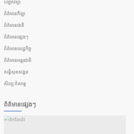
បច្ចេកវិទ្យា
ព័ត៌មានកីឡា
ព័ត៌មានជាតិ
ព័ត៌មានផ្សេងៗ
ព័ត៌មានសេដ្ឋកិច្ច
ព័ត៌មានអន្តរជាតិ
សន្តិសុខសង្គម
សិល្បៈកំសាន្ត
ព័ត៌មានផ្សេងៗ