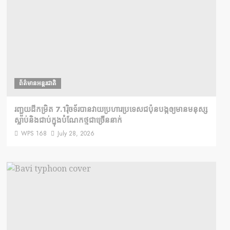
ព័ត៌មានអន្តរជាតិ
រញ្ជួយដីកម្រិត​ 7.1រ៉ិចទ័របានវាយប្រហារប្រទេសជប៉ុនបង្កឲ្យមានមនុស្ស
ស្លាប់​និង​ជាប់ក្នុងបំណែកថ្មជាច្រើននាក់
WPS 168
July 28, 2026