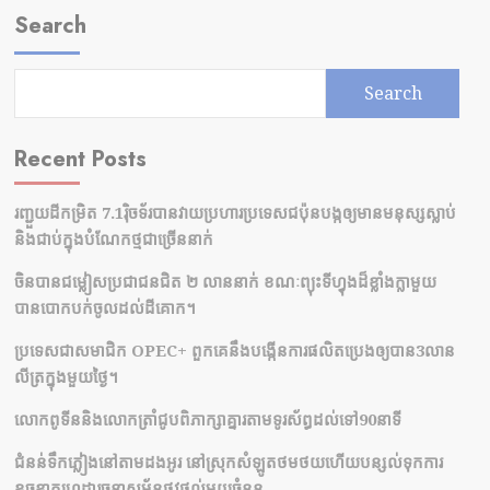
Search
Search
Recent Posts
រញ្ជួយដីកម្រិត​ 7.1រ៉ិចទ័របានវាយប្រហារប្រទេសជប៉ុនបង្កឲ្យមានមនុស្សស្លាប់​
និង​ជាប់ក្នុងបំណែកថ្មជាច្រើននាក់
ចិនបានជម្លៀសប្រជាជនជិត ២ លាននាក់ ខណៈព្យុះទីហ្វុងដ៏ខ្លាំងក្លាមួយ
បានបោកបក់ចូលដល់ដីគោក។
ប្រទេសជាសមាជិក OPEC+​ ពួកគេនឹងបង្កើនការផលិតប្រេងឲ្យបាន3លាន
លីត្រក្នុងមួយថ្ងៃ។
លោកពូទីននិងលោកត្រាំជូបពិភាក្សាគ្នារតាមទូរស័ព្ធដល់ទៅ90នាទី
ជំនន់​ទឹកភ្លៀង​នៅ​តាម​ដងអូរ​ នៅ​ស្រុក​សំឡូត​ថមថយ​ហើយ​បន្សល់​ទុក​ការ​
ខូចខាត​ហេដ្ឋារចនាសម្ព័ន្ធ​ផ្លូវថ្នល់​មួយ​ចំនួន