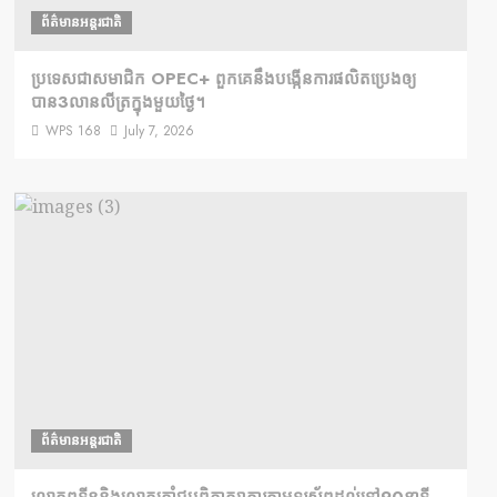
ព័ត៌មានអន្តរជាតិ
ប្រទេសជាសមាជិក OPEC+​ ពួកគេនឹងបង្កើនការផលិតប្រេងឲ្យ
បាន3លានលីត្រក្នុងមួយថ្ងៃ។
WPS 168
July 7, 2026
ព័ត៌មានអន្តរជាតិ
លោកពូទីននិងលោកត្រាំជូបពិភាក្សាគ្នារតាមទូរស័ព្ធដល់ទៅ90នាទី