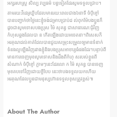
អក្សរសាស្រ្ដ សិល្បៈវប្បធម៌ បន្តទៀតដែរសូមទទួលជ្រាប។
តាមរយ:វីដេអូឃ្លីបដែលមានរយ:ពេលជាង៦នាទី ចំប៉ីខ្មៅ
បានបញ្ជាក់ថាថ្ងៃនេះខ្ញុំចង់ជម្រាបប្រាប់ដ ល់ពុកម៉ែបងប្អូនក៏
ដូចជាសូមទោសបងប្រុស ម៉ៃ សុគន្ធ ជាសាធារណ:ជុំវិញ
កំហុសឆ្គងដែលបា ន កើតឡើងដោយអចេតនា។ពិសេសក៏
អរគុណដល់គាត់ដែលបានជួយសម្រុះសម្រួលឲ្យមានទំនាក់
ទំនងល្អឡើងវិញរវាងខ្ញុំនិងបងប្រុសអាចារ្យធំផងដែរ។បន្ទាប់ពី
មានការចេញមុខសូមទោសនិងដឹងពីកំហុ សរបស់ខ្លួនពី
សំណាក់ ចំប៉ីខ្មៅ ភ្លាមៗនេះដែរលោ ក ម៉ៃ សុគន្ធ បានចេញ
មុខតបទៅវិញដោយខ្លីបែប នេះថាបងទទួលយកហើយ
អរគុណដែលប្អូនជាមនុស្សហ៊ានទទួលខុសត្រូវខ្ពស់៕
About The Author