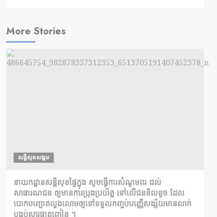
More Stories
សន្តិសុខសង្គម
នាយកដ្ឋានសន្តិសុខផ្ទៃក្នុង សូមធ្វើការសំណូមពរ ដល់
សាធារណជន ឲ្យមានការប្រុងប្រយ័ត្ន ទៅលើជនខិលខូច ដែល
បោកបញ្ឆោតលួងលោមឲ្យទៅទទួលកញ្ចប់បញ្ញើសង្ស័យមានលាក់
បង្កប់សារធាតុញៀន ។