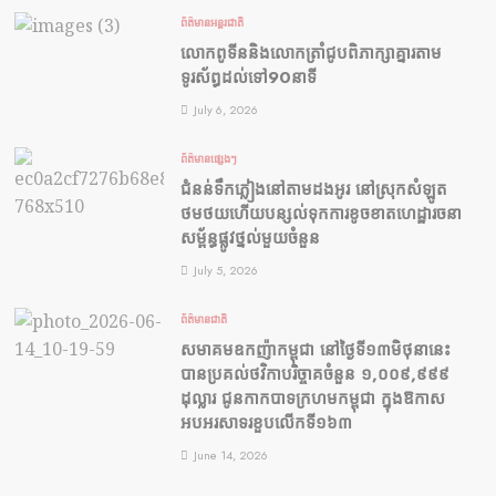
ព័ត៌មានអន្តរជាតិ
លោកពូទីននិងលោកត្រាំជូបពិភាក្សាគ្នារតាម
ទូរស័ព្ធដល់ទៅ90នាទី
July 6, 2026
ព័ត៌មានផ្សេងៗ
ជំនន់​ទឹកភ្លៀង​នៅ​តាម​ដងអូរ​ នៅ​ស្រុក​សំឡូត​
ថមថយ​ហើយ​បន្សល់​ទុក​ការ​ខូចខាត​ហេដ្ឋារចនា
សម្ព័ន្ធ​ផ្លូវថ្នល់​មួយ​ចំនួន
July 5, 2026
ព័ត៌មានជាតិ
សមាគមឧកញ៉ាកម្ពុជា នៅថ្ងៃទី១៣មិថុនានេះ
បានប្រគល់ថវិកាបរិច្ចាគចំនួន ១,០០៩,៩៩៩
ដុល្លារ ជូនកាកបាទក្រហមកម្ពុជា ក្នុងឱកាស
អបអរសាទរខួបលើកទី១៦៣
June 14, 2026