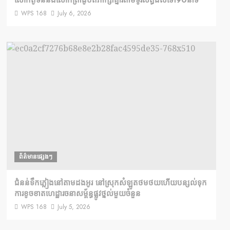
WPS 168
July 6, 2026
ព័ត៌មានផ្សេងៗ
ជំនន់​ទឹកភ្លៀង​នៅ​តាម​ដងអូរ​ នៅ​ស្រុក​សំឡូត​ថមថយ​ហើយ​បន្សល់​ទុក​
ការ​ខូចខាត​ហេដ្ឋារចនាសម្ព័ន្ធ​ផ្លូវថ្នល់​មួយ​ចំនួន
WPS 168
July 5, 2026