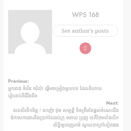
WPS 168
See author's posts
Previous:
អ្នកនាង ចំរើន ចរិយ៉ា ផ្តើមចម្រៀងមួយបទ ដែលនិយាយ
រៀបរាប់ពីជីវិតពិត
Next:
សរសើរទឹកចិត្ត ! ឧកញ៉ា អ៊ុច សម្បត្តិ មិនត្រឹមតែផ្តល់ចំណេះដឹង
ឱកាសការងារនិងប្រាក់ខែដល់ក្រុ មនាយ ប្រុញ ទេគឺថែមទាំងបើក
សិទ្ធិឲ្យចេញរកចំ ណូលខាក្រៅទៀតផង