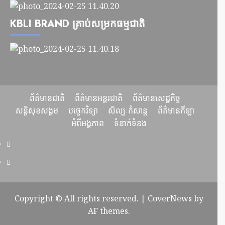
KBLI BRAND គ្រាប់សម្រកធម្មជាតិ
ព័ត៌មានជាតិ
ព័ត៌មានអន្តរជាតិ
ព័ត៌មានសេដ្ឋកិច្ច
សន្តិសុខសង្គម
បច្ចេកវិទ្យា
សិល្បៈកំសាន្ត
ព័ត៌មានកីឡា
អំពីអង្គភាព
ទំនាក់ទំនង
Copyright © All rights reserved.
|
CoverNews
by
AF themes.