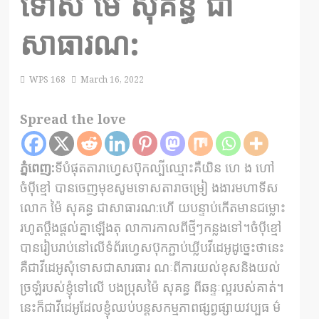
ទោស ម៉ៃ សុគន្ធ ជា
សាធារណ:
WPS 168
March 16, 2022
Spread the love
ភ្នំពេញ:
ទីបំផុតតារាហ្វេសប៊ុកល្បីឈ្មោះគឺយិន ហេ ង ហៅ
ចំប៉ីខ្មៅ បានចេញមុខសូមទោសតារាចម្រៀ ងងារមហាទីស
លោក ម៉ៃ សុគន្ធ ជាសាធារណ:ហើ យបន្ទាប់កើតមានជម្លោះ
រហូតប្តឹងផ្តល់គ្នាឡើងតុ លាការកាលពីថ្មីៗកន្លងទៅ។ចំប៉ីខ្មៅ
បានរៀបរាប់នៅលើទំព័រហ្វេសប៊ុកភ្ជាប់ឃ្លីបវីដេអូដូច្នេះថានេះ
គឺជាវីដេអូសុំទោសជាសារធារ ណៈពីការយល់ខុសនិងយល់
ច្រឡំរបស់ខ្ញុំទៅលើ បងប្រុសម៉ៃ សុគន្ធ ពីឆន្ទៈល្អរបស់គាត់។
នេះក៏ជាវីដេអូដែលខ្ញុំឈប់បន្តសកម្មភាពផ្សព្វផ្សាយវប្បធ ម៌