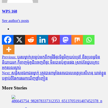
WPS 168
See author's posts
Post
Previous:
បុរសម្នាក់ត្រឡប់មកពីកម្មវិធីផ្ទះមិត្តវិញយប់ជ្រៅ ខឹងប្រពន្ធមិន
និយាយរក ក៏ទាញម៉ូតូជិះចេញពីផ្ទះ មិនបានប៉ុន្មានផង ស្រាប់តែជួបគ្រោះ
navigation
អកុសលស្លាប់
Next:
សន្តិសុខឯកជនម្នាក់ ត្រូវបានកម្លាំងនគរបាលខេត្តព្រះសីហនុ ឃាត់ខ្លួន
បន្ទាប់ពីឆែកឆេររកឃើញថ្នាំញៀន
More Stories