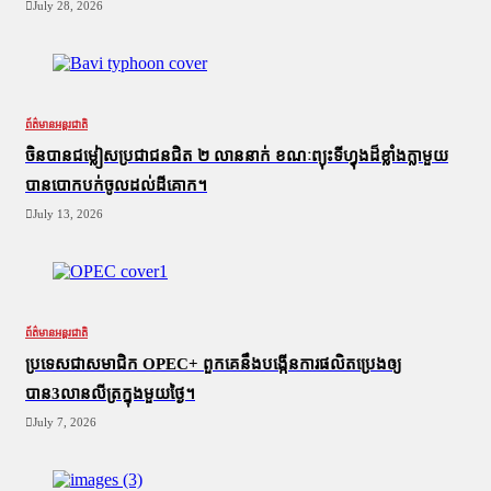
July 28, 2026
ព័ត៌មានអន្តរជាតិ
ចិនបានជម្លៀសប្រជាជនជិត ២ លាននាក់ ខណៈព្យុះទីហ្វុងដ៏ខ្លាំងក្លាមួយ
បានបោកបក់ចូលដល់ដីគោក។
July 13, 2026
ព័ត៌មានអន្តរជាតិ
ប្រទេសជាសមាជិក OPEC+​ ពួកគេនឹងបង្កើនការផលិតប្រេងឲ្យ
បាន3លានលីត្រក្នុងមួយថ្ងៃ។
July 7, 2026