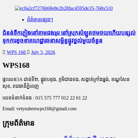
ព័ត៌មានផ្សេងៗ
ជំនន់​ទឹកភ្លៀង​នៅ​តាម​ដងអូរ​ នៅ​ស្រុក​សំឡូត​ថមថយ​ហើយ​បន្សល់​
ទុក​ការ​ខូចខាត​ហេដ្ឋារចនាសម្ព័ន្ធ​ផ្លូវថ្នល់​មួយ​ចំនួន
WPS 168
July 5, 2026
WPS168
ផ្ទះលេខ3A ជាន់ទី២, ផ្លូវបេតុង, ភូមិជាងទង, សង្កាត់ក្រាំងធ្នង់, ខណ្ឌសែន
សុខ, រាជធានីភ្នំពេញ
លេខទំនាក់ទំនង : 015 575 777 012 22 61 22
Email:
vetyeahenwps168@gmail.com
ក្រុមព័ត៌មាន