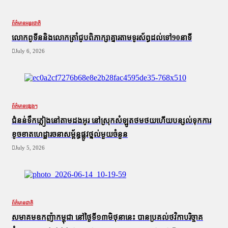
ព័ត៌មានអន្តរជាតិ
លោកពូទីននិងលោកត្រាំជូបពិភាក្សាគ្នារតាមទូរស័ព្ធដល់ទៅ90នាទី
July 6, 2026
ព័ត៌មានផ្សេងៗ
ជំនន់​ទឹកភ្លៀង​នៅ​តាម​ដងអូរ​ នៅ​ស្រុក​សំឡូត​ថមថយ​ហើយ​បន្សល់​ទុក​ការ​
ខូចខាត​ហេដ្ឋារចនាសម្ព័ន្ធ​ផ្លូវថ្នល់​មួយ​ចំនួន
July 5, 2026
ព័ត៌មានជាតិ
សមាគមឧកញ៉ាកម្ពុជា នៅថ្ងៃទី១៣មិថុនានេះ បានប្រគល់ថវិកាបរិច្ចាគ