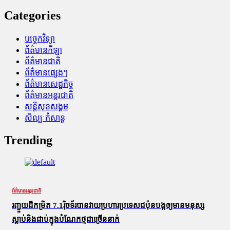
Categories
បច្ចេកវិទ្យា
ព័ត៌មានកីឡា
ព័ត៌មានជាតិ
ព័ត៌មានផ្សេងៗ
ព័ត៌មានសេដ្ឋកិច្ច
ព័ត៌មានអន្តរជាតិ
សន្តិសុខសង្គម
សិល្បៈកំសាន្ត
Trending
ព័ត៌មានអន្តរជាតិ
រញ្ជួយដីកម្រិត​ 7.1រ៉ិចទ័របានវាយប្រហារប្រទេសជប៉ុនបង្កឲ្យមានមនុស្ស
ស្លាប់​និង​ជាប់ក្នុងបំណែកថ្មជាច្រើននាក់