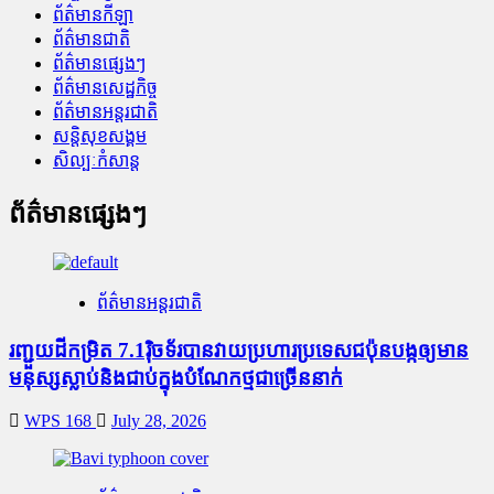
ព័ត៌មានកីឡា
ព័ត៌មានជាតិ
ព័ត៌មានផ្សេងៗ
ព័ត៌មានសេដ្ឋកិច្ច
ព័ត៌មានអន្តរជាតិ
សន្តិសុខសង្គម
សិល្បៈកំសាន្ត
ព័ត៌មានផ្សេងៗ
ព័ត៌មានអន្តរជាតិ
រញ្ជួយដីកម្រិត​ 7.1រ៉ិចទ័របានវាយប្រហារប្រទេសជប៉ុនបង្កឲ្យមាន
មនុស្សស្លាប់​និង​ជាប់ក្នុងបំណែកថ្មជាច្រើននាក់
WPS 168
July 28, 2026