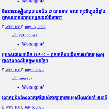
ព័ត៌មានអន្តរជាតិ
ចិនបានជម្លៀសប្រជាជនជិត ២ លាននាក់ ខណៈព្យុះទីហ្វុងដ៏ខ្លាំង
ក្លាមួយបានបោកបក់ចូលដល់ដីគោក។
WPS 168
July 13, 2026
ព័ត៌មានអន្តរជាតិ
ប្រទេសជាសមាជិក OPEC+​ ពួកគេនឹងបង្កើនការផលិតប្រេងឲ្យ
បាន3លានលីត្រក្នុងមួយថ្ងៃ។
WPS 168
July 7, 2026
ព័ត៌មានអន្តរជាតិ
លោកពូទីននិងលោកត្រាំជូបពិភាក្សាគ្នារតាមទូរស័ព្ធដល់ទៅ90នាទី
WPS 168
July 6, 2026