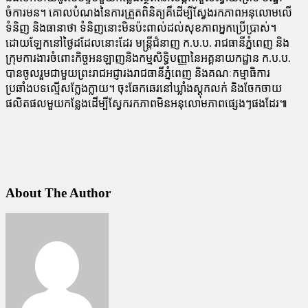
ចំការមន។ គោលបំណងនៃការត្រួតពិនិត្យគឺដើម្បីស្វែងរកភាពអនុលោមលើ
ទំនិញ និងធានាថា ទំនិញនោះមិនប៉ះពាល់ដល់សុខភាពអ្នកប្រើប្រាស់។
ដោយឡែកនៅថ្ងៃដដែលនោះដែរ មន្រ្តីជំនាញ ក.ប.ប. រាជធានីភ្នំពេញ និង
ក្រុមការងារចំពោះកិច្ចអនឡាញនិងកម្មសិទ្ធិបញ្ញានៃអគ្គនាយកដ្ឋាន ក.ប.ប.
បានចូលរួមជាមួយព្រះរាជអជ្ញារងរាជធានីភ្នំពេញ និងគណៈកម្មាធិការ
ប្រឆាំងបទល្មើសក្លែងក្លាយ។ ចុះឆែកឆេរនៅឃ្លាំងស្ដុកលក់ និងចែកចាយ
ផលិតផលមួយកន្លែងដើម្បីស្វែករកភាពមិនអនុលោមភាពផ្សេងៗផងដែរ៕
About The Author