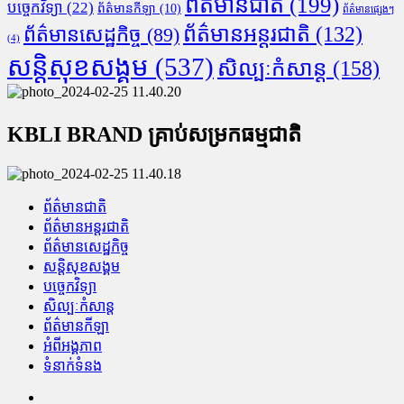
ព័ត៌មានជាតិ
(199)
បច្ចេកវិទ្យា
(22)
ព័ត៌មានកីឡា
(10)
ព័ត៌មានផ្សេងៗ
ព័ត៌មានអន្តរជាតិ
(132)
ព័ត៌មានសេដ្ឋកិច្ច
(89)
(4)
សន្តិសុខសង្គម
(537)
សិល្បៈកំសាន្ត
(158)
KBLI BRAND គ្រាប់សម្រកធម្មជាតិ
ព័ត៌មានជាតិ
ព័ត៌មានអន្តរជាតិ
ព័ត៌មានសេដ្ឋកិច្ច
សន្តិសុខសង្គម
បច្ចេកវិទ្យា
សិល្បៈកំសាន្ត
ព័ត៌មានកីឡា
អំពីអង្គភាព
ទំនាក់ទំនង
Facebook