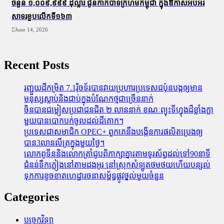
ចំនួន ១,០០៩,៩៩៩ ដុល្លារ ជូនកាកបាទក្រហមកម្ពុជា ក្នុងឱកាសអបអរ
សាទរខួបលើកទី១៦៣
June 14, 2026
Recent Posts
រញ្ជួយដីកម្រិត​ 7.1រ៉ិចទ័របានវាយប្រហារប្រទេសជប៉ុនបង្កឲ្យមាន
មនុស្សស្លាប់​និង​ជាប់ក្នុងបំណែកថ្មជាច្រើននាក់
ចិនបានជម្លៀសប្រជាជនជិត ២ លាននាក់ ខណៈព្យុះទីហ្វុងដ៏ខ្លាំងក្លា
មួយបានបោកបក់ចូលដល់ដីគោក។
ប្រទេសជាសមាជិក OPEC+​ ពួកគេនឹងបង្កើនការផលិតប្រេងឲ្យ
បាន3លានលីត្រក្នុងមួយថ្ងៃ។
លោកពូទីននិងលោកត្រាំជូបពិភាក្សាគ្នារតាមទូរស័ព្ធដល់ទៅ90នាទី
ជំនន់​ទឹកភ្លៀង​នៅ​តាម​ដងអូរ​ នៅ​ស្រុក​សំឡូត​ថមថយ​ហើយ​បន្សល់​
ទុក​ការ​ខូចខាត​ហេដ្ឋារចនាសម្ព័ន្ធ​ផ្លូវថ្នល់​មួយ​ចំនួន
Categories
បច្ចេកវិទ្យា