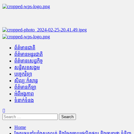
Skip
to
content
Primary
Menu
ព័ត៌មានជាតិ
ព័ត៌មានអន្តរជាតិ
ព័ត៌មានសេដ្ឋកិច្ច
សន្តិសុខសង្គម
បច្ចេកវិទ្យា
សិល្បៈកំសាន្ត
ព័ត៌មានកីឡា
អំពីអង្គភាព
ទំនាក់ទំនង
Search
for:
Home
ឆែកឆេរនៅឃ្លាំងស្ដុកលក់ និងចែកចាយផលិតផល និងធានាថា ទំនិញ