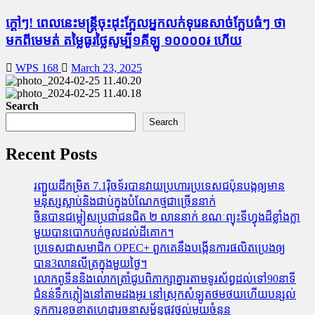
ក្តៅៗ! ពេលនេះមន្រ្តីចុះដុះក្អែលអ្នកលក់ទុរេនសាច់ក្លែបធំៗ ថា
មកពីមេមត់ តម្លៃធូរថ្លៃសូម្បី១គីឡូ ១០០០០៛ ហើយ
WPS 168
March 23, 2025
Search
Search
Recent Posts
រញ្ជួយដីកម្រិត​ 7.1រ៉ិចទ័របានវាយប្រហារប្រទេសជប៉ុនបង្កឲ្យមាន
មនុស្សស្លាប់​និង​ជាប់ក្នុងបំណែកថ្មជាច្រើននាក់
ចិនបានជម្លៀសប្រជាជនជិត ២ លាននាក់ ខណៈព្យុះទីហ្វុងដ៏ខ្លាំងក្លា
មួយបានបោកបក់ចូលដល់ដីគោក។
ប្រទេសជាសមាជិក OPEC+​ ពួកគេនឹងបង្កើនការផលិតប្រេងឲ្យ
បាន3លានលីត្រក្នុងមួយថ្ងៃ។
លោកពូទីននិងលោកត្រាំជូបពិភាក្សាគ្នារតាមទូរស័ព្ធដល់ទៅ90នាទី
ជំនន់​ទឹកភ្លៀង​នៅ​តាម​ដងអូរ​ នៅ​ស្រុក​សំឡូត​ថមថយ​ហើយ​បន្សល់​
ទុក​ការ​ខូចខាត​ហេដ្ឋារចនាសម្ព័ន្ធ​ផ្លូវថ្នល់​មួយ​ចំនួន