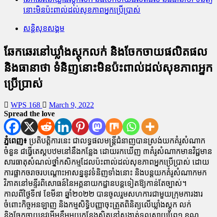
នោះមិនប៉ះពាល់ដល់សុខភាពអ្នកប្រើប្រាស់
សន្តិសុខសង្គម
ឆែកឆេរនៅឃ្លាំងស្ដុកលក់ និងចែកចាយផលិតផល
និងធានាថា ទំនិញនោះមិនប៉ះពាល់ដល់សុខភាពអ្នក
ប្រើប្រាស់
WPS 168
March 9, 2022
Spread the love
ភ្នំពេញ៖
ប្រតិបត្តិការនេះ ជាលទ្ធផលមន្រ្តីជំនាញបានស្រង់យកគំរូសំណាក
ចំនួន ៨ធ្វើតេស្តបឋមនៅនឹងកន្លែង ដោយរកឃើញ ៣គំរូសំណាកមានវិជ្ជមាន
សារធាតុសំណល់ថ្នាំកសិកម្មដែលប៉ះពាល់ដល់សុខភាពអ្នកប្រើប្រាស់ ដោយ
ការផ្អាកចរាចរបណ្ដោះអាសន្ននូវទំនិញទាំងនោះ និងបន្តយកគំរូសំណាកមក
វិភាគនៅមន្ទីរពិសោធន៍នៃអគ្គនាយកដ្ឋានបន្តទៀតឱ្យកាន់តែច្បាស់។
កាលពីថ្ងៃទី៧ ខែមីនា ឆ្នាំ២០២២ បានចូលរួមសហការជាមួយក្រុមការងារ
ចំពោះកិច្ចអនឡាញ និងកម្មសិទ្ធិបញ្ញាចុះត្រួតពិនិត្យលើឃ្លាំងស្ដុក លក់
និងចែកចាយនូវមើមខ្ទឹមមួយកន្លែងស្ថិតនៅសង្កាត់ទួលស្វាយព្រៃ១ ខណ្ឌ