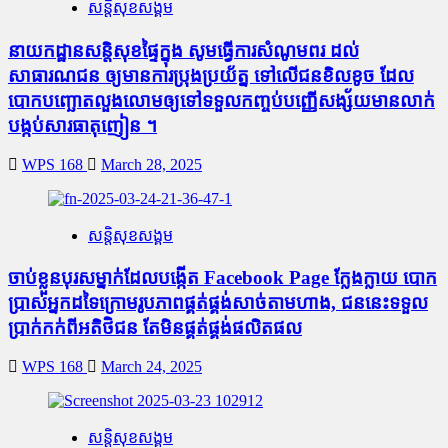
សន្តិសុខសង្គម
នាយកដ្ឋានសន្តិសុខផ្ទៃក្នុង សូមធ្វើការសំណូមពរ ដល់
សាធារណជន ឲ្យមានការប្រុងប្រយ័ត្ន ទៅលើជនខិលខូច ដែល
បោកបញ្ឆោតលួងលោមឲ្យទៅទទួលកញ្ចប់បញ្ញើសង្ស័យមានលាក់
បង្កប់សារធាតុញៀន ។
WPS 168
March 28, 2025
សន្តិសុខសង្គម
ចាប់ខ្លួនបុរសម្នាក់ដែលបង្កើត Facebook Page ក្លែងក្លាយ បោក
ប្រាស់អ្នកដទៃក្រោមរូបភាពផ្គត់ផ្គង់សាច់តាមហាង, ជននេះទទួល
ប្រាក់កក់ពីអតិថិជន តែមិនផ្គត់ផ្គង់ផលិតផល
WPS 168
March 24, 2025
សន្តិសុខសង្គម