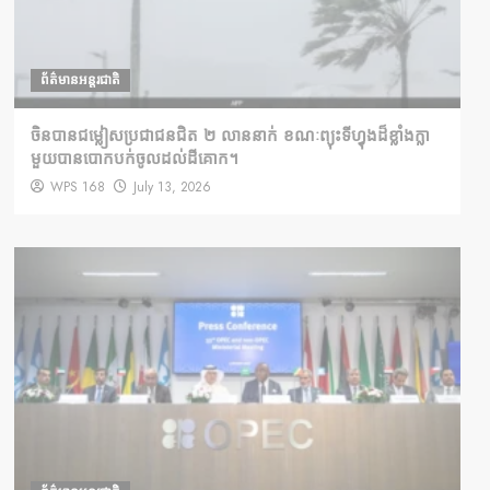
ព័ត៌មានអន្តរជាតិ
ចិនបានជម្លៀសប្រជាជនជិត ២ លាននាក់ ខណៈព្យុះទីហ្វុងដ៏ខ្លាំងក្លា
មួយបានបោកបក់ចូលដល់ដីគោក។
WPS 168
July 13, 2026