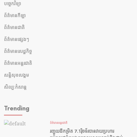
បច្ចេកវិទ្យា
ព័ត៌មានកីឡា
ព័ត៌មានជាតិ
ព័ត៌មានផ្សេងៗ
ព័ត៌មានសេដ្ឋកិច្ច
ព័ត៌មានអន្តរជាតិ
សន្តិសុខសង្គម
សិល្បៈកំសាន្ត
Trending
ព័ត៌មានអន្តរជាតិ
រញ្ជួយដីកម្រិត​ 7.1រ៉ិចទ័របានវាយប្រហារ