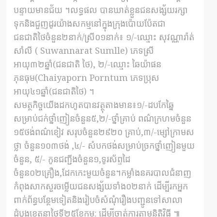
បន្ទាយមានជ័យ ។លទ្ធផល បានឃាត់ខ្លួនជនសង្ស័យរក្សា
ទុកនិងជួញដូរយ៉ាងសកម្មនៅក្នុងក្រុងប៉ោយប៉ែតជា
ជនជាតិថៃចំនួន២នាក់/ស្រី០១នាក់៖ ១/-ឈ្មោះ សុវណ្ណារ៉ាត់
សាំលី ( Suwannarat Sumlle) ភេទស្រី
អាយុ៣២ឆ្នាំ(ជនជាតិ ថៃ), ២/-ឈ្មោះ ឆៃយ៉ាផន
ភុនធុម(Chaiyaporn Porntum ភេទប្រុស
អាយុ៤១ឆ្នាំ(ជនជាតិថៃ) ។
សមត្ថកិច្ចយើងដកហូតបានវត្ថុតាងមាន៖១/-ដបកែឆ្នៃ
សម្រាប់ជក់ថ្នាំញៀនចំនួន៥,២/-ថ្នាំគ្រាប់ ពណ៌ក្រហមចំនួន
១៥ថង់ពណ៌ខៀវ សរុបចំនួន២៩២០ គ្រាប់,៣/-ម្សៅក្រាមស
ថ្លា ចំនួន១០៣ថង់ ,៤/- សំបកថង់សម្រាប់ច្រកថ្នាំញៀនមួយ
ចំនួន, ៥/- កូនជញ្ជីងចំនួន១,ទូរស័ព្ទដៃ
ចំនួន០២គ្រឿង,ដែកកេះមួយចំនួន។កម្លាំងនគរបាលជំនាញ
កំពុងសាកសួរចម្លើយជនសង្ស័យទាំង០២នាក់ ដើម្បីរកអ្នក
ពាក់ព័ន្ធបន្ថែមទៀតនិងរៀបចំសំណុំរឿងបញ្ជូនទៅសាលា
ដំបូងខេត្តនាថ្ងៃទី២៥ខែកុម្ភ: ដើម្បីចាត់ការតាមនិតិវិធី ៕