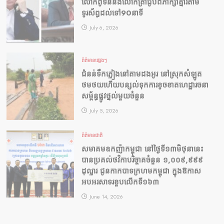
លោកពូទីននិងលោកត្រាំជូបពិភាក្សាគ្នារតាម
ទូរស័ព្ធដល់ទៅ90នាទី
July 6, 2026
ព័ត៌មានផ្សេងៗ
ជំនន់​ទឹកភ្លៀង​នៅ​តាម​ដងអូរ​ នៅ​ស្រុក​សំឡូត​
ថមថយ​ហើយ​បន្សល់​ទុក​ការ​ខូចខាត​ហេដ្ឋារចនា
សម្ព័ន្ធ​ផ្លូវថ្នល់​មួយ​ចំនួន
July 5, 2026
ព័ត៌មានជាតិ
សមាគមឧកញ៉ាកម្ពុជា នៅថ្ងៃទី១៣មិថុនានេះ
បានប្រគល់ថវិកាបរិច្ចាគចំនួន ១,០០៩,៩៩៩
ដុល្លារ ជូនកាកបាទក្រហមកម្ពុជា ក្នុងឱកាស
អបអរសាទរខួបលើកទី១៦៣
June 14, 2026