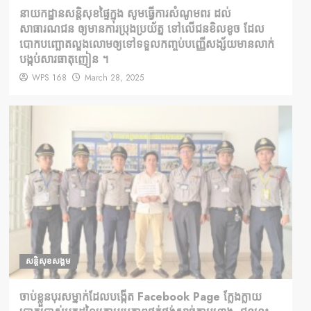
នាយកដ្ឋានសន្តិសុខផ្ទៃក្នុង សូមធ្វើការសំណូមពរ ដល់
សាធារណជន ឲ្យមានការប្រុងប្រយ័ត្ន ទៅលើជនខិលខូច ដែល
បោកបញ្ឆោតលួងលោមឲ្យទៅទទួលកញ្ចប់បញ្ញើសង្ស័យមានលាក់
បង្កប់សារធាតុញៀន ។
WPS 168
March 28, 2025
សន្តិសុខសង្គម
ចាប់ខ្លួនបុរសម្នាក់ដែលបង្កើត Facebook Page ក្លែងក្លាយ