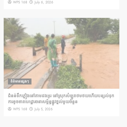
WPS 168
July 6, 2026
ព័ត៌មានផ្សេងៗ
ជំនន់​ទឹកភ្លៀង​នៅ​តាម​ដងអូរ​ នៅ​ស្រុក​សំឡូត​ថមថយ​ហើយ​បន្សល់​ទុក​
ការ​ខូចខាត​ហេដ្ឋារចនាសម្ព័ន្ធ​ផ្លូវថ្នល់​មួយ​ចំនួន
WPS 168
July 5, 2026