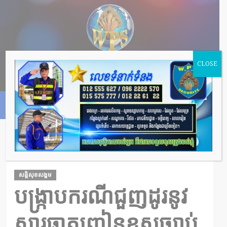
CLOSE
HOME
បង្ក្រាបករណីជួញដូរនូវសារធាតុញៀនខុសច្បាប់ ឃាត់ខ្លួនជនសង្ស័យ
ជាជនសង្ស័យ ជាតិថៃ ចំនួន០២នាក់
សន្តិសុខសង្គម
បង្ក្រាបករណីជួញដូរនូវ
សារធាតុញៀនខុសច្បាប់