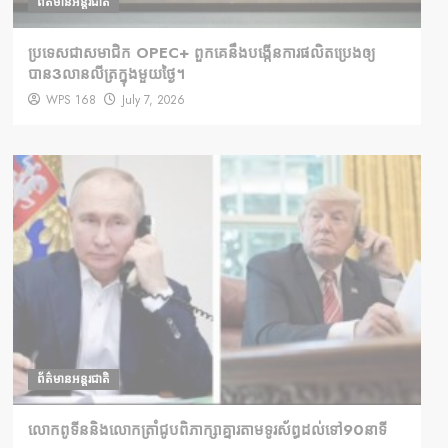
ព័ត៌មានអន្តរជាតិ
ប្រទេសជាសមាជិក OPEC+​ ពួកគេនឹងបង្កើនការផលិតប្រេងឲ្យ
បាន3លានលីត្រក្នុងមួយថ្ងៃ។
WPS 168
July 7, 2026
ព័ត៌មានអន្តរជាតិ
លោកពូទីននិងលោកត្រាំជូបពិភាក្សាគ្នារតាមទូរស័ព្ធដល់ទៅ90នាទី