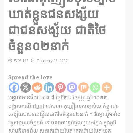
ឃាត់ខ្លួនជនសង្ស័យ
ជាជនសង្ស័យ ជាតិថៃ
ចំនួន០២នាក់
WPS 168
February 26, 2022
Spread the love
បន្ទាយមានជ័យ
: កាលពី ថ្ងៃទី២៤ ខែកុម្ភៈ ឆ្នាំ២០២២
បង្ក្រាបករណីជួញដូរនូវសារធាតុញៀនខុសច្បាប់ឃាត់ខ្លួនជន
សង្ស័យជាជនសង្ស័យជាតិថៃចំនួន០២នាក់ ។ រឹបអូសរួមទាំង
វត្ថុតាងមួយចំនួនធំ នៅចំណុចបន្ទប់ជួលមួយកន្លែង ក្នុងភូមិ
សាមគ្គីមានជ័យ សង្កាត់ប៉ោយប៉ែត ក្រុងប៉ោយប៉ែត ខេត្ត