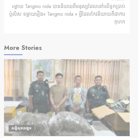
«ម្ដាយ Tangmo nida បាននិយយពីមនុស្សដែលនៅលើទូកប្រាប់
ប៉ូលិស ទម្លាយរឿង« Tangmo nida » អ្វីដែលកែវនិយាយគឺជាការ
កុហក
More Stories
សន្តិសុខសង្គម