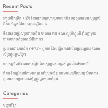
Recent Posts
រញ្ជួយដីកម្រិត​ 7.1រ៉ិចទ័របានវាយប្រហារប្រទេសជប៉ុនបង្កឲ្យមានមនុស្សស្លាប់​
និង​ជាប់ក្នុងបំណែកថ្មជាច្រើននាក់
ចិនបានជម្លៀសប្រជាជនជិត ២ លាននាក់ ខណៈព្យុះទីហ្វុងដ៏ខ្លាំងក្លាមួយ
បានបោកបក់ចូលដល់ដីគោក។
ប្រទេសជាសមាជិក OPEC+​ ពួកគេនឹងបង្កើនការផលិតប្រេងឲ្យបាន3លាន
លីត្រក្នុងមួយថ្ងៃ។
លោកពូទីននិងលោកត្រាំជូបពិភាក្សាគ្នារតាមទូរស័ព្ធដល់ទៅ90នាទី
ជំនន់​ទឹកភ្លៀង​នៅ​តាម​ដងអូរ​ នៅ​ស្រុក​សំឡូត​ថមថយ​ហើយ​បន្សល់​ទុក​ការ​
ខូចខាត​ហេដ្ឋារចនាសម្ព័ន្ធ​ផ្លូវថ្នល់​មួយ​ចំនួន
Categories
បច្ចេកវិទ្យា