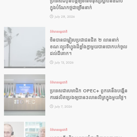
ប្រទេសជប៉ុនបង្កឲ្យមានមនុស្សស្លាប់​និង​ជាប់
ក្នុងបំណែកថ្មជាច្រើននាក់
July 28, 2026
ព័ត៌មានអន្តរជាតិ
ចិនបានជម្លៀសប្រជាជនជិត ២ លាននាក់
ខណៈព្យុះទីហ្វុងដ៏ខ្លាំងក្លាមួយបានបោកបក់ចូល
ដល់ដីគោក។
July 13, 2026
ព័ត៌មានអន្តរជាតិ
ប្រទេសជាសមាជិក OPEC+​ ពួកគេនឹងបង្កើន
ការផលិតប្រេងឲ្យបាន3លានលីត្រក្នុងមួយថ្ងៃ។
July 7, 2026
ព័ត៌មានអន្តរជាតិ