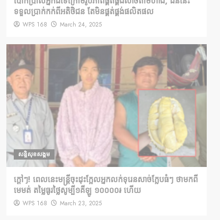
បោកប្រាស់អ្នកដទៃក្រោមរូបភាពផ្គត់ផ្គង់សាច់តាមហាង, ជននេះ
ទទួលប្រាក់កក់ពីអតិថិជន តែមិនផ្គត់ផ្គង់ផលិតផល
WPS 168
March 24, 2025
សន្តិសុខសង្គម
ក្តៅៗ! ពេលនេះមន្រ្តីចុះដុះក្អែលអ្នកលក់ទុរេនសាច់ក្លែបធំៗ ថាមកពី
មេមត់ តម្លៃធូរថ្លៃសូម្បី១គីឡូ ១០០០០៛ ហើយ
WPS 168
March 23, 2025