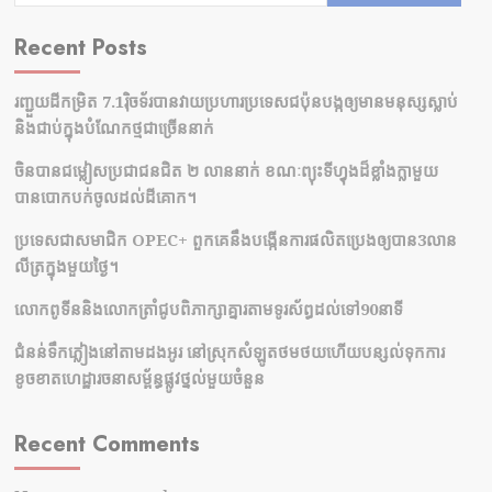
Recent Posts
រញ្ជួយដីកម្រិត​ 7.1រ៉ិចទ័របានវាយប្រហារប្រទេសជប៉ុនបង្កឲ្យមានមនុស្សស្លាប់​
និង​ជាប់ក្នុងបំណែកថ្មជាច្រើននាក់
ចិនបានជម្លៀសប្រជាជនជិត ២ លាននាក់ ខណៈព្យុះទីហ្វុងដ៏ខ្លាំងក្លាមួយ
បានបោកបក់ចូលដល់ដីគោក។
ប្រទេសជាសមាជិក OPEC+​ ពួកគេនឹងបង្កើនការផលិតប្រេងឲ្យបាន3លាន
លីត្រក្នុងមួយថ្ងៃ។
លោកពូទីននិងលោកត្រាំជូបពិភាក្សាគ្នារតាមទូរស័ព្ធដល់ទៅ90នាទី
ជំនន់​ទឹកភ្លៀង​នៅ​តាម​ដងអូរ​ នៅ​ស្រុក​សំឡូត​ថមថយ​ហើយ​បន្សល់​ទុក​ការ​
ខូចខាត​ហេដ្ឋារចនាសម្ព័ន្ធ​ផ្លូវថ្នល់​មួយ​ចំនួន
Recent Comments