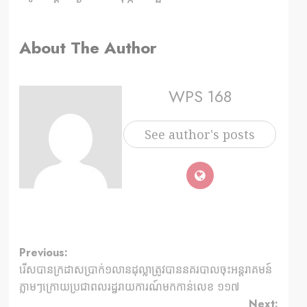
About The Author
WPS 168
See author's posts
Previous:
រើសបានក្រដាសប្រាក់១លានដុល្លាត្រូវបាននគរបាលចុះអន្តរាគមន៍
ភ្លាមៗក្រោយប្រជាពលរដ្ឋរាយការណ៍មកកាន់លេខ ១១៧
Next: