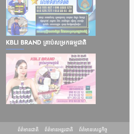
KBLI BRAND គ្រាប់សម្រកធម្មជាតិ
ព័ត៌មានជាតិ
ព័ត៌មានអន្តរជាតិ
ព័ត៌មានសេដ្ឋកិច្ច