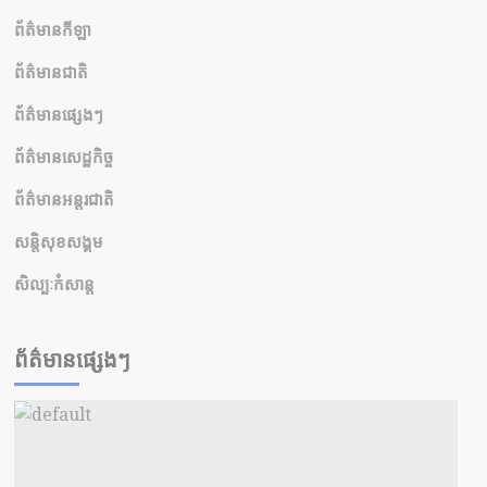
ព័ត៌មានកីឡា
ព័ត៌មានជាតិ
ព័ត៌មានផ្សេងៗ
ព័ត៌មានសេដ្ឋកិច្ច
ព័ត៌មានអន្តរជាតិ
សន្តិសុខសង្គម
សិល្បៈកំសាន្ត
ព័ត៌មានផ្សេងៗ