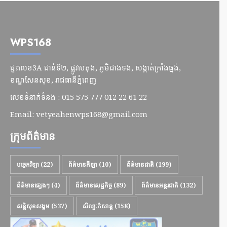
WPS168
ផ្ទះលេខ3A ជាន់ទី២, ផ្លូវបេតុង, ភូមិជាងទង, សង្កាត់ក្រាំងធ្នង់,
ខណ្ឌសែនសុខ, រាជធានីភ្នំពេញ
លេខទំនាក់ទំនង : 015 575 777 012 22 61 22
Email:
vetyeahenwps168@gmail.com
ក្រុមព័ត៌មាន
បច្ចេកវិទ្យា
(22)
ព័ត៌មានកីឡា
(10)
ព័ត៌មានជាតិ
(199)
ព័ត៌មានផ្សេងៗ
(4)
ព័ត៌មានសេដ្ឋកិច្ច
(89)
ព័ត៌មានអន្តរជាតិ
(132)
សន្តិសុខសង្គម
(537)
សិល្បៈកំសាន្ត
(158)